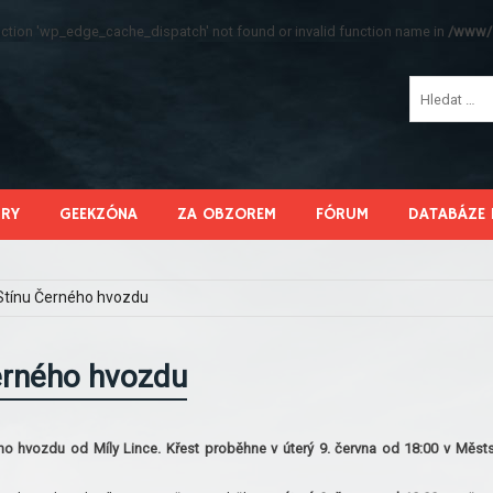
function 'wp_edge_cache_dispatch' not found or invalid function name in
/www/s
HRY
GEEKZÓNA
ZA OBZOREM
FÓRUM
DATABÁZE 
Stínu Černého hvozdu
erného hvozdu
ného hvozdu od Míly Lince. Křest proběhne v úterý 9. června od 18:00 v Měst