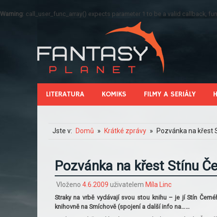
Warning
: call_user_func_array() expects parameter 1 to be a valid callback, 
LITERATURA
KOMIKS
FILMY A SERIÁLY
Jste v:
Domů
Krátké zprávy
Pozvánka na křest 
Pozvánka na křest Stínu Č
Vloženo
4.6.2009
uživatelem
Míla Linc
Straky na vrbě vydávají svou stou knihu – je jí Stín Čer
knihovně na Smíchově (spojení a další info na……