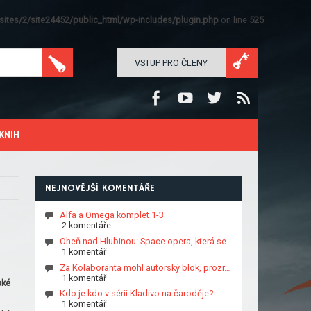
ites/2/site24452/public_html/wp-includes/plugin.php
on line
525
VSTUP PRO ČLENY
KNIH
NEJNOVĚJŠÍ KOMENTÁŘE
Alfa a Omega komplet 1-3
2 komentáře
Oheň nad Hlubinou: Space opera, která se…
1 komentář
Za Kolaboranta mohl autorský blok, prozr…
1 komentář
ské
Kdo je kdo v sérii Kladivo na čaroděje?
1 komentář