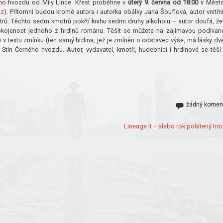
ného hvozdu od Míly Lince. Křest proběhne v
úterý 9. června od 18:00
v Měst
cz
). Přítomni budou kromě autora i autorka obálky Jana Šouflová, autor vnitřn
trů. Těchto sedm kmotrů pokřtí knihu sedmi druhy alkoholu – autor doufá, že
okojenost jednoho z hrdinů románu. Těšit se můžete na zajímavou podívan
je v textu zmínku (ten samý hrdina, jež je zmíněn o odstavec výše, má lásky dv
Stín Černého hvozdu. Autor, vydavatel, kmotři, hudebníci i hrdinové se těší
žádný komen
Lineage II – alebo rok pohltený hro