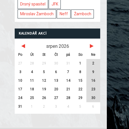
Drsný spasitel
JFK
Miroslav Žamboch
Neff
Žamboch
KALENDÁŘ AKCÍ
srpen 2026
Po
Út
St
Čt
pá
So
Ne
27
28
29
30
31
1
2
3
4
5
6
7
8
9
10
11
12
13
14
15
16
17
18
19
20
21
22
23
24
25
26
27
28
29
30
31
1
2
3
4
5
6