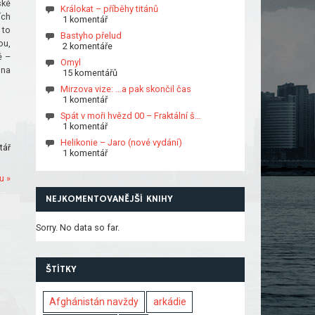
ské
Králokat – příběhy titánů
ích
1 komentář
 to
Bastyho přelud
ou,
2 komentáře
ě –
Omyl
 na
15 komentářů
Mirzova vize: …a pak skončil čas
1 komentář
Spát v moři hvězd 00 – Fraktální š…
1 komentář
Helikonie – Jaro (nové vydání)
tář
1 komentář
u »
NEJKOMENTOVANĚJŠÍ KNIHY
Sorry. No data so far.
ŠTÍTKY
Afghánistán navždy
arkádie