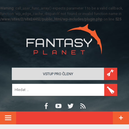
Warning
: call_user_func_array() expects parameter 1 to be a valid callback,
function 'wp_edge_cache_dispatch' not found or invalid function name in
/www/sites/2/site24452/public_html/wp-includes/plugin.php
on line
525
VSTUP PRO ČLENY