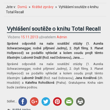
Jste v:
Domů
Krátké zprávy
Vyhlášení soutěže o knihu
Total Recall
Vyhlášení soutěže o knihu Total Recall
Vloženo
15.11.2013
uživatelem
Admin
Správné odpovědi na naše soutěžní otázky (1. Aurelia
Schwarzenegger, rodné příjmení Jadrny), 2. čtyři filmy, 3. Planet
Hollywood) se podařilo vyhledat a kolem osudu projít těmto
šťastným: Lubomír Dražil (Rož. nad Dobravou), Jana……
Správné odpovědi na naše soutěžní otázky (1. Aurelia
Schwarzenegger, rodné příjmení Jadrny), 2. čtyři filmy, 3. Planet
Hollywood) se podařilo vyhledat a kolem osudu projít těmto
šťastným:
Lubomír Dražil
(Rož. nad Dobravou),
Jana Kovářová
(Uh.
Hradiště) a
Kateřina Rohošková
(Praha). Gratulujeme. Kniha vám
bude zaslána poštou.
Sdílet...
Krátké zprávy