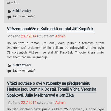
Černé……
Krátké zprávy
žádný komentář
Vítězem soutěže o Krále orků se stal Jiří Karpíšek
Vloženo
23.7.2014
uživatelem
Admin
Do soutěže o román Král orků, další příběh s temným elfem
Drizztem Do’ Urdenem, přišlo celkem 90 odpovědí, z toho bylo
73 správných. Vítězem se stal Jiří Karpíšek. Trilogie, která tímto
románem začíná, se jmenuje……
Krátké zprávy
žádný komentář
Vítězi soutěže o dvě vstupenky na předpremiéru
Herkula jsou Dominik Dostál, Tomáš Vícha, Veronika
Špalková, Julie Melicharová a Jan Zíka
Vloženo
22.7.2014
uživatelem
Admin
Do této rychlosoutěže přišlo celkem 25 odpovědí, z toho bylo