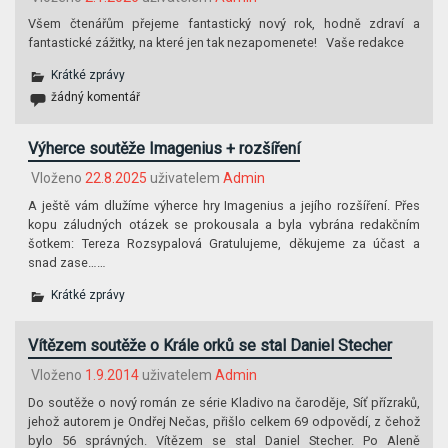
Všem čtenářům přejeme fantastický nový rok, hodně zdraví a
fantastické zážitky, na které jen tak nezapomenete! Vaše redakce
Krátké zprávy
žádný komentář
Výherce soutěže Imagenius + rozšíření
Vloženo
22.8.2025
uživatelem
Admin
A ještě vám dlužíme výherce hry Imagenius a jejího rozšíření. Přes
kopu záludných otázek se prokousala a byla vybrána redakčním
šotkem: Tereza Rozsypalová Gratulujeme, děkujeme za účast a
snad zase……
Krátké zprávy
Vítězem soutěže o Krále orků se stal Daniel Stecher
Vloženo
1.9.2014
uživatelem
Admin
Do soutěže o nový román ze série Kladivo na čaroděje, Síť přízraků,
jehož autorem je Ondřej Nečas, přišlo celkem 69 odpovědí, z čehož
bylo 56 správných. Vítězem se stal Daniel Stecher. Po Aleně