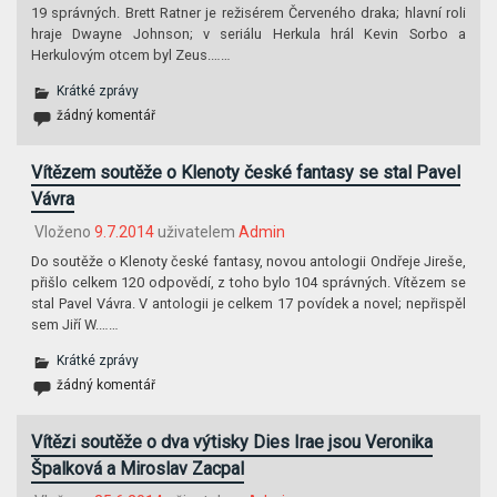
19 správných. Brett Ratner je režisérem Červeného draka; hlavní roli
hraje Dwayne Johnson; v seriálu Herkula hrál Kevin Sorbo a
Herkulovým otcem byl Zeus.……
Krátké zprávy
žádný komentář
Vítězem soutěže o Klenoty české fantasy se stal Pavel
Vávra
Vloženo
9.7.2014
uživatelem
Admin
Do soutěže o Klenoty české fantasy, novou antologii Ondřeje Jireše,
přišlo celkem 120 odpovědí, z toho bylo 104 správných. Vítězem se
stal Pavel Vávra. V antologii je celkem 17 povídek a novel; nepřispěl
sem Jiří W.……
Krátké zprávy
žádný komentář
Vítězi soutěže o dva výtisky Dies Irae jsou Veronika
Špalková a Miroslav Zacpal