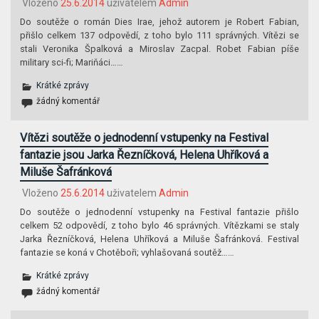
Vloženo
25.6.2014
uživatelem
Admin
Do soutěže o román Dies Irae, jehož autorem je Robert Fabian,
přišlo celkem 137 odpovědí, z toho bylo 111 správných. Vítězi se
stali Veronika Špalková a Miroslav Zacpal. Robet Fabian píše
military sci-fi; Mariňáci……
Krátké zprávy
žádný komentář
Vítězi soutěže o jednodenní vstupenky na Festival
fantazie jsou Jarka Řezníčková, Helena Uhříková a
Miluše Šafránková
Vloženo
25.6.2014
uživatelem
Admin
Do soutěže o jednodenní vstupenky na Festival fantazie přišlo
celkem 52 odpovědí, z toho bylo 46 správných. Vítězkami se staly
Jarka Řezníčková, Helena Uhříková a Miluše Šafránková. Festival
fantazie se koná v Chotěboři; vyhlašovaná soutěž……
Krátké zprávy
žádný komentář