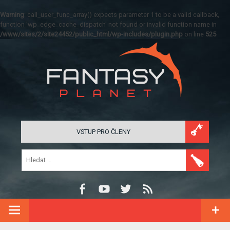
Warning
: call_user_func_array() expects parameter 1 to be a valid callback,
function 'wp_edge_cache_dispatch' not found or invalid function name in
/www/sites/2/site24452/public_html/wp-includes/plugin.php
on line
525
VSTUP PRO ČLENY