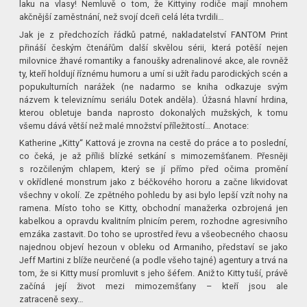
laku na vlasy! Nemluvě o tom, že Kittyiny rodiče mají mnohem
akčnější zaměstnání, než svojí dceři celá léta tvrdili…
Jak je z předchozích řádků patrné, nakladatelství FANTOM Print
přináší českým čtenářům další skvělou sérii, která potěší nejen
milovnice žhavé romantiky a fanoušky adrenalinové akce, ale rovněž
ty, kteří holdují říznému humoru a umí si užít řadu parodických scén a
popukulturních narážek (ne nadarmo se kniha odkazuje svým
názvem k televiznímu seriálu Dotek anděla). Úžasná hlavní hrdina,
kterou obletuje banda naprosto dokonalých mužských, k tomu
všemu dává větší než malé množství příležitostí… Anotace:
Katherine „Kitty“ Kattová je zrovna na cestě do práce a to poslední,
co čeká, je až příliš blízké setkání s mimozemšťanem. Přesněji
s rozčileným chlapem, který se jí přímo před očima promění
v okřídlené monstrum jako z béčkového hororu a začne likvidovat
všechny v okolí. Ze zpětného pohledu by asi bylo lepší vzít nohy na
ramena. Místo toho se Kitty, obchodní manažerka ozbrojená jen
kabelkou a opravdu kvalitním plnicím perem, rozhodne agresivního
emzáka zastavit. Do toho se uprostřed řevu a všeobecného chaosu
najednou objeví hezoun v obleku od Armaniho, představí se jako
Jeff Martini z blíže neurčené (a podle všeho tajné) agentury a trvá na
tom, že si Kitty musí promluvit s jeho šéfem. Aniž to Kitty tuší, právě
začíná její život mezi mimozemšťany – kteří jsou ale
zatraceně sexy…