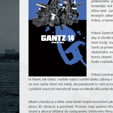
překrásného p
bizarnější, ne
těžce ranit. J
krvavých cákan
hrdina, si kone
Pokud
Gantz
čt
aby si člověk 
herní body, tr
Gantz je prorad
skutečného sv
kosou utrpení p
bude v následuj
Pokud pominem
té hlavní, tak Gantz i nadále nabízí solidní dávku zábavy 
se sice spíše mluví než zabíjí, ale paradoxně to sérii pr
v příštích svazcích nerozhodl zase na několik dílů uvrtat d
Mluvit o kresbě je u téhle série téměř stejně monotónní ja
plnou 3D obrazců a prostředí. Postavy mají správné křiv
straně a akce je střižená do nadupaného béčkového filmu