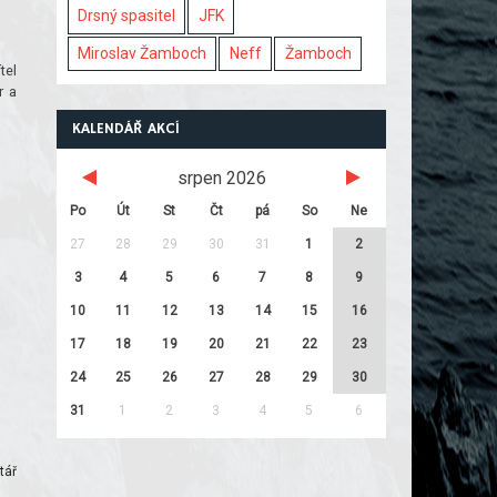
Drsný spasitel
JFK
Miroslav Žamboch
Neff
Žamboch
tel
r a
KALENDÁŘ AKCÍ
srpen 2026
Po
Út
St
Čt
pá
So
Ne
27
28
29
30
31
1
2
3
4
5
6
7
8
9
10
11
12
13
14
15
16
17
18
19
20
21
22
23
24
25
26
27
28
29
30
31
1
2
3
4
5
6
tář