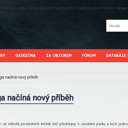
function 'wp_edge_cache_dispatch' not found or invalid function name in
/www/s
HRY
GEEKZÓNA
ZA OBZOREM
FÓRUM
DATABÁZE 
ga načíná nový příběh
a načíná nový příběh
m už několik posledních knížek ničí představy o Jurském parku a kosí jedn