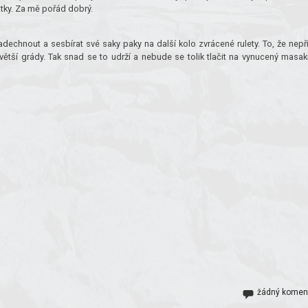
atky. Za mě pořád dobrý.
echnout a sesbírat své saky paky na další kolo zvrácené rulety. To, že nepří
větší grády. Tak snad se to udrží a nebude se tolik tlačit na vynucený masak
žádný komen