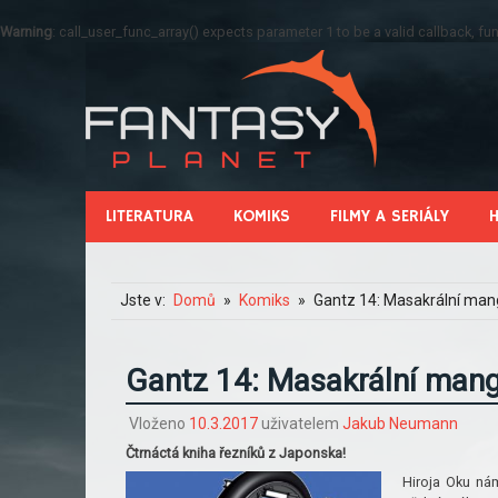
Warning
: call_user_func_array() expects parameter 1 to be a valid callback, 
LITERATURA
KOMIKS
FILMY A SERIÁLY
Jste v:
Domů
Komiks
Gantz 14: Masakrální man
Gantz 14: Masakrální mang
Vloženo
10.3.2017
uživatelem
Jakub Neumann
Čtrnáctá kniha řezníků z Japonska!
Hiroja Oku ná