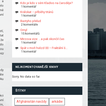
í a
Kdo je kdo v sérii Kladivo na čaroděje?
elo
1 komentář
omě
Králokat – příběhy titánů
vní
1 komentář
Bastyho přelud
2 komentáře
Omyl
tí,
15 komentářů
tat
Mirzova vize: …a pak skončil čas
 že
1 komentář
 do
Spát v moři hvězd 00 – Fraktální š…
vou
1 komentář
ntz
NEJKOMENTOVANĚJŠÍ KNIHY
edy
áte
Sorry. No data so far.
Oku
ŠTÍTKY
kci
vní
Afghánistán navždy
arkádie
ím,