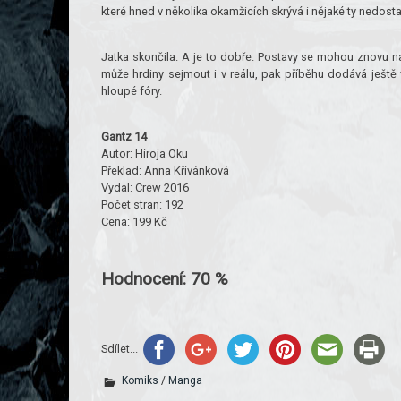
které hned v několika okamžicích skrývá i nějaké ty nedost
Jatka skončila. A je to dobře. Postavy se mohou znovu nad
může hrdiny sejmout i v reálu, pak příběhu dodává ještě 
hloupé fóry.
Gantz 14
Autor: Hiroja Oku
Překlad: Anna Křivánková
Vydal: Crew 2016
Počet stran: 192
Cena: 199 Kč
Hodnocení: 70 %
Sdílet...
Komiks
/
Manga