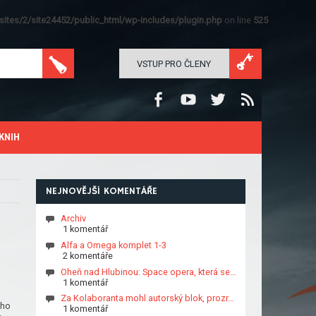
ites/2/site24452/public_html/wp-includes/plugin.php
on line
525
VSTUP PRO ČLENY
KNIH
NEJNOVĚJŠÍ KOMENTÁŘE
Archiv
1 komentář
Alfa a Omega komplet 1-3
2 komentáře
Oheň nad Hlubinou: Space opera, která se…
1 komentář
Za Kolaboranta mohl autorský blok, prozr…
oho
1 komentář