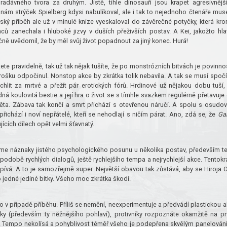
radávného tvora za druhým. Jistě, tihle dinosauři jsou krapet agresivnějš
ž nám strýček Spielberg kdysi nabulíkoval, ale i tak to nejednoho čtenáře mus
urský příběh ale už v minulé knize vyeskaloval do závěrečné potyčky, která kr
ců zanechala i hluboké jizvy v duších přeživších postav. A Kei, jakožto hla
čně uvědomil, že by měl svůj život popadnout za jiný konec. Hurá!
ete pravidelně, tak už tak nějak tušíte, že po monstrózních bitvách je povinnos
trošku odpočinul. Nonstop akce by zkrátka tolik nebavila. A tak se musí spočí
uchlit za mrtvé a přežít pár erotických fórů. Hrdinové už nějakou dobu tuší,
ná koulovitá bestie a její hra o život se s tímhle svazkem regulérně přetavuje
ěta. Zábava tak končí a smrt přichází s otevřenou náručí. A spolu s osudo
řichází i noví nepřátelé, kteří se nehodlají s ničím párat. Ano, zdá se, že
Ga
ících dílech opět velmi šťavnatý.
e náznaky jistého psychologického posunu u několika postav, především t
v podobě rychlých dialogů, ještě rychlejšího tempa a nejrychlejší akce. Tentokr
ospívá. A to je samozřejmě super. Největší obavou tak zůstává, aby se Hiroja 
o jedné jediné bitky. Všeho moc zkrátka škodí.
ko v případě příběhu. Příliš se nemění, neexperimentuje a předvádí plastickou a
ky (především ty něžnějšího pohlaví), protivníky rozpoznáte okamžitě na pr
. Tempo nekolísá a pohyblivost téměř všeho je podepřena skvělým panelován