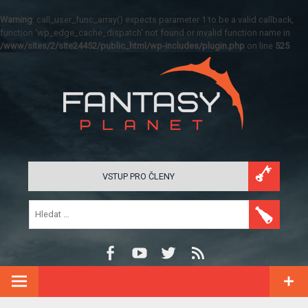
Warning
: call_user_func_array() expects parameter 1 to be a valid callback,
function 'wp_edge_cache_dispatch' not found or invalid function name in
/www/sites/2/site24452/public_html/wp-includes/plugin.php
on line
525
VSTUP PRO ČLENY