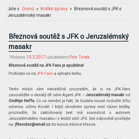
Jste v:
Domů
Krátké zprávy
Březnová soutěž s JFK o
Jeruzalémský masakr
Březnová soutěž s JFK o Jeruzalémský
masakr
Vloženo
10.3.2017
uživatelem
Petr Totek
Březnová soutěž na JFK Fans je spuštěna!
Podívejte se na
JFK Fans
a vyhrajte knihu.
Tento měsíc vám netradičně prozradím, že si na JFK-fans
zasoutěžíte o desátý díl série Agent JFK –
Jeruzalémský masakr
od
Ondřeje Neffa
. Co se nemění je fakt, že budete muset rozluštit šifru
určenou Johnu Kováři. I když obsahem zprávy není název knížky,
prozradím, že zakódovaný text má souvislost s autorem
Jeruzalémského masakru i s knižní sérií JFK. Své odpovědí posílejte
na
jfksoutez@email.cz
do konce měsíce března.