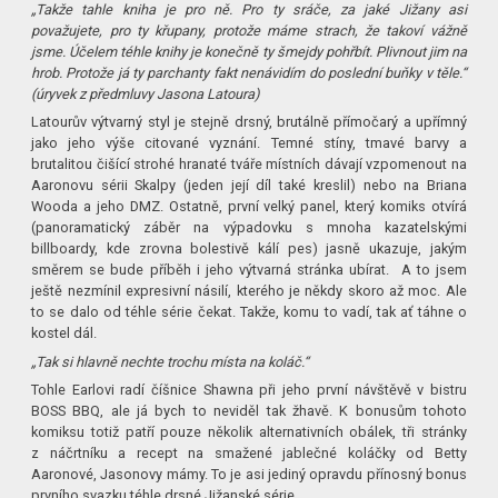
„Takže tahle kniha je pro ně. Pro ty sráče, za jaké Jižany asi
považujete, pro ty křupany, protože máme strach, že takoví vážně
jsme. Účelem téhle knihy je konečně ty šmejdy pohřbít. Plivnout jim na
hrob. Protože já ty parchanty fakt nenávidím do poslední buňky v těle.“
(úryvek z předmluvy Jasona Latoura)
Latourův výtvarný styl je stejně drsný, brutálně přímočarý a upřímný
jako jeho výše citované vyznání. Temné stíny, tmavé barvy a
brutalitou čišící strohé hranaté tváře místních dávají vzpomenout na
Aaronovu sérii Skalpy (jeden její díl také kreslil) nebo na Briana
Wooda a jeho DMZ. Ostatně, první velký panel, který komiks otvírá
(panoramatický záběr na výpadovku s mnoha kazatelskými
billboardy, kde zrovna bolestivě kálí pes) jasně ukazuje, jakým
směrem se bude příběh i jeho výtvarná stránka ubírat. A to jsem
ještě nezmínil expresivní násilí, kterého je někdy skoro až moc. Ale
to se dalo od téhle série čekat. Takže, komu to vadí, tak ať táhne o
kostel dál.
„Tak si hlavně nechte trochu místa na koláč.“
Tohle Earlovi radí číšnice Shawna při jeho první návštěvě v bistru
BOSS BBQ, ale já bych to neviděl tak žhavě. K bonusům tohoto
komiksu totiž patří pouze několik alternativních obálek, tři stránky
z náčrtníku a recept na smažené jablečné koláčky od Betty
Aaronové, Jasonovy mámy. To je asi jediný opravdu přínosný bonus
prvního svazku téhle drsné Jižanské série.