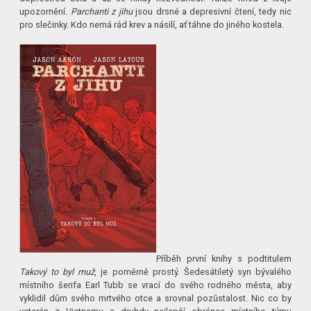
upozornění.
Parchanti z jihu
jsou drsné a depresivní čtení, tedy nic
pro slečinky. Kdo nemá rád krev a násilí, ať táhne do jiného kostela.
Příběh první knihy s podtitulem
Takový to byl muž
, je poměrně prostý. Šedesátiletý syn bývalého
místního šerifa Earl Tubb se vrací do svého rodného města, aby
vyklidil dům svého mrtvého otce a srovnal pozůstalost. Nic co by