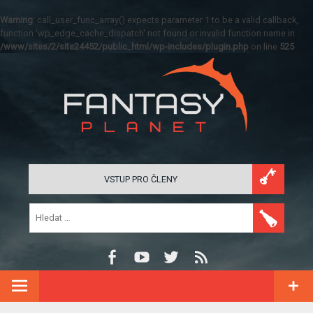
Warning
: call_user_func_array() expects parameter 1 to be a valid callback,
function 'wp_edge_cache_dispatch' not found or invalid function name in
/www/sites/2/site24452/public_html/wp-includes/plugin.php
on line
525
VSTUP PRO ČLENY