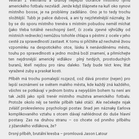
veterán z Vietnamu a druhdy nejlepší obránce místního týmu
amerického fotbalu nezvládl. Jenže když šlápnete na kuří oko synovi
místního bosse, je na problémy zaděláno. Ono je to tedy trochu
složitější. Tubb je palice dubová, a ani ty nejzřetelnější náznaky, že
by se do sporu místního trenéra s místním pobudou neměl míchat
(jako třeba totálně neschopný šerif, či zcela zjevné výhrůžky od
místních rednecks) nemůžou tohohle chlapa s pěstmi z ocele v jeho
cestě za spravedlností zastavit. K tomu si přičtěte až nechutně živou
vzpomínku na despotického otce, lásku k nenáviděnému městu,
touhu po spravedlnosti a jedno možná boží znamení, a přimíchejte
ten nejdrsnější americký vidlákov plný tvrdých, prostoduchých
buranů, kteří nejdou pro ránu daleko. Tady bude téct krev, lítat
vyražené zuby a praskat kosti.
Příběh má trochu pomalejší rozjezd, což dává prostor (nejen) pro
lepší seznámení se světem malého města, kde každý zná každého,
všichni se potkávají v jednom bistru a nejvyšším bohem tu není ani
tak Ježíš jako spíš trenér místního mužstva amerického fotbalu.
Protože okolo něj se tenhle příběh také otáčí. Ale nečekejte nijak
zvlášť prokreslenou psychologii postav. Snad jen náznaky Earlova
komplikovaného vztahu s otcem dávají nahlédnout do duše hlavní
postavy. Zas na druhou stranu – co chcete od prvního příběhu
z jižanského vidlákova, že?
Drsný příběh, brutální kresba – promlouvá Jason Latour