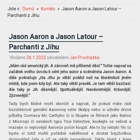
Jste v:
Domů
Komiks
Jason Aaron a Jason Latour –
Parchanti z Jihu
Jason Aaron a Jason Latour –
Parchanti z Jihu
Vloženo
26.1.2022
uživatelem
Jan Procházka
„Mám rád americký jih. A zároveň mě příšerně děsí.“ Tohle napsal na
začátek svého úvodu k sérii jeho autor a scénárista Jason Aaron. A
dále pokračuje „Na Jihu je větší poklid než na kterémkoli jiném
místě, kde jsem kdy byl. Ale taky větší pravěk. Je tam větší bezčasí.
Ale taky je Jih děsivější. Spirituálnější. Nenávistnější. Krásnější.
Zjizvenější.“
Tady bych klidně mohl skončit a napsat, že pokud máte rádi
bezútěšnost geniální Aaronovy série Skalpy nebo si užíváte drsné
příběhy Cormaca Mc Carthyho či si libujete ve filmech jako Bahno
z Missisipi či seriálech typu True Detective, koukejte se sebrat a
mazejte si nejnovější Aaronův počin koupit. Ale to by nebylo fér, to
byste si totiž mohli pořádně naběhnout a dostat bejzbolkou
doprostřed čela a už se nikdy nezvednout. Takže hned z kraje