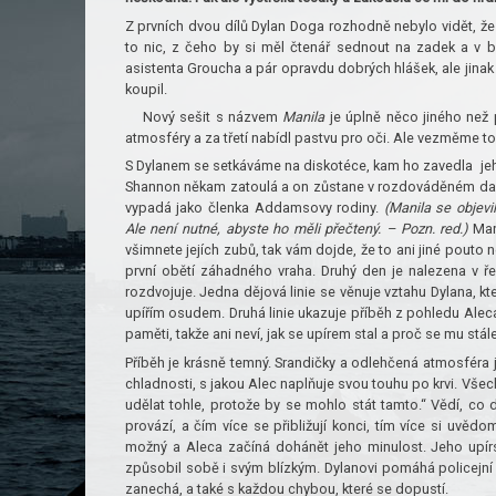
Z prvních dvou dílů Dylan Doga rozhodně nebylo vidět, ž
to nic, z čeho by si měl čtenář sednout na zadek a v bl
asistenta Groucha a pár opravdu dobrých hlášek, ale jinak n
koupil.
Nový sešit s názvem
Manila
je úplně něco jiného než p
atmosféry a za třetí nabídl pastvu pro oči. Ale vezměme 
S Dylanem se setkáváme na diskotéce, kam ho zavedla jeho 
Shannon někam zatoulá a on zůstane v rozdováděném davu 
vypadá jako členka Addamsovy rodiny.
(Manila se objevi
Ale není nutné, abyste ho měli přečtený. – Pozn. red.)
Mani
všimnete jejích zubů, tak vám dojde, že to ani jiné pouto
první obětí záhadného vraha. Druhý den je nalezena v ře
rozdvojuje. Jedna dějová linie se věnuje vztahu Dylana, kte
upířím osudem. Druhá linie ukazuje příběh z pohledu Aleca
paměti, takže ani neví, jak se upírem stal a proč se mu stál
Příběh je krásně temný. Srandičky a odlehčená atmosféra j
chladnosti, s jakou Alec naplňuje svou touhu po krvi. Vše
udělat tohle, protože by se mohlo stát tamto.“ Vědí, co 
provází, a čím více se přibližují konci, tím více si uvěd
možný a Aleca začíná dohánět jeho minulost. Jeho upírs
způsobil sobě i svým blízkým. Dylanovi pomáhá policejní 
zanechá, a také s každou chybou, které se dopustí.