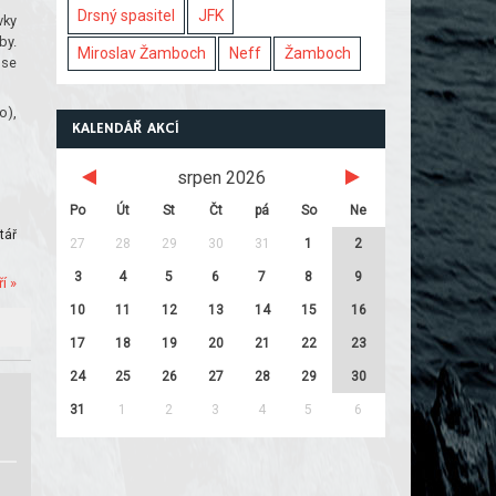
Drsný spasitel
JFK
vky
by.
Miroslav Žamboch
Neff
Žamboch
 se
o),
KALENDÁŘ AKCÍ
srpen 2026
Po
Út
St
Čt
pá
So
Ne
tář
27
28
29
30
31
1
2
3
4
5
6
7
8
9
í »
10
11
12
13
14
15
16
17
18
19
20
21
22
23
24
25
26
27
28
29
30
31
1
2
3
4
5
6