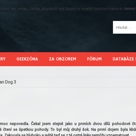
function 'wp_edge_cache_dispatch' not found or invalid function name in
/www/s
HRY
GEEKZÓNA
ZA OBZOREM
FÓRUM
DATABÁZE 
an Dog 3
se moc nepovedla. Čekal jsem stejně jako u prvních dvou dílů pohodové čt
čtení se špetkou pohody. To byl můj druhý šok. Na první dojem byla klid
la. Zakousla se hluboko a ještě teď se z té ostré linky nemůžu vzpamatovat.