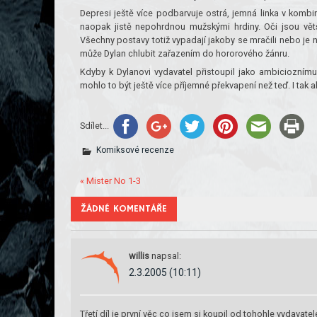
Depresi ještě více podbarvuje ostrá, jemná linka v kombi
naopak jistě nepohrdnou mužskými hrdiny. Oči jsou větš
Všechny postavy totiž vypadají jakoby se mračili nebo je ně
může Dylan chlubit zařazením do hororového žánru.
Kdyby k Dylanovi vydavatel přistoupil jako ambicioznímu
mohlo to být ještě více příjemné překvapení než teď. I tak 
Sdílet...
Komiksové recenze
« Mister No 1-3
ŽÁDNÉ KOMENTÁŘE
willis
napsal:
2.3.2005 (10:11)
Třetí díl je první věc co jsem si koupil od tohohle vydava