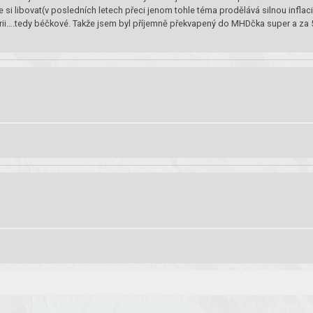
 si libovat(v posledních letech přeci jenom tohle téma prodělává silnou inflaci
rii….tedy béčkové. Takže jsem byl příjemně překvapený do MHDčka super a za 