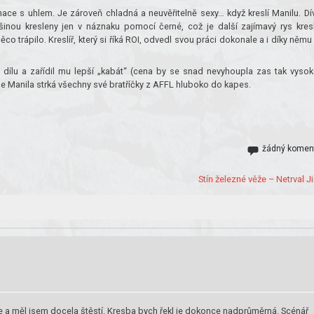
nace s uhlem. Je zároveň chladná a neuvěřitelně sexy… když kreslí Manilu. Dí
inou kresleny jen v náznaku pomocí černé, což je další zajímavý rys kres
co trápilo. Kreslíř, který si říká ROI, odvedl svou práci dokonale a i díky němu
 dílu a zařídil mu lepší „kabát“ (cena by se snad nevyhoupla zas tak vysok
ale Manila strká všechny své bratříčky z AFFL hluboko do kapes.
žádný komen
Stín železné věže – Netrval Jiř
tele a měl jsem docela štěstí. Kresba bych řekl je dokonce nadprůměrná. Scénář