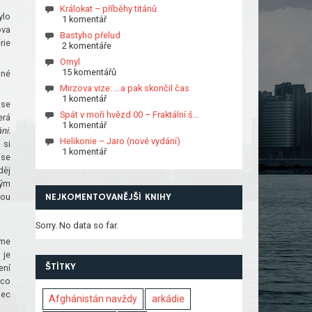
Králokat – příběhy titánů
ylo
1 komentář
ova
Bastyho přelud
rie
2 komentáře
Omyl
15 komentářů
dné
Mirzova vize: …a pak skončil čas
1 komentář
 se
Spát v moři hvězd 00 – Fraktální š…
erá
1 komentář
ni.
Helikonie – Jaro (nové vydání)
 si
1 komentář
 se
děj
vým
NEJKOMENTOVANĚJŠÍ KNIHY
tou
Sorry. No data so far.
íme
 je
ŠTÍTKY
ení
 co
lec
Afghánistán navždy
arkádie