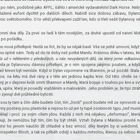
e po něm, podobně jako AFFL, šáhlo i americké vydavatelství Dark Horse. Neb
ažené euforii dychtit po dalších dílech. Nabídl sice dobrou zábavu, Dylan
ic světoborného. O to větší překvapení zažil ten, kdo si třetí sešit Dylanovy sé
rvní dva díly. Za prvé se řadí k těm novějším, za druhé upustil od naivní kli
to po pořádku…
nová přítelkyně. Nedá se říct, že by se nějak bavil. Vše se ještě umocní, když
úplně sám. Tedy až do té doby než potká Manilu. Krásnou dívku v latexu, kt
la už v některém z předešlých, u nás nevydaných dílů, na který jsme odkazová
la je Dylanovou dávnou přítelkyní, je s ním spojena jakýmsi poutem, a když
 než krevní být nemůže. Když si Dylan vzpomene na Shannon, je už pozdě. Stala
ce, na krku má dvě rány a v těle ani jedinou kapku krve. Od této chvíle se 
rý je v depresi kvůli smrti Shannon a Manily, která bojuje s touhou po krvi a s
, upíra, který je posedlý vražděním a malováním. Jeho problém je, že trpí ztrá
e zjevují dvě průhledné bytosti.
sou ty tam a čím déle budete číst, tím „horší“ pocit budete mít ze syrovosti a
chny postavy jsou plastické a nejsou to už jen ty tupé osobnosti typu „teď mus
dělají i proč za svým cílem jdou. Každá z nich má nějakou „deformaci“, která
omují, že nemůžou být tím, čím by být chtěli. Vztah Dylana s Manilou prostě n
tví ho jenom naučilo žít chladně a bez emocí, díky kterým by si uvědomil,
inspektor Bloch, a tak se příběh odvíjí s každou mrtvolou, kterou za sebou A