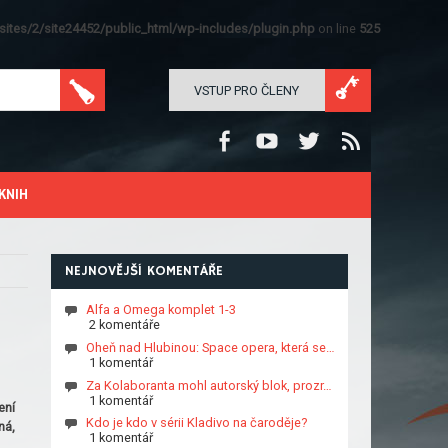
ites/2/site24452/public_html/wp-includes/plugin.php
on line
525
VSTUP PRO ČLENY
KNIH
NEJNOVĚJŠÍ KOMENTÁŘE
Alfa a Omega komplet 1-3
2 komentáře
Oheň nad Hlubinou: Space opera, která se…
1 komentář
Za Kolaboranta mohl autorský blok, prozr…
1 komentář
ení
Kdo je kdo v sérii Kladivo na čaroděje?
ná,
1 komentář