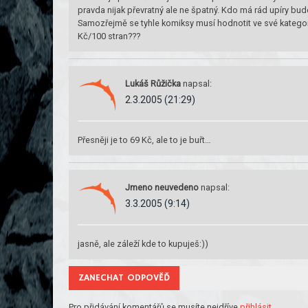
pravda nijak převratný ale ne špatný. Kdo má rád upíry bude
Samozřejmě se tyhle komiksy musí hodnotit ve své katego
Kč/100 stran???
Lukáš Růžička
napsal:
2.3.2005 (21:29)
Přesněji je to 69 Kč, ale to je buřt…
Jmeno neuvedeno
napsal:
3.3.2005 (9:14)
jasně, ale záleží kde to kupuješ:))
ZANECHAT ODPOVĚĎ
Pro přidávání komentářů se musíte nejdříve
přihlásit
.