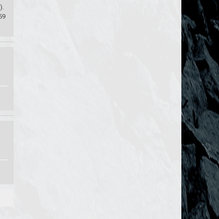
).
59