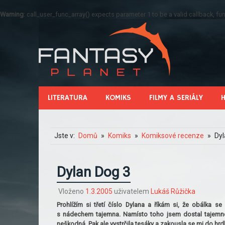
Warning
: call_user_func_array() expects parameter 1 to be a valid callback, 
LITERATURA
KOMIKS
FILMY A SERIÁLY
Jste v:
Domů
Komiks
Komiksové recenze
Dyl
Dylan Dog 3
Vloženo
1.3.2005
uživatelem
Lukáš Růžička
Prohlížím si třetí číslo Dylana a říkám si, že obálka 
s nádechem tajemna. Namísto toho jsem dostal tajemné 
neškodná. Pak ale vystrčila tesáky a zakousla se mi do hrd