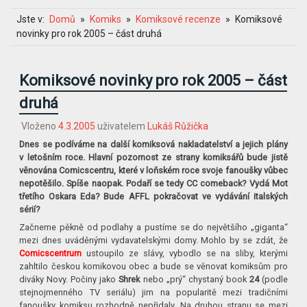
Jste v:
Domů
Komiks
Komiksové recenze
Komiksové
novinky pro rok 2005 – část druhá
Komiksové novinky pro rok 2005 – část
druhá
Vloženo
4.3.2005
uživatelem
Lukáš Růžička
Dnes se podíváme na další komiksová nakladatelství a jejich plány
v letošním roce. Hlavní pozornost ze strany komiksářů bude jistě
věnována Comicscentru, které v loňském roce svoje fanoušky vůbec
nepotěšilo. Spíše naopak. Podaří se tedy CC comeback? Vydá Mot
třetího Oskara Eda? Bude AFFL pokračovat ve vydávání italských
sérií?
Začneme pěkně od podlahy a pustíme se do největšího „giganta“
mezi dnes uváděnými vydavatelskými domy. Mohlo by se zdát, že
Comicscentrum
ustoupilo ze slávy, vybodlo se na sliby, kterými
zahltilo českou komikovou obec a bude se věnovat komiksům pro
diváky Novy. Počiny jako
Shrek
nebo „prý“ chystaný book
24
(podle
stejnojmenného TV seriálu)
jim na popularitě mezi tradičními
fanoušky komiksu rozhodně nepřidaly. Na druhou stranu se mezi