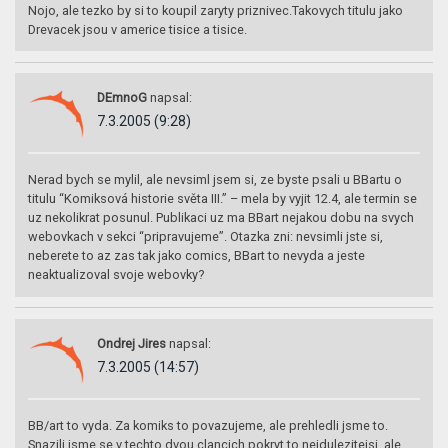
Nojo, ale tezko by si to koupil zaryty priznivec.Takovych titulu jako
Drevacek jsou v americe tisice a tisice.
DEmnoG
napsal:
7.3.2005 (9:28)
Nerad bych se mylil, ale nevsiml jsem si, ze byste psali u BBartu o
titulu “Komiksová historie světa III.” – mela by vyjit 12.4, ale termin se
uz nekolikrat posunul. Publikaci uz ma BBart nejakou dobu na svych
webovkach v sekci “pripravujeme”. Otazka zni: nevsimli jste si,
neberete to az zas tak jako comics, BBart to nevyda a jeste
neaktualizoval svoje webovky?
Ondrej Jires
napsal:
7.3.2005 (14:57)
BB/art to vyda. Za komiks to povazujeme, ale prehledli jsme to.
Snazili jsme se v techto dvou clancich pokryt to nejdulezitejsi, ale