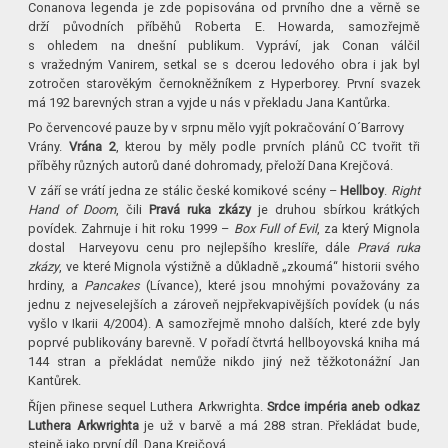
Conanova legenda je zde popisována od prvního dne a věrně se
drží původních příběhů Roberta E. Howarda, samozřejmě
s ohledem na dnešní publikum. Vypráví, jak Conan válčil
s vražedným Vanirem, setkal se s dcerou ledového obra i jak byl
zotročen starověkým černokněžníkem z Hyperborey. První svazek
má 192 barevných stran a vyjde u nás v překladu Jana Kantůrka.
Po červencové pauze by v srpnu mělo vyjít pokračování O´Barrovy
Vrány.
Vrána 2
, kterou by měly podle prvních plánů CC tvořit tři
příběhy různých autorů dané dohromady, přeloží Dana Krejčová.
V září se vrátí jedna ze stálic české komikové scény –
Hellboy
.
Right
Hand of Doom
, čili
Pravá ruka zkázy
je druhou sbírkou krátkých
povídek. Zahrnuje i hit roku 1999 –
Box Full of Evil
, za který Mignola
dostal Harveyovu cenu pro nejlepšího kreslíře, dále
Pravá ruka
zkázy
, ve které Mignola výstižně a důkladně „zkoumá“ historii svého
hrdiny, a
Pancakes
(Lívance), které jsou mnohými považovány za
jednu z nejveselejších a zároveň nejpřekvapivějších povídek (u nás
vyšlo v Ikarii 4/2004). A samozřejmě mnoho dalších, které zde byly
poprvé publikovány barevně. V pořadí čtvrtá hellboyovská kniha má
144 stran a překládat nemůže nikdo jiný než těžkotonážní Jan
Kantůrek.
Říjen přinese sequel Luthera Arkwrighta.
Srdce impéria aneb odkaz
Luthera Arkwrighta
je už v barvě a má 288 stran. Překládat bude,
stejně jako první díl, Dana Krejčová.