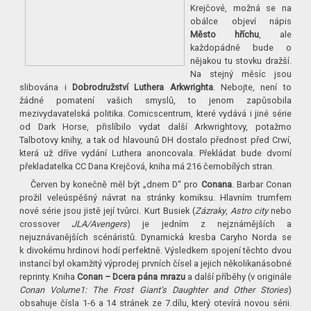
Krejčové, možná se na
obálce objeví nápis
Město hříchu
, ale
každopádně bude o
nějakou tu stovku dražší.
Na stejný měsíc jsou
slibována i
Dobrodružství Luthera Arkwrighta
. Nebojte, není to
žádné pomatení vašich smyslů, to jenom zapůsobila
mezivydavatelská politika. Comicscentrum, které vydává i jiné série
od Dark Horse, přislíbilo vydat další Arkwrightovy, potažmo
Talbotovy knihy, a tak od hlavounů DH dostalo přednost před Crwí,
která už dříve vydání Luthera anoncovala. Překládat bude dvorní
překladatelka CC Dana Krejčová, kniha má 216 černobílých stran.
Červen by konečně měl být „dnem D“ pro
Conana
. Barbar Conan
prožil veleúspěšný návrat na stránky komiksu. Hlavním trumfem
nové série jsou jistě její tvůrci. Kurt Busiek (
Zázraky
,
Astro city
nebo
crossover
JLA/Avengers
) je jedním z nejznámějších a
nejuznávanějších scénáristů. Dynamická kresba Caryho Norda se
k divokému hrdinovi hodí perfektně. Výsledkem spojení těchto dvou
instancí byl okamžitý výprodej prvních čísel a jejich několikanásobné
reprinty. Kniha
Conan – Dcera pána mrazu
a další příběhy (v originále
Conan Volume1: The Frost Giant’s Daughter and Other Stories
)
obsahuje čísla 1-6 a 14 stránek ze 7.dílu, který otevírá novou sérii.