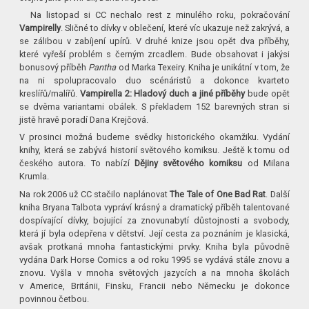
Na listopad si CC nechalo rest z minulého roku, pokračování
Vampirelly
. Sličné to dívky v oblečení, které víc ukazuje než zakrývá, a
se zálibou v zabíjení upírů. V druhé knize jsou opět dva příběhy,
které vyřeší problém s černým zrcadlem. Bude obsahovat i jakýsi
bonusový příběh
Pantha
od Marka Texeiry. Kniha je unikátní v tom, že
na ni spolupracovalo duo scénáristů a dokonce kvarteto
kreslířů/malířů.
Vampirella 2: Hladový duch a jiné příběhy
bude opět
se dvěma variantami obálek. S překladem 152 barevných stran si
jistě hravě poradí Dana Krejčová.
V prosinci možná budeme svědky historického okamžiku. Vydání
knihy, která se zabývá historií světového komiksu. Ještě k tomu od
českého autora. To nabízí
Dějiny světového komiksu
od Milana
Krumla.
Na rok 2006 už CC stačilo naplánovat
The Tale of One Bad Rat
. Další
kniha Bryana Talbota vypráví krásný a dramatický příběh talentované
dospívající dívky, bojující za znovunabytí důstojnosti a svobody,
která jí byla odepřena v dětství. Její cesta za poznáním je klasická,
avšak protkaná mnoha fantastickými prvky. Kniha byla původně
vydána Dark Horse Comics a od roku 1995 se vydává stále znovu a
znovu. Vyšla v mnoha světových jazycích a na mnoha školách
v Americe, Británii, Finsku, Francii nebo Německu je dokonce
povinnou četbou.