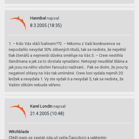
Hannibal
napsal:
8.3.2005 (18:35)
1. – Kdo Vás vláčí bahnem??2. – Nikomu z Vaší konkrurence se
nepodařilo nevydat 50% slibených titulů, tak se nedivte, že největší
tlak čtenářů a nejmenší důvěra směřuje na Vás.3. – Crew nestihla
Sandmana a jak za to dostala vynadáno. Netopejr neudělal Sláina a
jak jsou na něho všichni fanoušci naštvaní… Pak se divím, že jsou ty
negativní ohlasy na Vás tak umírněné. Crew loni vydala nejmíň 20
knížek a nevydala 1. Vy ste vydali 6 a nevydali 5, tak se nedivte, že
Vašim slibům nebude věřeno.
Karel Londin
napsal:
21.4.2005 (10:48)
Witchblade
Chtěl jsem se zeptat zda už vyšla Čarozbroj a vekterém