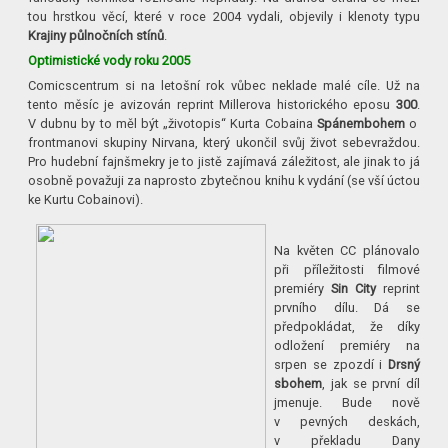
tou hrstkou věcí, které v roce 2004 vydali, objevily i klenoty typu
Krajiny půlnočních stínů
.
Optimistické vody roku 2005
Comicscentrum si na letošní rok vůbec neklade malé cíle. Už na
tento měsíc je avizován reprint Millerova historického eposu
300
.
V dubnu by to měl být „životopis“ Kurta Cobaina
Spánembohem
o
frontmanovi skupiny Nirvana, který ukončil svůj život sebevraždou.
Pro hudební fajnšmekry je to jistě zajímavá záležitost, ale jinak to já
osobně považuji za naprosto zbytečnou knihu k vydání (se vší úctou
ke Kurtu Cobainovi).
Na květen CC plánovalo
při příležitosti filmové
premiéry
Sin City
reprint
prvního dílu. Dá se
předpokládat, že díky
odložení premiéry na
srpen se zpozdí i
Drsný
sbohem
, jak se první díl
jmenuje. Bude nově
v pevných deskách,
v překladu Dany