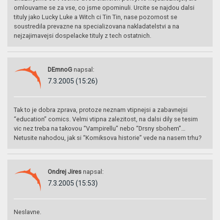
omlouvame se za vse, co jsme opominuli. Urcite se najdou dalsi
tituly jako Lucky Luke a Witch ci Tin Tin, nase pozornost se
soustredila prevazne na specializovana nakladatelstvi a na
nejzajimavejsi dospelacke tituly z tech ostatnich.
DEmnoG
napsal:
7.3.2005 (15:26)
Tak to je dobra zprava, protoze neznam vtipnejsi a zabavnejsi
“education” comics. Velmi vtipna zalezitost, na dalsi dily se tesim
vic nez treba na takovou “Vampirellu” nebo “Drsny sbohem”…
Netusite nahodou, jak si “Komiksova historie” vede na nasem trhu?
Ondrej Jires
napsal:
7.3.2005 (15:53)
Neslavne.