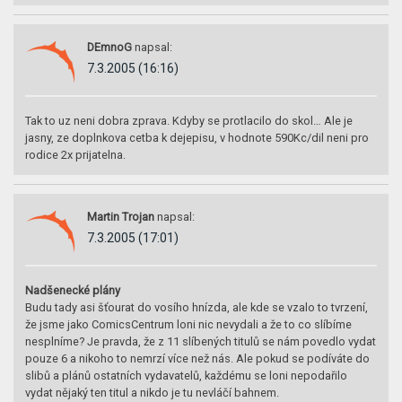
DEmnoG
napsal:
7.3.2005 (16:16)
Tak to uz neni dobra zprava. Kdyby se protlacilo do skol… Ale je
jasny, ze doplnkova cetba k dejepisu, v hodnote 590Kc/dil neni pro
rodice 2x prijatelna.
Martin Trojan
napsal:
7.3.2005 (17:01)
Nadšenecké plány
Budu tady asi šťourat do vosího hnízda, ale kde se vzalo to tvrzení,
že jsme jako ComicsCentrum loni nic nevydali a že to co slíbíme
nesplníme? Je pravda, že z 11 slíbených titulů se nám povedlo vydat
pouze 6 a nikoho to nemrzí více než nás. Ale pokud se podíváte do
slibů a plánů ostatních vydavatelů, každému se loni nepodařilo
vydat nějaký ten titul a nikdo je tu nevláčí bahnem.