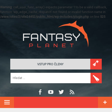
Warning
: call_user_func_array() expects parameter 1 to be a valid callback,
function 'wp_edge_cache_dispatch' not found or invalid function name in
/www/sites/2/site24452/public_html/wp-includes/plugin.php
on line
525
VSTUP PRO ČLENY