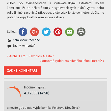
vůbec po zkušenostech s vydavatelskými aktivitami kolem
komiksu), že se některé tituly z vydavatelských plánů vytratí nebo
odloží, jiné zase jistě přibydou. Jisté však je, že se i letos dočkáme
pořádné kupy kvalitní komiksové zábavy.
Sdílet...
Komiksové recenze
žádný komentář
« Archa 1 + 2 – Reynolds Alastair
Souborné vydání rozšířeného Pána Prstenů! »
ŽÁDNÉ KOMENTÁŘE
Incomo
napsal:
4.3.2005 (14:58)
a nevíte gdy u nás vyjde komiks Feistova Dřeváčka?