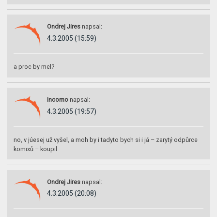
Ondrej Jires
napsal:
4.3.2005 (15:59)
a proc by mel?
Incomo
napsal:
4.3.2005 (19:57)
no, v júesej už vyšel, a moh by i tadyto bych si i já – zarytý odpůrce
komixů – koupil
Ondrej Jires
napsal:
4.3.2005 (20:08)