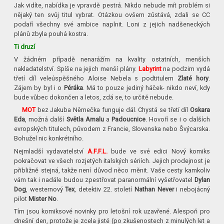
Jak vidíte, nabídka je vpravdě pestrá. Nikdo nebude mít problém si
nějaký ten svůj titul vybrat. Otázkou ovšem zůstává, zdali se CC
podaří všechny své ambice naplnit. Loni z jejich nadšeneckých
plánů zbyla pouhá kostra.
Ti druzí
V žádném případě nenarážím na kvality ostatních, menších
nakladatelství. Spíše na jejich menší plány.
Labyrint
na podzim vydá
třetí díl veleúspěšného Aloise Nebela s podtitulem
Zlaté hory
.
Zájem by byl i o
Péráka
. Má to pouze jediný háček- nikdo neví, kdy
bude vůbec dokončen a letos, zdá se, to určitě nebude.
MOT
bez Jakuba Němečka funguje dál. Chystá se třetí díl
Oskara
Eda
, možná další
Světla Amalu
a
Padoucnice
. Hovoří se i o dalších
evropských titulech, původem z Francie, Slovenska nebo Švýcarska.
Bohužel nic konkrétního.
Nejmladší vydavatelství
A.F.F.L.
bude ve své edici Nový komiks
pokračovat ve všech rozjetých italských sériích. Jejich prodejnost je
přibližně stejná, takže není důvod něco měnit. Vaše cesty kamkoliv
vám tak i nadále budou zpestřovat paranormální vyšetřovatel
Dylan
Dog
, westernový
Tex
, detektiv 22. století
Nathan Never
i nebojácný
pilot
Mister No
.
Tím jsou komiksové novinky pro letošní rok uzavřené. Alespoň pro
dnešní den, protože je zcela jisté (po zkušenostech z minulých let a