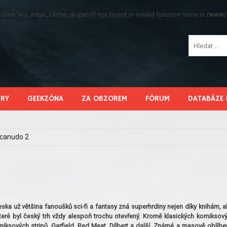
function 'wp_edge_cache_dispatch' not found or invalid function name in
/www/s
HRY
GEEKZÓNA
ZA OBZOREM
FÓRUM
DATABÁZE 
canudo 2
eska už většina fanoušků sci-fi a fantasy zná superhrdiny nejen díky knihám, al
teré byl český trh vždy alespoň trochu otevřený. Kromě klasických komiksov
omiksových stripů. Garfield, Red Meat, Dilbert a další. Známé a masově oblíbe