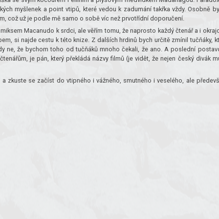
ubokých myšlenek a point vtipů, které vedou k zadumání takřka vždy. Osobně b
m, což už je podle mě samo o sobě víc než prvotřídní doporučení.
omiksem Macanudo k srdci, ale věřím tomu, že naprosto každý čtenář a i okraj
m, si najde cestu k této knize. Z dalších hrdinů bych určitě zmínil tučňáky, kt
 tedy ne, že bychom toho od tučňáků mnoho čekali, že ano. A poslední postav
tenářům, je pán, který překládá názvy filmů (je vidět, že nejen český divák m
u a zkuste se začíst do vtipného i vážného, smutného i veselého, ale předev