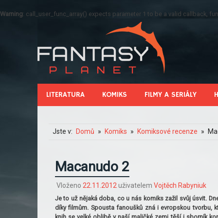
Warning
: call_user_func_array() expects parameter 1 to be a valid callback, 
LITERATURA
KOMIKS
FILMY A SERIÁLY
Jste v:
Domů
Komiks
Komiksové recenze
Ma
Macanudo 2
Vloženo
22.11.2012
uživatelem
Vojtěch Rabyniuk
Je to už nějaká doba, co u nás komiks zažil svůj úsvit. Dn
díky filmům. Spousta fanoušků zná i evropskou tvorbu, k
knih se velké oblibě v naší maličké zemi těší i sborník k