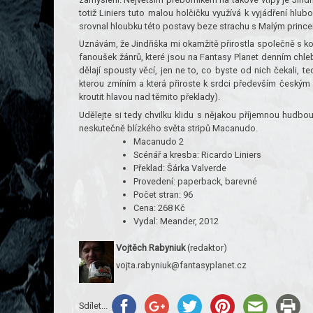
totiž Liniers tuto malou holčičku využívá k vyjádření hl
srovnal hloubku této postavy beze strachu s Malým prince
Uznávám, že Jindřiška mi okamžitě přirostla společně s k
fanoušek žánrů, které jsou na Fantasy Planet denním chlebe
dělají spousty věcí, jen ne to, co byste od nich čekali,
kterou zmíním a která přiroste k srdci především českým č
kroutit hlavou nad těmito překlady).
Udělejte si tedy chvilku klidu s nějakou příjemnou hudbo
neskutečně blízkého světa stripů Macanudo.
Macanudo 2
Scénář a kresba: Ricardo Liniers
Překlad: Šárka Valverde
Provedení: paperback, barevné
Počet stran: 96
Cena: 268 Kč
Vydal: Meander, 2012
Vojtěch Rabyniuk
(redaktor)
vojta.rabyniuk@fan­tasyplanet.cz
Sdílet...