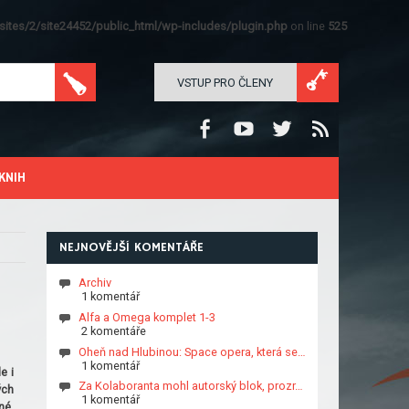
ites/2/site24452/public_html/wp-includes/plugin.php
on line
525
VSTUP PRO ČLENY
KNIH
NEJNOVĚJŠÍ KOMENTÁŘE
Archiv
1 komentář
Alfa a Omega komplet 1-3
2 komentáře
Oheň nad Hlubinou: Space opera, která se…
1 komentář
e i
Za Kolaboranta mohl autorský blok, prozr…
ých
1 komentář
né.