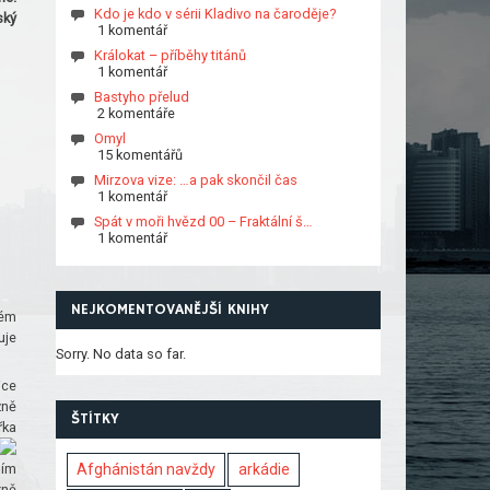
Kdo je kdo v sérii Kladivo na čaroděje?
ský
1 komentář
Králokat – příběhy titánů
1 komentář
Bastyho přelud
2 komentáře
Omyl
15 komentářů
Mirzova vize: …a pak skončil čas
1 komentář
Spát v moři hvězd 00 – Fraktální š…
1 komentář
NEJKOMENTOVANĚJŠÍ KNIHY
kém
uje
Sorry. No data so far.
ice
žně
ŠTÍTKY
řka
ším
Afghánistán navždy
arkádie
xně