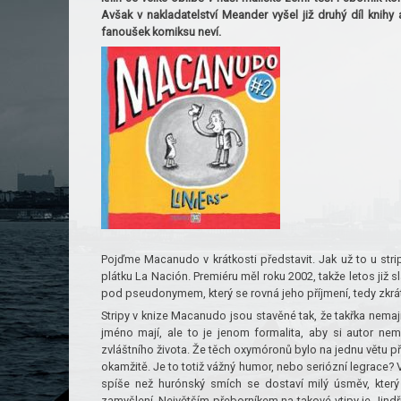
Avšak v nakladatelství Meander vyšel již druhý díl kni
fanoušek komiksu neví.
Pojďme Macanudo v krátkosti představit. Jak už to u stri
plátku La Nación. Premiéru měl roku 2002, takže letos již sla
pod pseudonymem, který se rovná jeho příjmení, tedy zkrátk
Stripy v knize Macanudo jsou stavěné tak, že takřka nemají 
jméno mají, ale to je jenom formalita, aby si autor ne
zvláštního života. Že těch oxymóronů bylo na jednu větu příl
okamžitě. Je to totiž vážný humor, nebo seriózní legrace?
spíše než hurónský smích se dostaví milý úsměv, kter
zamyšlení. Největším přeborníkem na takové vtipy je Ji