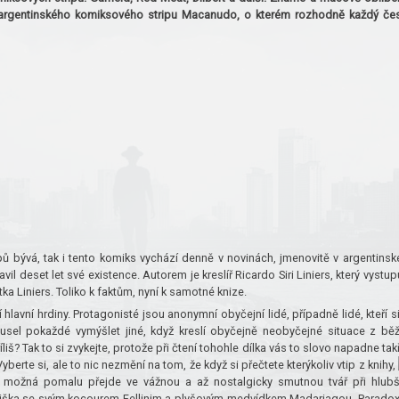
hy argentinského komiksového stripu Macanudo, o kterém rozhodně každý če
pů bývá, tak i tento komiks vychází denně v novinách, jmenovitě v argentins
vil deset let své existence. Autorem je kreslíř Ricardo Siri Liniers, který vystup
a Liniers. Toliko k faktům, nyní k samotné knize.
hlavní hrdiny. Protagonisté jsou anonymní obyčejní lidé, případně lidé, kteří s
musel pokaždé vymýšlet jiné, když kreslí obyčejně neobyčejné situace z bě
iš? Tak to si zvykejte, protože při čtení tohohle dílka vás to slovo napadne tak
Vyberte si, ale to nic nezmění na tom, že když si přečtete kterýkoliv vtip z knihy,
ý možná pomalu přejde ve vážnou a až nostalgicky smutnou tvář při hlub
ndřiška se svým kocourem Fellinim a plyšovým medvídkem Madariagou. Parado