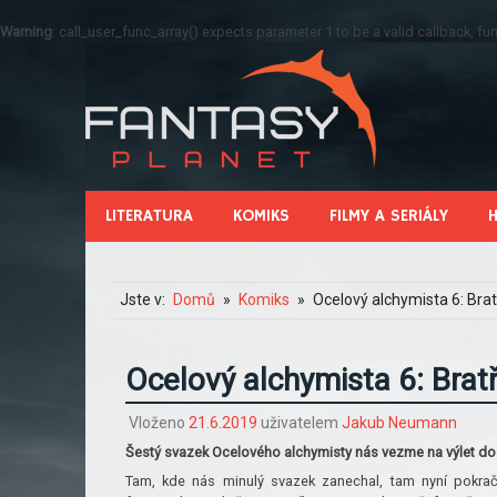
Warning
: call_user_func_array() expects parameter 1 to be a valid callback, 
LITERATURA
KOMIKS
FILMY A SERIÁLY
Jste v:
Domů
Komiks
Ocelový alchymista 6: Brat
Ocelový alchymista 6: Bratř
Vloženo
21.6.2019
uživatelem
Jakub Neumann
Šestý svazek Ocelového alchymisty nás vezme na výlet do 
Tam, kde nás minulý svazek zanechal, tam nyní pokrač