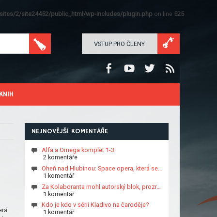
ites/2/site24452/public_html/wp-includes/plugin.php
on line
525
VSTUP PRO ČLENY
KNIH
NEJNOVĚJŠÍ KOMENTÁŘE
Alfa a Omega komplet 1-3
2 komentáře
Oheň nad Hlubinou: Space opera, která se…
1 komentář
Za Kolaboranta mohl autorský blok, prozr…
1 komentář
Kdo je kdo v sérii Kladivo na čaroděje?
erá
1 komentář