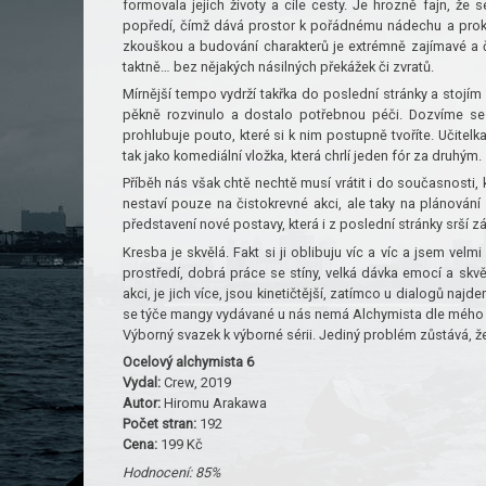
formovala jejich životy a cíle cesty. Je hrozně fajn, ž
popředí, čímž dává prostor k pořádnému nádechu a prokres
zkouškou a budování charakterů je extrémně zajímavé a 
taktně… bez nějakých násilných překážek či zvratů.
Mírnější tempo vydrží takřka do poslední stránky a stojím 
pěkně rozvinulo a dostalo potřebnou péči. Dozvíme se 
prohlubuje pouto, které si k nim postupně tvoříte. Učitelk
tak jako komediální vložka, která chrlí jeden fór za druhým.
Příběh nás však chtě nechtě musí vrátit i do současnosti, k
nestaví pouze na čistokrevné akci, ale taky na plánování
představení nové postavy, která i z poslední stránky srší 
Kresba je skvělá. Fakt si ji oblibuju víc a víc a jsem velm
prostředí, dobrá práce se stíny, velká dávka emocí a skv
akci, je jich více, jsou kinetičtější, zatímco u dialogů n
se týče mangy vydávané u nás nemá Alchymista dle mého 
Výborný svazek k výborné sérii. Jediný problém zůstává, že 
Ocelový alchymista 6
Vydal:
Crew, 2019
Autor:
Hiromu Arakawa
Počet stran:
192
Cena:
199 Kč
Hodnocení: 85%