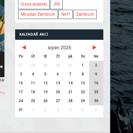
Drsný spasitel
JFK
Miroslav Žamboch
Neff
Žamboch
KALENDÁŘ AKCÍ
srpen 2026
Po
Út
St
Čt
pá
So
Ne
27
28
29
30
31
1
2
3
4
5
6
7
8
9
tář
10
11
12
13
14
15
16
17
18
19
20
21
22
23
? »
24
25
26
27
28
29
30
31
1
2
3
4
5
6