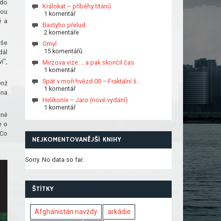
 do
Králokat – příběhy titánů
nou
1 komentář
ě a
Bastyho přelud
2 komentáře
vše
Omyl
15 komentářů
dál
í“,
Mirzova vize: …a pak skončil čas
1 komentář
Spát v moři hvězd 00 – Fraktální š…
enž
1 komentář
 na
Helikonie – Jaro (nové vydání)
1 komentář
ené
e o
 Co
NEJKOMENTOVANĚJŠÍ KNIHY
Sorry. No data so far.
ŠTÍTKY
Afghánistán navždy
arkádie