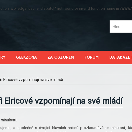
function 'wp_edge_cache_dispatch' not found or invalid function name in
/www/s
HRY
GEEKZÓNA
ZA OBZOREM
FÓRUM
DATABÁZE 
ři Elricové vzpomínají na své mládí
i Elricové vzpomínají na své mládí
minulosti.
ujeme, a společně s dvojicí hlavních hrdinů prozkoumáváme minulost, kt