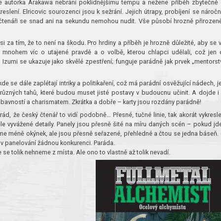
e se autorka Arakawa nebrání poklidnějšímu tempu a nežene příběh zbytečně
lení. Elricovic sourozenci jsou k sežrání. Jejich útrapy, probíjení se nároč
čtenáři se snad ani na sekundu nemohou nudit. Vše působí hrozně přirozen
si za tím, že to není na škodu. Pro hrdiny a příběh je hrozně důležité, aby se 
mnohem víc o utajené pravdě a o volbě, kterou chlapci udělali, což jen 
a Izumi se ukazuje jako skvělé zpestření; funguje parádně jak prvek „mentorstv
de se dále zaplétají intriky a politikaření, což má parádní osvěžující nádech, j
 různých tahů, které budou muset jisté postavy v budoucnu učinit. A dojde i
zábavností a charismatem. Zkrátka a dobře – karty jsou rozdány parádně!
i rád, že český čtenář to vidí podobně… Přesné, tučné linie, tak akorát vykresl
ěle vyvážené detaily. Panely jsou přesně šité na míru daných scén – pokud jd
ajdeme méně okýnek, ale jsou přesně seřazené, přehledné a čtou se jedna báseň.
v panelování žádnou konkurenci. Paráda.
se tolik nehneme z místa. Ale ono to vlastně až tolik nevadí.