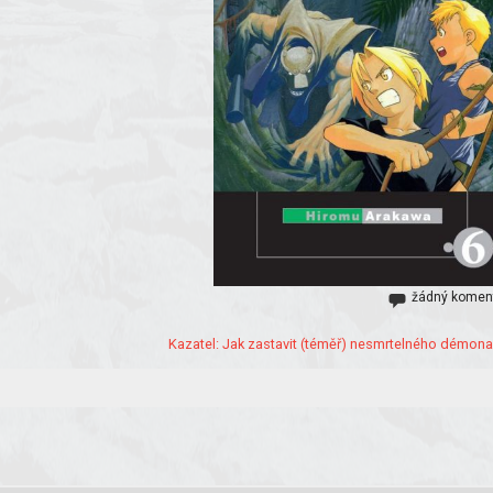
žádný komen
Kazatel: Jak zastavit (téměř) nesmrtelného démona