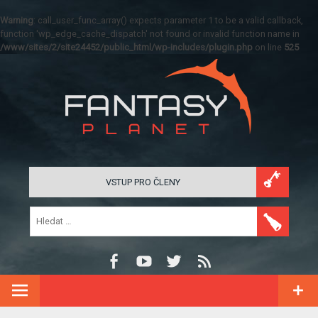
Warning
: call_user_func_array() expects parameter 1 to be a valid callback,
function 'wp_edge_cache_dispatch' not found or invalid function name in
/www/sites/2/site24452/public_html/wp-includes/plugin.php
on line
525
VSTUP PRO ČLENY