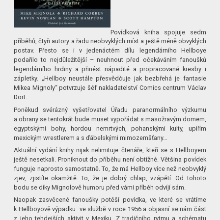
Povídková kniha spojuje sedm
příběhů, čtyři autory a řadu neobvyklých míst a ještě méně obvyklých
postav. Přesto se i v jedenáctém dílu legendárního Hellboye
podařilo to nejdůležitější – neuhnout před očekáváním fanoušků
legendárního hrdiny a přinést nápadité a propracované kresby i
zápletky. „Hellboy neustále přesvědčuje jak bezbřehá je fantasie
Mikea Mignoly“ potvrzuje šéf nakladatelství Comics centrum Václav
Dort.
Poněkud svérázný vyšetřovatel Úřadu paranormálního výzkumu
a obrany se tentokrát bude muset vypořádat s masožravým domem,
egyptskými bohy, hordou nemrtvých, pohanskými kulty, upířím
mexickým wrestlerem a s ďábelskými mimozemšťany…
Aktuální vydání knihy nijak nelimituje čtenáře, kteří se s Hellboyem
ještě nesetkali. Proniknout do příběhu není obtížné. Většina povídek
funguje naprosto samostatně. To, že má Hellboy více než neobvyklý
zjev, zjistíte okamžitě. To, že je dobrý chlap, vzápětí. Od tohoto
bodu se díky Mignolově humoru před vámi příběh odvíjí sám.
Naopak zasvěcené fanoušky potěší povídka, ve které se vrátíme
k Hellboyově výpadku ve službě v roce 1956 a objasní se nám část
z jeho tehdejších aktivit v Mexiku. Z tradičního rytmu a schématu