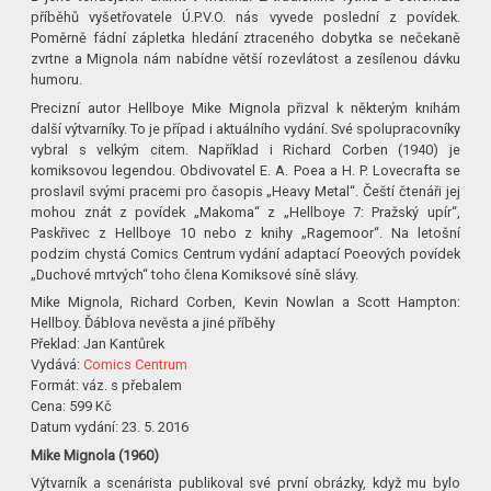
příběhů vyšetřovatele Ú.P.V.O. nás vyvede poslední z povídek.
Poměrně fádní zápletka hledání ztraceného dobytka se nečekaně
zvrtne a Mignola nám nabídne větší rozevlátost a zesílenou dávku
humoru.
Precizní autor Hellboye Mike Mignola přizval k některým knihám
další výtvarníky. To je případ i aktuálního vydání. Své spolupracovníky
vybral s velkým citem. Například i Richard Corben (1940) je
komiksovou legendou. Obdivovatel E. A. Poea a H. P. Lovecrafta se
proslavil svými pracemi pro časopis „Heavy Metal“. Čeští čtenáři jej
mohou znát z povídek „Makoma“ z „Hellboye 7: Pražský upír“,
Paskřivec z Hellboye 10 nebo z knihy „Ragemoor“. Na letošní
podzim chystá Comics Centrum vydání adaptací Poeových povídek
„Duchové mrtvých“ toho člena Komiksové síně slávy.
Mike Mignola, Richard Corben, Kevin Nowlan a Scott Hampton:
Hellboy. Ďáblova nevěsta a jiné příběhy
Překlad: Jan Kantůrek
Vydává:
Comics Centrum
Formát: váz. s přebalem
Cena: 599 Kč
Datum vydání: 23. 5. 2016
Mike Mignola (1960)
Výtvarník a scenárista publikoval své první obrázky, když mu bylo