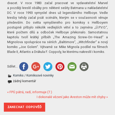
dvacet. V roce 1983 začal pracovat ve vydavatelství Marvel
a později kreslil obálky pro některé sešity Batmana u nakladatelství
DC. V roce 1993 vymyslel dnes už legendárního Hellboye. Vedle
kresby tehdy začal psát scénáře, kterým se v současnosti věnuje
především. Do světa vymyšleného pro komiksy s Hellboyem
postupně přibylo několik vedlejších větví a to zejména „Ú.P.V.O.“,
které počtem dílů a odboček Hellboye překonalo. Samostatnou
kapitolu tvoří krátký příběh „The Amazing Screw-On–Head“ a
Mignolova spolupráce na sériích „Balitimore“, „Witchfinder“ a nový
komiks „Joe Golem“. Výtvarně se Mike Mignola podílel na filmech
Blade II, Atlantis a Drákula F. Coppoly, ke kterému nakreslil i komiks.
Sdílet...
Komiks
/
Komiksové novinky
žádný komentář
« FPÚ pátrá, radí, informuje (7.)
I dokonalé vězení jako Areston může mít chyby »
ZANECHAT ODPOVĚĎ