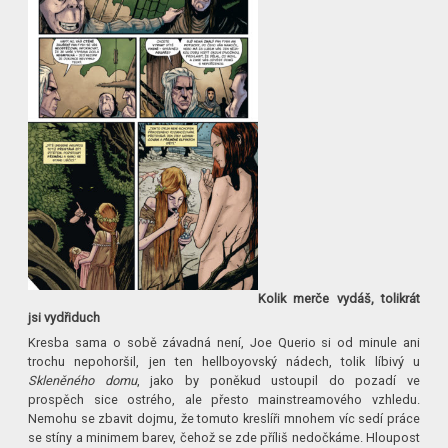
Kolik merče vydáš, tolikrát
jsi vydřiduch
Kresba sama o sobě závadná není, Joe Querio si od minule ani
trochu nepohoršil, jen ten hellboyovský nádech, tolik líbivý u
Skleněného domu
, jako by poněkud ustoupil do pozadí ve
prospěch sice ostrého, ale přesto mainstreamového vzhledu.
Nemohu se zbavit dojmu, že tomuto kreslíři mnohem víc sedí práce
se stíny a minimem barev, čehož se zde příliš nedočkáme. Hloupost