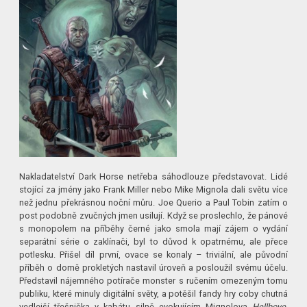
Nakladatelství Dark Horse netřeba sáhodlouze představovat. Lidé
stojící za jmény jako Frank Miller nebo Mike Mignola dali světu více
než jednu překrásnou noční můru. Joe Querio a Paul Tobin zatím o
post podobně zvučných jmen usilují. Když se proslechlo, že pánové
s monopolem na příběhy černé jako smola mají zájem o vydání
separátní série o zaklínači, byl to důvod k opatrnému, ale přece
potlesku. Přišel díl první, ovace se konaly – triviální, ale původní
příběh o domě prokletých nastavil úroveň a posloužil svému účelu.
Představil nájemného potírače monster s ručením omezeným tomu
publiku, které minuly digitální světy, a potěšil fandy hry coby chutná
vedlejší třešnička v kabátu silně evokujícím Mignolova
Hellboye.