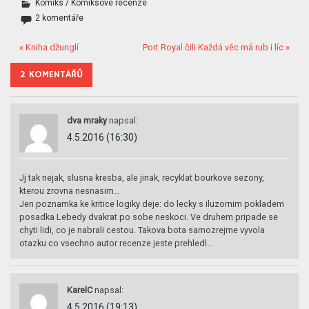
Komiks
/
Komiksové recenze
2 komentáře
« Kniha džunglí
Port Royal čili Každá věc má rub i líc »
2 KOMENTÁŘŮ
dva mraky
napsal:
4.5.2016 (16:30)
Jj tak nejak, slusna kresba, ale jinak, recyklat bourkove sezony,
kterou zrovna nesnasim…
Jen poznamka ke kritice logiky deje: do lecky s iluzornim pokladem
posadka Lebedy dvakrat po sobe neskoci. Ve druhem pripade se
chyti lidi, co je nabrali cestou. Takova bota samozrejme vyvola
otazku co vsechno autor recenze jeste prehledl…
KarelC
napsal:
4.5.2016 (19:13)