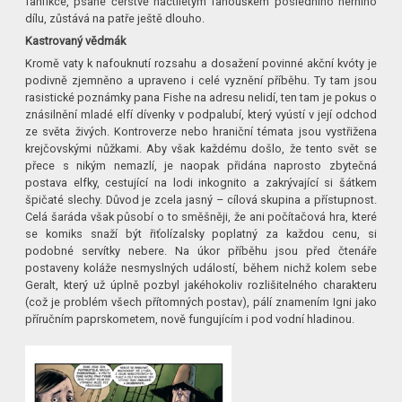
fanfikce, psané čerstvě náctiletým fanouškem posledního herního
dílu, zůstává na patře ještě dlouho.
Kastrovaný vědmák
Kromě vaty k nafouknutí rozsahu a dosažení povinné akční kvóty je
podivně zjemněno a upraveno i celé vyznění příběhu. Ty tam jsou
rasistické poznámky pana Fishe na adresu nelidí, ten tam je pokus o
znásilnění mladé elfí dívenky v podpalubí, který vyústí v její odchod
ze světa živých. Kontroverze nebo hraniční témata jsou vystřižena
krejčovskými nůžkami. Aby však každému došlo, že tento svět se
přece s nikým nemazlí, je naopak přidána naprosto zbytečná
postava elfky, cestující na lodi inkognito a zakrývající si šátkem
špičaté slechy. Důvod je zcela jasný – cílová skupina a přístupnost.
Celá šaráda však působí o to směšněji, že ani počítačová hra, které
se komiks snaží být řiťolízalsky poplatný za každou cenu, si
podobné servítky nebere. Na úkor příběhu jsou před čtenáře
postaveny koláže nesmyslných událostí, během nichž kolem sebe
Geralt, který už úplně pozbyl jakéhokoliv rozlišitelného charakteru
(což je problém všech přítomných postav), pálí znamením Igni jako
příručním paprskometem, nově fungujícím i pod vodní hladinou.