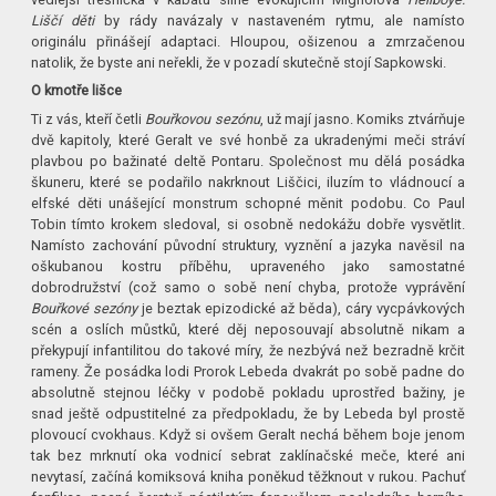
Liščí děti
by rády navázaly v nastaveném rytmu, ale namísto
originálu přinášejí adaptaci. Hloupou, ošizenou a zmrzačenou
natolik, že byste ani neřekli, že v pozadí skutečně stojí Sapkowski.
O kmotře lišce
Ti z vás, kteří četli
Bouřkovou sezónu
, už mají jasno. Komiks ztvárňuje
dvě kapitoly, které Geralt ve své honbě za ukradenými meči stráví
plavbou po bažinaté deltě Pontaru. Společnost mu dělá posádka
škuneru, které se podařilo nakrknout Liščici, iluzím to vládnoucí a
elfské děti unášející monstrum schopné měnit podobu. Co Paul
Tobin tímto krokem sledoval, si osobně nedokážu dobře vysvětlit.
Namísto zachování původní struktury, vyznění a jazyka navěsil na
oškubanou kostru příběhu, upraveného jako samostatné
dobrodružství (což samo o sobě není chyba, protože vyprávění
Bouřkové sezóny
je beztak epizodické až běda), cáry vycpávkových
scén a oslích můstků, které děj neposouvají absolutně nikam a
překypují infantilitou do takové míry, že nezbývá než bezradně krčit
rameny. Že posádka lodi Prorok Lebeda dvakrát po sobě padne do
absolutně stejnou léčky v podobě pokladu uprostřed bažiny, je
snad ještě odpustitelné za předpokladu, že by Lebeda byl prostě
plovoucí cvokhaus. Když si ovšem Geralt nechá během boje jenom
tak bez mrknutí oka vodnicí sebrat zaklínačské meče, které ani
nevytasí, začíná komiksová kniha poněkud těžknout v rukou. Pachuť