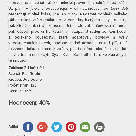
a povrchnost scénáře však umělecké provedení zachránit nedokáže.
Už první – jakkoliv povedenější – díl naznačoval, co
Liščí děti
prezentují v plné kráse; jde jen o trik. Reklamní doplněk velkého
příběhu, kasovního trháku a povedené hry, který má nasytit masu a
pak klidně zmizet do ztracena. Jste-li ale zaklínačův skalní fanda,
pak důvod, proč si ho koupit a nezapátrat raději po komiksech
z polského sousedství, které adaptovaly povídky a vyšly
v devadesátých letech, osobně žádný nevidím. Pokud příští díl
nezvedne laťku o stupínek zpátky, pak tato řada skončí jako jedno
slavné trio, a sice Zdyb, Cyp a Kamil Ronstetter. Totiž ve zkurvených
temnotách.
Zaklínač 2: Liščí děti
Scénář: Paul Tobin
Kresba: Joe Querio
Počet stran: 136
Cena: 329 Kč
Hodnocení: 40%
Sdílet...