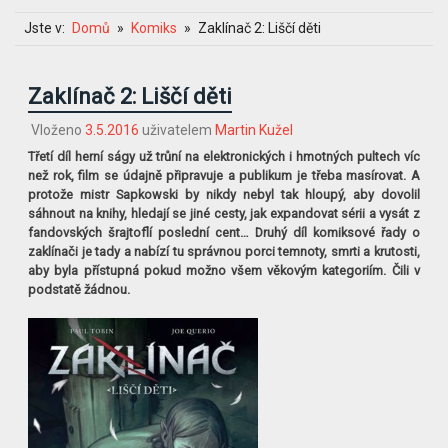
Jste v:
Domů
Komiks
Zaklínač 2: Liščí děti
Zaklínač 2: Liščí děti
Vloženo
3.5.2016
uživatelem
Martin Kužel
Třetí díl herní ságy už trůní na elektronických i hmotných pultech víc
než rok, film se údajně připravuje a publikum je třeba masírovat. A
protože mistr Sapkowski by nikdy nebyl tak hloupý, aby dovolil
sáhnout na knihy, hledají se jiné cesty, jak expandovat sérii a vysát z
fandovských šrajtoflí poslední cent… Druhý díl komiksové řady o
zaklínači je tady a nabízí tu správnou porci temnoty, smrti a krutosti,
aby byla přístupná pokud možno všem věkovým kategoriím. Čili v
podstatě žádnou.