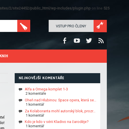
ites/2/site24452/public_html/wp-includes/plugin.php
on line
525
VSTUP PRO ČLENY
KNIH
NEJNOVĚJŠÍ KOMENTÁŘE
Alfa a Omega komplet 1-3
2 komentáře
Oheň nad Hlubinou: Space opera, která se…
1 komentář
Za Kolaboranta mohl autorský blok, prozr…
1 komentář
tví
Kdo je kdo v sérii Kladivo na čaroděje?
lo!
1 komentář
num