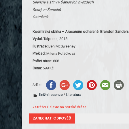
Silencie a stíny v Ďáblových hvozdech
Šestý ze Šerochů
Ostrokrok
Kosmírská sbírka – Aracanum odhalené: Brandon Sander
Vydal:
Talpress, 2018
Ilustrace:
Ben McSweeney
Překlad:
Milena Poláčková
Počet stran:
608
Cena:
599 Kč
Sdílet...
Knižní recenze
/
Literatura
« Strážci Galaxie na horské dráze
ZANECHAT ODPOVĚĎ