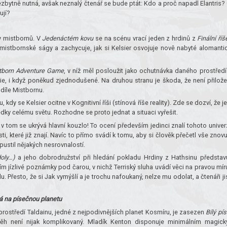
zbytně nutná, avšak neznalý čtenář se bude ptát: Kdo a proč napadl Elantris?
ují?
ty mistbornů. V
Jedenáctém kovu
se na scénu vrací jeden z hrdinů z
Finální říš
 mistbornské ságy a zachycuje, jak si Kelsier osvojuje nově nabyté alomanti
tborn Adventure Game
, v níž měl posloužit jako ochutnávka daného prostředí
ie, i když poněkud zjednodušené. Na druhou stranu je škoda, že není přilože
 díle Mistbornu.
, kdy se Kelsier ocitne v Kognitivní říši (stínová říše reality). Zde se dozví, že j
dky celému světu. Rozhodne se proto jednat a situaci vyřešit.
 v tom se ukrývá hlavní kouzlo! To ocení především jedinci znalí tohoto univer
, které již znají. Navíc to přímo svádí k tomu, aby si člověk přečetl vše znovu
opustil nějakých nesrovnalostí.
doly…)
a jeho dobrodružství při hledání pokladu Hrdiny z Hathsinu představ
ším jízlivé poznámky pod čarou, v nichž Terriský sluha uvádí věci na pravou mír
 Přesto, že si Jak vymýšlí a je trochu nafoukaný, nelze mu odolat, a čtenáři ji
á na písečnou planetu
prostředí Taldainu, jedné z nejpodivnějších planet Kosmíru, je zasezen
Bílý pí
běh není nijak komplikovaný. Mladík Kenton disponuje minimálním magic