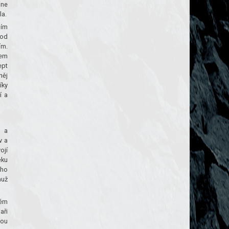
dne
la.
dím
pod
ím.
hem
ept
něj
íky
í a
h a
v a
ojí
ěku
oho
muž
dém
aři
lou