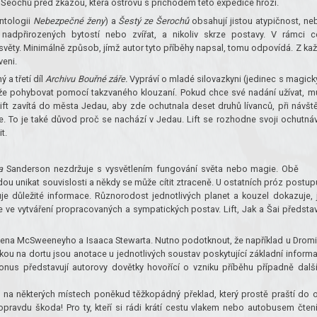
 Šeochů před zkázou, která ostrovu s příchodem této expedice hrozí.
ntologii
Nebezpečné ženy
) a
Šestý ze Šerochů
obsahují jistou atypičnost, ne
nadpřirozených bytostí nebo zvířat, a nikoliv skrze postavy. V rámci c
věty. Minimálně způsob, jímž autor tyto příběhy napsal, tomu odpovídá. Z ka
veni.
a třetí díl
Archivu Bouřné záře.
Vypráví o mladé silovazkyni (jedinec s magic
může pohybovat pomocí takzvaného klouzaní. Pokud chce své nadání užívat, m
Lift zavítá do města Jedau, aby zde ochutnala deset druhů lívanců, při návšt
e. To je také důvod proč se nachází v Jedau. Lift se rozhodne svoji ochutná
t.
a
Sanderson nezdržuje s vysvětlením fungování světa nebo magie. Obě
ou unikat souvislosti a někdy se může cítit ztraceně. U ostatních próz postup
e důležité informace. Různorodost jednotlivých planet a kouzel dokazuje, 
ve vytváření propracovaných a sympatických postav. Lift, Jak a Šai představ
ena McSweeneyho a Isaaca Stewarta. Nutno podotknout, že například u Drom
ou na dortu jsou anotace u jednotlivých soustav poskytující základní inform
 bonus představují autorovy dovětky hovořící o vzniku příběhu případně dalš
a na některých místech poněkud těžkopádný překlad, který prostě praští do o
 opravdu škoda! Pro ty, kteří si rádi krátí cestu vlakem nebo autobusem čten