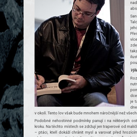
nad
abs
San
Tal
jeh
Pře
víc
zde
tak
ilu
použ
Výl
Roz
nut
pom
dce
je 
dne
v okolí. Tento lov však bude mnohem náročnější než všech
Podobné nehostinné podmínky panují i na některých os
kroku. Na těchto místech se zdržují jen traperové od maličk
– ptáci, kteří dokáží chránit mysl a varovat před hrozí