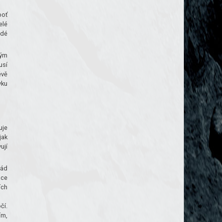
boť
elé
ždé
kým
usí
ěvě
vku
uje
jak
ují
iád
ace
ích
čí.
ím,