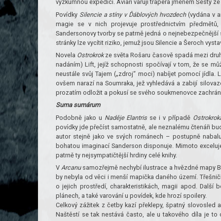
výzkumnou expedici. Aviaři varují trapera jménem Šestý ze
Povídky
Silencie a stíny v Ďáblových hvozdech
(vydána v a
magie se v nich projevuje prostřednictvím předmětů, 
Sandersonovy tvorby se patrně jedná o nejnebezpečnější s
stránky lze vycítit riziko, jemuž jsou Silencie a Šeroch vysta
Novela
Ostrokrok
ze světa Rošaru časově spadá mezi druhý 
nadáním) Lift, jejíž schopnosti spočívají v tom, že se 
neustále svůj Tajem („zdroj“ moci) nabíjet pomocí jídla. 
ovšem narazí na Soumraka, jež vyhledává a zabijí silovaz
prozatím odložit a pokusí se svého soukmenovce zachráni
Suma sumárum
Podobně jako u
Naděje Elantris
se i v případě
Ostrokrok
povídky jde přečíst samostatně, ale neznalému čtenáři bud
autor stejně jako ve svých románech – postupně nabaluj
bohatou imaginací Sanderson disponuje. Mimoto exceluje 
patrně ty nejsympatičtější hrdiny celé knihy.
V
Arcanu
samozřejmě nechybí ilustrace a hvězdné mapy B
by nebyla od věci i menší mapička daného území. Třešničk
o jejich prostředí, charakteristikách, magii apod. Další
plánech, a také varování u povídek, kde hrozí spoilery.
Celkový zážitek z četby kazí překlepy, špatný slovosled 
Naštěstí se tak nestává často, ale u takového díla je to