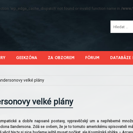
function 'wp_edge_cache_dispatch' not found or invalid function name in
/www/s
HRY
GEEKZÓNA
ZA OBZOREM
FÓRUM
DATABÁZE 
ndersonovy velké plány
rsonovy velké plány
sympatické a dobře napsané postavy, vypravěčský um a nepřeberné množs
dona Sandersona. Zdá se ovšem, že je to tomuto americkému spisovateli má
ké věci! Na ty si sice budeme ještě muset počkat, ale Kosmírská sbírka – Arca