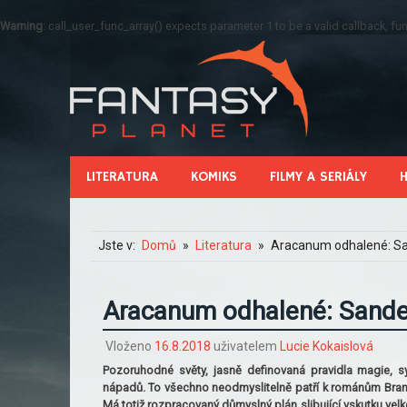
Warning
: call_user_func_array() expects parameter 1 to be a valid callback, 
LITERATURA
KOMIKS
FILMY A SERIÁLY
Jste v:
Domů
Literatura
Aracanum odhalené: Sa
Aracanum odhalené: Sande
Vloženo
16.8.2018
uživatelem
Lucie Kokaislová
Pozoruhodné světy, jasně definovaná pravidla magie, 
nápadů. To všechno neodmyslitelně patří k románům Bran
Má totiž rozpracovaný důmyslný plán slibující vskutku vel