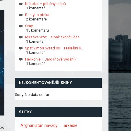
Králokat – příběhy titánů
1 komentář
Bastyho přelud
2 komentáře
Omyl
15 komentářů
Mirzova vize: …a pak skončil čas
1 komentář
Spát v moři hvězd 00 – Fraktální š…
1 komentář
Helikonie – Jaro (nové vydání)
1 komentář
NEJKOMENTOVANĚJŠÍ KNIHY
Sorry. No data so far.
ŠTÍTKY
Afghánistán navždy
arkádie
 po