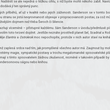
Naštěstí se ale nejedná o těžkou cihlu, s níž byste mohli někoho zabít. Navíc
 dodává jí ten správný punc.
vých příběhů, ať už v kvalitě nebo jejich záživnosti. Sanderson se v tomto b
u stranu se jistá nevyrovnanost objevuje v propracovanosti postav, za což m
 živějším dojmem než třeba Šeroch či Silencie.
důrazňuji víceméně – přístupné každému. Sám Sanderson v úvodu/předmluvě pí
olím toto tvrzení doplnit. Jestliže neznáte prostředí planet Sel, Scadrial a Roš
děje Elantris
a
Ostrokrok
moc nepochopíte, protože v nich autor staví na knih
jimž zaplesá srdce nad tím, jak promyšlené všechno autor má. Zaujmout by mo
 systémy magie, sympatické postavy a trochu megalomanské spisovatelské pl
nemají s tímto spisovatelem žádnou zkušenost, nicméně v takovém případě by
 Sandersonovou ságou nebo knihou.