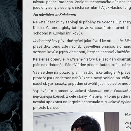
návratu prince Raodena. Znalost jmenovaného díla není ne
jsou ony aony a seony, o nichž se mluví? A jak vlastně fung
Na návštěvu za Kelsierem
Největší část knihy zabírají tři příběhy ze Scadrialu, plane
Kelsier. Chronologicky tato povídka spadá před první díl
schopnosti („ovládání“ kovů).
Jedenáctý kov
původně vyšel jako úvod ke stolní hře
Mis
právě díky tomu zde nechybí vysvětlení principů alomanc
seznam kovů a jejich vlastností, který se nachází v každém
Kelsier se objevuje i v
Utajené historii
. Děj začíná v okamžiku
plán na odstranění Pána Vládce přinese katastrofální násle
Vše se děje na pozadí první mistbornské trilogie. A právě
protože jim Sanderson nabízí zcela nový pohled na události
našel skryté narážky, případně si ověřil, jestli se autor ned
Vyprávění o alomantovi Jakovi
(Allomat Jak a Eltanské 
nejvtipnější kousek z celé sbírky. Přispívají k tomu předev
neváhá upozornit na logické nesrovnalosti v Jakově výkladu.
přiroste k srdci.
Hur
Do 
Pří