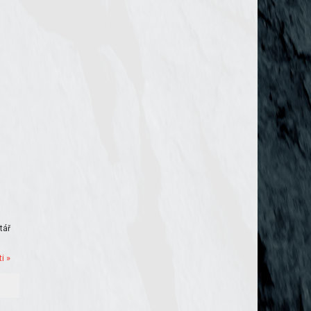
tář
i »