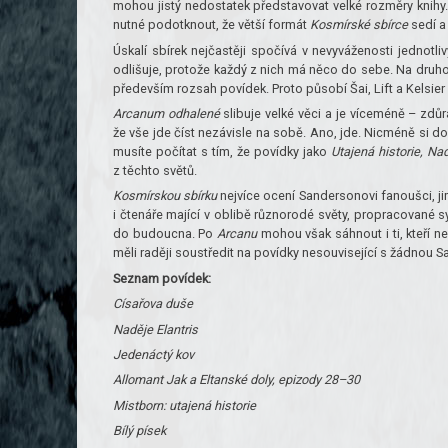
mohou jistý nedostatek představovat velké rozměry knihy. 
nutné podotknout, že větší formát
Kosmírské sbírce
sedí a
Úskalí sbírek nejčastěji spočívá v nevyváženosti jednotli
odlišuje, protože každý z nich má něco do sebe. Na druho
především rozsah povídek. Proto působí Šai, Lift a Kelsier
Arcanum odhalené
slibuje velké věci a je víceméně – z
že vše jde číst nezávisle na sobě. Ano, jde. Nicméně si dov
musíte počítat s tím, že povídky jako
Utajená historie, Na
z těchto světů.
Kosmírskou sbírku
nejvíce ocení Sandersonovi fanoušci, 
i čtenáře mající v oblibě různorodé světy, propracované
do budoucna. Po
Arcanu
mohou však sáhnout i ti, kteří 
měli raději soustředit na povídky nesouvisející s žádnou
Seznam povídek:
Císařova duše
Naděje Elantris
Jedenáctý kov
Allomant Jak a Eltanské doly, epizody 28–30
Mistborn: utajená historie
Bílý písek