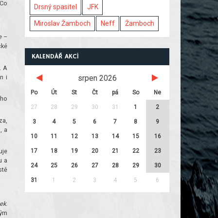
 Co
Drsný spasitel
JFK
Miroslav Žamboch
Neff
Žamboch
e
–
cké
KALENDÁŘ AKCÍ
. A
n i
srpen 2026
Po
Út
St
Čt
pá
So
Ne
eho
27
28
29
30
31
1
2
za,
3
4
5
6
7
8
9
, a
10
11
12
13
14
15
16
17
18
19
20
21
22
23
uje
u a
24
25
26
27
28
29
30
stě
31
1
2
3
4
5
6
sek
.
kým