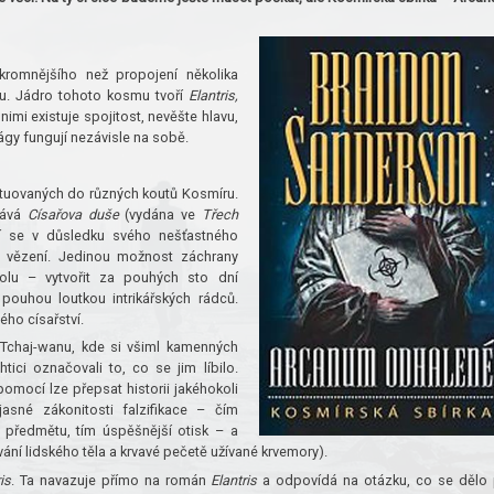
romnějšího než propojení několika
u. Jádro tohoto kosmu tvoří
Elantris,
 nimi existuje spojitost, nevěšte hlavu,
ágy fungují nezávisle na sobě.
ituovaných do různých koutů Kosmíru.
hrává
Císařova duše
(vydána ve
Třech
vší se v důsledku svého nešťastného
 ve vězení. Jedinou možnost záchrany
kolu – vytvořit za pouhých sto dní
 pouhou loutkou intrikářských rádců.
lého císařství.
 Tchaj-wanu, kde si všiml kamenných
tici označovali to, co se jim líbilo.
pomocí lze přepsat historii jakéhokoli
asné zákonitosti falzifikace – čím
o předmětu, tím úspěšnější otisk – a
vání lidského těla a krvavé pečetě užívané krvemory).
is
. Ta navazuje přímo na román
Elantris
a odpovídá na otázku, co se dělo