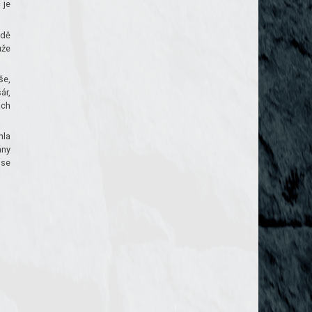
 je
odě
ůže
še,
ár,
ách
hla
ány
 se