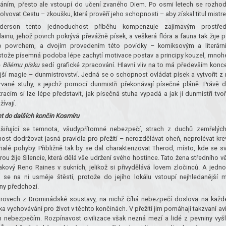
áním, přesto ale vstoupí do učení zvaného Diem. Po osmi letech se rozho
olvovat Cestu – zkoušku, která prověří jeho schopnosti – aby získal titul mistre
derson tento jednoduchost příběhu kompenzuje zajímavým prostře
dainu, jehož povrch pokrývá převážně písek, a veškerá flóra a fauna tak žije 
o povrchem, a dvojím provedením této povídky – komiksovým a literárn
stože písemná podoba lépe zachytí motivace postav a principy kouzel, mno
e
Bílému písku
sedí grafické zpracování. Hlavní vliv na to má především konc
jší magie – dunmistrovství. Jedná se o schopnost ovládat písek a vytvořit z 
zvané stuhy, s jejichž pomocí dunmistři překonávají písečné pláně. Právě d
stracím si lze lépe představit, jak písečná stuha vypadá a jak ji dunmistři tvoř
ívají.
et do dalších končin Kosmíru
šiřující se temnota, všudypřítomné nebezpečí, strach z duchů zemřelýc
nost dodržovat jasná pravidla pro přežití – nerozdělávat oheň, neprolévat kre
alé pohyby. Přibližně tak by se dal charakterizovat Therod, místo, kde se sv
rou žije Silencie, která dělá vše udržení svého hostince. Tato žena středního v
takový Reno Raines v sukních, jelikož si přivydělává lovem zločinců. A jedn
 se na ni usměje štěstí, protože do jejího lokálu vstoupí nejhledanější 
ny předchozí.
trovech z Drominádské soustavy, na nichž číhá nebezpečí doslova na kaž
a vychováváni pro život v těchto končinách. V přežití jim pomáhají takzvaní avi
cím nebezpečím. Rozpínavost civilizace však nezná mezí a lidé z pevniny vyš