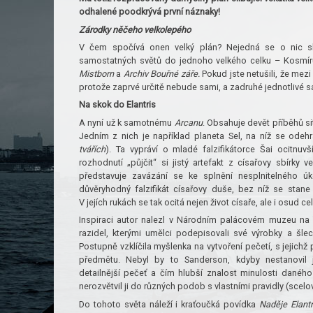
odhalené poodkrývá první náznaky!
Zárodky něčeho velkolepého
V čem spočívá onen velký plán? Nejedná se o nic sk
samostatných světů do jednoho velkého celku – Kosmír
Mistborn
a
Archiv Bouřné záře.
Pokud jste netušili, že mezi
protože zaprvé určitě nebude sami, a zadruhé jednotlivé s
Na skok do Elantris
A nyní už k samotnému
Arcanu
. Obsahuje devět příběhů s
Jedním z nich je například planeta Sel, na níž se ode
tvářích
). Ta vypráví o mladé falzifikátorce Šai ocitnu
rozhodnutí „půjčit“ si jistý artefakt z císařovy sbírky
představuje zavázání se ke splnění nesplnitelného ú
důvěryhodný falzifikát císařovy duše, bez níž se stane
V jejích rukách se tak ocitá nejen život císaře, ale i osud ce
Inspiraci autor nalezl v Národním palácovém muzeu na
razidel, kterými umělci podepisovali své výrobky a šlech
Postupně vzklíčila myšlenka na vytvoření pečetí, s jejichž 
předmětu. Nebyl by to Sanderson, kdyby nestanovil j
detailnější pečeť a čím hlubší znalost minulosti danéh
nerozvětvil ji do různých podob s vlastními pravidly (scelo
Do tohoto světa náleží i kraťoučká povídka
Naděje Elantr