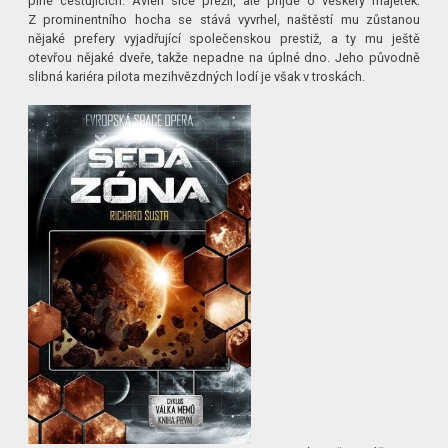
plné cestujících. Avien sice přežil, ale přijde o veškerý majetek.
Z prominentního hocha se stává vyvrhel, naštěstí mu zůstanou
nějaké prefery vyjadřující společenskou prestiž, a ty mu ještě
otevřou nějaké dveře, takže nepadne na úplné dno. Jeho původně
slibná kariéra pilota mezihvězdných lodí je však v troskách.