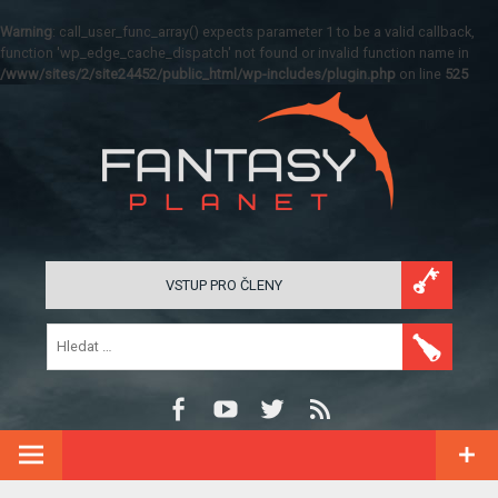
Warning
: call_user_func_array() expects parameter 1 to be a valid callback,
function 'wp_edge_cache_dispatch' not found or invalid function name in
/www/sites/2/site24452/public_html/wp-includes/plugin.php
on line
525
VSTUP PRO ČLENY