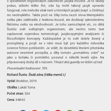
s vysvětlením lingvistických zákonitostí jazyka mozere. Je to skvělý
pokus, ačkoliv těžko říct, zda by mohl takový jazyk opravdu
fungovat, role melodie však není u tónických jazyků (např. u čínštiny)
nic neobvyklého. Takže proč ne. Díky tomu nezní slova Memijského
svitku jako zaklínadla z lexikonu kouzel, ale dodávají vykreslenému
fikčnímu světu na věrohodnosti. Je toho samozřejmě víc, co dělá
Šustův svět svébytným organismem, ale nechci tento text
zaplavovat vojenskou terminologií, jazykozpytnými analýzami či
filozofickými koncepty. Každopádně je to svět dobře živený a
promyšlený, a projít se v něm musí být pro každého milovníka
science fiction potěšením. Je vidět, že desetiletá literární přestávka
autorovi nesmírně prospěla, a díky tomuto „pomalému zrání“ se
jako u koňaku či portského posunul o několik levelů výše. Na
připravovaný druhý díl s názvem
Třináct dnů guerilly
se těším už teď.
Procentuální hodnocení: 70%
Richard Šusta:
Šedá zóna (Válka memů I.)
Vydal:
Brokilon, 2019
Obálka:
Lukáš Tuma
Počet stran:
534
Cena:
348 Kč