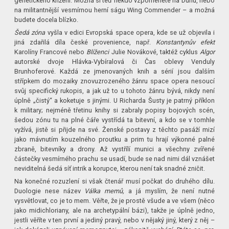
genetického křížení. Možná si teď někdo vzpomenete na Dunu, nebo
na militantnější vesmírnou herní ságu Wing Commender – a možná
budete docela blízko.
Šedá zóna
vyšla v edici Evropská space opera, kde se už objevila i
jiná zdařilá díla české provenience, např.
Konstantynův efekt
Karolíny Francové nebo
Blíženci
Julie Novákové, taktéž cyklus
Algor
autorské dvoje Hlávka-Vybíralová či Čas oblevy Venduly
Brunhoferové. Každá ze jmenovaných knih a sérií jsou dalším
střípkem do mozaiky znovuzrozeného žánru space opera nesoucí
svůj specifický rukopis, a jak už to u tohoto žánru bývá, nikdy není
úplně „čistý“ a koketuje s jinými. U Richarda Šusty je patrný příklon
k military; nejméně třetinu knihy si zabraly popisy bojových scén,
šedou zónu tu na plné čáře vystřídá ta bitevní, a kdo se v tomhle
vyžívá, jistě si přijde na své. Ženské postavy z těchto pasáží mizí
jako mávnutím kouzelného proutku a prim tu hrají výkonné palné
zbraně, bitevníky a drony. Až vystřílí munici a všechny zvířené
částečky vesmírného prachu se usadí, bude se nad nimi dál vznášet
neviditelná šedá síť intrik a korupce, kterou není tak snadné zničit.
Na konečné rozuzlení si však čtenář musí počkat do druhého dílu.
Duologie nese název
Válka memů,
a já myslím, že není nutné
vysvětlovat, co je to mem. Věřte, že je prostě všude a ve všem (něco
jako midichloriany, ale na archetypální bázi), takže je úplně jedno,
jestli věříte v ten první a jediný pravý, nebo v nějaký jiný, který z něj –