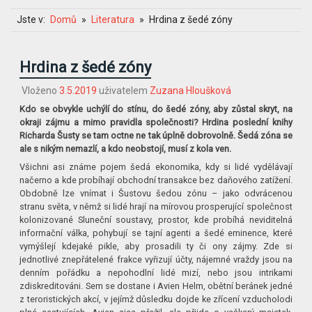
Jste v:
Domů
Literatura
Hrdina z šedé zóny
Hrdina z šedé zóny
Vloženo
3.5.2019
uživatelem
Zuzana Hloušková
Kdo se obvykle uchýlí do stínu, do šedé zóny, aby zůstal skryt, na
okraji zájmu a mimo pravidla společnosti? Hrdina poslední knihy
Richarda Šusty se tam octne ne tak úplně dobrovolně. Šedá zóna se
ale s nikým nemazlí, a kdo neobstojí, musí z kola ven.
Všichni asi známe pojem šedá ekonomika, kdy si lidé vydělávají
načerno a kde probíhají obchodní transakce bez daňového zatížení.
Obdobně lze vnímat i Šustovu šedou zónu – jako odvrácenou
stranu světa, v němž si lidé hrají na mírovou prosperující společnost
kolonizované Sluneční soustavy, prostor, kde probíhá neviditelná
informační válka, pohybují se tajní agenti a šedé eminence, které
vymýšlejí kdejaké pikle, aby prosadili ty či ony zájmy. Zde si
jednotlivé znepřátelené frakce vyřizují účty, nájemné vraždy jsou na
denním pořádku a nepohodlní lidé mizí, nebo jsou intrikami
zdiskreditováni. Sem se dostane i Avien Helm, obětní beránek jedné
z teroristických akcí, v jejímž důsledku dojde ke zřícení vzducholodi