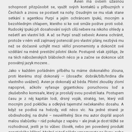
Avien má ovšem úžasnou
schopnost přizpůsobit se, využít svých kontaktů u příbuzných v
Čechách a znovu se postavit na nohy. Osudným se mu však stane
setkání s agentkou Purpí a jejím ochráncem Ipukú, mocným a
bezohledným chlapem, kterého si ke své smůle poštve proti sobě.
Rudooký Ipukú při dosahování svých cílů nebere na nikoho ohledy a
nešetří ani vlastní lidi. A ač se Purpí snaží sebevíc Aviena ochránit,
protože v něm vidí zajímavý potenciál pro vlastní plány, nezbývá mu
než se dočasně uchýlit mezi věřící prvomemisty a dokončit své
vzdělání na méně prestižní pilotní škole. Postupně však zjišťuje, že
na těch náboženských blábolech něco je a začne se dokonce učit
posvátný jazyk mozere…
Jako v každém pořádném příběhu tu máme dokonalého zlouna,
proti kterému stojí dokonalý — (dosaďte: dobrák/blb/hrdina dle
vlastního uvážení). Avien je dokonalý až běda. Pilotní zkoušky zlomí
napoprvé, ačkoliv vyfasuje gigantickou poruchovou loď a
zkušebního komisaře, který je proslulý svou pověstí kata. Postupem
času je z něj kapitán lodi, drsný voják, stratég, ten, který vidí
mocným pod pokličku a odkrývá tajemství nečekaného dosahu. A
když se podívá na hvězdy, vidí něco víc. Na jedné straně je
obdivuhodný, na druhé – neuvěřitelný. Sice mu autor dopřál aspoň
malou slabůstku – rád pokuřuje z vapéru – ale jinak je dost těžké se
rozhodnout, jestli je to vůbec člověk, nebo jen povedený produkt