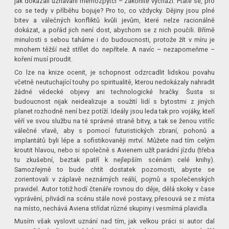
jak dokázali uznávaní memozpytci – zákonitě vychází. Ptáte se, pro
co se tedy v příběhu bojuje? Pro to, co vždycky. Dějiny jsou plné
bitev a válečných konfliktů kvůli jevům, které nelze racionálně
dokázat, a pořád jich není dost, abychom se z nich poučili. Břímě
minulosti s sebou taháme i do budoucnosti, protože žít v míru je
mnohem těžší než střílet do nepřítele. A navíc – nezapomeňme –
koření musí proudit.
Co lze na knize ocenit, je schopnost odzrcadlit lidskou povahu
včetně neutuchající touhy po spiritualitě, kterou nedokázaly nahradit
žádné vědecké objevy ani technologické hračky. Šusta si
budoucnost nijak neidealizuje a soužití lidí s bytostmi z jiných
planet rozhodně není bez potíží. Ideály jsou leda tak pro vojáky, kteří
věří ve svou službu na té správné straně bitvy, a tak se ženou vstříc
válečné vřavě, aby s pomocí futuristických zbraní, pohonů a
implantátů byli lépe a sofistikovaněji mrtví. Můžete nad tím celým
kroutit hlavou, nebo si společně s Avienem užít parádní jízdu (třeba
tu zkušební, beztak patří k nejlepším scénám celé knihy).
Samozřejmě to bude chtít dostatek pozornosti, abyste se
zorientovali v záplavě neznámých reálií, pojmů a společenských
pravidel. Autor totiž hodí čtenáře rovnou do děje, dělá skoky v čase
vyprávění, přivádí na scénu stále nové postavy, přesouvá se z místa
na místo, nechává Aviena střídat různé skupiny i vesmírná plavidla.
Musím však vyslovit uznání nad tím, jak velkou práci si autor dal