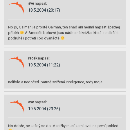
ave
napsal:
18.5.2004 (20:17)
No jo, Gaiman je prostě Gaiman, ten snad ani neumí napsat špatnej
příběh
A Američtí bohové jsou nádherná knížka, která se dá číst
podruhé i potřetí i po dvanácté
racek
napsal:
19.5.2004 (11:22)
nelíbilo a nedočetl. patrně snížená inteligence, tedy moje…
ave
napsal:
19.5.2004 (23:26)
No dobře, ne každý se do té knížky musí zamilovat na první pohled