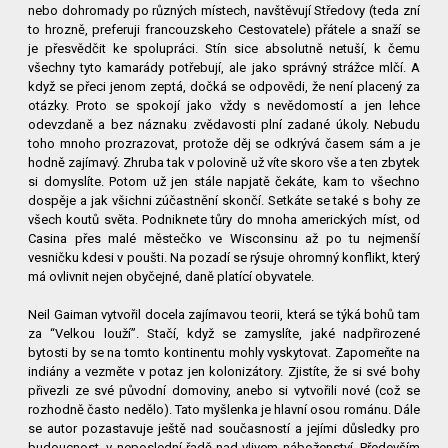
nebo dohromady po různých místech, navštěvují Středovy (teda zní
to hrozně, preferuji francouzskeho Cestovatele) přátele a snaží se
je přesvědčit ke spolupráci. Stín sice absolutně netuší, k čemu
všechny tyto kamarády potřebují, ale jako správný strážce mlčí. A
když se přeci jenom zeptá, dočká se odpovědi, že není placený za
otázky. Proto se spokojí jako vždy s nevědomostí a jen lehce
odevzdaně a bez náznaku zvědavosti plní zadané úkoly. Nebudu
toho mnoho prozrazovat, protože děj se odkrývá časem sám a je
hodně zajímavý. Zhruba tak v polovině už víte skoro vše a ten zbytek
si domyslíte. Potom už jen stále napjatě čekáte, kam to všechno
dospěje a jak všichni zúčastnění skončí. Setkáte se také s bohy
ze
všech koutů světa. Podniknete tůry do mnoha amerických míst, od
Casina přes malé městečko ve Wisconsinu až po tu nejmenší
vesničku kdesi v poušti. Na pozadí se rýsuje ohromný konflikt, který
má ovlivnit nejen obyčejné, daně platící obyvatele.
Neil Gaiman vytvořil docela zajímavou teorii, která se týká bohů tam
za “Velkou louží”.
Stačí, když se zamyslíte, jaké nadpřirozené
bytosti by se na tomto kontinentu mohly vyskytovat. Zapomeňte na
indiány a vezměte v potaz jen kolonizátory. Zjistíte, že si své bohy
přivezli ze své původní domoviny, anebo si vytvořili nové (což se
rozhodně často nedělo). Tato myšlenka je hlavní osou románu. Dále
se autor pozastavuje ještě nad současností a jejími důsledky pro
budoucnost, v neposlední řadě nad vlivem náboženství. Především