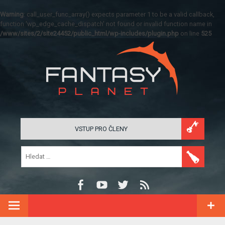
Warning
: call_user_func_array() expects parameter 1 to be a valid callback,
function 'wp_edge_cache_dispatch' not found or invalid function name in
/www/sites/2/site24452/public_html/wp-includes/plugin.php
on line
525
VSTUP PRO ČLENY