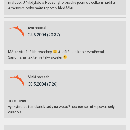
máloco. U Nikdykde a Hvězdnýho prachu jsem se celkem nudil a
Amerycké bohy mám teprve v hledáčku.
ave
napsal:
24.5.2004 (20:37)
Mě se strašně líbí všechny
A ještě tu nikdo nezmiňoval
Sandmana, tak ten je taky skvělej
Vinki
napsal:
30.5.2004 (7:26)
TO O. Jires
vyskytne se ten clanek tady na webu? nechce se mi kupovat cely
casopis…