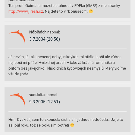
Ten profil Gaimana muzete stahnout v PDFku (6MB!) z me stranky
http://www.jiresh.cz
. Najdete to v “bonusech”.
Nóblhóch
napsal:
3.7.2004 (20:56)
Já nevím, já tak unesenej nebyl, nikdykde mi přišlo lepší ale vůbec
nejlepší mi přišel Hvězdnej prach – taková krásná romantika a
přitom bez jakejchkoli klišoidních kýčovitejch nesmyslů, který vidíme
všude jinde.
vandalka
napsal:
9.3.2005 (12:51)
Hm.. Dvakrát jsem to zkoušela číst a ani jednou nedočetla.. Už je to
asi půl roku, tož se pokusím potřetí