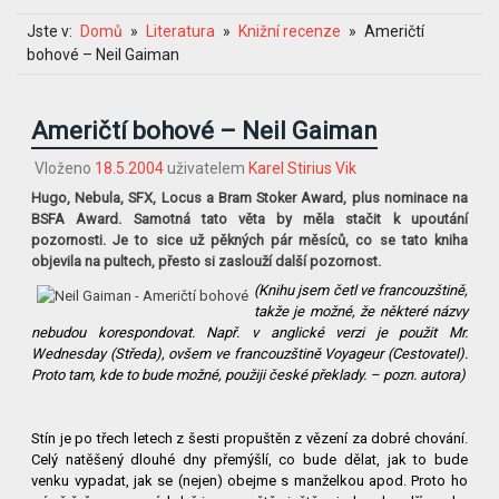
Jste v:
Domů
Literatura
Knižní recenze
Američtí
bohové – Neil Gaiman
Američtí bohové – Neil Gaiman
Vloženo
18.5.2004
uživatelem
Karel Stirius Vik
Hugo, Nebula, SFX, Locus a Bram Stoker Award, plus nominace na
BSFA Award. Samotná tato věta by měla stačit k upoutání
pozornosti. Je to sice už pěkných pár měsíců, co se tato kniha
objevila na pultech, přesto si zaslouží další pozornost.
(Knihu jsem četl ve francouzštině,
takže je možné, že některé názvy
nebudou korespondovat. Např. v anglické verzi je použit Mr.
Wednesday (Středa), ovšem ve francouzštině Voyageur (Cestovatel).
Proto tam, kde to bude možné, použiji české překlady. – pozn. autora)
Stín je po třech letech z šesti propuštěn z vězení za dobré chování.
Celý natěšený dlouhé dny přemýšlí, co bude dělat, jak to bude
venku vypadat, jak se (nejen) obejme s manželkou apod. Proto ho