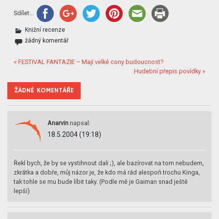
Sdílet...
Knižní recenze
žádný komentář
« FESTIVAL FANTAZIE – Mají velké cony budoucnost?
Hudební přepis povídky »
ŽÁDNÉ KOMENTÁŘE
Anarvin
napsal:
18.5.2004 (19:18)
Řekl bych, že by se vystihnout dali ;), ale bazírovat na tom nebudem,
zkrátka a dobře, můj názor je, že kdo má rád alespoň trochu Kinga,
tak tohle se mu bude líbit taky. (Podle mě je Gaiman snad ještě
lepší)