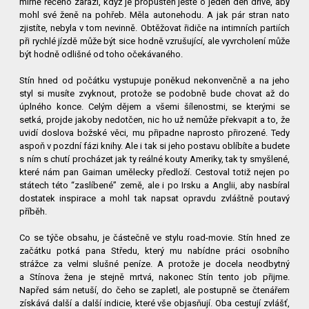
mírně řečeno zarazí, když je propuštěn ještě o jeden den dříve, aby
mohl své ženě na pohřeb. Měla autonehodu. A jak pár stran nato
zjistíte, nebyla v tom nevinně. Obtěžovat řidiče na intimních partiích
při rychlé jízdě může být sice hodně vzrušující, ale vyvrcholení může
být hodně odlišné od toho očekávaného.
Stín hned od počátku vystupuje poněkud nekonvenčně a na jeho
styl si musíte zvyknout, protože se podobně bude chovat až do
úplného konce. Celým dějem a všemi šílenostmi, se kterými se
setká, projde jakoby nedotčen, nic ho už nemůže překvapit a to, že
uvidí doslova božské věci, mu připadne naprosto přirozené. Tedy
aspoň v pozdní fázi knihy. Ale i tak si jeho postavu oblíbíte a budete
s ním s chutí procházet jak ty reálné kouty Ameriky, tak ty smyšlené,
které nám pan Gaiman umělecky předloží. Cestoval totiž nejen po
státech této “zaslíbené” země, ale i po Irsku a Anglii, aby nasbíral
dostatek inspirace a mohl tak napsat opravdu zvláštně poutavý
příběh.
Co se týče obsahu, je částečně ve stylu road-movie. Stín hned ze
začátku potká pana Středu, který mu nabídne práci osobního
strážce za velmi slušné peníze. A protože je docela neodbytný
a Stínova žena je stejně mrtvá, nakonec Stín tento job přijme.
Napřed sám netuší, do čeho se zapletl, ale postupně se čtenářem
získává další a další indicie, které vše objasňují. Oba cestují zvlášť,