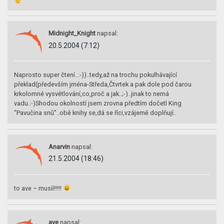
Midnight_Knight
napsal:
20.5.2004 (7:12)
Naprosto super čtení..:-))..tedy,až na trochu pokulhávající
překlad(především jména-Středa,Čtvrtek a pak dole pod čarou
krkolomné vysvětlování,co,proč a jak..;-)..jinak to nemá
vadu.:-)Shodou okolností jsem zrovna předtím dočetl King
“Pavučina snů”..obě knihy se,dá se říci,vzájemě doplňují..
Anarvin
napsal:
21.5.2004 (18:46)
to ave – musíí!!!!!
ave
napsal: