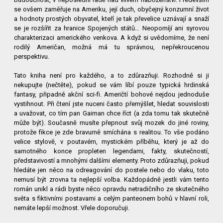
se ovšem zaměřuje na Ameriku, její duch, obyčejný konzumní život
a hodnoty prostých obyvatel, kteří je tak převelice uznávají a snaží
se je rozšířit za hranice Spojených států… Neopomíjí ani syrovou
charakterizaci amerického venkova. A když si uvědomíme, že není
rodilý Američan, možná má tu správnou, nepřekroucenou
perspektivu.
Tato kniha není pro každého, a to zdůrazňuji. Rozhodně si ji
nekupujte (nečtěte), pokud se vám líbí pouze typická hrdinská
fantasy, připadně akční sci-fi. Američtí bohové nejdou jednoduše
vystihnout. Při čtení jste nuceni často přemýšlet, hledat souvislosti
a uvažovat, co tím pan Gaiman chce říct (a zda tomu tak skutečně
může být). Současně musíte přepnout svůj mozek do jiné roviny,
protože fikce je zde bravurně smíchána s realitou. To vše podáno
velice stylově, v poutavém, mystickém příběhu, který je až do
samotného konce propleten legendami, fakty, skutečností,
představivostí a mnohými dalšími elementy. Proto zdůrazňuji, pokud
hledáte jen něco na odreagování do postele nebo do vlaku, toto
nemusí být zrovna ta nejlepší volba. Každopádně jestli vám tento
román unikl a rádi byste něco opravdu netradičního ze skutečného
světa s fiktivními postavami a celým panteonem bohů v hlavní roli,
nemáte lepší možnost. Vřele doporučuji.