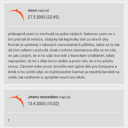
sicco
napsal:
27.3.2005 (22:45)
překvapivě jsem to nesfoukl na jeden nádech. Nakonec jsem se s
tim pral tak tři měsíce, vždycky tak kapitolku dvě za dva tři dny.
Román je spletený z takových samostatných příběhu, takže se to tak
dá číst celkem v pohodě.Jinak u tohoto Gaimanova díla se mi zdá,
víc jak u jiných, že si ho užijí více lidé z klasickým vzděláním, takže
nepopírám, že mi z děje lecco uteklo a proto vím, že si ho přečtu
znovu. Zároveň mám pocit, že tohle není úplně dílo pro Evropana a
Amík si ho určitě užije víc.Každopádně Gaiman je největší kecálek na
světě, tak nádherně si vymýšlet neumí asi nikdo.
Jmeno neuvedeno
napsal:
13.4.2005 (15:02)
f