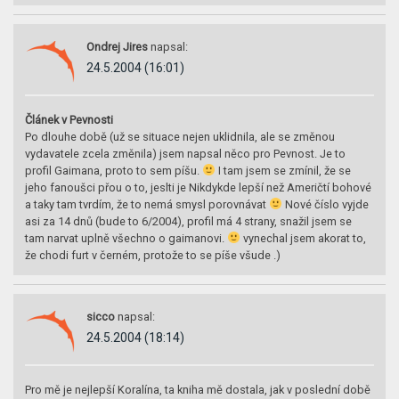
Ondrej Jires
napsal:
24.5.2004 (16:01)
Článek v Pevnosti
Po dlouhe době (už se situace nejen uklidnila, ale se změnou
vydavatele zcela změnila) jsem napsal něco pro Pevnost. Je to
profil Gaimana, proto to sem píšu.
I tam jsem se zmínil, že se
jeho fanoušci přou o to, jeslti je Nikdykde lepší než Američtí bohové
a taky tam tvrdím, že to nemá smysl porovnávat
Nové číslo vyjde
asi za 14 dnů (bude to 6/2004), profil má 4 strany, snažil jsem se
tam narvat uplně všechno o gaimanovi.
vynechal jsem akorat to,
že chodi furt v černém, protože to se píše všude .)
sicco
napsal:
24.5.2004 (18:14)
Pro mě je nejlepší Koralína, ta kniha mě dostala, jak v poslední době