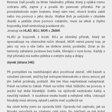
Rimmer Dall posílá za Wren falešného přítele, který ji vyláká mimo
ochranu elfů, zajme ji a posílá do pevnosti přízraků. Par je
pronásledován svým bratrem, který sám neví, chce-li bratra zabít
nebo mu pomoci v jeho úkolu. Walker Boh je uvězněn v citadele
druidů a jestliže chce pomoci ostatním, musí se utkat s čtyřmi
bojovníky, kteří simbolizují pradávné zlo.
Jmenují se
HLAD
,
BOJ
,
MOR
a
ZMAR
.
HLAD je bojovník z kostí, BOJ je obrněný přízrak, který se
specializuje na všemožné ruční zbraně, MOR nemá pevný tvar, je
jako roj vos a vše čeho se dotkne zmírá, poslední, Zmar je do
temnoty zahalená postava bez tváře, třímající v ruce kosu. Každý z
čtyř přízraků má svého ještěra s ostrými zuby a drápy.
úryvek (strana 346)
Při pomyšlení na nadcházející akci pociťoval závrať, cítil bázeň a
vzrušení zároveň, aniž by byl schopen kteroukoliv z obou emocí, jež
jím čeřivě prolínaly, potlačit. Ale ten hlas nepřestával našeptávat.
Právě na tohle tu čekáš. Právě na tohle. Hluk blížícího se povozu s
jezdci byl stále hlasitější. Světlo na východě neztrácelo kalný a
neurčitý nádech. V soutěsce visela hustě a nehybně mlha. Ustoupil
hlouběji mezi stromy, vytasil Leahův meč a přikrčil se.
Na závěr knihy jsem se opravdu těšil. Opravdu mě zajímalo, jak se
Brooks vypořádá se závěrem celé ságy. Po přečtení ve mě kolují