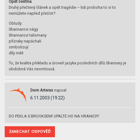
Opět čeština
Druhý přečtený článek a opět tragédie – lidi proboha to si to
nemůžete napřed přečíst?
Obludy:
Shannarovi ságy
Shannarovi talismany
přízraky napáchali
simbolizují
díly měli
To, že kvalita překladu a úroveň jazyka posledních dílů Shannary je
obdobná Vás neomlouvá.
Devn Arteras
napsal:
6.11.2003 (19:22)
DO PEKLA S BROOKSEM! UPALTE HO NA HRANICI!!!
ZANECHAT ODPOVĚĎ