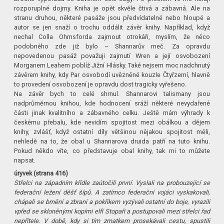
rozporuplné dojmy. Kniha je opět skvěle čtivá a zábavná. Ale na
stranu druhou, některé pasáže jsou předvídatelné nebo hloupé a
autor se jen snaží o trochu oddálit závěr knihy. Například, když
nechal Colla Ohmsforda zajmout otrokáři, myslím, že něco
podobného zde již bylo – Shannarův meč. Za opravdu
nepovedenou pasáž považuji zajmutí Wren a její osvobození
Morganem Leahem poblíž Jižní Hlásky. Také nejsem moc nadchnutý
závěrem knihy, kdy Par osvobodí uvězněné kouzle Čtyřzemí, hlavně
to provedení osvobození je opravdu dost tragicky vyřešeno.
Na závěr bych to celé shrnul. Shannarovi talismany jsou
nadprůměrnou knihou, kde hodnocení sráží některé nevydařené
části jinak kvalitního a zábavného celku. Ještě mám výhrady k
českému přebalu, kde nevidím spojitost mezi obálkou a dějem
knihy, zvlášť, když ostatní díly většinou nějakou spojitost měli,
nehledě na to, že obal u Shannarova druida patří na tuto knihu.
Pokud někdo víte, co představuje obal knihy, tak mi to můžete
napsat.
úryvek (strana 416)
Střelci na západním křídle zaútočili první. Vyslali na probouzející se
federační ležení děšť šípů. A zatímco federační vojáci vyskakovali,
chápali se brnění a zbraní a pokřikem vyzývali ostatní do boje, vyrazili
vpřed se skloněnými kopími elfí Stopaři a postupovali mezi střelci řad
nepřítele. V době, kdy si tím zmatkem prosekávali cestu, spustili