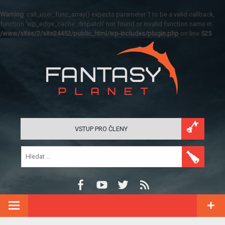
Warning
: call_user_func_array() expects parameter 1 to be a valid callback,
function 'wp_edge_cache_dispatch' not found or invalid function name in
/www/sites/2/site24452/public_html/wp-includes/plugin.php
on line
525
VSTUP PRO ČLENY