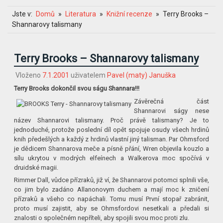
Jste v:
Domů
Literatura
Knižní recenze
Terry Brooks –
Shannarovy talismany
Terry Brooks – Shannarovy talismany
Vloženo
7.1.2001
uživatelem
Pavel (maty) Januška
Terry Brooks dokončil svou ságu Shannara!!!
Závěrečná část
Shannarovi ságy nese
název Shannarovi talismany. Proč právě talismany? Je to
jednoduché, protože poslední díl opět spojuje osudy všech hrdinů
knih předešlých a každý z hrdinů vlastní jiný talisman. Par Ohmsford
je dědicem Shannarova meče a písně přání, Wren objevila kouzlo a
sílu ukrytou v modrých elfeínech a Walkerova moc spočívá v
druidské magii.
Rimmer Dall, vůdce přízraků, již ví, že Shannarovi potomci splnili vše,
co jim bylo zadáno Allanonovym duchem a mají moc k zničení
přízraků a všeho co napáchali. Tomu musí První stopař zabránit,
proto musí zajistit, aby se Ohmsfordovi nesetkali a předali si
znalosti o společném nepříteli, aby spojili svou moc proti zlu.