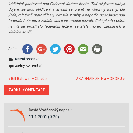
lučištníci postavení nad Federací druhou frontu. Teď už jižané nabyli
dojem, že jsou obklíčeni a snažili se bránit na všechny strany. Elfí
jízda, relativně malé těleso, vyrazila z mlhy a napadla nesešikovanou
federační obranu a zatlačovala ji ve zmatku nazpět. Celá plocha plání,
na níž se prostíralo federační ležení, se stala mořem zápolících a
vlnících se těl.
Sdílet...
Knižní recenze
žádný komentář
« Bill Baldwin – Obležení
AKADEMIE SF, F a HORORU »
ŽÁDNÉ KOMENTÁŘE
David Vodňanský
napsal:
11.1.2001 (9:20)