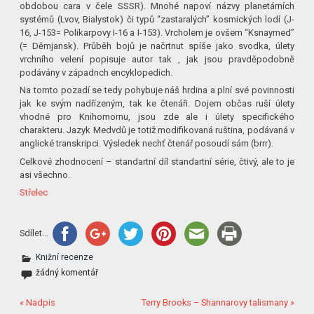
obdobou cara v čele SSSR). Mnohé napoví názvy planetárních
systémů (Lvov, Bialystok) či typů “zastaralých” kosmických lodí (J-
16, J-153= Polikarpovy I-16 a I-153). Vrcholem je ovšem “Ksnaymed”
(= Děmjansk). Průběh bojů je načrtnut spíše jako svodka, úlety
vrchního velení popisuje autor tak , jak jsou pravděpodobně
podávány v západnch encyklopedich.
Na tomto pozadí se tedy pohybuje náš hrdina a plní své povinnosti
jak ke svým nadřízeným, tak ke čtenáři. Dojem občas ruší úlety
vhodné pro Knihomornu, jsou zde ale i úlety specifického
charakteru. Jazyk Medvdů je totiž modifikovaná ruština, podávaná v
anglické transkripci. Výsledek nechť čtenář posoudí sám (brrr).
Celkové zhodnocení – standartní díl standartní série, čtivý, ale to je
asi všechno.
Střelec
Sdílet...
Knižní recenze
žádný komentář
« Nadpis
Terry Brooks – Shannarovy talismany »