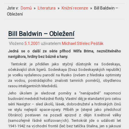
Jste v:
Domů
Literatura
Knižní recenze
Bill Baldwin –
Obležení
Bill Baldwin – Obležení
Vloženo
5.1.2001
uživatelem
Michael Střelec Pešťák
Jedná se o další ze série příhod Wilfa Brima, nezničitelného
navigátora, hrdiny bez bázně a hany.
Tentokrát je přidělen jako styčný důstojník na Sodeskayu,
očekávající útok ligerů. Sodeskaya (Svaz Sodeskayských republik)
je vcelku vydařenou parodií na Rusko (ovšem z hlediska optimisty
za vodou, postrádajícího znalosti tamních poměrů), obydlenou
rasou inteligentních Medvědů.
Jeho úkolem je sledovat poměry a “nenápadně” napomoci
budování medvědí hvězdné flotily. Vlastní děj je standartní pro celou
sérii Navigtor – sled úkolů, lásek, dobrodružství a hrdinských činů
ve stylu nejlepší space-opery. Příběh je (stejně jako předchozí
Obránci) postaven na pozadí epizod z dějin II.světové války
(samozřejmě řádně scifizovan
ý
ch). Tentokrát jde o události let
1941-1942 na v
ý
chodní frontě (leč bez tatíčka Stalina, jen s jakousi