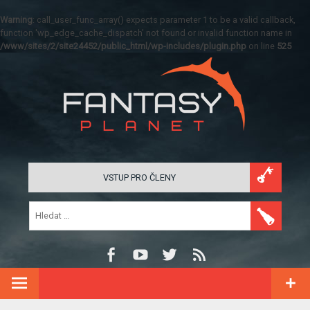
Warning
: call_user_func_array() expects parameter 1 to be a valid callback,
function 'wp_edge_cache_dispatch' not found or invalid function name in
/www/sites/2/site24452/public_html/wp-includes/plugin.php
on line
525
VSTUP PRO ČLENY