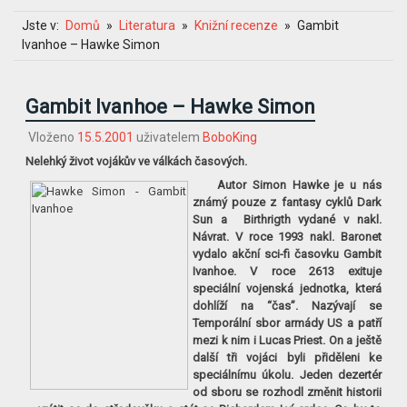
Jste v:
Domů
Literatura
Knižní recenze
Gambit
Ivanhoe – Hawke Simon
Gambit Ivanhoe – Hawke Simon
Vloženo
15.5.2001
uživatelem
BoboKing
Nelehký život vojákův ve válkách časových.
Autor Simon Hawke je u nás
známý pouze z fantasy cyklů Dark
Sun a
Birthrigth vydané v nakl.
Návrat. V roce 1993 nakl. Baronet
vydalo akční sci-fi časovku Gambit
Ivanhoe. V roce 2613 exituje
speciální vojenská jednotka, která
dohlíží na “čas”. Nazývají se
Temporální sbor armády US a patří
mezi k nim i Lucas Priest. On a ještě
další tři vojáci byli přiděleni ke
speciálnímu úkolu. Jeden dezertér
od sboru se rozhodl změnit historii