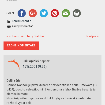
Sdílet...
Knižní recenze
žádný komentář
« Kobercové – Terry Pratchett
Nadpis »
ŽÁDNÉ KOMENTÁŘE
Jiří Popiolek
napsal:
17.5.2001 (9:56)
Delší série
Gambit Ivanhoe je první kniha víc než desetidílné série Timewars (12
dílů?), dost to celé připomíná Andersona a jeho Strážce času, je tu
ale více humoru.
Nicméně, vůbec bych se nezlobil, kdyby se to nějaký nakladatel
rozhodl vydat celé.