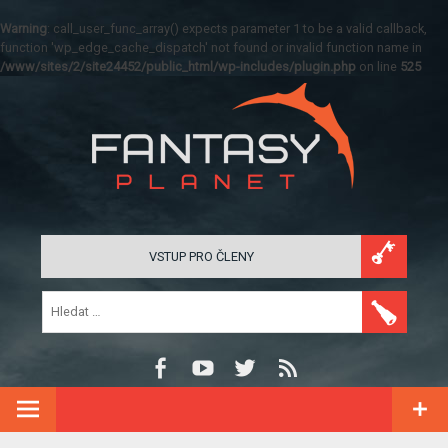
Warning
: call_user_func_array() expects parameter 1 to be a valid callback,
function 'wp_edge_cache_dispatch' not found or invalid function name in
/www/sites/2/site24452/public_html/wp-includes/plugin.php
on line
525
VSTUP PRO ČLENY