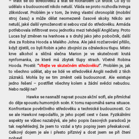
– vrátit se do středověku a stát se Richardem Lví srdce. Co by to
udělalo s budoucností nikdo netuší. Vláda se proto rozhodla Irvinga
zlikvidovat. Problém je v tom, že Irving vlastní chronoplát (mobilní
stroj času) a může dělat neomezeně časové skoky. Nikdo ani
netuší, jaké další vymoženosti si sebou vzal do středověku. Armáda
potřebovala infiltrovat svou jednotku mezi tehdejší Angličany. Proto
Lucas byl změnen na Ivanhoea a s druhý jako jeho pobočník, další
dva za Robina Hooda a Malého Johna. Ale jaké rozčarování přišlo,
když zjistili, co byli Robin a jeho zbojníci za ožraleckou tlupu. Místo
krve alkohol a sličná slečna Marion je ve skutečnosti krutá
nynfomanka, ze které má zbytek tlupy strach. Včetně Robina
Hooda. Prostě: “
Vítejte ve skutečném středověku
!”. Problém je, jak
to všechno udělat, aby se lidé ve středověké Anglii nedivili z těch
zázraků. Mohla by se tim změnit celá budoucnost. Ale existuje
jedno řešení – postřílet všechny kolem a žádní svědci nebudou.
Nebo raději ne?
Hawke se nasnažil napsat pouze akční scifi, ale přimíchal
do děje spoustu humorných scén. K tomu napomáhá sama situace.
Konfrontace pověrčivého středověku a technické budoucnosti. Co
se ale Hawkovi nepodařilo, je jeho pojetí cest v čase. Fyzikálními
aspekty se vůbec nazabývá, ale jeho popis časových paradoxů je
tak nepřehledný, že jsem to vzdal a tyto popisy jsem přeskakoval.
Celkový dojem je ale i přesto příznivý a dost jsem se při čtení
pobavil.