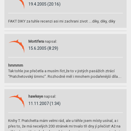
19.4.2005 (20:16)
FAKT DIKY za tuhle recenzi asi mi zachrani zivot ….diky, diky, diky
Mortifera
napsal:
15.6.2005 (8:29)
hmmmm
Tak tohle jse přečetla a musím říct,že to v jistých pasážích ztrácí
“Pratchetovský šmrnc”. Rozhodně měl i mnohem podařenější díla….
hawkeye
napsal:
11.11.2007 (1:34)
Knihy T. Pratchetta mám velmi rád, ale u téhle jsem místy usínal, a i
přes to, že má necelých 200 stránek mi trvalo tři dny jí přečíst! Až na