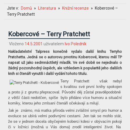
Jste v:
Domů
Literatura
Knižní recenze
Kobercové –
Terry Pratchett
Kobercové – Terry Pratchett
Vloženo
14.5.2001
uživatelem
Ivo Poledník
Nakladatelství Talpress konečně vydalo další knihu Terryho
Pratchetta. Jedná se o autorovu prvotinu Kobercové, kterou měl TP
napsat už jako sedmnáctiletý mladík. Ve své době se nejednalo o
žádný pozoruhodný úspěch, ale vzhledem k popularitě jeho dalších
knih si čtenáři vynutili i další vydání tohoto titulu.
Terry Pratchett
však nebyl
s kvalitou své první knihy spokojen
a proto ji z gruntu přepracoval. Původní děj zůstal pravděpodobně
z větší části nedotčen, spíše
bylo přidáno více humoru a situační
komiky, kterou jeho zmlsaní čtenáři očekávají a milují.
Jak je
známo, má matka příroda velmi zvláštní smysl pro humor a
evoluce se ubírá velmi podivnými cestami. Jen tak se mohlo stát,
že se v jednom docela obyčejném koberci kdesi v obývacím pokoji
či v ložnici (možná u Vás doma) zrodil inteligentní život. Na