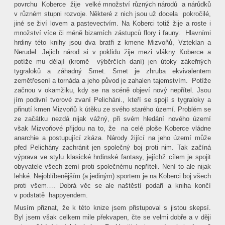
povrchu
Koberce
žije
velké množství různých národů
a nárůdků
v různém stupni rozvoje. Některé z nich jsou už docela
pokročilé,
jiné se živí lovem a pastevectvím. Na Koberci totiž žije a roste i
množství více či méně bizarních zástupců flory i fauny.
Hlavními
hrdiny této knihy jsou dva bratři z kmene Mizvoňů, Vzteklan a
Nerudel. Jejich národ si v poklidu žije mezi vlákny Koberce a
potíže mu dělají (kromě
výběrčích daní) jen útoky zákeřných
tygraloků a záhadný Smet. Smet je zhruba ekvivalentem
zemětřesení a tornáda a jeho původ je zahalen tajemstvím.
Potíže
začnou v okamžiku, kdy se na scéně objeví nový nepřítel. Jsou
jím podivní tvorové zvaní Pelicháni., kteří se spojí s tygraloky a
přinutí kmen Mizvoňů k útěku ze svého starého území. Problém se
ze začátku nezdá nijak vážný, při svém hledání nového území
však Mizvoňové přijdou na to, že
na celé ploše Koberce vládne
anarchie a postupující zkáza. Národy žijící na jeho území může
před Pelichány zachránit jen společný boj proti nim. Tak začíná
výprava ve stylu klasické hrdinské fantasy, jejíchž cílem je spojit
obyvatele všech zemí proti společnému nepříteli. Není to ale nijak
lehké. Nejoblíbenějším (a jediným) sportem je na Koberci boj všech
proti všem…. Dobrá věc se ale naštěstí podaří a kniha končí
v podstatě
happyendem.
Musím přiznat, že k této knize jsem přistupoval s jistou skepsí.
Byl jsem však celkem mile překvapen, čte se velmi dobře a v ději