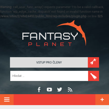
Warning
: call_user_func_array() expects parameter 1 to be a valid callback,
function 'wp_edge_cache_dispatch' not found or invalid function name in
/www/sites/2/site24452/public_html/wp-includes/plugin.php
on line
525
VSTUP PRO ČLENY