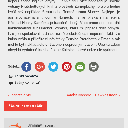
nejsou žádné logické chyby . Tenhle titul sice nedosahuje úrovně
většiny Pratchettových knih z prostředí Zeměplochy, je ale o hodně
lepší než například Strata nebo Temná strana Slunce. Nejlépe
je
asi srovnatelná s trilogií o Nomech, jíž je blízká i námětem.
Překlad Honzy Kantůrka je tradičně dobrý. Více práce si mohlo dát
nakladatelství s následnou korekcí, která mi připadá dost odbytá.
Lze jen spekulovat, zda se na této skutečnosti nepromítl fakt, že
kniha vyšla u příležitosti návštěvy Terryho Pratchetta v Praze a tak
mohlo být nakladatelství tlačeno neúprosným časem. Obálku zdobí
obvyklá vydařená kresba Joshe Kirbyho , které nelze nic vytknout.
Sdílet...
Knižní recenze
žádný komentář
« Planeta opic
Gambit Ivanhoe – Hawke Simon »
ŽÁDNÉ KOMENTÁŘE
Jimmmy
napsal: