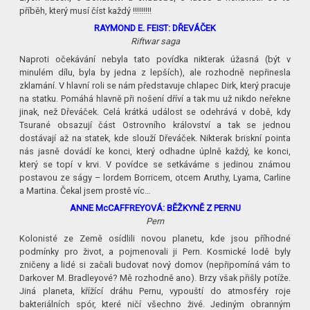
příběh, který musí číst každý !!!!!!!!!
RAYMOND E. FEIST: DŘEVÁČEK
Riftwar saga
Naproti očekávání nebyla tato povídka nikterak úžasná (být v
minulém dílu, byla by jedna z lepších), ale rozhodně nepřinesla
zklamání. V hlavní roli se nám představuje chlapec Dirk, který pracuje
na statku. Pomáhá hlavně při nošení dříví a tak mu už nikdo neřekne
jinak, než Dřeváček. Celá krátká událost se odehrává v době, kdy
Tsurané obsazují část Ostrovního království a tak se jednou
dostávají až na statek, kde slouží Dřeváček. Nikterak briskní pointa
nás jasně dovádí ke konci, který odhadne úplně každý, ke konci,
který se topí v krvi. V povídce se setkáváme s jedinou známou
postavou ze ságy – lordem Borricem, otcem Aruthy, Lyama, Carline
a Martina. Čekal jsem prostě víc…
ANNE McCAFFREYOVÁ: BĚŽKYNĚ Z PERNU
Pern
Kolonisté ze Země osídlili novou planetu, kde jsou příhodné
podmínky pro život, a pojmenovali ji Pern. Kosmické lodě byly
zničeny a lidé si začali budovat nový domov (nepřipomíná vám to
Darkover M. Bradleyové? Mě rozhodně ano). Brzy však přišly potíže.
Jiná planeta, křížící dráhu Pernu, vypouští do atmosféry roje
bakteriálních spór, které ničí všechno živé. Jediným obranným