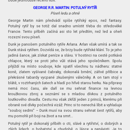
bude jednoduše řečeno líbit.
GEORGE R.R. MARTIN: POTULNÝ RYTÍŘ
Píseň ledu a ohně
George Martin nám předvádí spíše rytířský epos, než fantasy.
Potulný rytíř by se totiž dal snadno umístit třeba do středověké
Francie. Tento příběh začíná asi sto let předtím, než led a oheň
rozezní svou píseň.
Dunk je panošem potulného rytíře Arlana. Arlan však umírá a tak se
Dunk stává rytířem. Dozvídá se, že brzy bude rytířské klání. To je jeho
jadiná šance, jak získat peníze a slávu. V hostinci na cestě potkává
chlapce, který se proti jeho vůli stává jeho společníkem. Spolu
přijíždí na místo souboje, kde spatří všechnu tu nádheru: statné
koně, zlatem vyšívané čabraky, dokonalá brnění, zářivé přilbice a
překrásné tabardy vycpané zkušenými válečníky. A on tam stojí v
blátě, v roztrhaných šatech a hladí po hřívě starou herku. Na přípravy
nemá moc času, ale daří se mu sehnat finance na levnou
kroužkovou zbroj a seznámí se s mladou dívkou z potulného
loutkového divadla. Cestu mu však zkříží jeden z princů, kterému při
obraně své dívky počechrá vizáž. Princ si to nenechá líbit a vyhlašuje
“souboj sedmi” – Dunk musí na svou stranu sehnat šest rytířů, aby
mu pomohli při boji na život a na smrt…
Potulný rytíř je dokonalý příběh o cti, slávě a rytířství, o dobrých a
zlých lidech, o bohatství a chudobě, o lásce a nenávisti. Je to