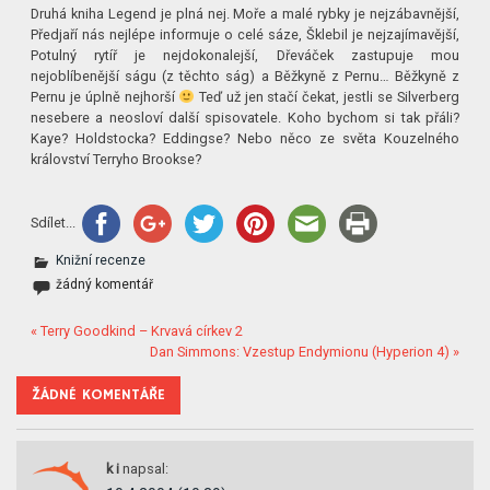
Druhá kniha Legend je plná nej. Moře a malé rybky je nejzábavnější,
Předjaří nás nejlépe informuje o celé sáze, Šklebil je nejzajímavější,
Potulný rytíř je nejdokonalejší, Dřeváček zastupuje mou
nejoblíbenější ságu (z těchto ság) a Běžkyně z Pernu… Běžkyně z
Pernu je úplně nejhorší
Teď už jen stačí čekat, jestli se Silverberg
nesebere a neosloví další spisovatele. Koho bychom si tak přáli?
Kaye? Holdstocka? Eddingse? Nebo něco ze světa Kouzelného
království Terryho Brookse?
Sdílet...
Knižní recenze
žádný komentář
« Terry Goodkind – Krvavá církev 2
Dan Simmons: Vzestup Endymionu (Hyperion 4) »
ŽÁDNÉ KOMENTÁŘE
k i
napsal: