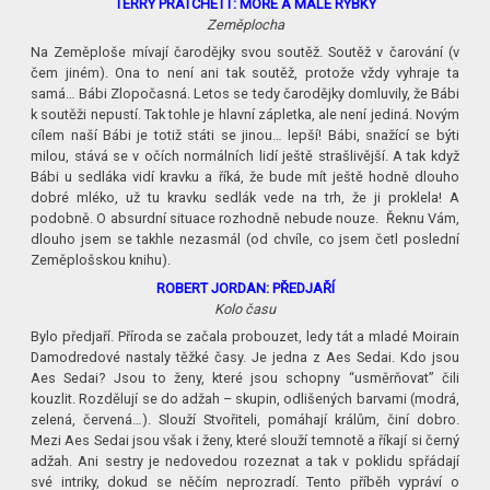
TERRY PRATCHETT: MOŘE A MALÉ RYBKY
Zeměplocha
Na Zeměploše mívají čarodějky svou soutěž. Soutěž v čarování (v
čem jiném). Ona to není ani tak soutěž, protože vždy vyhraje ta
samá… Bábi Zlopočasná. Letos se tedy čarodějky domluvily, že Bábi
k soutěži nepustí. Tak tohle je hlavní zápletka, ale není jediná. Novým
cílem naší Bábi je totiž státi se jinou… lepší! Bábi, snažící se býti
milou, stává se v očích normálních lidí ještě strašlivější. A tak když
Bábi u sedláka vidí kravku a říká, že bude mít ještě hodně dlouho
dobré mléko, už tu kravku sedlák vede na trh, že ji proklela! A
podobně. O absurdní situace rozhodně nebude nouze. Řeknu Vám,
dlouho jsem se takhle nezasmál (od chvíle, co jsem četl poslední
Zeměplošskou knihu).
ROBERT JORDAN: PŘEDJAŘÍ
Kolo času
Bylo předjaří. Příroda se začala probouzet, ledy tát a mladé Moirain
Damodredové nastaly těžké časy. Je jedna z Aes Sedai. Kdo jsou
Aes Sedai? Jsou to ženy, které jsou schopny “usměrňovat” čili
kouzlit. Rozdělují se do adžah – skupin, odlišených barvami (modrá,
zelená, červená…). Slouží Stvořiteli, pomáhají králům, činí dobro.
Mezi Aes Sedai jsou však i ženy, které slouží temnotě a říkají si černý
adžah. Ani sestry je nedovedou rozeznat a tak v poklidu spřádají
své intriky, dokud se něčím neprozradí. Tento příběh vypráví o