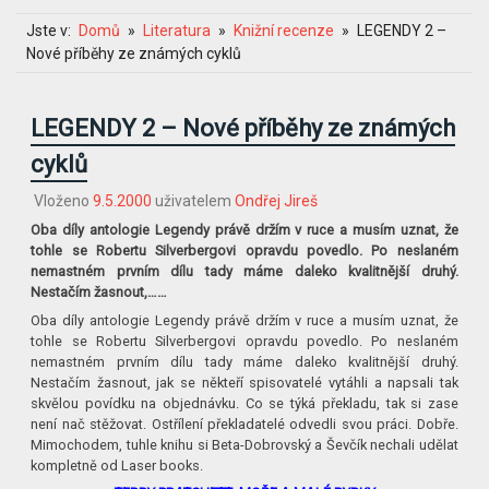
Jste v:
Domů
Literatura
Knižní recenze
LEGENDY 2 –
Nové příběhy ze známých cyklů
LEGENDY 2 – Nové příběhy ze známých
cyklů
Vloženo
9.5.2000
uživatelem
Ondřej Jireš
Oba díly antologie Legendy právě držím v ruce a musím uznat, že
tohle se Robertu Silverbergovi opravdu povedlo. Po neslaném
nemastném prvním dílu tady máme daleko kvalitnější druhý.
Nestačím žasnout,……
Oba díly antologie Legendy právě držím v ruce a musím uznat, že
tohle se Robertu Silverbergovi opravdu povedlo. Po neslaném
nemastném prvním dílu tady máme daleko kvalitnější druhý.
Nestačím žasnout, jak se někteří spisovatelé vytáhli a napsali tak
skvělou povídku na objednávku. Co se týká překladu, tak si zase
není nač stěžovat. Ostřílení překladatelé odvedli svou práci. Dobře.
Mimochodem, tuhle knihu si Beta-Dobrovský a Ševčík nechali udělat
kompletně od Laser books.