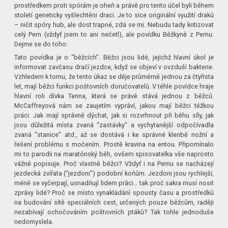
prostředkem proti spórám je oheň a právě pro tento účel byli během
století geneticky vyšlechtěni draci. Je to sice originální využití draků
– ničit spóry hub, ale dost trapné, zdá se mi. Nebudu tady kritizovat
celý Pern (vždyť jsem to ani nečetl), ale povídku Běžkyně z Pernu.
Dejme se do toho:
Tato povídka je o “běžcích”. Běžci jsou lidé, jejichž hlavní úkol je
informovat zavčasu dračí jezdce, když se objeví v ovzduší bakterie.
Vzhledem k tomu, že tento úkaz se děje průměrně jednou za čtyřista
let, mají běžci funkci poštovních doručovatelů. V téhle povídce hraje
hlavní roli dívka Tenna, která se právě stává jednou z běžců.
McCaffreyová nám se zaujetím vypráví, jakou mají běžci těžkou
práci. Jak mají správně dýchat, jak si rozvrhnout při běhu síly, jak
jsou důležitá místa zvaná “zastávky” a vychytanější odpočívadla
zvaná “stanice” atd., až se dostává i ke správné klenbě nožní a
řešení problému s močením. Prostě kravina na entou. Připomínalo
mi to parodii na maratónský běh, ovšem spisovatelka vše naprosto
vážně popisuje. Proč vlastně běžci? Vždyť i na Pernu se nacházejí
jezdecká zvířata (“jezdoni”) podobní koňům. Jezdoni jsou rychlejší,
méně se vyčerpají, usnadňují lidem práci… tak proč sakra musí nosit
zprávy lidé? Proč se místo vynakládání spousty času a prostředků
na budování sítě speciálních cest, určených pouze běžcům, raději
nezabívají ochočováním poštovních ptáků? Tak tohle jednoduše
nedomyslela.