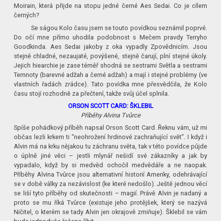
Moirain, která přijde na stopu jedné černé Aes Sedai. Co je cílem
černých?
Se ságou Kolo času jsem se touto povídkou seznámil poprvé.
Do očí mne přímo uhodila podobnost s Mečem pravdy Terryho
Goodkinda. Aes Sedai jakoby z oka vypadly Zpovědnicím. Jsou
stejně chladné, nezaujaté, povýšené, stejně čarují, plní stejné úkoly.
Jejich hiearchie je zase téměř shodná se sestrami Světla a sestrami
Temnoty (barevné adžah a černé adžah) a mají i stejné problémy (ve
vlastních řadách zrádce). Tato povídka mne přesvědčila, že Kolo
času stojí rozhodně za přečtení, takže svůj účel splnila.
ORSON SCOTT CARD: ŠKLEBIL
Příběhy Alvina Tvůrce
Spíše pohádkový příběh napsal Orson Scott Card. Řeknu vám, už mi
občas lezli krkem ti “neohrožení hrdinové zachraňující svět”. I když i
Alvin má na krku nějakou tu záchranu světa, tak v této povídce půjde
o úplně jiné věci – jestli mlynář nešidí své zákazníky a jak by
vypadalo, když by si medvěd ochočil medvědáře a ne naopak.
Příběhy Alvina Tvůrce jsou alternativní historií Ameriky, odehrávající
se v době války za nezávislost (ke které nedošlo). Ještě jednou věcí
se liší tyto příběhy od skutečnosti – magií. Právě Alvin je nadaný a
proto se mu říká Tvůrce (existuje jeho protějšek, který se nazývá
Ničitel, o kterém se tady Alvin jen okrajově zmiňuje). Šklebil se vám