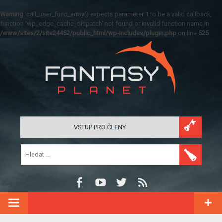
Warning
: call_user_func_array() expects parameter 1 to be a valid callback,
function 'wp_edge_cache_dispatch' not found or invalid function name in
/www/sites/2/site24452/public_html/wp-includes/plugin.php
on line
525
VSTUP PRO ČLENY