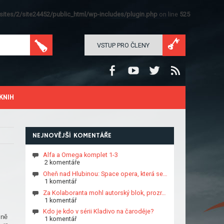
ites/2/site24452/public_html/wp-includes/plugin.php
on line
525
VSTUP PRO ČLENY
KNIH
NEJNOVĚJŠÍ KOMENTÁŘE
Alfa a Omega komplet 1-3
2 komentáře
Oheň nad Hlubinou: Space opera, která se…
1 komentář
Za Kolaboranta mohl autorský blok, prozr…
1 komentář
Kdo je kdo v sérii Kladivo na čaroděje?
jně
1 komentář