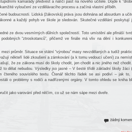
stupidními kamarády předvést a nalíčí past na nového učitele. Dojde k “drob
okamžité vyloučení ze vzdělávacího procesu a začíná vlastní příběh.
čené budoucnosti. Lidská (žákovská) práva jsou dohnána ad absurdum a učit
ezákonné a každý pohyb ve škole je sledován. Skutečné vzdělání poskytují 
jedné ze dvou vesmírných důlních společností. Toto umístění ale přináší tvr
podobných “ztroskotanců”, přičemž ve finále má vliv na dění i konkuren
í mezi průměr. Situace se státní “výrobou” masy nevzdělaných a tudíž prakti
považují někteří lidé zkoušení a zámkování (a k tomu vedoucí učení) za nemís
lašují, že ze zákona musí do školy chodit, jen chodit a nic jiného než chodit
 to dělat nebudou. Výsledky jso jasné – V šesté třídě základní školy žáci 
čteného souvislého textu. Čtenář těchto řádek se asi podiví – jak to,
estáli o problémy s rodiči a nadřízenými orgány. V tomto ohledu se kniha bl
ručit jako varování před něčím, co už se nám sápe mezi dveře.
žádný komen