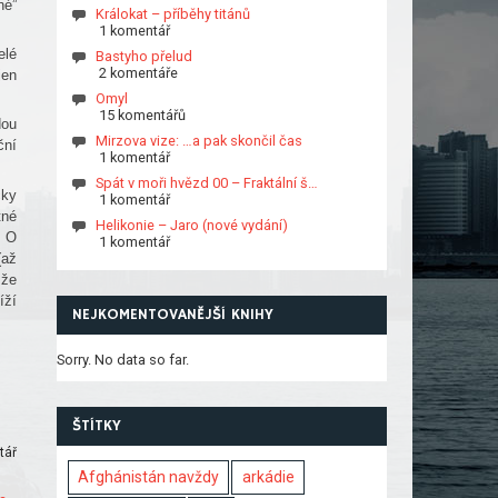
né”
Králokat – příběhy titánů
1 komentář
elé
Bastyho přelud
2 komentáře
jen
Omyl
15 komentářů
dou
Mirzova vize: …a pak skončil čas
ční
1 komentář
Spát v moři hvězd 00 – Fraktální š…
cky
1 komentář
tné
Helikonie – Jaro (nové vydání)
. O
1 komentář
(až
 že
íží
NEJKOMENTOVANĚJŠÍ KNIHY
Sorry. No data so far.
ŠTÍTKY
tář
Afghánistán navždy
arkádie