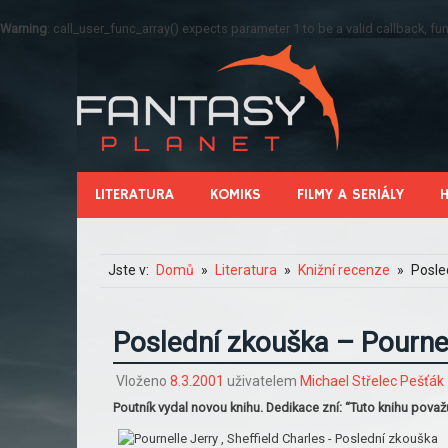
Warning
: call_user_func_array() expects parameter 1 to be a valid callback, 
LITERATURA
KOMIKS
FILMY A SERIÁLY
Jste v:
Domů
Literatura
Knižní recenze
Posle
Poslední zkouška – Pournell
Vloženo
8.3.2001
uživatelem
Michael Střelec Pešťák
Poutník vydal novou knihu. Dedikace zní: “Tuto knihu považ