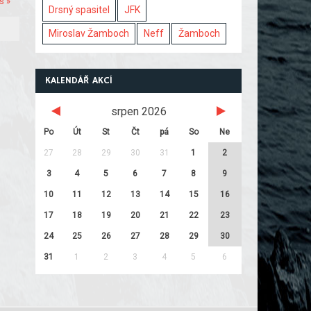
s »
Drsný spasitel
JFK
Miroslav Žamboch
Neff
Žamboch
KALENDÁŘ AKCÍ
srpen 2026
Po
Út
St
Čt
pá
So
Ne
27
28
29
30
31
1
2
3
4
5
6
7
8
9
10
11
12
13
14
15
16
17
18
19
20
21
22
23
24
25
26
27
28
29
30
31
1
2
3
4
5
6