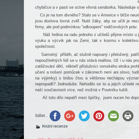
chybičce a v pasti se octne vlivná senátorka. Následuje 
Co je na tom divného? Stalo se v Americe v blíže neur
jsou doslova lovná zvěř. Nutit žáky, aby se učili je n
firmy, ale pod podmínkou “odkoupení” rodičovských práv.
Náš hrdina na radu jednoho z učitelů přijme místo u 
výuku a výcvik jak na Zemi, tak v kosmu v kolektivu 
společnost.
Samotný
příběh, ač slušně napsaný i přeložený, patř
nepoužitelných lidí se u nás stává realitou. Už i u nás 
zatěžování dětí, někteří příslušníci romského etnika proh
učení a nošení pomůcek v zákonech není ani slovo, tudíž
na výjimky) s bídou čtou a většinou nechápou význam 
nepropadli? Jednoduše. Nehodilo se to a jejich učitelé n
naší současnosti více, než možná v Poutníku tušili.
Ač toto dílo nepatří mezi špičky,
jsem nucen ho dopo
Sdílet...
Knižní recenze