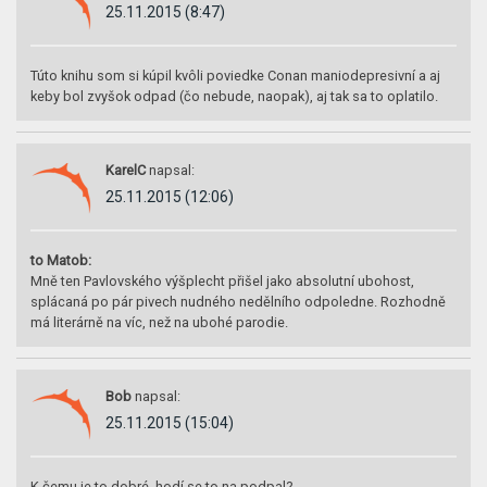
25.11.2015 (8:47)
Túto knihu som si kúpil kvôli poviedke Conan maniodepresivní a aj
keby bol zvyšok odpad (čo nebude, naopak), aj tak sa to oplatilo.
KarelC
napsal:
25.11.2015 (12:06)
to Matob:
Mně ten Pavlovského výšplecht přišel jako absolutní ubohost,
splácaná po pár pivech nudného nedělního odpoledne. Rozhodně
má literárně na víc, než na ubohé parodie.
Bob
napsal:
25.11.2015 (15:04)
K čemu je to dobré, hodí se to na podpal?