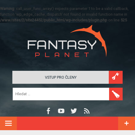
Warning
: call_user_func_array() expects parameter 1 to be a valid callback,
function 'wp_edge_cache_dispatch' not found or invalid function name in
/www/sites/2/site24452/public_html/wp-includes/plugin.php
on line
525
VSTUP PRO ČLENY