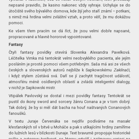
nepsané pravidlo, že kasino nakonec vždy vyhraje. Uchyluje se do
útočiště svého bývalého domova, kde žijí jeho staří známí – potkani,
s nimiž má hrdina velmi zvláštní vztah, a proto věří, že mu dokážou
pomoci.
Ke všem třem pracím se dá říct, že jsou velmi dobře napsané,
propracované a hlavně hororově vypointované.
Fantasy
Čtyři fantasy povídky otevírá Slovenka Alexandra Pavelková.
Léčitelka Vimka má tentokrát velmi neobvyklého pacienta, ale jejím
posláním je prostě pomoci všem potřebným. Saša má asi ze všech
českých a slovenských autorů nejblíže k Sapkowskému
Zaklínači
,
i když stylem zůstává svá. Daří se jí zachytit tragičnost událostí,
atmosféru méně osídlených oblastí a zvládá inteligentní dialogy,
v nichž je Sapkowski mistr.
Vtipálek Pavlovský se dostal i mezi povídky fantasy. Tentokrát se
pustil do ikony sword and sorcery žánru Conana a je v tom dobrý.
Tak dobrý, že by si měl dát bacha na houf naštvaných Conanových
fanoušků.
V textu Juraje Červenáka se nejdřív podíváme na masakr
křesťanských sil v bitvě u Moháče a pak s utíkajícími hrdiny zamíříme
do lužních lesů v blízkosti Dunaje. Text bravurně propojuje historické
reálie a autorovu tvořivost, se kterou vytváří i zajímavou variaci na