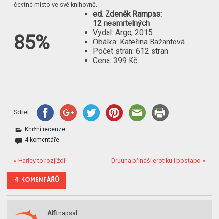
čestné místo ve své knihovně.
ed. Zdeněk Rampas:
12 nesmrtelných
Vydal: Argo, 2015
85%
Obálka: Kateřina Bažantová
Počet stran: 612 stran
Cena: 399 Kč
Sdílet...
Knižní recenze
4 komentáře
« Harley to rozjíždí!
Druuna přináší erotiku i postapo »
4 KOMENTÁŘŮ
Alfi
napsal: