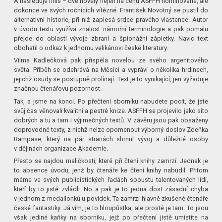
A následuje finiš – dvě novely nejen na cenu ASFFH nominované, ale
dokonce ve svých ročnících vítězné. František Novotný se pustil do
alternativní historie, při niž zaplesá srdce pravého vlastence. Autor
v úvodu textu využívá znalost námořní terminologie a pak pomalu
přejde do oblasti vývoje zbraní a špionážní zápletky. Navíc text
obohatil o odkaz k jednomu velikánovi české literatury.
Vilma Kadlečková pak přispěla novelou ze svého argenitového
světa. Příběh se odehrává na Měsíci a vypráví o několika hrdinech,
jejichž osudy se postupně prolínají. Text je to vynikající, jen vyžaduje
značnou čtenářovu pozornost.
Tak, a jsme na konci. Po přečtení sborníku nabudete pocit, že jste
svůj čas věnovali kvalitní a pestré knize. ASFFH se projevilo jako síto
dobrých a tu a tam i výjimečných textů. V závěru jsou pak obsaženy
doprovodné texty, z nichž nelze opomenout výborný doslov Zdeňka
Rampase, který na pár stranách shrnul vývoj a důležité osoby
v dějinách organizace Akademie.
Přesto se najdou maličkosti, které při čtení knihy zamrzí. Jednak je
to absence úvodu, jenž by čtenáře ke čtení knihy nabudil. Přitom
máme ve svých publicistických řadách spoustu talentovaných lidí,
kteří by to jistě zvládli. No a pak je to jedna dost zásadní chyba
v jednom z medailonků u povídek. Ta zamrzí hlavně zkušené čtenáře
české fantastiky. Já vím, je to hloupůstka, ale prostě je tam. To jsou
však jediné kaňky na sborníku, jejž po přečtení jistě umístíte na