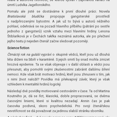
úmrtí Ludvíka Jagellonského.
Pomalu ale jistě se dostáváme k první dlouhé práci. Novela
Bratislavská bludička
propojuje gangsterské prostředí
s nadpřirozenými bytostmi. A jak už to bývá u autorů něžného
pohlaví, odehrává se na pozadí hlavního příběhu (pátrání po sestře
jednoho z gangsterů) vznik vztahu mezi hlavními hrdiny. Lenona
Štiblaríková je v Čechách takřka neznámá autorka, ale po přečtení
jejího textu ji nejeden čtenář začne sledovat pozorněji.
Science fiction
Čtrnáctý rok na guláši
vypráví o skupině vědců, kteří jsou už dlouhá
léta drženi na Sibiři v karanténě. S jejich smrtí by snad mohla zmizet
hrozivá epidemie. Ta se však objevuje i v další oblasti a vědci jsou
přesunuti, aby pomohli svými zkušenostmi zabránit dalšímu šíření
nemoci. Kde však brát motivaci hrdinů, kteří jsou zhnuseni s tím, jak
s nimi život naložil? Povídka má překvapivý závěr, který je však
vzhledem k mentalitě hrdinů logický.
Následují dvě povídky motivované cestováním v čase. Ta od Martina
Koutného je, dá se říct, klasická, dobře propracovaná, se dvěma
časovými liniemi, které si kvalitou nezadají. Annin čas je pak
časovka podivná, skoro psychedelická. Pro svoji čtenářskou
nevstřícnost se dá považovat za jedinou slabší stránku sborníku.