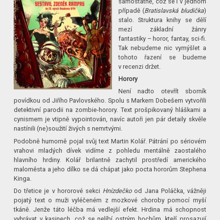
samostatně, což se i v jednom
případě (
Bratislavská bludička
)
stalo. Struktura knihy se dělí
mezí základní žánry
fantastiky – horor, fantay, sci-fi.
Tak nebudeme nic vymýšlet a
tohoto řazení se budeme
v recenzi držet.
Horory
Není nadto otevřít sborník
povídkou od Jiřího Pavlovského. Spolu s Markem Dobešem vytvořili
detektivní parodii na zombie-horory. Text prošpikovaný hláškami a
cynismem je vtipně vypointován, navíc autoři jen pár detaily skvěle
nastínili (ne)soužití živých s nemrtvými.
Podobně humorně pojal svůj text Martin Kolář. Pátrání po sériovém
vrahovi mladých dívek vidíme z pohledu mentálně zaostalého
hlavního hrdiny. Kolář brilantně zachytil prostředí amerického
maloměsta a jeho dílko se dá chápat jako pocta hororům Stephena
Kinga.
Do třetice je v hororové sekci
Hnízdečko
od Jana Poláčka, vážněji
pojatý text o muži vyléčeném z mozkové choroby pomocí myší
tkáně. Jenže táto léčba má vedlejší efekt. Hrdina má schopnost
vyhrávat v kasinech, což se nelíbí ostrým hochům, kteří prosazují