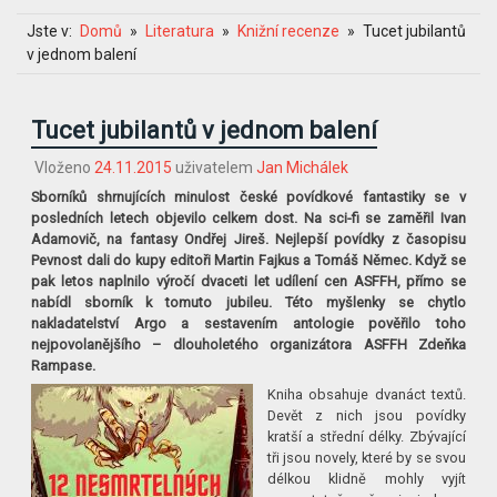
Jste v:
Domů
Literatura
Knižní recenze
Tucet jubilantů
v jednom balení
Tucet jubilantů v jednom balení
Vloženo
24.11.2015
uživatelem
Jan Michálek
Sborníků shrnujících minulost české povídkové fantastiky se v
posledních letech objevilo celkem dost. Na sci-fi se zaměřil Ivan
Adamovič, na fantasy Ondřej Jireš. Nejlepší povídky z časopisu
Pevnost dali do kupy editoři Martin Fajkus a Tomáš Němec. Když se
pak letos naplnilo výročí dvaceti let udílení cen ASFFH, přímo se
nabídl sborník k tomuto jubileu. Této myšlenky se chytlo
nakladatelství Argo a sestavením antologie pověřilo toho
nejpovolanějšího – dlouholetého organizátora ASFFH Zdeňka
Rampase.
Kniha obsahuje dvanáct textů.
Devět z nich jsou povídky
kratší a střední délky. Zbývající
tři jsou novely, které by se svou
délkou klidně mohly vyjít