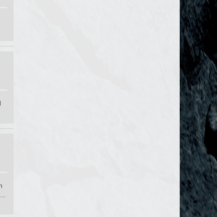
d
m
……