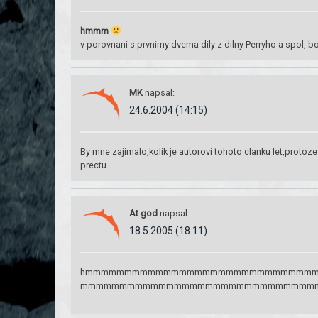
hmmm
v porovnani s prvnimy dvema dily z dilny Perryho a spol, 
MK
napsal:
24.6.2004 (14:15)
By mne zajimalo,kolik je autorovi tohoto clanku let,proto
prectu…
At god
napsal:
18.5.2005 (18:11)
hmmmmmmmmmmmmmmmmmmmmmmmmmmmmm
mmmmmmmmmmmmmmmmmmmmmmmmmmmmmm
…………………………………………………………………………………………………………