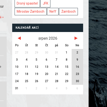
Drsný spasitel
JFK
tář
Miroslav Žamboch
Neff
Žamboch
á »
KALENDÁŘ AKCÍ
srpen 2026
Po
Út
St
Čt
pá
So
Ne
27
28
29
30
31
1
2
3
4
5
6
7
8
9
e
10
11
12
13
14
15
16
17
18
19
20
21
22
23
24
25
26
27
28
29
30
31
1
2
3
4
5
6