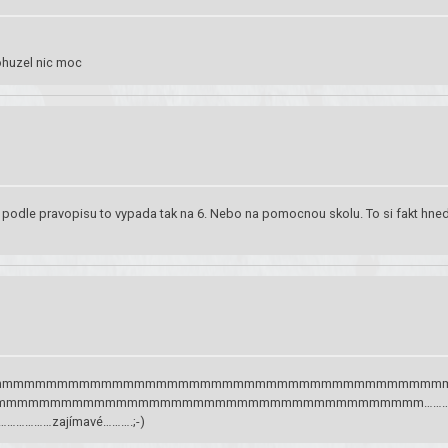
bohuzel nic moc
ze podle pravopisu to vypada tak na 6. Nebo na pomocnou skolu. To si fakt hne
mmmmmmmmmmmmmmmmmmmmmmmmmmmmmmmmmmmmmmmmm
mmmmmmmmmmmmmmmmmmmmmmmmmmmmmmmmmmmmmmm……
………zajímavé……….;-)