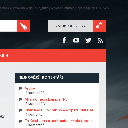
ites/2/site24452/public_html/wp-includes/plugin.php
on line
525
VSTUP PRO ČLENY
KNIH
NEJNOVĚJŠÍ KOMENTÁŘE
Archiv
1 komentář
Alfa a Omega komplet 1-3
2 komentáře
Oheň nad Hlubinou: Space opera, která se…
1 komentář
yky
Za Kolaboranta mohl autorský blok, prozr…
1 komentář