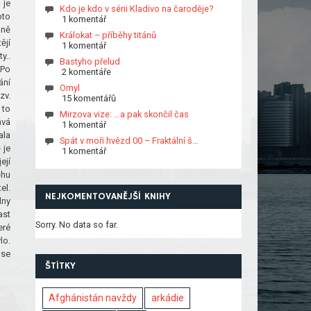
 je
Kdo je kdo v sérii Kladivo na čaroděje?
oto
1 komentář
mně
Králokat – příběhy titánů
ějí
1 komentář
y..
Bastyho přelud
 Po
2 komentáře
ání
Omyl
zv.
15 komentářů
 to
Mirzova vize: …a pak skončil čas
ává
1 komentář
ala
Spát v moři hvězd 00 – Fraktální š…
 je
1 komentář
ejí
ěhu
el.
NEJKOMENTOVANĚJŠÍ KNIHY
dny
ast
Sorry. No data so far.
eré
lo.
 se
ŠTÍTKY
Afghánistán navždy
arkádie