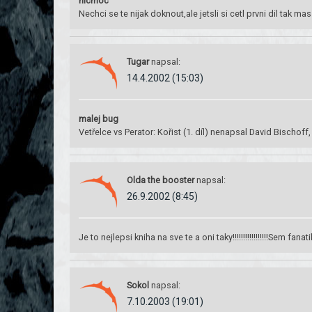
nicmoc
Nechci se te nijak doknout,ale jetsli si cetl prvni dil tak m
Tugar
napsal:
14.4.2002 (15:03)
malej bug
Vetřelce vs Perator: Kořist (1. díl) nenapsal David Bischoff,
Olda the booster
napsal:
26.9.2002 (8:45)
Je to nejlepsi kniha na sve te a oni taky!!!!!!!!!!!!!!!!!Sem fanatik!
Sokol
napsal:
7.10.2003 (19:01)