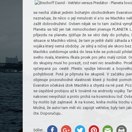
se nechá zlákat jedním bohatým obchodníkem Evanstone
naznačuje, že něco o její minulosti ví a to se Machiko nelib
zažít dobrodružství. Ovšem nějak se to tam začíná vymykat
Planeta se též jen tak mimochodem jmenuje PLANETA LO
příjezdu na planetu zjišťuje že se věci daly do pohybu,
situace si Machiko všímá, že tam je ještě další záhada a to
vojáka který nemá obdoby. Je silný a ničivý ale skoro bez
Machiko uvědomuje uniká do lesa kde se pokouší přidat 
svého rivala, kterému říkala prcek pro jeho malý vzrůst.
do skupiny musí ho porazit, což není nic snadného. Prcek
vyčerpaná po cestě. Přesto využije lstivosti a bojové
pohyblivost. Poté je přijmuta ke skupině. V začátku js
objevuje pozoruhodné vlastnosti které ji hodně pomoh
Evanston očekává útok Machiko a chystá na ně past. Pozd
se úspěšně probijou až k továrně na androidy vojáky. Tam
nakonec nevychází a proto prchá na kosmickou loď. Ovšem
by mohlo být zajímavé. A na konec, kniha mohla trochu víc
Možná, že autor tam měl víc zapojit vetřelce, byly tam ja
čte. Doporučuju…
Sdílet...