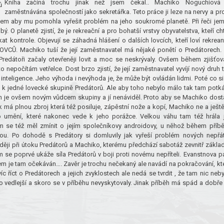
Kniha začíná trochu jinak než jsem čekal.. Machiko Noguchiová
zaměstnávána společností jako sekretářka. Teto práce ji leze na nervy a pr
m aby mu pomohla vyřešit problém na jeho soukromé planetě. Při řeči je
ý. O planetě zjistí, že je rekreační a pro bohatší vrstvy obyvatelstva, kteří cht
 kontrole. Objevují se záhadná hlášení o dalších lovcích, kteří loví rekreant
VCŮ. Machiko tuší že její zaměstnavatel má nějaké ponětí o Predátorech.
 Predátoři začaly otevřeněji lovit a moc se neskrývaly. Ovšem během zjišťov
 nepočítám vetřelce. Dost brzo zjistí, že její zaměstnavatel vyvíjí nový druh t
 inteligence. Jeho výhoda i nevýhoda je, že může být ovládán lidmi. Poté co si
k jedné lovecké skupině Predátorů. Ale aby toho nebylo málo tak tam potk
 On je ovšem novým vůdcem skupiny a jí nenáviděl. Proto aby se Machiko dost
 má plnou zbroj která též posiluje, zápěstní nože a kopí, Machiko ne a ještě
ho umění, které nakonec vede k jeho porážce. Velkou váhu tam též hrála j
em se též měl zmínit o jejím společníkovy androidovy, u něhož během příb
ou. Po dohodě s Predátory si domluvily jak vyřeší problém nových nepřát
ěji při útoku Predátorů a Machiko, kterému předchází sabotáž zevnitř zákla
 se poprvé ukáže síla Predátorů v boji proti novému nepříteli. Evanstnova p
 je tam očekáván…. Zavěr je trochu nečekaný ale navádí na pokračování, kt
 říct o Predátorech a jejich zvyklostech ale nedá se tvrdit , že tam nic neby
ko vedlejší a skoro se v příběhu nevyskytovaly. Jinak příběh má spád a dobře