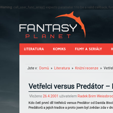
Warning
: call_user_func_array() expects parameter 1 to be a valid callback, 
LITERATURA
KOMIKS
FILMY A SERIÁLY
Jste v:
Domů
Literatura
Knižní recenze
Vetře
Vetřelci versus Predátor – 
Vloženo
26.4.2001
uživatelem
Radek Brim Weissbro
Kdo četl první díl Vetřelců versus Predátor od Davida Bis
Predátorů a jejich tradice a proto jsem byl zvědav zda v