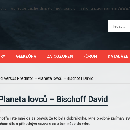
function 'wp_edge_cache_dispatch' not found or invalid function name in
/www/s
HRY
GEEKZÓNA
ZA OBZOREM
FÓRUM
DATABÁZE 
lci versus Predátor – Planeta lovců – Bischoff David
Planeta lovců – Bischoff David
d
choffa jistě mně dá za pravdu že to byla dobrá kniha. Mně osobně zajímaly zv
 druhém díle s příhodným názvem se o tom něco dozvím.