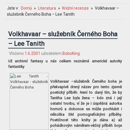
Jste v:
Domů
Literatura
Knižní recenze
Volkhavaar –
služebník Černého Boha – Lee Tanith
Volkhavaar – služebník Černého Boha
– Lee Tanith
Vloženo
1.6.2001
uživatelem
BoboKing
Už archivní fantasy u nás celkem neznámé americké autorky
fantastiky
Volkhavaar –služebník Černého boha je
překvapivě drsný název pro tento zjevně
poetický příběh. Není to daný tím, že by
Tanitha Lee byla žena – kdo zná i její
ostatní tvorbu, ví že je i úspěšná autorka
horrorů a dokonce se může pochlubit i
několika SM pornografickými příběhy.
Poetičnost této knihy je dána a) až
pohádkovým námětem-věčný příběh boje