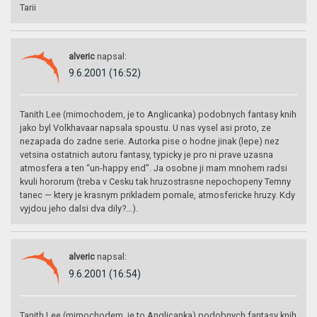
Tarii
alveric
napsal:
9.6.2001 (16:52)
Tanith Lee (mimochodem, je to Anglicanka) podobnych fantasy knih
jako byl Volkhavaar napsala spoustu. U nas vysel asi proto, ze
nezapada do zadne serie. Autorka pise o hodne jinak (lepe) nez
vetsina ostatnich autoru fantasy, typicky je pro ni prave uzasna
atmosfera a ten “un-happy end”. Ja osobne ji mam mnohem radsi
kvuli hororum (treba v Cesku tak hruzostrasne nepochopeny Temny
tanec — ktery je krasnym prikladem pomale, atmosfericke hruzy. Kdy
vyjdou jeho dalsi dva dily?…).
alveric
napsal:
9.6.2001 (16:54)
Tanith Lee (mimochodem, je to Anglicanka) podobnych fantasy knih