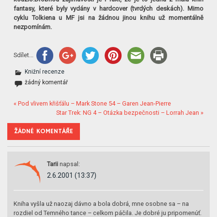
fantasy, které byly vydány v hardcover (tvrdých deskách). Mimo
cyklu Tolkiena u MF jsi na žádnou jinou knihu už momentálně
nezpomínám.
Sdílet...
Knižní recenze
žádný komentář
« Pod vlivem křišťálu – Mark Stone 54 – Garen Jean-Pierre
Star Trek: NG 4 – Otázka bezpečnosti – Lorrah Jean »
ŽÁDNÉ KOMENTÁŘE
Tarii
napsal:
2.6.2001 (13:37)
Kniha vyšla už naozaj dávno a bola dobrá, mne osobne sa – na
rozdiel od Temného tance – celkom páčila. Je dobré ju pripomenúť.