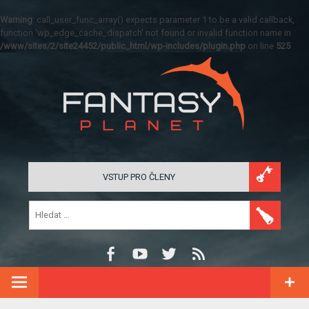
Warning
: call_user_func_array() expects parameter 1 to be a valid callback,
function 'wp_edge_cache_dispatch' not found or invalid function name in
/www/sites/2/site24452/public_html/wp-includes/plugin.php
on line
525
VSTUP PRO ČLENY