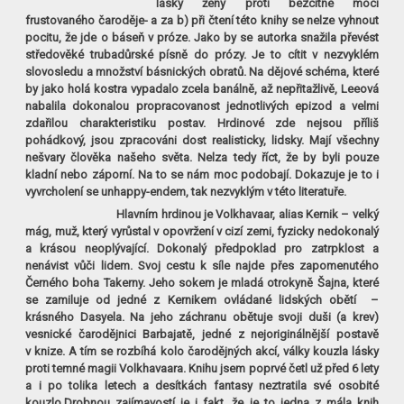
lásky ženy proti bezcitné moci
frustovaného čaroděje- a za b) při čtení této knihy se nelze vyhnout
pocitu, že jde o báseň v próze. Jako by se autorka snažila převést
středověké trubadůrské písně do prózy. Je to cítit v nezvyklém
slovosledu a množství básnických obratů. Na dějové schéma, které
by jako holá kostra vypadalo zcela banálně, až nepřitažlivě, Leeová
nabalila dokonalou propracovanost jednotlivých epizod a velmi
zdařilou charakteristiku postav. Hrdinové zde nejsou příliš
pohádkový, jsou zpracováni dost realisticky, lidsky. Mají všechny
nešvary člověka našeho světa. Nelza tedy říct, že by byli pouze
kladní nebo záporní. Na to se nám moc podobají. Dokazuje je to i
vyvrcholení se unhappy-endem, tak nezvyklým v této literatuře.
Hlavním hrdinou je Volkhavaar, alias Kernik – velký
mág, muž, který vyrůstal v opovržení v cizí zemi, fyzicky nedokonalý
a krásou neoplývající. Dokonalý předpoklad pro zatrpklost a
nenávist vůči lidem. Svoj cestu k síle najde přes zapomenutého
Černého boha Takerny. Jeho sokem je mladá otrokyně Šajna, které
se zamiluje od jedné z Kernikem ovládané lidských obětí
–
krásného Dasyela. Na jeho záchranu obětuje svoji duši (a krev)
vesnické čarodějnici Barbajatě, jedné z nejoriginálnější postavě
v knize. A tím se rozbíhá kolo čarodějných akcí, války kouzla lásky
proti temné magii Volkhavaara. Knihu jsem poprvé četl už před 6 lety
a i po tolika letech a desítkách fantasy neztratila své osobité
kouzlo.Drobnou zajímavostí je i fakt, že je to jedna z mála knih