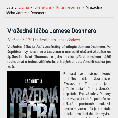
Jste v:
Domů
Literatura
Knižní recenze
Vražedná
léčba Jamese Dashnera
Vražedná léčba Jamese Dashnera
Vloženo
6.9.2015
uživatelem
Lenka Srolová
Vražedná léčba je třetí a závěrečný díl trilogie Jamese Dashnera. Po
úspěšném vymotání se z Labyrintu a následně složené zkoušce na
Spáleništi čeká Thomase a jeho hrstku přátel mnohem těžší
rozhodnutí a bolestivější chvíle, o kterých si doteď mohli nechat jen
zdát.
Po napínavě otevřeném konci
druhého dílu Spáleniště:
Zkouška se Thomas a jeho
přátelé ocitají přímo v doupěti
nepřítele. Pro všechny Placery
to nevypadá dobře, protože se
někteří postupně nakazili
smrtícím virem. Lék je ale stále
daleko a všichni do jeho vývinu