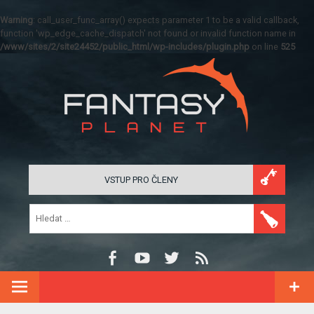
Warning
: call_user_func_array() expects parameter 1 to be a valid callback,
function 'wp_edge_cache_dispatch' not found or invalid function name in
/www/sites/2/site24452/public_html/wp-includes/plugin.php
on line
525
VSTUP PRO ČLENY