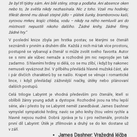
že byl tři týdny sám. Ani bílé stěny, strop a podlaha. Ani absence oken
nebo to, že světla nikdy nezhasínala. Nic z toho. Vzali mu hodinky;
třikrát denně mu dávali stejné jídlo – plátek šunky, bramborovou kaši,
syrovou mrkev, krajíc chleba, vodu – nikdy na něho nemluvili ani do
místnosti nepustili nikoho dalšího. Žádné knihy, žádné filmy,
žádné hry.“
V poslední knize zbyla jen hrstka postav, se kterými se čtenáři
seznámili v prvním a druhém díle. Každá z nich má tak více prostoru,
postupně se vybarvují a čtenář si může zvolit svého favorita. Autor
se s nimi ale vůbec nemaže a rozhodně jim nic neprojde jen tak
zadarmo. S hlavními hrdiny si dělá, co se mu zlíbí, i když by nakonec
nemuseli vyváznout živí. V příběhu převládá hlavně mužská část, ale
i pár dívčích charakterů by se našlo. Krapet se věnuje i romantické
lince, i když převládají záživnější rvačky, útěky nebo plánovaní
dalších postupů.
Celá trilogie Labyrint je vhodná především pro čtenáře, kteří si
oblíbili žánry young adult a dystopie. Rozhodně jsou na trhu lepší
série, ale i přesto by se Labyrint neměl zanedbávat. James Dashner
vymyslel sympatické hrdiny, navíc se jeho knihy čtou velmi rychle a
hlavně nejsou nudné. Dobrá zpráva je tu i pro nečtenáře, protože
první díl Labyrint: Útěk je zfilmován a druhý se do kin dostane už
v září.
James Dashner: Vražedná léčba