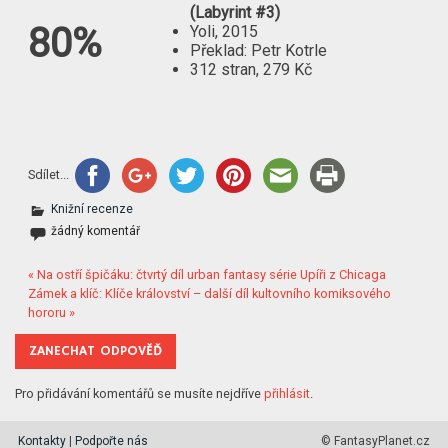
(Labyrint #3)
80%
Yoli, 2015
Překlad: Petr Kotrle
312 stran, 279 Kč
Sdílet...
Knižní recenze
žádný komentář
« Na ostří špičáku: čtvrtý díl urban fantasy série Upíři z Chicaga
Zámek a klíč: Klíče království – další díl kultovního komiksového
hororu »
ZANECHAT ODPOVĚĎ
Pro přidávání komentářů se musíte nejdříve
přihlásit
.
Kontakty
|
Podpořte nás
© FantasyPlanet.cz