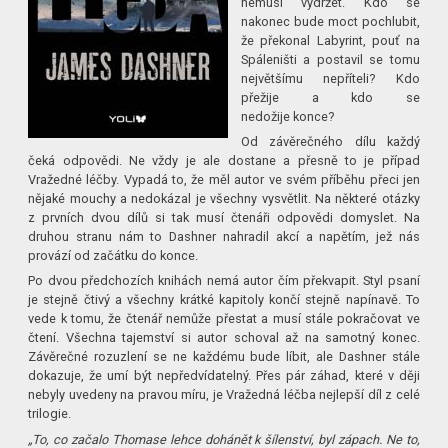
nemusí vydržet. Kdo se
nakonec bude moct pochlubit,
že překonal Labyrint, pouť na
Spáleništi a postavil se tomu
největšímu nepříteli? Kdo
přežije a kdo se
nedožije konce?
Od závěrečného dílu každý
čeká odpovědi. Ne vždy je ale dostane a přesně to je případ
Vražedné léčby. Vypadá to, že měl autor ve svém příběhu přeci jen
nějaké mouchy a nedokázal je všechny vysvětlit. Na některé otázky
z prvních dvou dílů si tak musí čtenáři odpovědi domyslet. Na
druhou stranu nám to Dashner nahradil akcí a napětím, jež nás
provází od začátku do konce.
Po dvou předchozích knihách nemá autor čím překvapit. Styl psaní
je stejně čtivý a všechny krátké kapitoly končí stejně napínavě. To
vede k tomu, že čtenář nemůže přestat a musí stále pokračovat ve
čtení. Všechna tajemství si autor schoval až na samotný konec.
Závěrečné rozuzlení se ne každému bude líbit, ale Dashner stále
dokazuje, že umí být nepředvídatelný. Přes pár záhad, které v ději
nebyly uvedeny na pravou míru, je Vražedná léčba nejlepší díl z celé
trilogie.
„To, co začalo Thomase lehce dohánět k šílenství, byl zápach. Ne to,