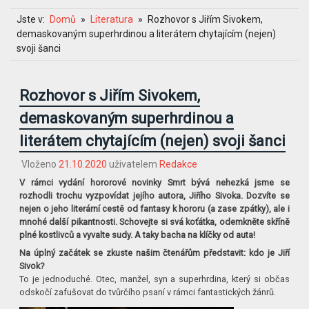
Jste v:
Domů
Literatura
Rozhovor s Jiřím Sivokem,
demaskovaným superhrdinou a literátem chytajícím (nejen)
svoji šanci
Rozhovor s Jiřím Sivokem,
demaskovaným superhrdinou a
literátem chytajícím (nejen) svoji šanci
Vloženo
21.10.2020
uživatelem
Redakce
V rámci vydání hororové novinky Smrt bývá nehezká jsme se
rozhodli trochu vyzpovídat jejího autora, Jiřího Sivoka. Dozvíte se
nejen o jeho literární cestě od fantasy k hororu (a zase zpátky), ale i
mnohé další pikantnosti. Schovejte si svá koťátka, odemkněte skříně
plné kostlivců a vyvalte sudy. A taky bacha na klíčky od auta!
Na úplný začátek se zkuste našim čtenářům představit: kdo je Jiří
Sivok?
To je jednoduché. Otec, manžel, syn a superhrdina, který si občas
odskočí zafušovat do tvůrčího psaní v rámci fantastických žánrů.