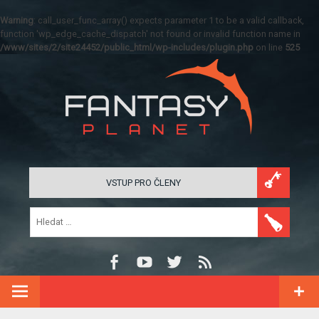
Warning
: call_user_func_array() expects parameter 1 to be a valid callback,
function 'wp_edge_cache_dispatch' not found or invalid function name in
/www/sites/2/site24452/public_html/wp-includes/plugin.php
on line
525
VSTUP PRO ČLENY