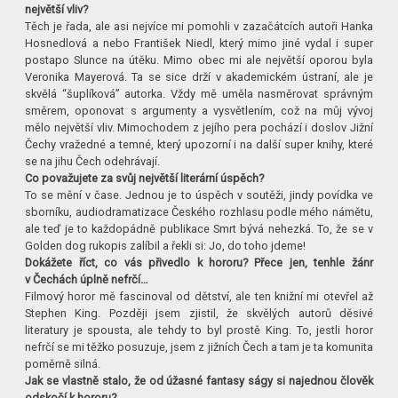
největší vliv?
Těch je řada, ale asi nejvíce mi pomohli v zazačátcích autoři Hanka
Hosnedlová a nebo František Niedl, který mimo jiné vydal i super
postapo Slunce na útěku. Mimo obec mi ale největší oporou byla
Veronika Mayerová. Ta se sice drží v akademickém ústraní, ale je
skvělá “šuplíková” autorka. Vždy mě uměla nasměrovat správným
směrem, oponovat s argumenty a vysvětlením, což na můj vývoj
mělo největší vliv. Mimochodem z jejího pera pochází i doslov Jižní
Čechy vražedné a temné, který upozorní i na další super knihy, které
se na jihu Čech odehrávají.
Co považujete za svůj největší literární úspěch?
To se mění v čase. Jednou je to úspěch v soutěži, jindy povídka ve
sborníku, audiodramatizace Českého rozhlasu podle mého námětu,
ale teď je to každopádně publikace Smrt bývá nehezká. To, že se v
Golden dog rukopis zalíbil a řekli si: Jo, do toho jdeme!
Dokážete říct, co vás přivedlo k hororu? Přece jen, tenhle žánr
v Čechách úplně nefrčí…
Filmový horor mě fascinoval od dětství, ale ten knižní mi otevřel až
Stephen King. Později jsem zjistil, že skvělých autorů děsivé
literatury je spousta, ale tehdy to byl prostě King. To, jestli horor
nefrčí se mi těžko posuzuje, jsem z jižních Čech a tam je ta komunita
poměrně silná.
Jak se vlastně stalo, že od úžasné fantasy ságy si najednou člověk
odskočí k hororu?