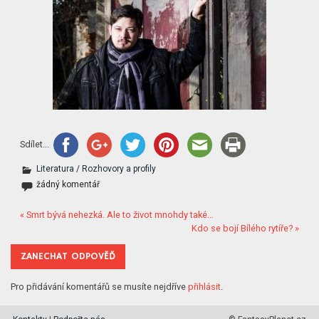
Sdílet...
Literatura
/
Rozhovory a profily
žádný komentář
« Smrt bývá nehezká. Ale to život mnohdy také…
Kdo se bojí Bílého rytíře? »
ZANECHAT ODPOVĚĎ
Pro přidávání komentářů se musíte nejdříve
přihlásit
.