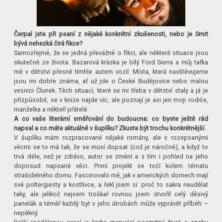
Čerpal jste při psaní z nějaké konkrétní zkušenosti, nebo je Smrt
bývá nehezká čirá fikce?
Samozřejmě, že se jedná převážně o fikci, ale některé situace jsou
skutečně ze života. Bazarová kráska je bílý Ford Sierra a můj taťka
mě v dětství přesně tímhle autem vozil. Místa, která navštěvujeme
jsou mi dobře známa, ať už jde o České Budějovice nebo malou
vesnici Člunek. Těch situací, které se mi třeba v dětství staly a já je
přizpůsobil, se v knize najde víc, ale poznají je asi jen moji rodiče,
manželka a někteří přátelé.
A co vaše literární směřování do budoucna: co byste ještě rád
napsal a co máte aktuálně v šuplíku? Zkuste být trochu konkrétnější.
V šuplíku mám rozpracované nějaké romány, ale s rozepsanými
věcmi se to má tak, že se musí dopsat (což je náročné), a když to
trvá déle, než je zdrávo, autor se změní a s tím i pohled na jeho
doposud napsané věci. První projekt se točí kolem tématu
strašidelného domu. Fascinovalo mě, jak v amerických domech mají
své poltergiesty a kostlivce, a řekl jsem si: proč to sakra neudělat
taky, ale jelikož nejsem troškař rovnou jsem stvořil celý děsivý
panelák a téměř každý byt v jeho útrobách může vyprávět příběh –
nepěkný.