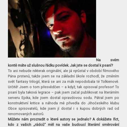
Na svém
kontě máte už slušnou řádku povídek. Jak jste se dostal k psaní?
To asi nebude nikterak originální, ale já vyrůstal v období filmového
Pána prstenů, takže jsem se na základní škole rozhodl, že změním
svět fantasy trilogií, která se ani za mák nepodobala té Tolkienově.
Určitě! Jsem o tom přesvědčen – a když, tak opisoval profesor! To
psaní byla taková legrace – pak jsem začal publikovat na literárním
serveru Epika, kde jsem dostal opravdovou sodu. Pátral jsem po
konstruktivní kritice a náhoda mě přivedla do Jihočeského klubu
Obce spisovatelů, kde jsem jí dostal i s kupou dobrých rad od
renomovaných autorů.
Můžete nám prozradit o které autory se jednalo? A dokážete říct,
kdo z vašich „rádců“ měl na vaše budoucí literární směrování