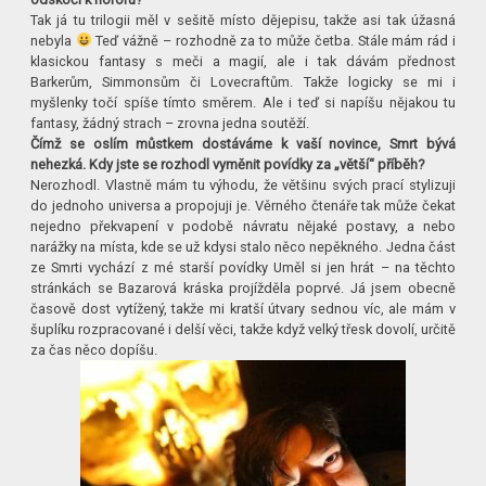
Tak já tu trilogii měl v sešitě místo dějepisu, takže asi tak úžasná
nebyla
Teď vážně – rozhodně za to může četba. Stále mám rád i
klasickou fantasy s meči a magií, ale i tak dávám přednost
Barkerům, Simmonsům či Lovecraftům. Takže logicky se mi i
myšlenky točí spíše tímto směrem. Ale i teď si napíšu nějakou tu
fantasy, žádný strach – zrovna jedna soutěží.
Čímž se oslím můstkem dostáváme k vaší novince, Smrt bývá
nehezká. Kdy jste se rozhodl vyměnit povídky za „větší“ příběh?
Nerozhodl. Vlastně mám tu výhodu, že většinu svých prací stylizuji
do jednoho universa a propojuji je. Věrného čtenáře tak může čekat
nejedno překvapení v podobě návratu nějaké postavy, a nebo
narážky na místa, kde se už kdysi stalo něco nepěkného. Jedna část
ze Smrti vychází z mé starší povídky Uměl si jen hrát – na těchto
stránkách se Bazarová kráska projížděla poprvé. Já jsem obecně
časově dost vytížený, takže mi kratší útvary sednou víc, ale mám v
šuplíku rozpracované i delší věci, takže když velký třesk dovolí, určitě
za čas něco dopíšu.