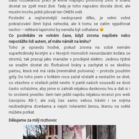
Další rozdělanou prací je kniha mapující posmrtný život a snahu
dostat se zpět mezi živé. Tady je toho napsáno docela dost, ale
musím trochu ještě pilovat ten ONEN svět.
Poslední a nejčerstvější nedopsané dílko, je velmi volné
pokračování Smrt bývá nehezká, ale k tomu se zatím vyjadřovat
nechci – některá tajemství by neměla být odhalena
Co podnikáte ve volném čase, když zrovna nepíšete nebo
neporážíte lidi autem, ať máte námět na knihu?
Toho je opravdu hodně, pokud zrovna na sobě nemám
superhrdinský kostým a v Nových Homolích nesundavám koťata ze
stromů, tak pracuji jako manažer v prodejně elektro. Jednou týdně
se snažím dostat do florbalové brány a zachytat si se skvělou
partou, která mě má ráda (minimálně polovina) – protože pouštím
góly. Do toho jsem v loňkém roce začal včelařit a nestačím se divit,
co všechno o včelách ještě nevím. V partě našich sousedů se dost
často scházíme, aby jsme si zahráli nějakou deskovou hru a dali si i
to orošené pivečko. Sem tam ještě napíšu nějakou recenzi pro web
časopisu XB-1, ale svůj čas samo sebou trávím i se svýma
nezbednýma dcerkama a nejvíc tolerantní ženou, kterou na světě
můžete potkat.
Děkujeme za milý rozhovor.