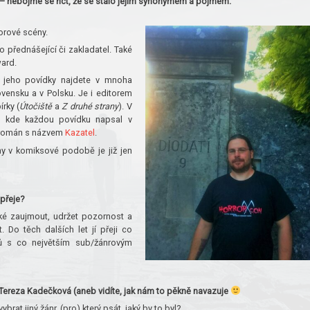
 nebojme se říct, že se stalo jejím synonymem a pojmem.
rorové scény.
 přednášející či zakladatel. Také
ward.
ě: jeho povídky najdete v mnoha
ovensku a v Polsku. Je i editorem
írky (
Útočiště
a
Z druhé strany
). V
, kde každou povídku napsal v
í román s názvem
Kazatel
.
ny v komiksové podobě je již jen
přeje?
ké zaujmout, udržet pozornost a
. Do těch dalších let jí přeji co
elů s co největším sub/žánrovým
Tereza Kadečková (aneb vidíte, jak nám to pěkně navazuje
rat jiný žánr, (pro) který psát, jaký by to byl?