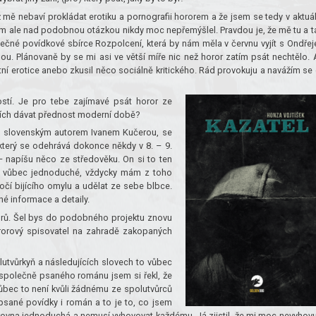
 mě nebaví prokládat erotiku a pornografii hororem a že jsem se tedy v aktuá
m ale nad podobnou otázkou nikdy moc nepřemýšlel. Pravdou je, že mě tu a 
lečné povídkové sbírce Rozpolcení, která by nám měla v červnu vyjít s Ondře
u. Plánovaně by se mi asi ve větší míře nic než horor zatím psát nechtělo. 
ní erotice anebo zkusil něco sociálně kritického. Rád provokuju a navážím se
ostí. Je pro tebe zajímavé psát horor ze
zích dávat přednost moderní době?
e slovenským autorem Ivanem Kučerou, se
který se odehrává dokonce někdy v 8. – 9.
 – napíšu něco ze středověku. On si to ten
e vůbec jednoduché, vždycky mám z toho
očí bijícího omylu a udělat ze sebe blbce.
é informace a detaily.
rů. Šel bys do podobného projektu znovu
rorový spisovatel na zahradě zakopaných
lutvůrkyň a následujících slovech to vůbec
společně psaného románu jsem si řekl, že
bec to není kvůli žádnému ze spolutvůrců
psané povídky i román a to je to, co jsem
rovna jednoduchá a nemusí vyhovovat každému. Já zjistil, že mi moc nevyhovu