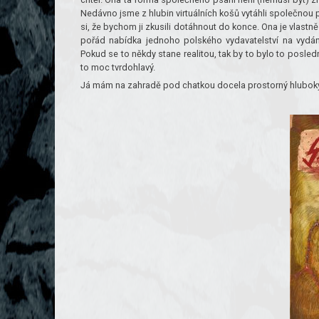
Nedávno jsme z hlubin virtuálních košů vytáhli společnou
si, že bychom ji zkusili dotáhnout do konce. Ona je vlastně 
pořád nabídka jednoho polského vydavatelství na vyd
Pokud se to někdy stane realitou, tak by to bylo to posle
to moc tvrdohlavý.
Já mám na zahradě pod chatkou docela prostorný hlubok