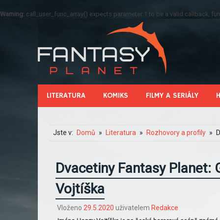
Warning
: call_user_func_array() expects parameter 1 to be a valid callback, 
LITERATURA
KOMIKS
FILMY A SERIÁLY
Jste v:
Domů
Literatura
Rozhovory a profily
D
Dvacetiny Fantasy Planet:
Vojtíška
Vloženo
29.5.2020
uživatelem
Redakce