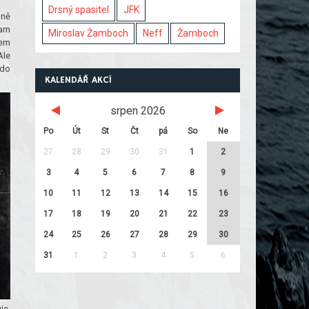
Drsný spasitel
JFK
lně
tam
Miroslav Žamboch
Neff
Žamboch
jem
Ale
 do
KALENDÁŘ AKCÍ
srpen 2026
Po
Út
St
Čt
pá
So
Ne
27
28
29
30
31
1
2
3
4
5
6
7
8
9
10
11
12
13
14
15
16
17
18
19
20
21
22
23
24
25
26
27
28
29
30
31
1
2
3
4
5
6
je.