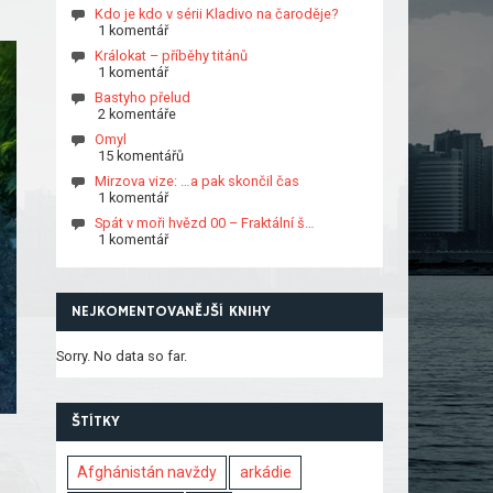
Kdo je kdo v sérii Kladivo na čaroděje?
1 komentář
Králokat – příběhy titánů
1 komentář
Bastyho přelud
2 komentáře
Omyl
15 komentářů
Mirzova vize: …a pak skončil čas
1 komentář
Spát v moři hvězd 00 – Fraktální š…
1 komentář
NEJKOMENTOVANĚJŠÍ KNIHY
Sorry. No data so far.
ŠTÍTKY
Afghánistán navždy
arkádie