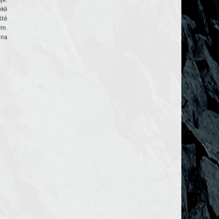
kli
ště
ým.
 na