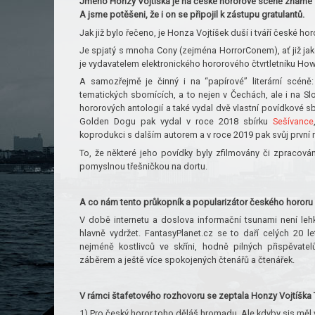
Jméno Honzy Vojtíška je na české hororové scéně známé –
A jsme potěšeni, že i on se připojil k zástupu gratulantů.
Jak již bylo řečeno, je Honza Vojtíšek duší i tváří české ho
Je spjatý s mnoha Cony (zejména HorrorConem), ať již jako
je vydavatelem elektronického hororového čtvrtletníku Ho
A samozřejmě je činný i na “papírové” literární scén
tematických sbornících, a to nejen v Čechách, ale i na Sl
hororových antologií a také vydal dvě vlastní povídkové sb
Golden Dogu pak vydal v roce 2018 sbírku
Sešívance
koprodukci s dalším autorem a v roce 2019 pak svůj prvn
To, že některé jeho povídky byly zfilmovány či zpracová
pomyslnou třešničkou na dortu.
A co nám tento průkopník a popularizátor českého hororu 
V době internetu a doslova informační tsunami není leh
hlavně vydržet. FantasyPlanet.cz se to daří celých 20 let
nejméně kostlivců ve skříni, hodně pilných přispěvat
záběrem a ještě více spokojených čtenářů a čtenářek.
V rámci štafetového rozhovoru se zeptala Honzy Vojtíška 
1) Pro český horor toho děláš hromadu. Ale kdyby sis měl vyb