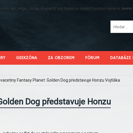
function 'wp_edge_cache_dispatch' not found or invalid function name in
/www/s
HRY
GEEKZÓNA
ZA OBZOREM
FÓRUM
DATABÁZE 
vacetiny Fantasy Planet: Golden Dog představuje Honzu Vojtíška
 Golden Dog představuje Honzu