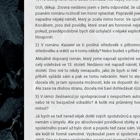
Och, děkuji. Zrovna nedávno jsem v žertu odpovídal, že už
psaném románu rozhodl ten horor vynechat. Popravdě jse
napadne nějaký námět, který je zcela mimo horor. Ve spo
Kocábem, jsou dvě povídky, které snad ani hororové nejso
pokud, pravděpodobně bych dál úchylačil v nějaké explicit
hlouposti.
2) V románu
Kazatel
se ti prolíná středověk s přítomn
středověku a vrátíš se k tomu někdy? Nebo budeš v příbě
Aktuálně dopsaný román, který jsme napsali společně s
celý odehrává ve 13. století. Nedávno mě napadl námět, 
století. Ono mě to nikdy nenapadlo, jako že bych si řekl
příběh vyžádá sám a pak se tomu nebráním. Není to al
docela vítr, je tam spousta možností, kde se dopustit do 
Ale zase na druhou stranu, docela mě baví dohledávat různ
3) V rámci
Sešívanců
jsi spolupracoval s nespočtem auto
nebo tě to bezpečně odradilo? A kolik má průměrný ho
mrtvol?
Já bych se teď nerad nějak dotkl svých spolutvůrců a spo
nemám v úmyslu. Ale po absolvování povídkové sbírky a 
společného psaní už bylo dost a pojedu teď zase sám. Vů
ale kvůli té formě samotné. Vyzkoušel jsem si společně 
chtěl. Ona ta forma společného psaní není (nemusí být) z