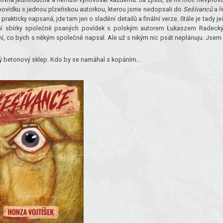
 povídku s jednou plzeňskou autorkou, kterou jsme nedopsali do
Sešívanců
a ře
prakticky napsaná, jde tam jen o sladění detailů a finální verze. Stále je tady je
ání sbírky společně psaných povídek s polským autorem Łukaszem Radeck
dní, co bych s někým společně napsal. Ale už s nikým nic psát neplánuju. Jsem
ý betonový sklep. Kdo by se namáhal s kopáním…