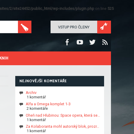
ites/2/site24452/public_html/wp-includes/plugin.php
on line
525
VSTUP PRO ČLENY
KNIH
NEJNOVĚJŠÍ KOMENTÁŘE
Archiv
1 komentář
Alfa a Omega komplet 1-3
2 komentáře
Oheň nad Hlubinou: Space opera, která se…
1 komentář
Za Kolaboranta mohl autorský blok, prozr…
1 komentář