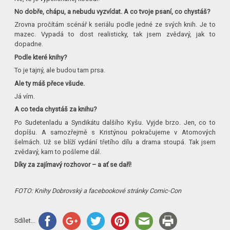
No dobře, chápu, a nebudu vyzvídat. A co tvoje psaní, co chystáš?
Zrovna pročítám scénář k seriálu podle jedné ze svých knih. Je to
mazec. Vypadá to dost realisticky, tak jsem zvědavý, jak to
dopadne.
Podle které knihy?
To je tajný, ale budou tam prsa.
Ale ty máš přece všude.
Já vím.
A co teda chystáš za knihu?
Po Sudetenladu a Syndikátu dalšího Kyšu. Vyjde brzo. Jen, co to
dopíšu. A samozřejmě s Kristýnou pokračujeme v Atomových
šelmách. Už se blíží vydání třetího dílu a drama stoupá. Tak jsem
zvědavý, kam to pošleme dál.
Díky za zajímavý rozhovor – a ať se daří!
FOTO: Knihy Dobrovský a facebookové stránky Comic-Con
Sdílet...