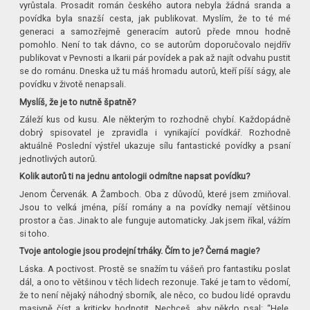
vyrůstala. Prosadit román českého autora nebyla žádná sranda a
povídka byla snazší cesta, jak publikovat. Myslím, že to té mé
generaci a samozřejmě generacím autorů přede mnou hodně
pomohlo. Není to tak dávno, co se autorům doporučovalo nejdřív
publikovat v Pevnosti a Ikarii pár povídek a pak až najít odvahu pustit
se do románu. Dneska už tu máš hromadu autorů, kteří píší ságy, ale
povídku v životě nenapsali.
Myslíš, že je to nutně špatně?
Záleží kus od kusu. Ale některým to rozhodně chybí. Každopádně
dobrý spisovatel je zpravidla i vynikající povídkář. Rozhodně
aktuálně Poslední výstřel ukazuje sílu fantastické povídky a psaní
jednotlivých autorů.
Kolik autorů ti na jednu antologii odmítne napsat povídku?
Jenom Červenák. A Žamboch. Oba z důvodů, které jsem zmiňoval.
Jsou to velká jména, píší romány a na povídky nemají většinou
prostor a čas. Jinak to ale funguje automaticky. Jak jsem říkal, vážím
si toho.
Tvoje antologie jsou prodejní trháky. Čím to je? Černá magie?
Láska. A poctivost. Prostě se snažím tu vášeň pro fantastiku poslat
dál, a ono to většinou v těch lidech rezonuje. Také je tam to vědomí,
že to není nějaký náhodný sborník, ale něco, co budou lidé opravdu
masivně číst a kriticky hodnotit. Nechceš, aby někdo psal: “Hele,