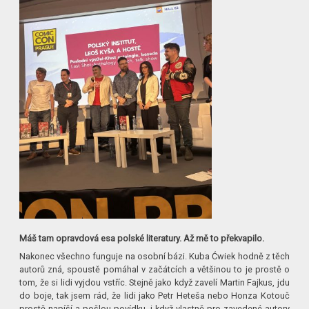
Máš tam opravdová esa polské literatury. Až mě to překvapilo.
Nakonec všechno funguje na osobní bázi. Kuba Ćwiek hodně z těch
autorů zná, spoustě pomáhal v začátcích a většinou to je prostě o
tom, že si lidi vyjdou vstříc. Stejně jako když zavelí Martin Fajkus, jdu
do boje, tak jsem rád, že lidi jako Petr Heteša nebo Honza Kotouč
prostě napíší a pošlou povídku, i když vlastně pro zavedené autory