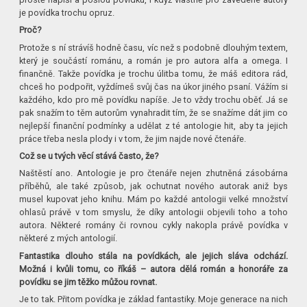
je povídka trochu opruz.
Proč?
Protože s ní strávíš hodně času, víc než s podobně dlouhým textem,
který je součástí románu, a román je pro autora alfa a omega. I
finančně. Takže povídka je trochu úlitba tomu, že máš editora rád,
chceš ho podpořit, vyždímeš svůj čas na úkor jiného psaní. Vážím si
každého, kdo pro mě povídku napíše. Je to vždy trochu oběť. Já se
pak snažím to těm autorům vynahradit tím, že se snažíme dát jim co
nejlepší finanční podmínky a udělat z té antologie hit, aby ta jejich
práce třeba nesla plody i v tom, že jim najde nové čtenáře.
Což se u tvých věcí stává často, že?
Naštěstí ano. Antologie je pro čtenáře nejen zhutněná zásobárna
příběhů, ale také způsob, jak ochutnat nového autorak aniž bys
musel kupovat jeho knihu. Mám po každé antologii velké množství
ohlasů právě v tom smyslu, že díky antologii objevili toho a toho
autora. Některé romány či rovnou cykly nakopla právě povídka v
některé z mých antologií.
Fantastika dlouho stála na povídkách, ale jejich sláva odchází.
Možná i kvůli tomu, co říkáš – autora dělá román a honoráře za
povídku se jim těžko můžou rovnat.
Je to tak. Přitom povídka je základ fantastiky. Moje generace na nich