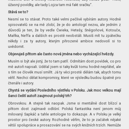
úžasný povídky, ale tady Lojza tam má fakt sračku”.
Stává se to?
Nesmí se to stávat. Proto také velmi pečlivě vybírám autory. Hodně
spisovatelů se na mě zlobí, že je do antologií nezvu, ale jedním z
důvodů je ten, že by vedle Ćwieka, Hetešy, Sněgoňové, Kotouče,
Maříka, Neffa a dalších es prostě neobstáli. Musíš mít tu zpátečku
někdy i za ty autory, kterým přirozené ambice nedovolí si to
uvědomit.
Objevuješ přitom ale často nová jména nebo vycházející hvězdy.
Musím si být ale jistý, že to tam patří. Odmítám dost povídek, co pro
mě autoři napsali. Udělal jsem si taky kvůli tomu hodně nepřátel, ale
s tím se člověk musí smířit. Já ty věci prostě dělám tak, abych tomu
věřil. Nechci dělat kompromisy, které ve výsledku budou špatně pro
čtenáře i autory.
Chystá se vydání Posledního výstřelu v Polsku. Jak moc velkou mají
šanci čeští autoři zaujmout polský trh?
Obrovskou. A stejně tak naopak. Jsme si mentálně dost blízcí a
přitom dost zajímavě odlišní. Polská fantastika není jenom můj
milovaný Sapkáč a tahle antologie to dokazuje. A v Polsku je velký
prostor pro české autory. Rozhodně věřím, že to je začátek nějaké
větší spolupráce a prosazování se na svých knižních trzích. Nemůže