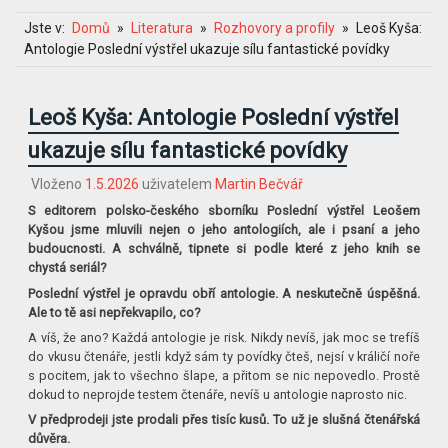
Jste v:
Domů
Literatura
Rozhovory a profily
Leoš Kyša:
Antologie Poslední výstřel ukazuje sílu fantastické povídky
Leoš Kyša: Antologie Poslední výstřel
ukazuje sílu fantastické povídky
Vloženo
1.5.2026
uživatelem
Martin Bečvář
S editorem polsko-českého sborníku Poslední výstřel Leošem
Kyšou jsme mluvili nejen o jeho antologiích, ale i psaní a jeho
budoucnosti. A schválně, tipnete si podle které z jeho knih se
chystá seriál?
Poslední výstřel je opravdu obří antologie. A neskutečně úspěšná.
Ale to tě asi nepřekvapilo, co?
A víš, že ano? Každá antologie je risk. Nikdy nevíš, jak moc se trefíš
do vkusu čtenáře, jestli když sám ty povídky čteš, nejsí v králičí noře
s pocitem, jak to všechno šlape, a přitom se nic nepovedlo. Prostě
dokud to neprojde testem čtenáře, nevíš u antologie naprosto nic.
V předprodeji jste prodali přes tisíc kusů. To už je slušná čtenářská
důvěra.