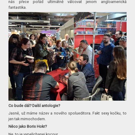
nás přece pořád ultimátně válcovat jenom angloamerická
fantastika.
Co bude dál? Další antologie?
Jasně, už máme název a nového spolueditora. Fakt sexy kočku, to
jen tak mimochodem.
Něco jako Boris Hokr?
Ne, to je vypelichanej kocour.