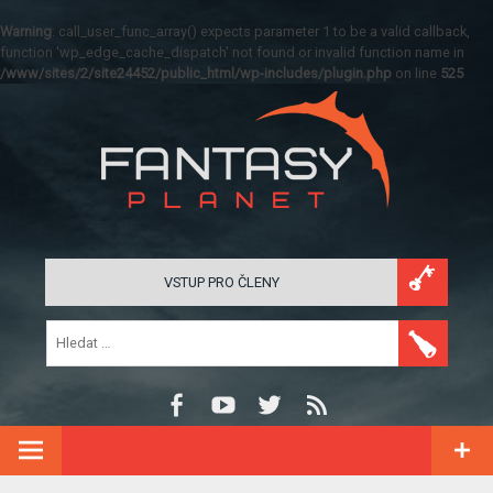
Warning
: call_user_func_array() expects parameter 1 to be a valid callback,
function 'wp_edge_cache_dispatch' not found or invalid function name in
/www/sites/2/site24452/public_html/wp-includes/plugin.php
on line
525
VSTUP PRO ČLENY