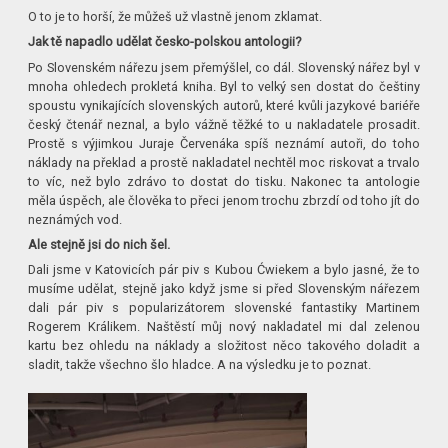
O to je to horší, že můžeš už vlastně jenom zklamat.
Jak tě napadlo udělat česko-polskou antologii?
Po Slovenském nářezu jsem přemýšlel, co dál. Slovenský nářez byl v
mnoha ohledech prokletá kniha. Byl to velký sen dostat do češtiny
spoustu vynikajících slovenských autorů, které kvůli jazykové bariéře
český čtenář neznal, a bylo vážně těžké to u nakladatele prosadit.
Prostě s výjimkou Juraje Červenáka spíš neznámí autoři, do toho
náklady na překlad a prostě nakladatel nechtěl moc riskovat a trvalo
to víc, než bylo zdrávo to dostat do tisku. Nakonec ta antologie
měla úspěch, ale člověka to přeci jenom trochu zbrzdí od toho jít do
neznámých vod.
Ale stejně jsi do nich šel.
Dali jsme v Katovicích pár piv s Kubou Ćwiekem a bylo jasné, že to
musíme udělat, stejně jako když jsme si před Slovenským nářezem
dali pár piv s popularizátorem slovenské fantastiky Martinem
Rogerem Králikem. Naštěstí můj nový nakladatel mi dal zelenou
kartu bez ohledu na náklady a složitost něco takového doladit a
sladit, takže všechno šlo hladce. A na výsledku je to poznat.