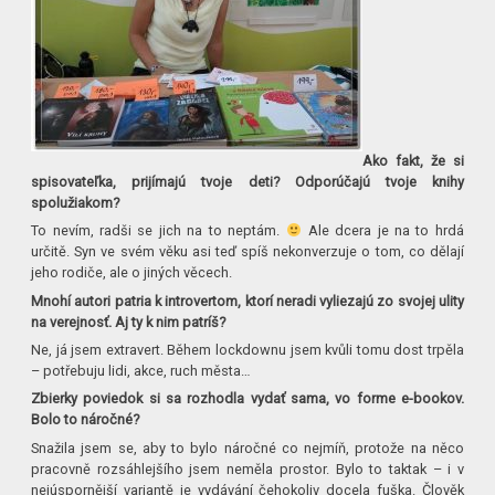
Ako fakt, že si
spisovateľka, prijímajú tvoje deti? Odporúčajú tvoje knihy
spolužiakom?
To nevím, radši se jich na to neptám.
Ale dcera je na to hrdá
určitě. Syn ve svém věku asi teď spíš nekonverzuje o tom, co dělají
jeho rodiče, ale o jiných věcech.
Mnohí autori patria k introvertom, ktorí neradi vyliezajú zo svojej ulity
na verejnosť. Aj ty k nim patríš?
Ne, já jsem extravert. Během lockdownu jsem kvůli tomu dost trpěla
– potřebuju lidi, akce, ruch města…
Zbierky poviedok si sa rozhodla vydať sama, vo forme e-bookov.
Bolo to náročné?
Snažila jsem se, aby to bylo náročné co nejmíň, protože na něco
pracovně rozsáhlejšího jsem neměla prostor. Bylo to taktak – i v
nejúspornější variantě je vydávání čehokoliv docela fuška. Člověk