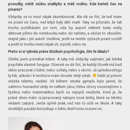
posudky, robíš súdnu znalkyňu a máš rodinu. Kde berieš čas na
písanie?
Vždycky se to musí nějak zkombinovat. Ale dá se říct, že teď mám
na psaní víc času, než když byly děti malé. Taky se přiznám, že tak
trochu pošilhávám po tom, zda by aspoň některé texty nešly
diktovat přímo do notebooku nebo do tabletu, a občas to zkouším,
stejně jako i jiní autoři. Uvidíme, jestli se tenhle způsob psaní rozšíří
a jestli to tvorbu textů nějak víc zrychlí, nebo ne.
Prečo si si vybrala práve štúdium psychológie, čím ťa lákalo?
Chtěla jsem pomáhat lidem. A taky mě vždycky zajímalo, jak lidská
psychika vlastně funguje. Obecně se dá říct, že každý člověk má buď
sklon pracovat s lidmi, nebo zvířaty, nebo s věcmi. Já upřednostňuju
ty lidi, ačkoliv i k technice mám docela vřelý vztah.
Další je potom
otázka talentu, nadání. Už během studia gymplu bylo jasné, že
zatímco humanitní vědy mi celkem jdou, třeba obory souvisejícími s
fyzikou nebo matematikou bych se nejspíš neuživila. Ironií je, že
právě dnes mám rozpracovaný rukopis nové knihy, která se těmito
vědami zabývá. Jenže úplně jinak, než nás to učili ve škole. A taky
složitější pasáže konzultuju s lidmi, kteří tomu rozumí víc.