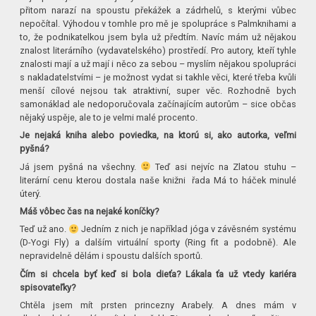
přitom narazí na spoustu překážek a zádrhelů, s kterými vůbec
nepočítal. Výhodou v tomhle pro mě je spolupráce s Palmknihami a
to, že podnikatelkou jsem byla už předtím. Navíc mám už nějakou
znalost literárního (vydavatelského) prostředí. Pro autory, kteří tyhle
znalosti mají a už mají i něco za sebou – myslím nějakou spolupráci
s nakladatelstvími – je možnost vydat si takhle věci, které třeba kvůli
menší cílové nejsou tak atraktivní, super věc. Rozhodně bych
samonáklad ale nedoporučovala začínajícím autorům – sice občas
nějaký uspěje, ale to je velmi malé procento.
Je nejaká kniha alebo poviedka, na ktorú si, ako autorka, veľmi
pyšná?
Já jsem pyšná na všechny.
Teď asi nejvíc na Zlatou stuhu –
literární cenu kterou dostala naše knižni řada Má to háček minulé
úterý.
Máš vôbec čas na nejaké koníčky?
Teď už ano.
Jedním z nich je například jóga v závěsném systému
(D-Yogi Fly) a dalším virtuální sporty (Ring fit a podobně). Ale
nepravidelně dělám i spoustu dalších sportů.
Čím si chcela byť keď si bola dieťa? Lákala ťa už vtedy kariéra
spisovateľky?
Chtěla jsem mít prsten princezny Arabely. A dnes mám v