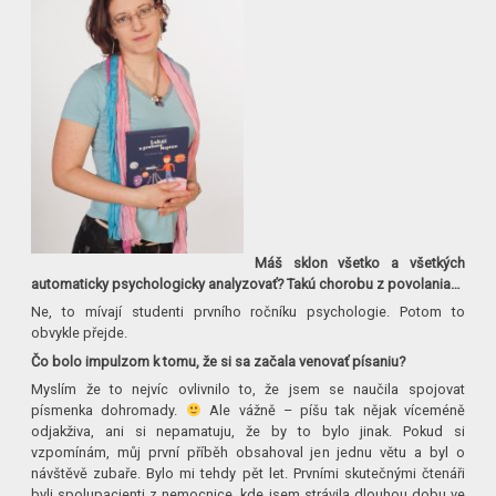
Máš sklon všetko a všetkých
automaticky psychologicky analyzovať? Takú chorobu z povolania…
Ne, to mívají studenti prvního ročníku psychologie. Potom to
obvykle přejde.
Čo bolo impulzom k tomu, že si sa začala venovať písaniu?
Myslím že to nejvíc ovlivnilo to, že jsem se naučila spojovat
písmenka dohromady.
Ale vážně – píšu tak nějak víceméně
odjakživa, ani si nepamatuju, že by to bylo jinak. Pokud si
vzpomínám, můj první příběh obsahoval jen jednu větu a byl o
návštěvě zubaře. Bylo mi tehdy pět let. Prvními skutečnými čtenáři
byli spolupacienti z nemocnice, kde jsem strávila dlouhou dobu ve