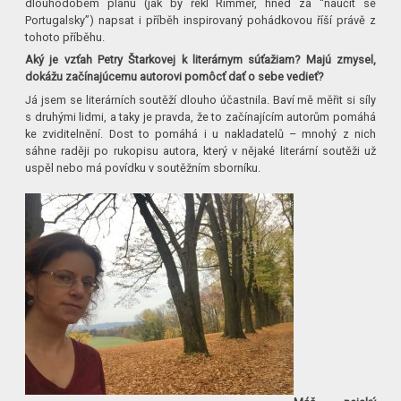
dlouhodobém plánu (jak by řekl Rimmer, hned za “naučit se
Portugalsky”) napsat i příběh inspirovaný pohádkovou říší právě z
tohoto příběhu.
Aký je vzťah Petry Štarkovej k literárnym súťažiam? Majú zmysel,
dokážu začínajúcemu autorovi pomôcť dať o sebe vedieť?
Já jsem se literárních soutěží dlouho účastnila. Baví mě měřit si síly
s druhými lidmi, a taky je pravda, že to začínajícím autorům pomáhá
ke zviditelnění. Dost to pomáhá i u nakladatelů – mnohý z nich
sáhne raději po rukopisu autora, který v nějaké literární soutěži už
uspěl nebo má povídku v soutěžním sborníku.