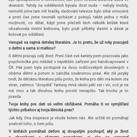
dvanácti. Tehdy na odděleních bývala dost nuda – nebyly mobily,
nemohli jsme tam mít hračky, sledování televize bylo silně omezené
a první čas jsme nesměli vycházet z pokojů, takže jedna z mála
možností, co dělat, když jsme přečetli těch několik knížek které
obsahovala místní knihovna, bylo psát příběhy vlastní a dávat je
kolovat po oddělení.
Venuješ sa najmä detskej literatúre. Je to preto, že už roky pracuješ
s deťmi a sama si matkou?
S dětmi pracuju celý život. První část své kariéry jsem pracovala jako
psycholožka pro mládež v největším zařízení pro handicapované v
ČR. Pak jsem byla postupně na dvou rodičovských dovolených s
oběma dětmi a potom si založila soukromou praxi. Ale zlé jazyky
tvrdí, že dětskou literaturu píšu proto, že kniha pro děti má kolem sta
stran, zatímco “dospělá” fantasy mívá okolo pěti set i víc, což je na
mě moc a tak dlouhou knihu prostě nenapíšu. Tak trochu je to
pravda.
Tvoje knihy pre deti sú veľmi obľúbené. Pomáha ti vo vymýšľaní
týchto príbehov aj tvoja klinická prax?
Jak kdy. Ona inspirace je všude kolem nás. Ale určitě mi pomáhají
znalosti toho, o čem píšu.
V knihách pomáhaš deťom aj dospelým pochopiť, aký je život