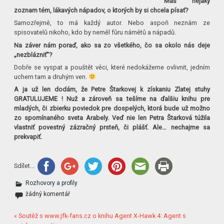
Máš nejaký
zoznam tém, lákavých nápadov, o ktorých by si chcela písať?
Samozřejmě, to má každý autor. Nebo aspoň neznám ze
spisovatelů nikoho, kdo by neměl fůru námětů a nápadů.
Na záver nám poraď, ako sa zo všetkého, čo sa okolo nás deje
„nezblázniť“?
Dobře se vyspat a pouštět věci, které nedokážeme ovlivnit, jedním
uchem tam a druhým ven.
A ja už len dodám, že Petre Štarkovej k získaniu Zlatej stuhy
GRATULUJEME ! Nuž a zároveň sa tešíme na ďalšiu knihu pre
mladých, či zbierku poviedok pre dospelých, ktorá bude už možno
zo spomínaného sveta Arabely. Veď nie len Petra Štarková túžila
vlastniť povestný zázračný prsteň, či plášť. Ale… nechajme sa
prekvapiť.
Sdílet...
Rozhovory a profily
žádný komentář
« Soutěž s www.jfk-fans.cz o knihu Agent X-Hawk 4: Agent s