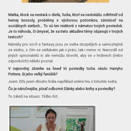
Matka, ktorá sa nestará o dieťa, ľudia, ktorí sa nedokážu odtrhnúť od
hernej konzoly, problémy s výchovou potomkov, závislosť na
sociálnych sieťach… To sú len niektoré z námetov tvojich poviedok.
Je to náhoda, či úmysel, že sa tieto aktuálne témy objavujú v tvojich
textoch?
Náměty pro sci-fi a fantasy jsou ze světa dospělých a samozřejmě
ze všeho, s čím se setkávám jak v práci, tak i mimo ni. Narozdíl od
jiných spisovatelů si ale nemůžu dovolit, aby se v hrdinech (nebo
záporácích) někdo poznal.
V najnovšej zbierke sa hneď tri poviedky točia okolo Harryho
Pottera. Si jeho veľký fanúšik?
Jsem. Dřív jsem dlouho hrála například online hru z tohohle světa.
Čo je náročnejšie, písať odborné články alebo knihy a poviedky?
To záleží na situaci. Těžko říct.