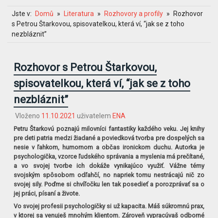
Jste v:
Domů
Literatura
Rozhovory a profily
Rozhovor
s Petrou Štarkovou, spisovatelkou, která ví, “jak se z toho
nezbláznit”
Rozhovor s Petrou Štarkovou,
spisovatelkou, která ví, “jak se z toho
nezbláznit”
Vloženo
11.10.2021
uživatelem
ENA
Petru Štarkovú poznajú milovníci fantastiky každého veku. Jej knihy
pre deti patria medzi žiadané a poviedková tvorba pre dospelých sa
nesie v ľahkom, humornom a občas ironickom duchu. Autorka je
psychologička, vzorce ľudského správania a myslenia má prečítané,
a vo svojej tvorbe ich dokáže vynikajúco využiť. Vážne témy
svojským spôsobom odľahčí, no napriek tomu nestrácajú nič zo
svojej sily. Poďme si chvíľočku len tak posedieť a porozprávať sa o
jej práci, písaní a živote.
Vo svojej profesii psychologičky si už kapacita. Máš súkromnú prax,
v ktorej sa venuješ mnohým klientom. Zároveň vypracúvaš odborné