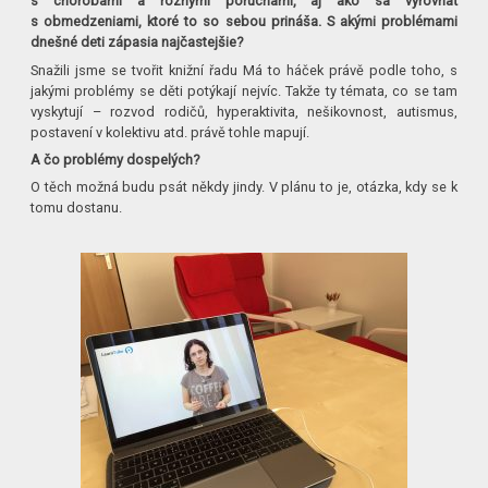
s chorobami a rôznymi poruchami, aj ako sa vyrovnať
s obmedzeniami, ktoré to so sebou prináša. S akými problémami
dnešné deti zápasia najčastejšie?
Snažili jsme se tvořit knižní řadu Má to háček právě podle toho, s
jakými problémy se děti potýkají nejvíc. Takže ty témata, co se tam
vyskytují – rozvod rodičů, hyperaktivita, nešikovnost, autismus,
postavení v kolektivu atd. právě tohle mapují.
A čo problémy dospelých?
O těch možná budu psát někdy jindy. V plánu to je, otázka, kdy se k
tomu dostanu.