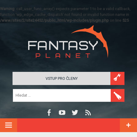
Warning
: call_user_func_array() expects parameter 1 to be a valid callback,
function 'wp_edge_cache_dispatch' not found or invalid function name in
/www/sites/2/site24452/public_html/wp-includes/plugin.php
on line
525
VSTUP PRO ČLENY