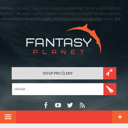
Warning
: call_user_func_array() expects parameter 1 to be a valid callback,
function 'wp_edge_cache_dispatch' not found or invalid function name in
/www/sites/2/site24452/public_html/wp-includes/plugin.php
on line
525
VSTUP PRO ČLENY