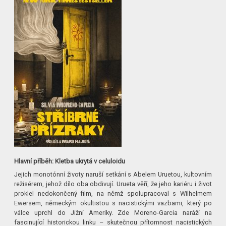
Hlavní příběh: Kletba ukrytá v celuloidu
Jejich monotónní životy naruší setkání s Abelem Uruetou, kultovním
režisérem, jehož dílo oba obdivují. Urueta věří, že jeho kariéru i život
proklel nedokončený film, na němž spolupracoval s Wilhelmem
Ewersem, německým okultistou s nacistickými vazbami, který po
válce uprchl do Jižní Ameriky. Zde Moreno-Garcia naráží na
fascinující historickou linku – skutečnou přítomnost nacistických