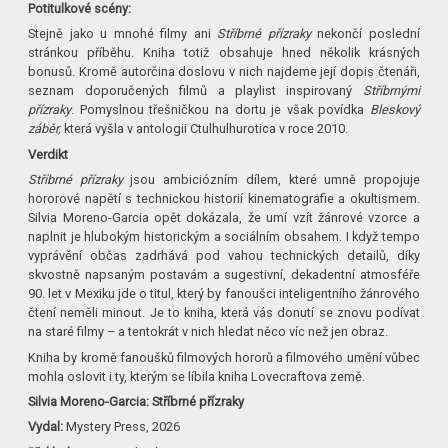
Potitulkové scény:
Stejně jako u mnohé filmy ani
Stříbrné přízraky
nekončí poslední
stránkou příběhu. Kniha totiž obsahuje hned několik krásných
bonusů. Kromě autorčina doslovu v nich najdeme její dopis čtenáři,
seznam doporučených filmů a playlist inspirovaný
Stříbrnými
přízraky
. Pomyslnou třešničkou na dortu je však povídka
Bleskový
záběr,
která vyšla v antologii Ctulhulhurotica v roce 2010.
Verdikt
Stříbrné přízraky
jsou ambiciózním dílem, které umně propojuje
hororové napětí s technickou historií kinematografie a okultismem.
Silvia Moreno-Garcia opět dokázala, že umí vzít žánrové vzorce a
naplnit je hlubokým historickým a sociálním obsahem. I když tempo
vyprávění občas zadrhává pod vahou technických detailů, díky
skvostně napsaným postavám a sugestivní, dekadentní atmosféře
90. let v Mexiku jde o titul, který by fanoušci inteligentního žánrového
čtení neměli minout. Je to kniha, která vás donutí se znovu podívat
na staré filmy – a tentokrát v nich hledat něco víc než jen obraz.
Kniha by kromě fanoušků filmových hororů a filmového umění vůbec
mohla oslovit i ty, kterým se líbila kniha Lovecraftova země.
Silvia Moreno-Garcia: Stříbrné přízraky
Vydal:
Mystery Press, 2026