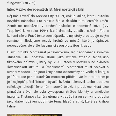
fungovat.“ (str.282)
Intro: Mexiko devadesátých let: Mezi nostalgií a krizí
Děj nás zavádí do Mexico City 90. let, což je kulisa, kterou autorka
nevybírá náhodou. Pro Mexiko šlo o dekádu turbulentních změn.
Země se nacházela v sevření hluboké ekonomické krize (tzv.
Tequilová krize roku 1994), která drasticky zasáhla střední třídu a
kulturní sféru. Právě tento pocit úpadku a nejistoty prostupuje celým
románem. Sledujeme osudy hrdinů ve městě, které je špinavé,
nebezpečné, ale stále fascinující svou brutalitou i krásou.
Hlavní hrdinka Montserrat je talentovaná, leč nedoceněná zvuková
střihačka. Její postava slouží jako kritické zrcadlo tehdejšího
filmového průmyslu, který byl v 90. letech v Mexiku silně ovlivněn
šovinistickou kulturou a “mačismem”. Montserrat musí bojovat o
uznání v oboru, kde jsou ženy často odsouvány na vedlejší kolej, a
její frustrace je hmatatelným motorem příběhu. Jejím protipólem je
její nejlepší přítel Tristán, bývalá hvězda telenovel. Jeho postava
reflektuje tehdejší fenomén masové televizní produkce, která sice
přinášela slávu, ale byla vykoupena ztrátou identity a umělecké
integrity. Tristanova kariéra utonula v tragédii a on se nyní protlouká
jako dabér, což jen podtrhuje téma hlasů a stínů, které se knihou
táhne.