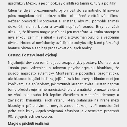
uprchlíků v Mexiku a jejich pokusy o infiltraci tamní kultury a politiky.
Cílem tehdejšího experimentu bylo vložit do samotného filmového
pásu magickou kletbu skrze stříbro obsažené v nitrátovém filmu.
Režisér přesvědčí Montserrat a Tristána, aby mu pomohli snímek
dokončit, zlomit kletbu a zvrátit nepřízeň osudu. Brzy se však
ukazuje, že filmová magie je víc než jen metafora. Autorka pracuje s
myšlenkou, že film je rituál – světlo a zvuk manipulující s vědomím
diváka. Hrdinové nevědomky uvádějí do pohybu síly, které překračují
hranice plátna a začínají prosakovat do jejich reality.
Casting: Postavy, které dýchají
Nejsilnější devízou románu jsou bezpochyby postavy. Montserrat a
Tristán jsou vykresleni s takovou psychologickou hloubkou, že
působí naprosto autenticky. Montserrat je popudlivá, pragmatická,
ale hluboce loajální hrdinka, jejíž láska k hororovým filmům není jen
koníčkem, ale způsobem, jak rozumět krutosti světa. Tristan naproti
tomu představuje mírně narcistického a dramatického muže, v němž
se však bije touha být lepším člověkem s vlastními démony a
závislostí. Dynamika jejich vztahu, který balancuje na hraně mezi
hlubokým přátelstvím a nevyslovenou láskou, tvoří emocionální
jádro celé knihy. Jejich vzájemná závislost je v toxickém prostředí
90. let jejich jedinou kotvou.
Magie s příchutí realismu