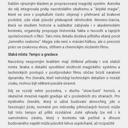
Dalším výrazným kladem je propracovaný magický systém. Autorka
do něj integrovala prvky nacistického okultismu a “árijské magie”,
které se sice v popkultuře často objevují v přehnané až brakové
podobě, zde však působí překvapivě věrohodně. Moreno-Garcia,
která se studiem historie a subkultur zabývala i v akademickém
kontextu, organicky propojuje historická fakta o teosofii a tajných
společnostech s fikcí. Tato míra detailu dodává příběhu vítaný pocit
„temného realismu“. Magie zde není o mávání hůlkou, ale o precizní
práci se zvukovou vlnou, střihem a chemickým složením filmu.
Slabá místa: Tempo a gradace
Navzdory nesporným kvalitám mají
Stříbrné přízraky
i svá slabší
místa. Snaha o detailní vysvětlení složitostí magického systému a
technických postupů v postprodukci filmu občas brzdí narativní
dynamiku. Pro čtenáře, kteří neholdují technickým detailům o mixáži
zvuku, mohou být některé pasáže únavné.
Děj se rozvíjí velmi pozvolna, v duchu “slow-burn” hororů, a
skutečně mrazivé napětí graduje až v posledních sto stranách. Pro
trpělivého čtenáře, který si užívá budování atmosféry, jde o
fascinující jízdu, nicméně pro milovníky přímočarých hororů může
být toto tempo až příliš rozvláčné. Jisté výhrady lze mít i k
samotnému závěru, který v kontextu tak pečlivě a dlouze
budovaného napětí může působit lehce uspěchaně, až rozpačitě.