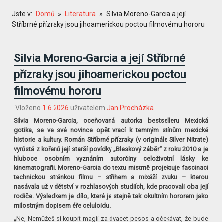
Jste v:
Domů
Literatura
Silvia Moreno-Garcia a její
Stříbrné přízraky jsou jihoamerickou poctou filmovému hororu
Silvia Moreno-Garcia a její Stříbrné
přízraky jsou jihoamerickou poctou
filmovému hororu
Vloženo
1.6.2026
uživatelem
Jan Procházka
Silvia Moreno-Garcia, oceňovaná autorka bestselleru Mexická
gotika, se ve své novince opět vrací k temným stínům mexické
historie a kultury. Román Stříbrné přízraky (v originále Silver Nitrate)
vyrůstá z kořenů její starší povídky „Bleskový záběr“ z roku 2010 a je
hluboce osobním vyznáním autorčiny celoživotní lásky ke
kinematografii. Moreno-Garcia do textu mistrně projektuje fascinaci
technickou stránkou filmu – střihem a mixáží zvuku – kterou
nasávala už v dětství v rozhlasových studiích, kde pracovali oba její
rodiče. Výsledkem je dílo, které je stejně tak okultním hororem jako
milostným dopisem éře celuloidu.
„
Ne, Nemůžeš si koupit magii za dvacet pesos a očekávat, že bude