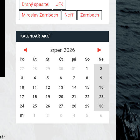
Drsný spasitel
JFK
Miroslav Žamboch
Neff
Žamboch
KALENDÁŘ AKCÍ
srpen 2026
Po
Út
St
Čt
pá
So
Ne
27
28
29
30
31
1
2
3
4
5
6
7
8
9
10
11
12
13
14
15
16
17
18
19
20
21
22
23
24
25
26
27
28
29
30
31
1
2
3
4
5
6
tář