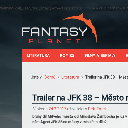
Warning
: call_user_func_array() expects parameter 1 to be a valid callback, 
LITERATURA
KOMIKS
FILMY A SERIÁLY
Jste v:
Domů
Literatura
Trailer na JFK 38 – Měst
Trailer na JFK 38 – Město 
Vloženo
24.2.2017
uživatelem
Petr Totek
Druhý díl Mrtvého města od Miroslava Žambocha je už v ti
nám Agent JFK 38 na otázky z minulého dílu?