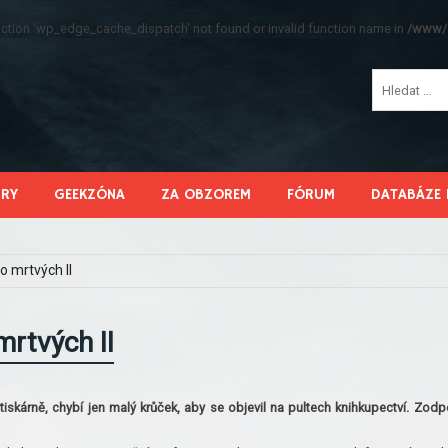
function 'wp_edge_cache_dispatch' not found or invalid function name in
/www/s
HRY
GEEKZÓNA
ZA OBZOREM
FÓRUM
DATABÁZE 
o mrtvých II
mrtvých II
skárně, chybí jen malý krůček, aby se objevil na pultech knihkupectví. Zodp