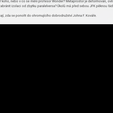
V koho, nebo v co se mění profesor Wonder? Metaprostor je deformován, ovli
zabránit izolaci od zbytku paralelversa? Úkolů má před sebou JFK pěknou řád
áhají, zda se ponořit do ohromujícího dobrodružství Johna F. Kováře.