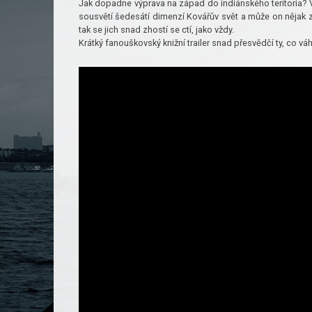
Jak dopadne výprava na západ do indiánského teritoria? 
sousvětí šedesátí dimenzí Kovářův svět a může on nějak 
tak se jich snad zhostí se ctí, jako vždy.
Krátký fanouškovský knižní trailer snad přesvědčí ty, co v