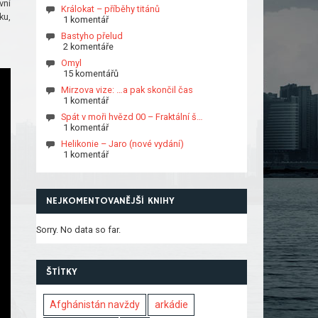
vní
Králokat – příběhy titánů
ku,
1 komentář
Bastyho přelud
2 komentáře
Omyl
15 komentářů
Mirzova vize: …a pak skončil čas
1 komentář
Spát v moři hvězd 00 – Fraktální š…
1 komentář
Helikonie – Jaro (nové vydání)
1 komentář
NEJKOMENTOVANĚJŠÍ KNIHY
Sorry. No data so far.
ŠTÍTKY
Afghánistán navždy
arkádie