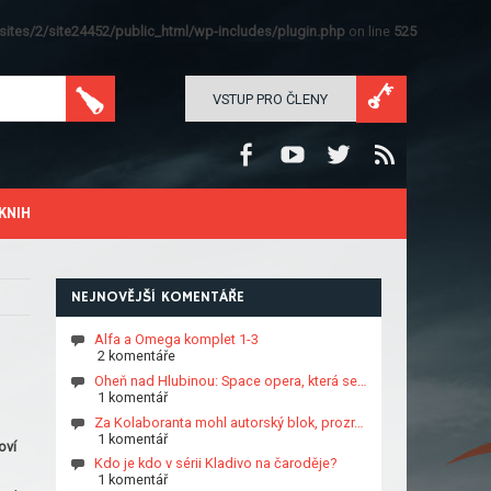
ites/2/site24452/public_html/wp-includes/plugin.php
on line
525
VSTUP PRO ČLENY
KNIH
NEJNOVĚJŠÍ KOMENTÁŘE
Alfa a Omega komplet 1-3
2 komentáře
Oheň nad Hlubinou: Space opera, která se…
1 komentář
Za Kolaboranta mohl autorský blok, prozr…
1 komentář
oví
Kdo je kdo v sérii Kladivo na čaroděje?
1 komentář