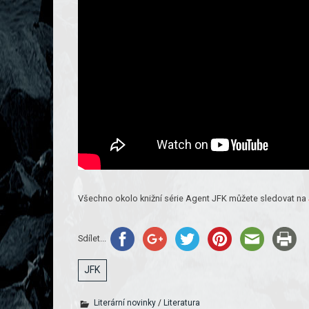
Všechno okolo knižní série Agent JFK můžete sledovat na
Sdílet...
JFK
Literární novinky
/
Literatura