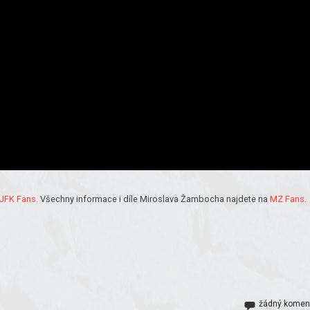
JFK Fans.
Všechny informace i díle Miroslava Žambocha najdete na
MZ Fans.
žádný komen