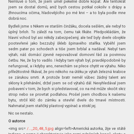
Nemluvě o tom, že jsem uměl pekelně dobře kopat. Ale tentokrát
jsem se dostal domů, aniž bych cestou potkal cokoliv s drápy a
žhnoucíma očima, hladovějícího po mé krvi – a to byla podle mne
dobrá noc.
Bydleli jsme s Nikem ve starším činžáku, docela sešlém, ale nebyl to
úplný brloh. To záleží na tom, čemu tak říkáte. Předpokládám, že
hlavní vchod byl asi někdy zabezpečený, ale teď byly dveře obvykle
pootevřené jako bezzubý škleb špinavého staříka. Vyběhl jsem
sedm pater po schodech a tiše jsem brblal a nadával. Nebyl tam
výtah; náš domácí zjevně nepovažoval domovní řád za povinnou
četbu. Ne, že by to vadilo. I kdyby tam výtah byl, pravděpodobně by
nefungoval, a i kdyby ano, nenechám se přece chytit ve výtahu. Niko
příležitostně říkával, že pro někoho na útěku je výtah železná krabice
se zárukou smrti. A protože bratr neměl vůbec žádný talent ani
sklony k přehánění, držel jsem se od výtahů dál. Nevyhledával jsem
pobavení v tom, že bych si představoval, co na mě může skočit skrz
strop nebo se provrtat podlahou. Prošel jsem chodbou k našemu
bytu, strčil klíč do zámku a otevřel dveře do tmavé místnosti.
Nahmatal jsem stařičký plastový vypínač a stiskl jej.
Nic se nestalo.
O autorce
<img src=
/…_20_48_5.jpg
align=left>Americká autorka, žije ve státě