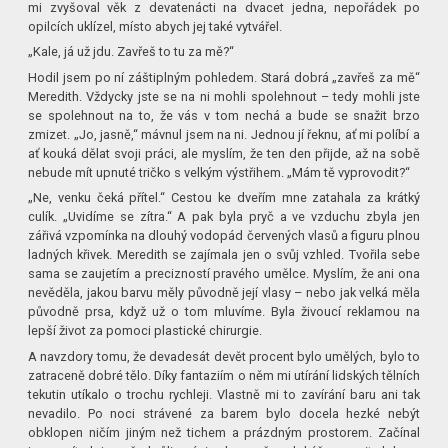
mi zvyšoval věk z devatenácti na dvacet jedna, nepořádek po
opilcích uklízel, místo abych jej také vytvářel.
„Kale, já už jdu. Zavřeš to tu za mě?“
Hodil jsem po ní záštiplným pohledem. Stará dobrá „zavřeš za mě“
Meredith. Vždycky jste se na ni mohli spolehnout – tedy mohli jste
se spolehnout na to, že vás v tom nechá a bude se snažit brzo
zmizet. „Jo, jasně,“ mávnul jsem na ni. Jednou jí řeknu, ať mi políbí a
ať kouká dělat svoji práci, ale myslím, že ten den přijde, až na sobě
nebude mít upnuté tričko s velkým výstřihem. „Mám tě vyprovodit?“
„Ne, venku čeká přítel.“ Cestou ke dveřím mne zatahala za krátký
culík. „Uvidíme se zítra.“ A pak byla pryč a ve vzduchu zbyla jen
zářivá vzpomínka na dlouhý vodopád červených vlasů a figuru plnou
ladných křivek. Meredith se zajímala jen o svůj vzhled. Tvořila sebe
sama se zaujetím a precizností pravého umělce. Myslím, že ani ona
nevěděla, jakou barvu měly původně její vlasy – nebo jak velká měla
původně prsa, když už o tom mluvíme. Byla živoucí reklamou na
lepší život za pomoci plastické chirurgie.
A navzdory tomu, že devadesát devět procent bylo umělých, bylo to
zatraceně dobré tělo. Díky fantaziím o něm mi utírání lidských tělních
tekutin utíkalo o trochu rychleji. Vlastně mi to zavírání baru ani tak
nevadilo. Po noci strávené za barem bylo docela hezké nebýt
obklopen ničím jiným než tichem a prázdným prostorem. Začínal