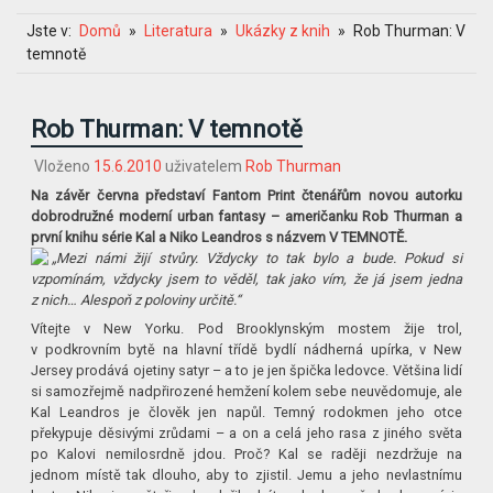
Jste v:
Domů
Literatura
Ukázky z knih
Rob Thurman: V
temnotě
Rob Thurman: V temnotě
Vloženo
15.6.2010
uživatelem
Rob Thurman
Na závěr června představí Fantom Print čtenářům novou autorku
dobrodružné moderní urban fantasy – američanku Rob Thurman a
první knihu série Kal a Niko Leandros s názvem V TEMNOTĚ.
„Mezi námi žijí stvůry. Vždycky to tak bylo a bude. Pokud si
vzpomínám, vždycky jsem to věděl, tak jako vím, že já jsem jedna
z nich… Alespoň z poloviny určitě.“
Vítejte v New Yorku. Pod Brooklynským mostem žije trol,
v podkrovním bytě na hlavní třídě bydlí nádherná upírka, v New
Jersey prodává ojetiny satyr – a to je jen špička ledovce. Většina lidí
si samozřejmě nadpřirozené hemžení kolem sebe neuvědomuje, ale
Kal Leandros je člověk jen napůl. Temný rodokmen jeho otce
překypuje děsivými zrůdami – a on a celá jeho rasa z jiného světa
po Kalovi nemilosrdně jdou. Proč? Kal se raději nezdržuje na
jednom místě tak dlouho, aby to zjistil. Jemu a jeho nevlastnímu