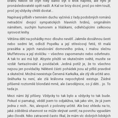
bratru Nikovi se čtyři roky dařilo být o krok napřed, ale nyní je
pronásledovatelé opět našli. A Kal se brzy dozví, proč po něm touží,
proč jej vždycky chtěli dostat…
Napínavý příběh v temném duchu vyčnívá z řady podobných románů
netradiční dvojicí sympatických hlavních hrdinů, originálním
námětem, suchým humorem a hláškami, odlehčujícími celkovou
syrovost knihy.
Většina dětí na pohádky moc dlouho nevěří. Jakmile dosáhnou šesti
nebo sedmi let, odloží Popelku a její střevícový fetiš, tři malá
prasátka a jejich narušování domovního práva, i malou slečnu
Muffetovou a její stoličku – všechno zapomenuto nebo odvrhnuto.
A tak to asi má být. Abyste přežili ve skutečném světě, musíte se
vzdát fantazírování a povídaček. Jediná potíž je, že to všechno
nejsou jen povídačky. Některé části pohádek jsou až příliš pravdivé
a skutečné. Možná neexistuje Červená Karkulka, ale zlý vlk určitě ano.
Sněhurka tu není, ale zlá královna nepochybně existuje. Žádné
příšerně roztomilé blonďaté mrně, ale čarodějnice, co jí děti… jo. To
teda jo.
Mezi námi žijí příšery. Vždycky to tak bylo a vždycky to tak bude.
Pokud si pamatuji, věděl jsem to odjakživa, tak jako vím, že já jsem
jedna z nich… No, alespoň z poloviny určitě. Ale bez ohledu na to,
jaká zděděná ohavnost se může skrývat uvnitř, na povrchu vypadám
jako člověk. Niko zatraceně často říkal, že mám víc dobrých lidských