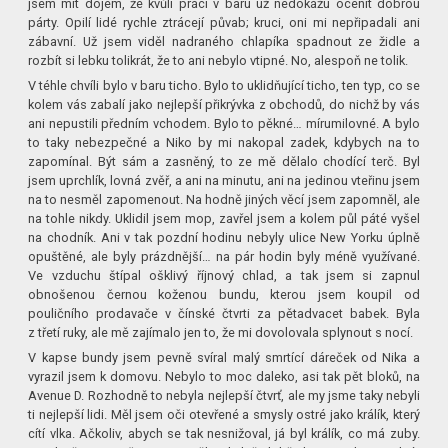
jsem mít dojem, že kvůli práci v baru už nedokážu ocenit dobrou
párty. Opilí lidé rychle ztrácejí půvab; kruci, oni mi nepřipadali ani
zábavní. Už jsem viděl nadraného chlapíka spadnout ze židle a
rozbít si lebku tolikrát, že to ani nebylo vtipné. No, alespoň ne tolik.
V téhle chvíli bylo v baru ticho. Bylo to uklidňující ticho, ten typ, co se
kolem vás zabalí jako nejlepší přikrývka z obchodů, do nichž by vás
ani nepustili předním vchodem. Bylo to pěkné… mírumilovné. A bylo
to taky nebezpečné a Niko by mi nakopal zadek, kdybych na to
zapomínal. Být sám a zasněný, to ze mě dělalo chodící terč. Byl
jsem uprchlík, lovná zvěř, a ani na minutu, ani na jedinou vteřinu jsem
na to nesměl zapomenout. Na hodně jiných věcí jsem zapomněl, ale
na tohle nikdy. Uklidil jsem mop, zavřel jsem a kolem půl páté vyšel
na chodník. Ani v tak pozdní hodinu nebyly ulice New Yorku úplně
opuštěné, ale byly prázdnější… na pár hodin byly méně využívané.
Ve vzduchu štípal ošklivý říjnový chlad, a tak jsem si zapnul
obnošenou černou koženou bundu, kterou jsem koupil od
pouličního prodavače v čínské čtvrti za pětadvacet babek. Byla
z třetí ruky, ale mě zajímalo jen to, že mi dovolovala splynout s nocí.
V kapse bundy jsem pevně svíral malý smrtící dáreček od Nika a
vyrazil jsem k domovu. Nebylo to moc daleko, asi tak pět bloků, na
Avenue D. Rozhodně to nebyla nejlepší čtvrť, ale my jsme taky nebyli
ti nejlepší lidi. Měl jsem oči otevřené a smysly ostré jako králík, který
cítí vlka. Ačkoliv, abych se tak nesnižoval, já byl králík, co má zuby.