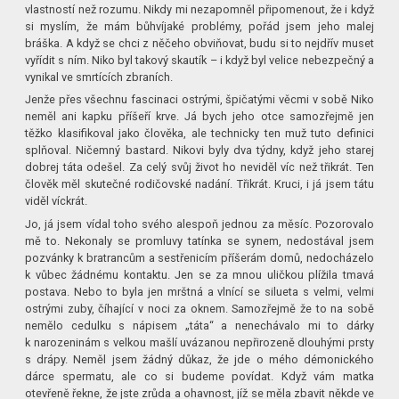
vlastností než rozumu. Nikdy mi nezapomněl připomenout, že i když
si myslím, že mám bůhvíjaké problémy, pořád jsem jeho malej
bráška. A když se chci z něčeho obviňovat, budu si to nejdřív muset
vyřídit s ním. Niko byl takový skautík – i když byl velice nebezpečný a
vynikal ve smrtících zbraních.
Jenže přes všechnu fascinaci ostrými, špičatými věcmi v sobě Niko
neměl ani kapku příšeří krve. Já bych jeho otce samozřejmě jen
těžko klasifikoval jako člověka, ale technicky ten muž tuto definici
splňoval. Ničemný bastard. Nikovi byly dva týdny, když jeho starej
dobrej táta odešel. Za celý svůj život ho neviděl víc než třikrát. Ten
člověk měl skutečné rodičovské nadání. Třikrát. Kruci, i já jsem tátu
viděl víckrát.
Jo, já jsem vídal toho svého alespoň jednou za měsíc. Pozorovalo
mě to. Nekonaly se promluvy tatínka se synem, nedostával jsem
pozvánky k bratrancům a sestřenicím příšerám domů, nedocházelo
k vůbec žádnému kontaktu. Jen se za mnou uličkou plížila tmavá
postava. Nebo to byla jen mrštná a vlnící se silueta s velmi, velmi
ostrými zuby, číhající v noci za oknem. Samozřejmě že to na sobě
nemělo cedulku s nápisem „táta“ a nenechávalo mi to dárky
k narozeninám s velkou mašlí uvázanou nepřirozeně dlouhými prsty
s drápy. Neměl jsem žádný důkaz, že jde o mého démonického
dárce spermatu, ale co si budeme povídat. Když vám matka
otevřeně řekne, že jste zrůda a ohavnost, jíž se měla zbavit někde ve