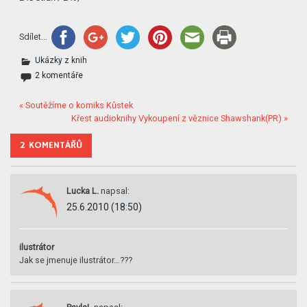
Sdílet...
Ukázky z knih
2 komentáře
« Soutěžíme o komiks Kůstek
Křest audioknihy Vykoupení z věznice Shawshank(PR) »
2 KOMENTÁŘŮ
Lucka L.
napsal:
25.6.2010 (18:50)
ilustrátor
Jak se jmenuje ilustrátor…???