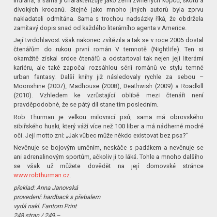
Indiana, a sama ji charakterizuje jako zemi zvlněných kopců, skotu a
divokých krocanů. Stejně jako mnoho jiných autorů byla zprvu
nakladateli odmítána. Sama s trochou nadsázky říká, že obdržela
zamítavý dopis snad od každého literárního agenta v Americe.
Její tvrdohlavost však nakonec zvítězila a tak se v roce 2006 dostal
čtenářům do rukou první román V temnotě (Nightlife). Ten si
okamžitě získal srdce čtenářů a odstartoval tak nejen její literární
kariéru, ale také započal rozsáhlou sérii románů ve stylu temné
urban fantasy. Další knihy již následovaly rychle za sebou –
Moonshine (2007), Madhouse (2008), Deathwish (2009) a Roadkill
(2010). Vzhledem ke vzrůstající oblibě mezi čtenáři není
pravděpodobné, že se pátý díl stane tím posledním.
Rob Thurman je velkou milovnicí psů, sama má obrovského
sibiřského huski, který váží více než 100 liber a má nádherné modré
oči. Její motto zní: „Jak vůbec může někdo existovat bez psa?“
Nevěnuje se bojovým uměním, neskáče s padákem a nevěnuje se
ani adrenalinovým sportům, ačkoliv ji to láká. Tohle a mnoho dalšího
se však už můžete dovědět na její domovské stránce
www.robthurman.cz
.
překlad: Anna Janovská
provedení: hardback s přebalem
vydá nakl. Fantom Print
248 stran / 249,–