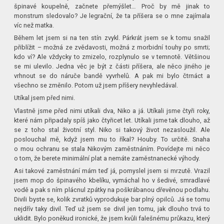
špinavé koupelně, začnete přemýšlet… Proč by mě jinak to
monstrum sledovalo? Je legrační, že ta příšera se o mne zajímala
víc než matka.
Během let jsem si na ten stín zvykl. Párkrát jsem se k tomu snažil
přiblížit – možná ze zvědavosti, možná z morbidní touhy po smrti;
kdo ví? Ale vždycky to zmizelo, rozplynulo se v temnotě. Většinou
se mi ulevilo. Jedna věc je být z části příšera, ale něco jiného je
vrhnout se do náruče bandě vyvrhelů. A pak mi bylo čtrnáct a
všechno se změnilo. Potom už jsem příšery nevyhledával.
Utíkal jsem před nimi.
Vlastně jsme před nimi utíkali dva, Niko a já. Utíkali jsme čtyři roky,
které nám připadaly spíš jako čtyřicet let. Utíkali jsme tak dlouho, až
se z toho stal životní styl. Niko si takový život nezasloužil. Ale
poslouchal mě, když jsem mu to říkal? Houby. To určitě. Snaha
o mou ochranu se stala Nikovým zaměstnáním. Povídejte mi něco
o tom, že berete minimální plat a nemáte zaměstnanecké výhody.
Asi takové zaměstnání mám teď já, pomyslel jsem si mrzutě. Vrazil
jsem mop do špinavého kbelíku, vymáchal ho v šedivé, smradlavé
vodě a pak s ním plácnul zpátky na poškrábanou dřevěnou podlahu.
Divili byste se, kolik zvratků vyprodukuje bar plný opilců. Já se tomu
nejdřív taky divil. Teď už jsem se divil jen tomu, jak dlouho trvá to
uklidit. Bylo poněkud ironické, že jsem kvůli falešnému průkazu, který