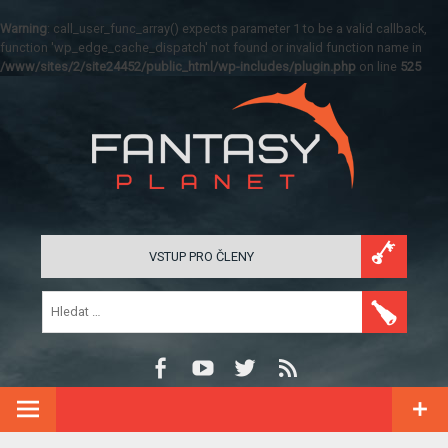
Warning
: call_user_func_array() expects parameter 1 to be a valid callback,
function 'wp_edge_cache_dispatch' not found or invalid function name in
/www/sites/2/site24452/public_html/wp-includes/plugin.php
on line
525
VSTUP PRO ČLENY