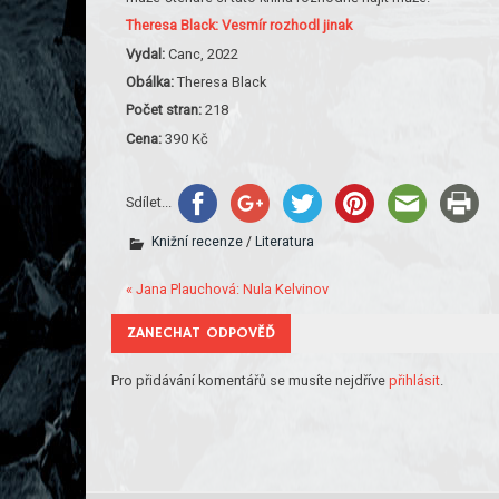
Theresa Black: Vesmír rozhodl jinak
Vydal:
Canc, 2022
Obálka:
Theresa Black
Počet stran:
218
Cena:
390 Kč
Sdílet...
Knižní recenze
/
Literatura
« Jana Plauchová: Nula Kelvinov
ZANECHAT ODPOVĚĎ
Pro přidávání komentářů se musíte nejdříve
přihlásit
.