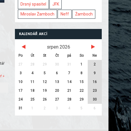
Drsný spasitel
JFK
Miroslav Žamboch
Neff
Žamboch
KALENDÁŘ AKCÍ
srpen 2026
Po
Út
St
Čt
pá
So
Ne
tář
27
28
29
30
31
1
2
3
4
5
6
7
8
9
! »
10
11
12
13
14
15
16
17
18
19
20
21
22
23
24
25
26
27
28
29
30
31
1
2
3
4
5
6