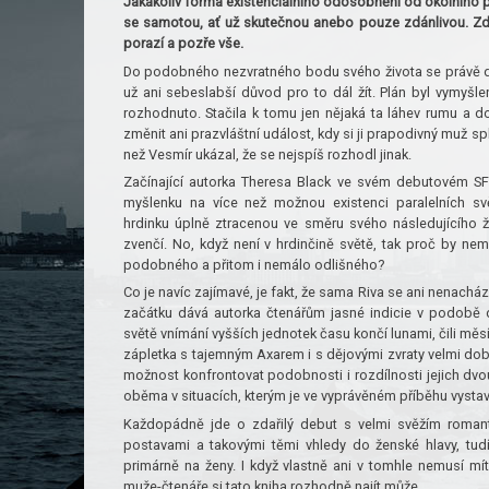
Jakákoliv forma existenciálního odosobnění od okolního pr
se samotou, ať už skutečnou anebo pouze zdánlivou. Zde 
porazí a pozře vše.
Do podobného nezvratného bodu svého života se právě dostal
už ani sebeslabší důvod pro to dál žít. Plán byl vymyš
rozhodnuto. Stačila k tomu jen nějaká ta láhev rumu a d
změnit ani prazvláštní událost, kdy si ji prapodivný muž spl
než Vesmír ukázal, že se nejspíš rozhodl jinak.
Začínající autorka Theresa Black ve svém debutovém 
myšlenku na více než možnou existenci paralelních sv
hrdinku úplně ztracenou ve směru svého následujícího ž
zvenčí. No, když není v hrdinčině světě, tak proč by nem
podobného a přitom i nemálo odlišného?
Co je navíc zajímavé, je fakt, že sama Riva se ani nenac
začátku dává autorka čtenářům jasné indicie v podobě dr
světě vnímání vyšších jednotek času končí lunami, čili měsí
zápletka s tajemným Axarem i s dějovými zvraty velmi do
možnost konfrontovat podobnosti i rozdílnosti jejich dvou
oběma v situacích, kterým je ve vyprávěném příběhu vystav
Každopádně jde o zdařilý debut s velmi svěžím romanti
postavami a takovými těmi vhledy do ženské hlavy, tud
primárně na ženy. I když vlastně ani v tomhle nemusí mí
muže-čtenáře si tato kniha rozhodně najít může.