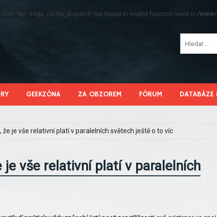
function 'wp_edge_cache_dispatch' not found or invalid function name in
/www/s
HRY
GEEKZÓNA
ZA OBZOREM
FÓRUM
DATABÁZE 
 že je vše relativní platí v paralelních světech ještě o to víc
je vše relativní platí v paralelních