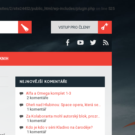
ites/2/site24452/public_html/wp-includes/plugin.php
on line
525
VSTUP PRO ČLENY
KNIH
NEJNOVĚJŠÍ KOMENTÁŘE
Alfa a Omega komplet 1-3
2 komentáře
Oheň nad Hlubinou: Space opera, která se…
1 komentář
Za Kolaboranta mohl autorský blok, prozr…
1 komentář
Kdo je kdo v sérii Kladivo na čaroděje?
1 komentář