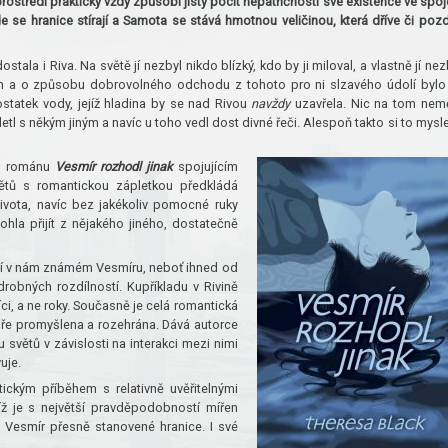
ostředí prakticky vždy způsobí jistý pocit nepatřičnosti své existence ve spoj
se hranice stírají a Samota se stává hmotnou veličinou, která dříve či pozd
a i Riva. Na světě jí nezbyl nikdo blízký, kdo by ji miloval, a vlastně jí nez
len a o způsobu dobrovolného odchodu z tohoto pro ni slzavého údolí bylo 
ostatek vody, jejíž hladina by se nad Rivou
navždy
uzavřela. Nic na tom nem
etl s někým jiným a navíc u toho vedl dost divné řeči. Alespoň takto si to mysle
SF románu
Vesmír rozhodl jinak
spojujícím
ětů s romantickou zápletkou předkládá
ivota, navíc bez jakékoliv pomocné ruky
ohla přijít z nějakého jiného, dostatečně
hází v nám známém Vesmíru, neboť ihned od
obných rozdílností. Kupříkladu v Rivině
ci, a ne roky. Současně je celá romantická
bře promyšlena a rozehrána. Dává autorce
 světů v závislosti na interakci mezi nimi
uje.
ckým příběhem s relativně uvěřitelnými
íž je s největší pravděpodobností mířen
t Vesmír přesně stanovené hranice. I své