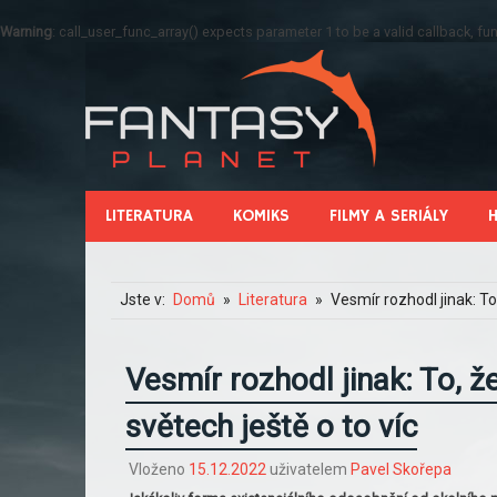
Warning
: call_user_func_array() expects parameter 1 to be a valid callback, 
LITERATURA
KOMIKS
FILMY A SERIÁLY
Jste v:
Domů
Literatura
Vesmír rozhodl jinak: To,
Vesmír rozhodl jinak: To, že 
světech ještě o to víc
Vloženo
15.12.2022
uživatelem
Pavel Skořepa