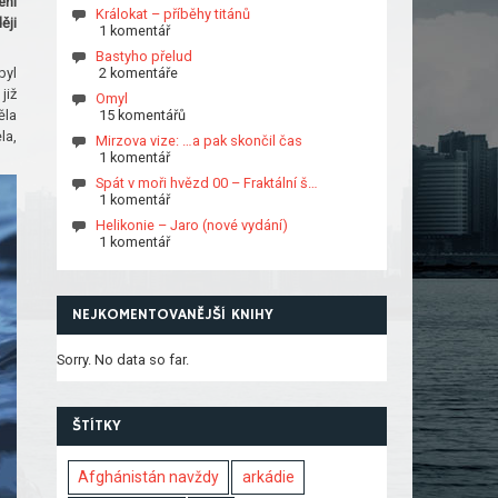
ení
Králokat – příběhy titánů
ěji
1 komentář
Bastyho přelud
byl
2 komentáře
již
Omyl
ěla
15 komentářů
la,
Mirzova vize: …a pak skončil čas
1 komentář
Spát v moři hvězd 00 – Fraktální š…
1 komentář
Helikonie – Jaro (nové vydání)
1 komentář
NEJKOMENTOVANĚJŠÍ KNIHY
Sorry. No data so far.
ŠTÍTKY
Afghánistán navždy
arkádie