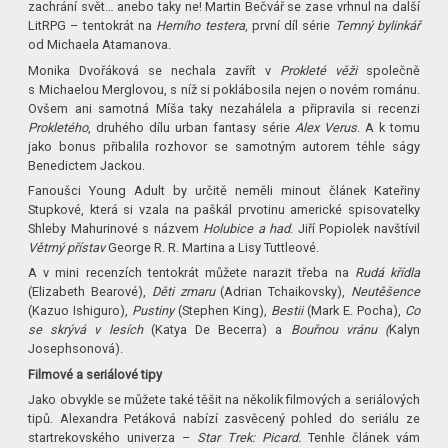
zachrání svět… anebo taky ne! Martin Bečvář se zase vrhnul na další
LitRPG – tentokrát na
Herního testera
, první díl série
Temný bylinkář
od Michaela Atamanova.
Monika Dvořáková se nechala zavřít v
Prokleté věži
společně
s Michaelou Merglovou, s níž si poklábosila nejen o novém románu.
Ovšem ani samotná Míša taky nezahálela a připravila si recenzi
Prokletého
, druhého dílu urban fantasy série
Alex Verus
. A k tomu
jako bonus přibalila rozhovor se samotným autorem téhle ságy
Benedictem Jackou.
Fanoušci Young Adult by určitě neměli minout článek Kateřiny
Stupkové, která si vzala na paškál prvotinu americké spisovatelky
Shleby Mahurinové s názvem
Holubice a had
. Jiří Popiolek navštívil
Větrný přístav
George R. R. Martina a Lisy Tuttleové.
A v mini recenzích tentokrát můžete narazit třeba na
Rudá křídla
(Elizabeth Bearové),
Děti zmaru
(Adrian Tchaikovsky),
Neutěšence
(Kazuo Ishiguro),
Pustiny
(Stephen King),
Bestii
(Mark E. Pocha),
Co
se skrývá v lesích
(Katya De Becerra) a
Bouřnou vránu (
Kalyn
Josephsonová).
Filmové a seriálové tipy
Jako obvykle se můžete také těšit na několik filmových a seriálových
tipů. Alexandra Petáková nabízí zasvěcený pohled do seriálu ze
startrekovského univerza –
Star Trek: Picard.
Tenhle článek vám