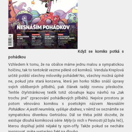
Když se komiks potká s
pohádkou
Vzhledem k tomu, že na obálce máme jednu malou a sympatickou
holčinu, tak to tentokrát vezme pěkně od komiksů. Vendula Kreplová
určitě potěší všechny milovníky pohádek! No, všechny možná úplně
ne, pokud jste stará konzerva, která jen horko těžko snáší úpravy
svých oblíbených příběhů, pak článek raději rovnou přeskočte.
Tenhle čtyřstránkovej textík totiž obsahuje kupu návrhů na „tak
trochu jiné“ zpracování pohádkových příběhů. Nejvíce prostoru je
potom věnováno komiksu s poetickým názvem
Nesnáším
Pohádkov: A jestli neumřela, vyšiluje dodnes
, v němž se seznámíte se
sympatickou dívenkou Gertrúdou. Dál se třeba ještě dozvíte, že
existuje dlouhá komiksová série
Mýty
(o nich v Pevnosti již byla řeč),
kterou doplňují ještě nějaké ty spin-offy. Takže pokud se necháte
inspirovat, máte vystaráno fakt na dlouho.