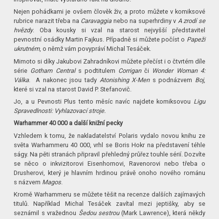
Nejen pohádkami je ovšem člověk živ, a proto můžete v komiksové
rubrice narazit třeba na
Caravaggia
nebo na superhrdiny v
A zrodí se
hvězdy
. Oba kousky si vzal na starost nejvyšší představitel
pevnostní osádky Martin Fajkus. Případně si můžete počíst o
Papeži
ukrutném
, o němž vám povypráví Michal Tesáček.
Mimoto si díky Jakubovi Zahradníkovi můžete přečíst i o čtvrtém díle
série
Gotham Central
s podtitulem
Corrigan
či
Wonder Woman 4:
Válka
. A nakonec jsou tady
Atonishing X-Men
s podnázvem
Boj
,
které si vzal na starost David P. Stefanovič.
Jo, a u Pevnosti Plus tento měsíc navíc najdete komiksovou
Ligu
Spravedlnosti: Vyhlazovací stroje.
Warhammer 40 000 a další knižní pecky
Vzhledem k tomu, že nakladatelství Polaris vydalo novou knihu ze
světa Warhammeru 40 000, vrhl se Boris Hokr na představení téhle
ságy. Na pěti stranách připravil přehledný průřez touhle sérií. Dozvíte
se něco o inkvizitorovi Eisenhornovi, Ravenorovi nebo třeba o
Drusherovi, který je hlavním hrdinou právě onoho nového románu
s názvem
Magos
.
Kromě Warhammeru se můžete těšit na recenze dalších zajímavých
titulů. Například Michal Tesáček zavítal mezi jeptišky, aby se
seznámil s vražednou
Šedou sestrou
(Mark Lawrence), která někdy