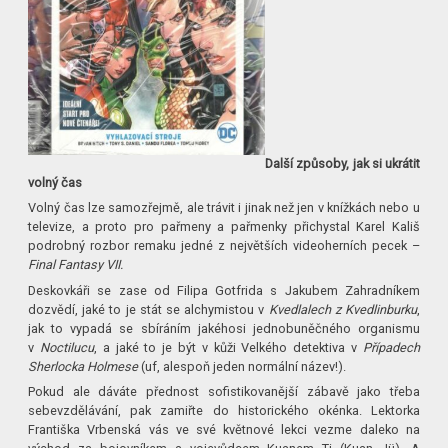
Další způsoby, jak si ukrátit
volný čas
Volný čas lze samozřejmě, ale trávit i jinak než jen v knížkách nebo u
televize, a proto pro pařmeny a pařmenky přichystal Karel Kališ
podrobný rozbor remaku jedné z největších videoherních pecek –
Final Fantasy VII.
Deskovkáři se zase od Filipa Gotfrida s Jakubem Zahradníkem
dozvědí, jaké to je stát se alchymistou v
Kvedlalech z Kvedlinburku
,
jak to vypadá se sbíráním jakéhosi jednobuněčného organismu
v
Noctilucu
, a jaké to je být v kůži Velkého detektiva v
Případech
Sherlocka Holmese
(uf, alespoň jeden normální název!).
Pokud ale dáváte přednost sofistikovanější zábavě jako třeba
sebevzdělávání, pak zamiřte do historického okénka. Lektorka
Františka Vrbenská vás ve své květnové lekci vezme daleko na