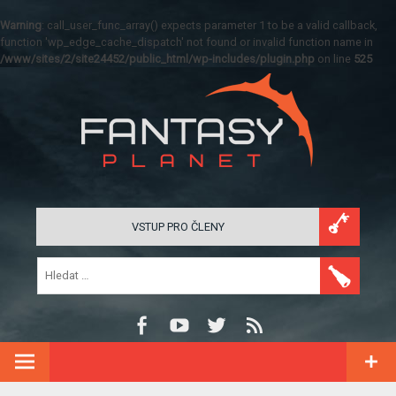
Warning
: call_user_func_array() expects parameter 1 to be a valid callback,
function 'wp_edge_cache_dispatch' not found or invalid function name in
/www/sites/2/site24452/public_html/wp-includes/plugin.php
on line
525
VSTUP PRO ČLENY