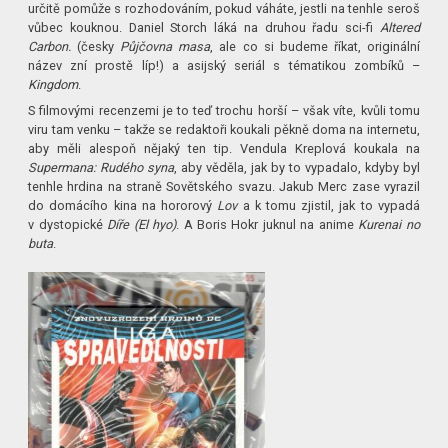
určitě pomůže s rozhodováním, pokud váháte, jestli na tenhle seroš
vůbec kouknou. Daniel Storch láká na druhou řadu sci-fi
Altered
Carbon.
(česky
Půjčovna masa
, ale co si budeme říkat, originální
název zní prostě líp!) a asijský seriál s tématikou zombíků –
Kingdom
.
S filmovými recenzemi je to teď trochu horší – však víte, kvůli tomu
viru tam venku – takže se redaktoři koukali pěkně doma na internetu,
aby měli alespoň nějaký ten tip. Vendula Kreplová koukala na
Supermana: Rudého syna
, aby věděla, jak by to vypadalo, kdyby byl
tenhle hrdina na straně Sovětského svazu. Jakub Merc zase vyrazil
do domácího kina na hororový
Lov
a k tomu zjistil, jak to vypadá
v dystopické
Díře (El hyo)
. A Boris Hokr juknul na anime
Kurenai no
buta
.