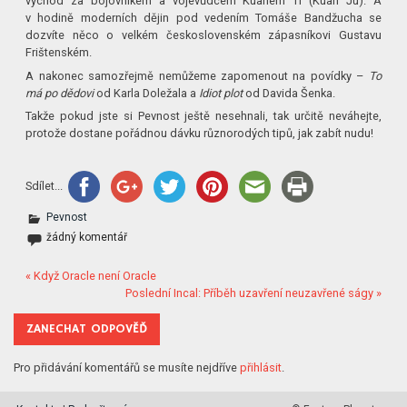
východ za bojovníkem a vojevůdcem Kuanem Ti (Kuan Jü). A
v hodině moderních dějin pod vedením Tomáše Bandžucha se
dozvíte něco o velkém československém zápasníkovi Gustavu
Frištenském.
A nakonec samozřejmě nemůžeme zapomenout na povídky –
To
má po dědovi
od Karla Doležala a
Idiot plot
od Davida Šenka.
Takže pokud jste si Pevnost ještě nesehnali, tak určitě neváhejte,
protože dostane pořádnou dávku různorodých tipů, jak zabít nudu!
Sdílet...
Pevnost
žádný komentář
« Když Oracle není Oracle
Poslední Incal: Příběh uzavření neuzavřené ságy »
ZANECHAT ODPOVĚĎ
Pro přidávání komentářů se musíte nejdříve
přihlásit
.