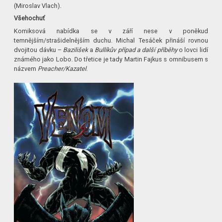
(Miroslav Vlach).
Všehochuť
Komiksová nabídka se v září nese v poněkud
temnějším/strašidelnějším duchu. Michal Tesáček přináší rovnou
dvojitou dávku –
Bazilišek
a
Bullíkův případ a další příběhy
o lovci lidí
známého jako Lobo. Do třetice je tady Martin Fajkus s omnibusem s
názvem
Preacher/Kazatel
.