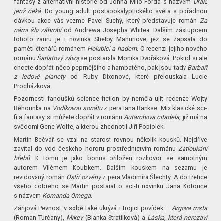
fantasy z alternativní historie od Johna Milo Forda s názvem
Drak,
jenž čeká
. Do young adult postapokalyptického světa s pořádnou
dávkou akce vás vezme Pavel Suchý, který představuje román
Za
námi šlo záhrobí
od Andrewa Josepha Whitea. Dalším zástupcem
tohoto žánru je i novinka Shelby Mahuriové, jež se zapsala do
paměti čtenářů románem
Holubicí a hadem
. O recenzi jejího nového
románu
Šarlatový závoj
se postarala Monika Dvořáková. Pokud si ale
chcete dopřát něco peprnějšího a hambatého, pak jsou tady
Barbaři
z ledové planety
od Ruby Dixonové, které přelouskala Lucie
Procházková.
Pozornosti fanoušků science fiction by neměla ujít recenze Wojty
Běhounka na
Vodíkovou sonátu
z pera Iana Bankse. Mix klasické sci-
fi a fantasy si můžete dopřát v románu
Autarchova citadela,
již má na
svědomí Gene Wolfe, a kterou zhodnotil Jiří Popiolek.
Martin Bečvář se vzal na starost rovnou několik kousků. Nejdříve
zavítal do vod českého hororu prostřednictvím románu
Zatloukání
hřebů
. K tomu je jako bonus přiložen rozhovor se samotným
autorem Vilémem Koubkem. Dalším kouskem na sezamu je
revidovaný román
Ostří ozvěny
z pera Vladimíra Šlechty. A do třetice
všeho dobrého se Martin postaral o sci-fi novinku Jana Kotouče
s názvem
Komanda Omega.
Zářijová Pevnost v sobě také ukrývá i trojici povídek –
Argova msta
(Roman Turčany),
Mrkev
(Blanka Stratílková) a
Láska, která nerezaví