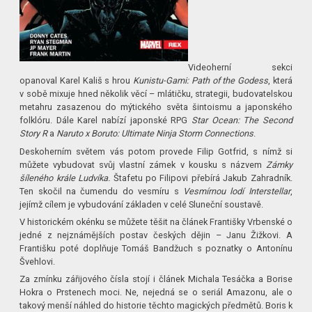
Videoherní sekci
opanoval Karel Kališ s hrou
Kunistu-Gami: Path of the Godess
, která
v sobě mixuje hned několik věcí – mlátičku, strategii, budovatelskou
metahru zasazenou do mýtického světa šintoismu a japonského
folklóru. Dále Karel nabízí japonské RPG
Star Ocean: The Second
Story R
a
Naruto x Boruto: Ultimate Ninja Storm Connections
.
Deskoherním světem vás potom provede Filip Gotfrid, s nímž si
můžete vybudovat svůj vlastní zámek v kousku s názvem
Zámky
šíleného krále Ludvíka.
Štafetu po Filipovi přebírá Jakub Zahradník.
Ten skočil na čumendu do vesmíru s
Vesmírnou lodí Interstellar
,
jejímž cílem je vybudování základen v celé Sluneční soustavě.
V historickém okénku se můžete těšit na článek Františky Vrbenské o
jedné z nejznámějších postav českých dějin – Janu Žižkovi. A
Františku poté doplňuje Tomáš Bandžuch s poznatky o Antonínu
Švehlovi.
Za zmínku zářijového čísla stojí i článek Michala Tesáčka a Borise
Hokra o Prstenech moci. Ne, nejedná se o seriál Amazonu, ale o
takový menší náhled do historie těchto magických předmětů. Boris k