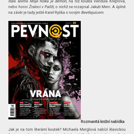
dále anime
Moje holka je démon
, na níž koukla Vendula Kreplová,
nebo horor
Žraloci v Paříži
, o nichž se rozepsal Jakub Merc. A úplně
na závěr je tady ještě Karel Ryška s novým
Beetlejuicem
.
Rozmanitá knižní nabídka
Jak je na tom literární koutek? Michaela Merglová nabízí klasickou