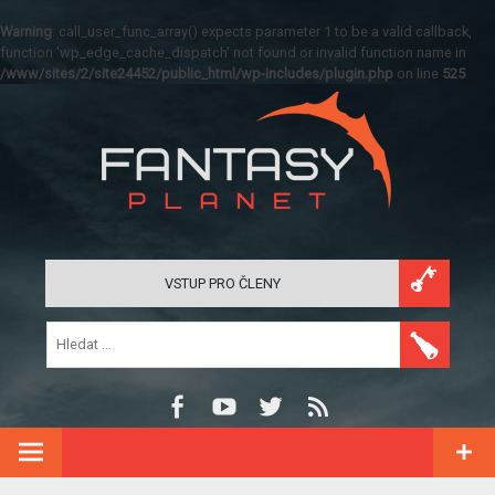
Warning
: call_user_func_array() expects parameter 1 to be a valid callback,
function 'wp_edge_cache_dispatch' not found or invalid function name in
/www/sites/2/site24452/public_html/wp-includes/plugin.php
on line
525
VSTUP PRO ČLENY