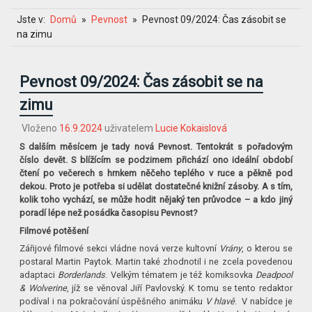
Jste v:
Domů
Pevnost
Pevnost 09/2024: Čas zásobit se
na zimu
Pevnost 09/2024: Čas zásobit se na
zimu
Vloženo
16.9.2024
uživatelem
Lucie Kokaislová
S dalším měsícem je tady nová Pevnost. Tentokrát s pořadovým
číslo devět. S blížícím se podzimem přichází ono ideální období
čtení po večerech s hrnkem něčeho teplého v ruce a pěkně pod
dekou. Proto je potřeba si udělat dostatečné knižní zásoby. A s tím,
kolik toho vychází, se může hodit nějaký ten průvodce – a kdo jiný
poradí lépe než posádka časopisu Pevnost?
Filmové potěšení
Zářijové filmové sekci vládne nová verze kultovní
Vrány
, o kterou se
postaral Martin Paytok. Martin také zhodnotil i ne zcela povedenou
adaptaci
Borderlands
. Velkým tématem je též komiksovka
Deadpool
& Wolverine
, jíž se věnoval Jiří Pavlovský. K tomu se tento redaktor
podíval i na pokračování úspěšného animáku
V hlavě
. V nabídce je