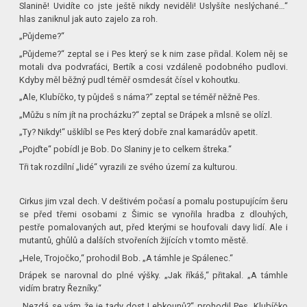
Slanině! Uvidíte co jste ještě nikdy neviděli! Uslyšíte neslýchané…“
hlas zaniknul jak auto zajelo za roh.
„Půjdeme?“
„Půjdeme?“ zeptal se i Pes který se k nim zase přidal. Kolem něj se
motali dva podvraťáci, Bertík a cosi vzdáleně podobného pudlovi.
Kdyby měl běžný pudl téměř osmdesát čísel v kohoutku.
„Ale, Klubíčko, ty půjdeš s náma?“ zeptal se téměř něžně Pes.
„Můžu s ním jít na procházku?“ zeptal se Drápek a mlsně se olízl.
„Ty? Nikdy!“ ušklíbl se Pes který dobře znal kamarádův apetit.
„Pojďte“ pobídl je Bob. Do Slaniny je to celkem štreka.“
Tři tak rozdílní „lidé“ vyrazili ze svého území za kulturou.
Cirkus jim vzal dech. V deštivém počasí a pomalu postupujícím šeru
se před třemi osobami z Šimic se vynořila hradba z dlouhých,
pestře pomalovaných aut, před kterými se houfovali davy lidí. Ale i
mutantů, ghůlů a dalších stvořeních žijících v tomto městě.
„Hele, Trojočko,“ prohodil Bob. „A támhle je Spálenec.“
Drápek se narovnal do plné výšky. „Jak říkáš,“ přitakal. „A támhle
vidím bratry Řezníky.“
„Nezdá se vám že je tady dost Lebkounů?“ prohodil Pes. Klubíčko