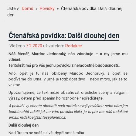
Jste v:
Domů
Povídky
Čtenářská povídka: Další dlouhej
den
Čtenářská povídka: Další dlouhej den
Vloženo
7.2.2020
uživatelem
Redakce
Náš čtenář, Murdoc Jednoruký, nás zásobuje – a my jsme mu
vděční.
Tentokrát má pro vás jednu povídku z neradostné budoucnosti…
Ano, opět je tu náš oblíbený Murdoc Jednoruký, a opět se
podíváme do Brna. V Brně je totiž dost živo – nebo mrtvo, jak se to
vezme.
Upozorňujeme, že text může obsahovat drastické scény a vulgární
výrazy, dětem před spaním ho rozhodně nepředčítejte!
A pokud i vy chcete obohatit naši stránku svoji povídkou nebo nám jen
budete chtít sdělit jak se vám povídka líbila, je tu pro vás náš redakční
email: redakce@fantasyplanet.cz.
Další dlouhej den
Nad Brnem se snášela všudypřítomná mlha