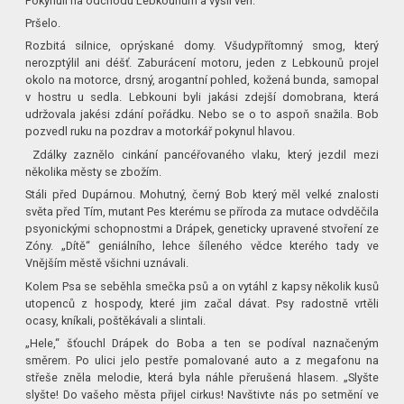
Pokynuli na odchodu Lebkounům a vyšli ven.
Pršelo.
Rozbitá silnice, oprýskané domy. Všudypřítomný smog, který
nerozptýlil ani déšť. Zaburácení motoru, jeden z Lebkounů projel
okolo na motorce, drsný, arogantní pohled, kožená bunda, samopal
v hostru u sedla. Lebkouni byli jakási zdejší domobrana, která
udržovala jakési zdání pořádku. Nebo se o to aspoň snažila. Bob
pozvedl ruku na pozdrav a motorkář pokynul hlavou.
Zdálky zaznělo cinkání pancéřovaného vlaku, který jezdil mezi
několika městy se zbožím.
Stáli před Dupárnou. Mohutný, černý Bob který měl velké znalosti
světa před Tím, mutant Pes kterému se příroda za mutace odvděčila
psyonickými schopnostmi a Drápek, geneticky upravené stvoření ze
Zóny. „Dítě“ geniálního, lehce šíleného vědce kterého tady ve
Vnějším městě všichni uznávali.
Kolem Psa se seběhla smečka psů a on vytáhl z kapsy několik kusů
utopenců z hospody, které jim začal dávat. Psy radostně vrtěli
ocasy, kníkali, poštěkávali a slintali.
„Hele,“ šťouchl Drápek do Boba a ten se podíval naznačeným
směrem. Po ulici jelo pestře pomalované auto a z megafonu na
střeše zněla melodie, která byla náhle přerušená hlasem. „Slyšte
slyšte! Do vašeho města přijel cirkus! Navštivte nás po setmění ve