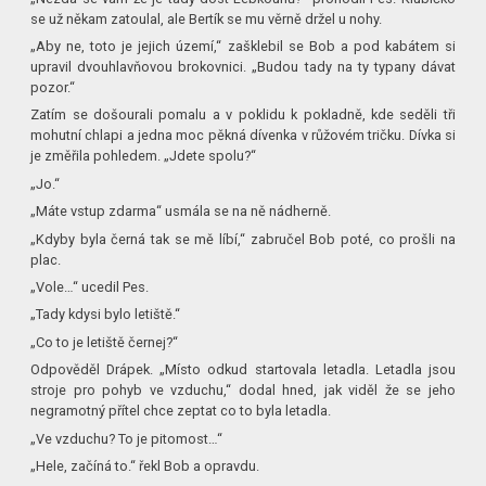
se už někam zatoulal, ale Bertík se mu věrně držel u nohy.
„Aby ne, toto je jejich území,“ zašklebil se Bob a pod kabátem si
upravil dvouhlavňovou brokovnici. „Budou tady na ty typany dávat
pozor.“
Zatím se došourali pomalu a v poklidu k pokladně, kde seděli tři
mohutní chlapi a jedna moc pěkná dívenka v růžovém tričku. Dívka si
je změřila pohledem. „Jdete spolu?“
„Jo.“
„Máte vstup zdarma“ usmála se na ně nádherně.
„Kdyby byla černá tak se mě líbí,“ zabručel Bob poté, co prošli na
plac.
„Vole…“ ucedil Pes.
„Tady kdysi bylo letiště.“
„Co to je letiště černej?“
Odpověděl Drápek. „Místo odkud startovala letadla. Letadla jsou
stroje pro pohyb ve vzduchu,“ dodal hned, jak viděl že se jeho
negramotný přítel chce zeptat co to byla letadla.
„Ve vzduchu? To je pitomost…“
„Hele, začíná to.“ řekl Bob a opravdu.