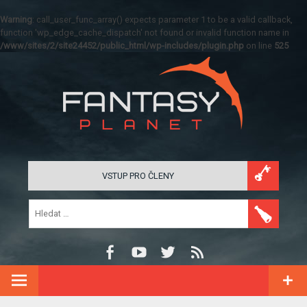
Warning
: call_user_func_array() expects parameter 1 to be a valid callback,
function 'wp_edge_cache_dispatch' not found or invalid function name in
/www/sites/2/site24452/public_html/wp-includes/plugin.php
on line
525
VSTUP PRO ČLENY