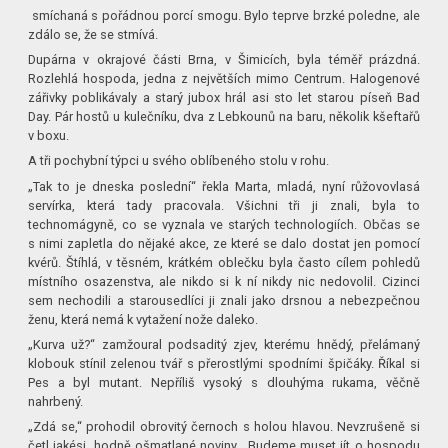
smíchaná s pořádnou porcí smogu. Bylo teprve brzké poledne, ale
zdálo se, že se stmívá.
Dupárna v okrajové části Brna, v Šimicích, byla téměř prázdná.
Rozlehlá hospoda, jedna z největších mimo Centrum. Halogenové
zářivky poblikávaly a starý jubox hrál asi sto let starou píseň Bad
Day. Pár hostů u kulečníku, dva z Lebkounů na baru, několik kšeftařů
v boxu.
A tři pochybní týpci u svého oblíbeného stolu v rohu.
„Tak to je dneska poslední“ řekla Marta, mladá, nyní růžovovlasá
servírka, která tady pracovala. Všichni tři ji znali, byla to
technomágyně, co se vyznala ve starých technologiích. Občas se
s nimi zapletla do nějaké akce, ze které se dalo dostat jen pomocí
kvérů. Štíhlá, v těsném, krátkém oblečku byla často cílem pohledů
místního osazenstva, ale nikdo si k ní nikdy nic nedovolil. Cizinci
sem nechodili a starousedlíci ji znali jako drsnou a nebezpečnou
ženu, která nemá k vytažení nože daleko.
„Kurva už?“ zamžoural podsaditý zjev, kterému hnědý, přelámaný
klobouk stínil zelenou tvář s přerostlými spodními špičáky. Říkal si
Pes a byl mutant. Nepříliš vysoký s dlouhýma rukama, věčně
nahrbený.
„Zdá se,“ prohodil obrovitý černoch s holou hlavou. Nevzrušeně si
četl jakési, hodně ošmatlané noviny. „Budeme muset jít o hospodu