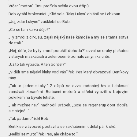
Vrčení motorů. Tmu prořízla světla dvou džípů.
Bob vytáhl brokovnici. „Klid vole. Taky Lukyn“ ohlásil se Lebkoun
„Jej, zdar Lukyne“ zašklebil se Bob.
„Co se tam kurva děje?“
„Ty zmrdi z cirkusu, zajali nějaký naše kámoše a my se s tama sotva
dostali.“
„Hej, šéfe, že by ty zmrdi porušili dohodu?“ ozval se druhý plešatec
v starých maskáčích a zelenočerně pomalovaným ksichtě.
„Už to tak vypadá. A ten bordel?“
„Viděli sme nějaký kluky vod vás“ řekl Pes který obvazoval Bertíkovy
rány.
„Tak to jedeme taky!“ Z džípů se ozval radostný řev a Lebkouni
zamávali zbraněmi. Burácení motorů a střelci vyrazili s bojovým
pokřikem na bývalé letiště.
„Tak mizíme ne?“ nadhodil Drápek. „Sice se regeneruji dost dobře,
ale stejně…“
„Tak padáme“ řekl Bob.
Bertík se vrávoravě postavil a se zakňučením udělal pár kroků.
„Nelíbí se mu to“ řekl Pes, ale chápe to.“