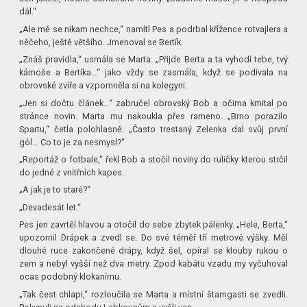
dál.“
„Ale mě se nikam nechce,“ namítl Pes a podrbal křížence rotvajlera a
něčeho, ještě většího. Jmenoval se Bertík.
„Znáš pravidla,“ usmála se Marta. „Přijde Berta a ta vyhodí tebe, tvý
kámoše a Bertíka…“ jako vždy se zasmála, když se podívala na
obrovské zvíře a vzpomněla si na kolegyni.
„Jen si dočtu článek…“ zabručel obrovský Bob a očima kmital po
stránce novin. Marta mu nakoukla přes rameno. „Brno porazilo
Spartu,“ četla polohlasně. „Často trestaný Zelenka dal svůj první
gól… Co to je za nesmysl?“
„Reportáž o fotbale,“ řekl Bob a stočil noviny do ruličky kterou strčil
do jedné z vnitřních kapes.
„A jak je to staré?“
„Devadesát let.“
Pes jen zavrtěl hlavou a otočil do sebe zbytek pálenky. „Hele, Berta,“
upozornil Drápek a zvedl se. Do své téměř tří metrové výšky. Měl
dlouhé ruce zakončené drápy, když šel, opíral se klouby rukou o
zem a nebyl vyšší než dva metry. Zpod kabátu vzadu my vyčuhoval
ocas podobný klokanímu.
„Tak čest chlapi,“ rozloučila se Marta a místní štamgasti se zvedli.