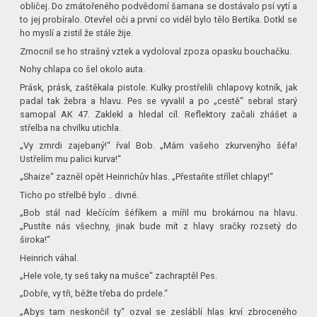
obličej. Do zmátořeného podvědomí šamana se dostávalo psí vytí a
to jej probíralo. Otevřel oči a první co viděl bylo tělo Bertíka. Dotkl se
ho myslí a zistil že stále žije.
Zmocnil se ho strašný vztek a vydoloval zpoza opasku bouchačku.
Nohy chlapa co šel okolo auta.
Prásk, prásk, zaštěkala pistole. Kulky prostřelili chlapovy kotník, jak
padal tak žebra a hlavu. Pes se vyvalil a po „cestě“ sebral starý
samopal AK 47. Zaklekl a hledal cíl. Reflektory začali zhášet a
střelba na chvilku utichla.
„Vy zmrdi zajebaný!“ řval Bob. „Mám vašeho zkurvenýho šéfa!
Ustřelím mu palici kurva!“
„Shaize“ zazněl opět Heinrichův hlas. „Přestaňte střílet chlapy!“
Ticho po střelbě bylo .. divné.
„Bob stál nad klečícím šéfíkem a mířil mu brokárnou na hlavu.
„Pustíte nás všechny, jinak bude mít z hlavy sračky rozsetý do
široka!“
Heinrich váhal.
„Hele vole, ty seš taky na mušce“ zachraptěl Pes.
„Dobře, vy tři, běžte třeba do prdele.“
„Abys tam neskončil ty“ ozval se zesláblí hlas krví zbroceného