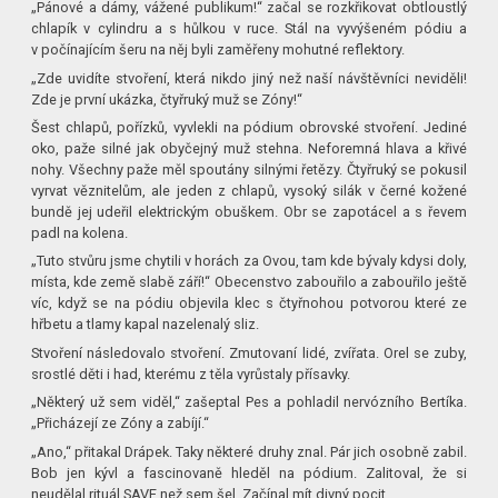
„Pánové a dámy, vážené publikum!“ začal se rozkřikovat obtloustlý
chlapík v cylindru a s hůlkou v ruce. Stál na vyvýšeném pódiu a
v počínajícím šeru na něj byli zaměřeny mohutné reflektory.
„Zde uvidíte stvoření, která nikdo jiný než naší návštěvníci neviděli!
Zde je první ukázka, čtyřruký muž se Zóny!“
Šest chlapů, pořízků, vyvlekli na pódium obrovské stvoření. Jediné
oko, paže silné jak obyčejný muž stehna. Neforemná hlava a křivé
nohy. Všechny paže měl spoutány silnými řetězy. Čtyřruký se pokusil
vyrvat věznitelům, ale jeden z chlapů, vysoký silák v černé kožené
bundě jej udeřil elektrickým obuškem. Obr se zapotácel a s řevem
padl na kolena.
„Tuto stvůru jsme chytili v horách za Ovou, tam kde bývaly kdysi doly,
místa, kde země slabě září!“ Obecenstvo zabouřilo a zabouřilo ještě
víc, když se na pódiu objevila klec s čtyřnohou potvorou které ze
hřbetu a tlamy kapal nazelenalý sliz.
Stvoření následovalo stvoření. Zmutovaní lidé, zvířata. Orel se zuby,
srostlé děti i had, kterému z těla vyrůstaly přísavky.
„Některý už sem viděl,“ zašeptal Pes a pohladil nervózního Bertíka.
„Přicházejí ze Zóny a zabíjí.“
„Ano,“ přitakal Drápek. Taky některé druhy znal. Pár jich osobně zabil.
Bob jen kývl a fascinovaně hleděl na pódium. Zalitoval, že si
neudělal rituál SAVE než sem šel. Začínal mít divný pocit.