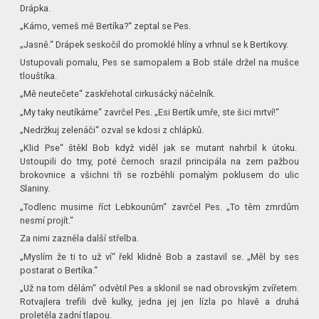
Drápka.
„Kámo, vemeš mě Bertíka?“ zeptal se Pes.
„Jasně.“ Drápek seskočil do promoklé hlíny a vrhnul se k Bertikovy.
Ustupovali pomalu, Pes se samopalem a Bob stále držel na mušce
tlouštíka.
„Mě neutečete“ zaskřehotal cirkusácký náčelník.
„My taky neutíkáme“ zavrčel Pes. „Esi Bertík umře, ste šici mrtví!“
„Nedržkuj zelenáči“ ozval se kdosi z chlápků.
„Klid Pse“ štěkl Bob když viděl jak se mutant nahrbil k útoku.
Ustoupili do tmy, poté černoch srazil principála na zem pažbou
brokovnice a všichni tři se rozběhli pomalým poklusem do ulic
Slaniny.
„Todlenc musime říct Lebkounům“ zavrčel Pes. „To těm zmrdům
nesmí projít.“
Za nimi zazněla další střelba.
„Myslím že ti to už ví“ řekl klidně Bob a zastavil se. „Měl by ses
postarat o Bertíka.“
„Už na tom dělám“ odvětil Pes a sklonil se nad obrovským zvířetem.
Rotvajlera trefili dvě kulky, jedna jej jen lízla po hlavě a druhá
proletěla zadní tlapou.