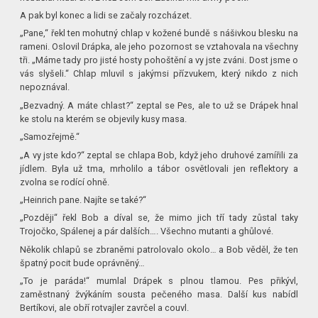
A pak byl konec a lidi se začaly rozcházet.
„Pane,“ řekl ten mohutný chlap v kožené bundě s nášivkou blesku na
rameni. Oslovil Drápka, ale jeho pozornost se vztahovala na všechny
tři. „Máme tady pro jisté hosty pohoštění a vy jste zváni. Dost jsme o
vás slyšeli.“ Chlap mluvil s jakýmsi přízvukem, který nikdo z nich
nepoznával.
„Bezvadný. A máte chlast?“ zeptal se Pes, ale to už se Drápek hnal
ke stolu na kterém se objevily kusy masa.
„Samozřejmě.“
„A vy jste kdo?“ zeptal se chlapa Bob, když jeho druhové zamířili za
jídlem. Byla už tma, mrholilo a tábor osvětlovali jen reflektory a
zvolna se rodící ohně.
„Heinrich pane. Najíte se také?“
„Později“ řekl Bob a díval se, že mimo jich tří tady zůstal taky
Trojočko, Spálenej a pár dalších…. Všechno mutanti a ghůlové.
Několik chlapů se zbraněmi patrolovalo okolo… a Bob věděl, že ten
špatný pocit bude oprávněný…
„To je paráda!“ mumlal Drápek s plnou tlamou. Pes přikývl,
zaměstnaný žvýkáním sousta pečeného masa. Další kus nabídl
Bertíkovi, ale obří rotvajler zavrčel a couvl.