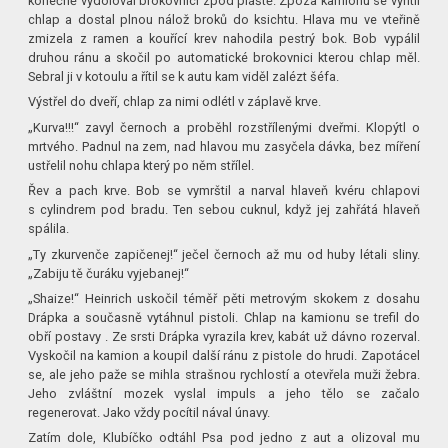
konečně vydoloval brokovnici zpod pláště. Zpoza kamionu se vyřítil
chlap a dostal plnou nálož broků do ksichtu. Hlava mu ve vteřině
zmizela z ramen a kouřící krev nahodila pestrý bok. Bob vypálil
druhou ránu a skočil po automatické brokovnici kterou chlap měl.
Sebral ji v kotoulu a řítil se k autu kam viděl zalézt šéfa.
Výstřel do dveří, chlap za nimi odlétl v záplavě krve.
„Kurva!!!“ zavyl černoch a proběhl rozstřílenými dveřmi. Klopýtl o
mrtvého. Padnul na zem, nad hlavou mu zasyčela dávka, bez míření
ustřelil nohu chlapa který po něm střílel.
Řev a pach krve. Bob se vymrštil a narval hlaveň kvéru chlapovi
s cylindrem pod bradu. Ten sebou cuknul, když jej zahřátá hlaveň
spálila.
„Ty zkurvenče zapičenej!“ ječel černoch až mu od huby létali sliny.
„Zabiju tě čuráku vyjebanej!“
„Shaize!“ Heinrich uskočil téměř pěti metrovým skokem z dosahu
Drápka a současně vytáhnul pistoli. Chlap na kamionu se trefil do
obří postavy . Ze srsti Drápka vyrazila krev, kabát už dávno rozerval.
Vyskočil na kamion a koupil další ránu z pistole do hrudi. Zapotácel
se, ale jeho paže se mihla strašnou rychlostí a otevřela muži žebra.
Jeho zvláštní mozek vyslal impuls a jeho tělo se začalo
regenerovat. Jako vždy pocítil nával únavy.
Zatím dole, Klubíčko odtáhl Psa pod jedno z aut a olizoval mu