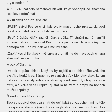
„Ty si nedáš…“
A KURVA! Zaznělo šamanovy hlavou, když pochopil co znamená
Bertíkovo odmítnutí.
A v tu chvíli se složil Spálenej.
„PAST!“ zařval Pes ve chvíli kdy vyplivl maso. Jeho ruka zajela pod
plášť pro pistoli, ale zamotala se mu hlava.
„Pse!“ Drápkův výkřik zazněl nějak z dálky. Tři strážní na ně namířili
zbraně. Jako v mlze viděl Pes Boba a jak na něj další strážný míří
samopalem. Bob byl daleko a měl by šanci…
„Zabij,“ vyslal Bertíkovy myšlenku a promítl mu do hlavy pach chlapa
který mířil na černocha.
A pak přišla tma.
Drápek rozpáral chlapa který mu byl nejblíž a do chladného vzduchu
vystříkla horká krev. Zápach rozervaných střev. Mohutný skok, kolem
netvora zahvízdaly kulky, ale strašlivý skok měl cíl, chlap se sice
trefil, ale velká váha Drápka jej srazila na zem a drápy na nohách
muže rozpáraly.
Štěkot zbraní, křik strážných.
Bob se podíval doslova smrti do očí, když se vzduchem mihlo tělo
rotvajlera a jeho strašné zuby se zaryly strážci cirkusu do krku. Bob