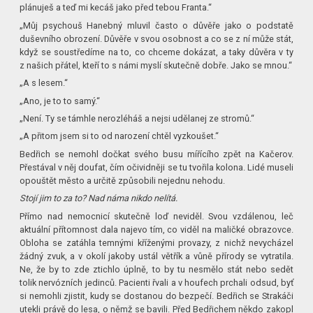
plánuješ a teď mi kecáš jako před tebou Franta.“
„Můj psychouš Hanebný mluvil často o důvěře jako o podstatě
duševního obrození. Důvěře v svou osobnost a co se z ní může stát,
když se soustředíme na to, co chceme dokázat, a taky důvěra v ty
z našich přátel, kteří to s námi myslí skutečně dobře. Jako se mnou.“
„A s lesem.“
„Ano, je to to samý.“
„Není. Ty se támhle nerozléháš a nejsi udělanej ze stromů.“
„A přitom jsem si to od narození chtěl vyzkoušet.“
Bedřich se nemohl dočkat svého busu mířícího zpět na Kačerov.
Přestával v něj doufat, čím očividněji se tu tvořila kolona. Lidé museli
opouštět město a určitě způsobili nejednu nehodu.
Stojí jim to za to? Nad náma nikdo nelítá.
Přímo nad nemocnicí skutečně loď neviděl. Svou vzdálenou, leč
aktuální přítomnost dala najevo tím, co viděl na maličké obrazovce.
Obloha se zatáhla temnými kříženými provazy, z nichž nevycházel
žádný zvuk, a v okolí jakoby ustál větřík a vůně přírody se vytratila.
Ne, že by to zde ztichlo úplně, to by tu nesmělo stát nebo sedět
tolik nervózních jedinců. Pacienti řvali a v houfech prchali odsud, byť
si nemohli zjistit, kudy se dostanou do bezpečí. Bedřich se Strakáči
utekli právě do lesa, o němž se bavili. Před Bedřichem někdo zakopl