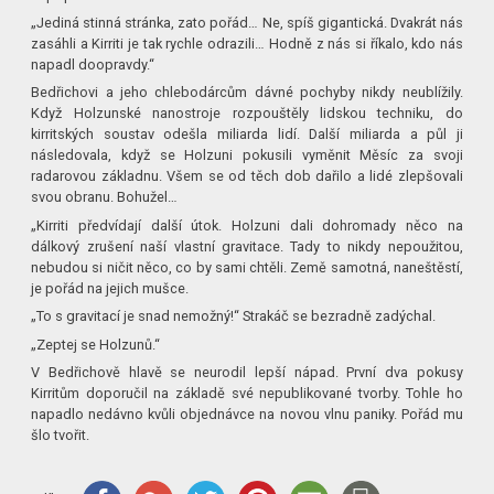
„Jediná stinná stránka, zato pořád… Ne, spíš gigantická. Dvakrát nás
zasáhli a Kirriti je tak rychle odrazili… Hodně z nás si říkalo, kdo nás
napadl doopravdy.“
Bedřichovi a jeho chlebodárcům dávné pochyby nikdy neublížily.
Když Holzunské nanostroje rozpouštěly lidskou techniku, do
kirritských soustav odešla miliarda lidí. Další miliarda a půl ji
následovala, když se Holzuni pokusili vyměnit Měsíc za svoji
radarovou základnu. Všem se od těch dob dařilo a lidé zlepšovali
svou obranu. Bohužel…
„Kirriti předvídají další útok. Holzuni dali dohromady něco na
dálkový zrušení naší vlastní gravitace. Tady to nikdy nepoužitou,
nebudou si ničit něco, co by sami chtěli. Země samotná, naneštěstí,
je pořád na jejich mušce.
„To s gravitací je snad nemožný!“ Strakáč se bezradně zadýchal.
„Zeptej se Holzunů.“
V Bedřichově hlavě se neurodil lepší nápad. První dva pokusy
Kirritům doporučil na základě své nepublikované tvorby. Tohle ho
napadlo nedávno kvůli objednávce na novou vlnu paniky. Pořád mu
šlo tvořit.