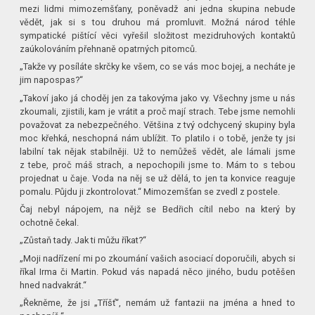
mezi lidmi mimozemšťany, poněvadž ani jedna skupina nebude
vědět, jak si s tou druhou má promluvit. Možná národ téhle
sympatické pištící věci vyřešil složitost mezidruhových kontaktů
zaúkolováním přehnaně opatrných pitomců.
„Takže vy posíláte skrčky ke všem, co se vás moc bojej, a necháte je
jim napospas?“
„Takoví jako já choděj jen za takovýma jako vy. Všechny jsme u nás
zkoumali, zjistili, kam je vrátit a proč mají strach. Tebe jsme nemohli
považovat za nebezpečného. Většina z tvý odchycený skupiny byla
moc křehká, neschopná nám ublížit. To platilo i o tobě, jenže ty jsi
labilní tak nějak stabilněji. Už to nemůžeš vědět, ale lámali jsme
z tebe, proč máš strach, a nepochopili jsme to. Mám to s tebou
projednat u čaje. Voda na něj se už dělá, to jen ta konvice reaguje
pomalu. Půjdu ji zkontrolovat.“ Mimozemšťan se zvedl z postele.
Čaj nebyl nápojem, na nějž se Bedřich cítil nebo na který by
ochotně čekal.
„Zůstaň tady. Jak ti můžu říkat?“
„Moji nadřízení mi po zkoumání vašich asociací doporučili, abych si
říkal Irma či Martin. Pokud vás napadá něco jiného, budu potěšen
hned nadvakrát.“
„Řekněme, že jsi „Tříšť“, nemám už fantazii na jména a hned to