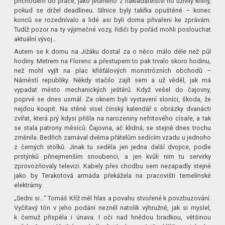
příchodem do práce, jako jediného z nakladatelství ho uživily knihy,
pokud se držel deadlineu. Silnice byly takřka opuštěné – konec
konců se rozednívalo a lidé asi byli doma přivařeni ke zprávám.
Tudíž pozor na ty výjimečné vozy, řidiči by pořád mohli poslouchat
aktuální vývoj…
Autem se k domu na Jižáku dostal za o něco málo déle než půl
hodiny. Metrem na Florenc a přestupem to pak trvalo skoro hodinu,
než mohl vyjít na plac křišťálových monstrózních obchodů –
Náměstí republiky. Někdy stačilo zajít sem a už věděl, jak má
vypadat město mechanických ještěrů. Když vešel do čajovny,
poprvé se dnes usmál. Za oknem byli vystavení sloníci, škoda, že
nejdou koupit. Na stěně visel čínský kalendář s obrázky dvanácti
zvířat, která prý kdysi přišla na narozeniny nefritového císaře, a tak
se stala patrony měsíců. Čajovna, ač klidná, se stejně dnes trochu
změnila. Bedřich zamával dvěma přátelům sedícím vzadu u jednoho
z černých stolků. Jinak tu seděla jen jedna další dvojice, podle
prstýnků přinejmenším snoubenci, a jen kvůli nim tu servírky
zprovozňovaly televizi. Kabely přes chodbu sem nezapadly stejně
jako by Terakotová armáda překážela na pracovišti temelínské
elektrárny.
„Sedni si…“ Tomáš Kříž měl hlas a povahu stvořené k povzbuzování.
Vyčítavý tón v jeho podání nezněl natolik výhružně, jak si myslel,
k čemuž přispěla i únava. I oči nad hnědou bradkou, většinou