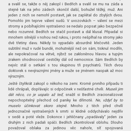
a svalil se, takže o něj zakopl i Bedřich a svalil se mu na záda a
stejně tak na jeho zádech skončil další, bohužel těžký, muž. Ani
jeden z nich se nemohl postavit, jak se zaplétal do zbylých dvou.
Pomohlo jim teprve válení sudů. V uvozovkách – válení se mezi
stromy a pobíhajícími vystrašenci se nedalo popsat jako bezpečné
nebo rozumné. Bedřich se stačil postavit a dál klusal. Připadal si
mnohem silnější v nohou než rukou, i proto nešplhal na stromy jako
dvě třetiny davu. Někdy to vypadalo absurdně křečovitě. Jeden
subtilní muž v rudé bundě, mohutnější než on sám, tisknul modřín,
ale nepokračoval na větvě, nýbrž se zakloněnou hlavou a tupým
zrakem ohodnocoval cestičky dál od nemocnice. Sám Bedřich by
nejvíc stál o setkání s tou skupinou tři psychiatrů. Těch dvou
doktorek s nevýraznými jmény a muže se jménem naopak až moc
výrazným.
Ještě čtyřikrát zakopl o někoho na zemi. Kromě prvního případu ti
lidé chrápali, dopřávajíc si odpočinek v nešťastné chvíli.
Museli jim
dát něco, co je uspalo až teď,
snažil si Bedřich zracionalizovat
nepochopitelný přechod od paniky ke dřímotě.
Ne, vždyť by to
muselo účinkovat skoro stejně.
Mnoho z těch před chvílí
jednoznačně vystrašených k smrti si klidně oddychávalo nejdřív
v sedě a poté vleže. Dokonce i jehličnany „opadávaly“ jeden za
druhým z nich padali spáči. Bedřich zkontroloval oblohu. Dlouho
považoval oblaka za jedinou věc nahoře, síť spojovaná