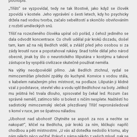
pochopíš.“
„Tříšti“ se vyzpovídal, tedy ne tak lítostivě, jako když se člověk
zpovídá v kostele. Jeho vyprávění o šesti letech, kdy ho psychicky
držela nad vodou tvorba, začalo sebelítostí a skončilo obviňováním
z rozbití uměleckých snů.
Tříšť na rozezleného člověka upíral oči pořád, z čehož jediného se
dala odvodit koncentrace. Co chvíli udělal pár kroků dozadu, došel
tam, kam až na něj Bedřich viděl, a zvlášť před jeho osobou si za
zády kroutil ruce a popotahoval rukávy. Snad tohle dělal jeho národ
obecně, jinak by šlo o neurotického liliputána v kostýmu a takové
zástupce by vyspělá civilizace skutečně používat neměla.
Na výtky neodpověděl přímo. Jak Bedřich ztichnul, vydal se
mimozemšťan předsíní zpátky do kuchyně. Konvice s vodou stála,
s kabelem nataženým přes místnost, na podlaze. Lilipután ji klidně
vzal z podstavce, otevřel víko a vodu vylil Bedřichovi na boty. Jelikož
mu ješitná řeč trvala dlouho, spisovatel by čekal led. Rozum čas
správně neměří, zatímco tělo si bolest s ničím nesplete. Naštěstí ho
sadistický mimozemský skrček přezdívaný Tříšť nepronásledoval
s konví v ruce, jen se špatnou náladou.
„Ubohost nad ubohost! Chytněte se aspoň za nos a nechte se
nakopat!“, křičel na Bedřicha, pár kroků za ním, kličkujíc napříč
chodbou a pěti místnostmi. „U vás až doteďka nedošlo k tomu, aby
nám někdo něco vyčítal. Pokud s náma někdo z vašich mluvil, pak se