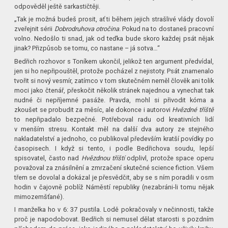
odpověděl ještě sarkastičtěji.
„Tak je možná budeš prosit, ať ti během jejich strašlivé vlády dovolí
zveřejnit sérii
Dobrodruhova otročina
. Pokud na to dostaneš pracovní
volno. Nedošlo ti snad, jak od teďka bude skoro každej psát nějak
jinak? Přizpůsob se tomu, co nastane – já sotva…“
Bedřich rozhovor s Toníkem ukončil, jelikož ten argument předvídal,
jen si ho nepřipouštěl, protože pocházel z nejistoty. Psát znamenalo
tvořit si nový vesmír, zatímco v tom skutečném neměl člověk ani tolik
moci jako čtenář, přeskočit několik stránek najednou a vynechat tak
nudné či nepříjemné pasáže. Pravda, mohl si přivodit kóma a
zkoušet se probudit za měsíc, ale dokonce i autorovi
Hvězdné tříště
to nepřipadalo bezpečné. Potřeboval radu od kreativních lidí
v menším stresu. Kontakt měl na další dva autory ze stejného
nakladatelství a jednoho, co publikoval především kratší povídky po
časopisech. I když si tento, i podle Bedřichova soudu, lepší
spisovatel, často nad
Hvězdnou tříští
odplivl, protože space operu
považoval za znásilnění a zmrzačení skutečné science fiction. Všem
třem se dovolal a dokázal je přesvědčit, aby se s ním poradili v osm
hodin v čajovně poblíž Náměstí republiky (nezabráni-li tomu nějak
mimozemšťané).
I manželka ho v 6: 37 pustila. Lodě pokračovaly v nečinnosti, takže
proč je napodobovat. Bedřich si nemusel dělat starosti s pozdním