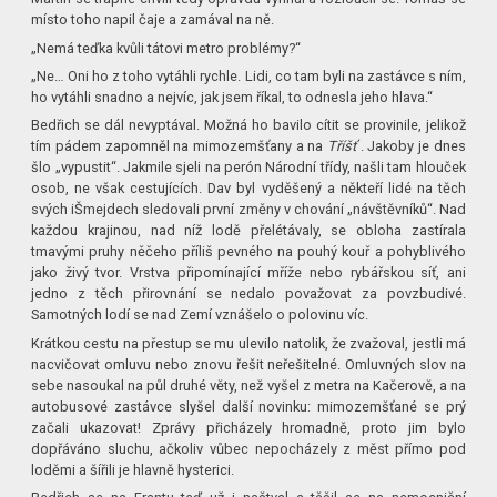
místo toho napil čaje a zamával na ně.
„Nemá teďka kvůli tátovi metro problémy?“
„Ne… Oni ho z toho vytáhli rychle. Lidi, co tam byli na zastávce s ním,
ho vytáhli snadno a nejvíc, jak jsem říkal, to odnesla jeho hlava.“
Bedřich se dál nevyptával. Možná ho bavilo cítit se provinile, jelikož
tím pádem zapomněl na mimozemšťany a na
Tříšť
. Jakoby je dnes
šlo „vypustit“. Jakmile sjeli na perón Národní třídy, našli tam hlouček
osob, ne však cestujících. Dav byl vyděšený a někteří lidé na těch
svých iŠmejdech sledovali první změny v chování „návštěvníků“. Nad
každou krajinou, nad níž lodě přelétávaly, se obloha zastírala
tmavými pruhy něčeho příliš pevného na pouhý kouř a pohyblivého
jako živý tvor. Vrstva připomínající mříže nebo rybářskou síť, ani
jedno z těch přirovnání se nedalo považovat za povzbudivé.
Samotných lodí se nad Zemí vznášelo o polovinu víc.
Krátkou cestu na přestup se mu ulevilo natolik, že zvažoval, jestli má
nacvičovat omluvu nebo znovu řešit neřešitelné. Omluvných slov na
sebe nasoukal na půl druhé věty, než vyšel z metra na Kačerově, a na
autobusové zastávce slyšel další novinku: mimozemšťané se prý
začali ukazovat! Zprávy přicházely hromadně, proto jim bylo
dopřáváno sluchu, ačkoliv vůbec nepocházely z měst přímo pod
loděmi a šířili je hlavně hysterici.