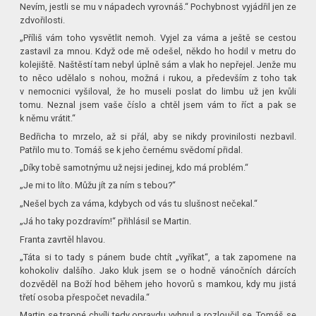
Nevím, jestli se mu v nápadech vyrovnáš.“ Pochybnost vyjádřil jen ze
zdvořilosti.
„Příliš vám toho vysvětlit nemoh. Vyjel za váma a ještě se cestou
zastavil za mnou. Když ode mě odešel, někdo ho hodil v metru do
kolejiště. Naštěstí tam nebyl úplně sám a vlak ho nepřejel. Jenže mu
to něco udělalo s nohou, možná i rukou, a především z toho tak
v nemocnici vyšiloval, že ho museli poslat do limbu už jen kvůli
tomu. Neznal jsem vaše číslo a chtěl jsem vám to říct a pak se
k němu vrátit.“
Bedřicha to mrzelo, až si přál, aby se nikdy provinilosti nezbavil.
Patřilo mu to. Tomáš se k jeho černému svědomí přidal.
„Díky tobě samotnýmu už nejsi jedinej, kdo má problém.“
„Je mi to líto. Můžu jít za ním s tebou?“
„Nešel bych za váma, kdybych od vás tu slušnost nečekal.“
„Já ho taky pozdravím!“ přihlásil se Martin.
Franta zavrtěl hlavou.
„Táta si to tady s pánem bude chtít „vyříkat“, a tak zapomene na
kohokoliv dalšího. Jako kluk jsem se o hodně vánočních dárcích
dozvěděl na Boží hod během jeho hovorů s mamkou, kdy mu jistá
třetí osoba přespočet nevadila.“
Martin se trapné chvíli tedy opravdu vyhnul a rozloučil se. Tomáš se