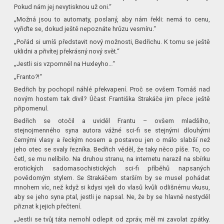
Pokud nám jej nevytisknou už oni.“
„Možná jsou to automaty, poslaný, aby nám řekli: nemá to cenu,
vyřiďte se, dokud ještě nepoznáte hrůzu vesmíru.“
„Pořád si umíš představit nový možnosti, Bedřichu. K tomu se ještě
uklidni a přivítej překrásný nový svět.“
„Jestli sis vzpomněl na Huxleyho…“
„Franto?!“
Bedřich by pochopil náhlé překvapení. Proč se ovšem Tomáš nad
novým hostem tak divil? Účast Františka Strakáče jim přece ještě
připomenul.
Bedřich se otočil a uviděl Frantu – ovšem mladšího,
stejnojmenného syna autora vážné sci-fi se stejnými dlouhými
černými vlasy a řeckým nosem a postavou jen o málo slabší než
jeho otec se svaly řezníka. Bedřich věděl, že taky něco píše. To, co
četl, se mu nelíbilo. Na druhou stranu, na internetu narazil na sbírku
erotických sadomasochistických sci-fi příběhů napsaných
povědomým stylem. Se Strakáčem starším by se musel pohádat
mnohem víc, než když si kdysi vjeli do vlasů kvůli odlišnému vkusu,
aby se jeho syna ptal, jestli je napsal. Ne, že by se hlavně nestyděl
přiznat k jejich přečtení.
„Jestli se tvůj táta nemohl odlepit od zpráv, měl mi zavolat zpátky.