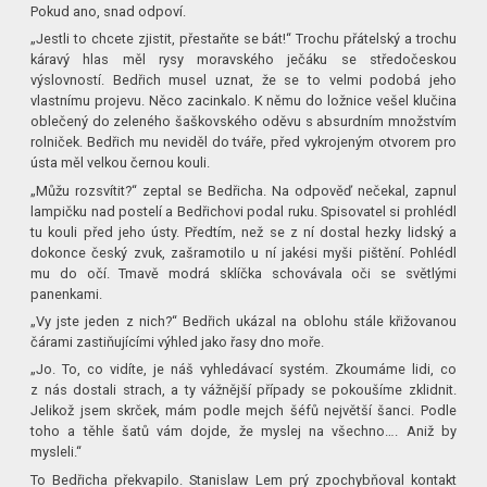
Pokud ano, snad odpoví.
„Jestli to chcete zjistit, přestaňte se bát!“ Trochu přátelský a trochu
káravý hlas měl rysy moravského ječáku se středočeskou
výslovností. Bedřich musel uznat, že se to velmi podobá jeho
vlastnímu projevu. Něco zacinkalo. K němu do ložnice vešel klučina
oblečený do zeleného šaškovského oděvu s absurdním množstvím
rolniček. Bedřich mu neviděl do tváře, před vykrojeným otvorem pro
ústa měl velkou černou kouli.
„Můžu rozsvítit?“ zeptal se Bedřicha. Na odpověď nečekal, zapnul
lampičku nad postelí a Bedřichovi podal ruku. Spisovatel si prohlédl
tu kouli před jeho ústy. Předtím, než se z ní dostal hezky lidský a
dokonce český zvuk, zašramotilo u ní jakési myši pištění. Pohlédl
mu do očí. Tmavě modrá sklíčka schovávala oči se světlými
panenkami.
„Vy jste jeden z nich?“ Bedřich ukázal na oblohu stále křižovanou
čárami zastiňujícími výhled jako řasy dno moře.
„Jo. To, co vidíte, je náš vyhledávací systém. Zkoumáme lidi, co
z nás dostali strach, a ty vážnější případy se pokoušíme zklidnit.
Jelikož jsem skrček, mám podle mejch šéfů největší šanci. Podle
toho a těhle šatů vám dojde, že myslej na všechno…. Aniž by
mysleli.“
To Bedřicha překvapilo. Stanislaw Lem prý zpochybňoval kontakt