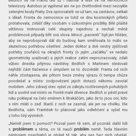
Bedřich se na Frantu teď už i naštval a těšil se na nemocniční
televizory. Autobus je vyplivnul ani ne po čtvrthodině mezi nezvykle
zelenými kouty Prahy. Dva spisovatelé se už tam, na zastávce, setkali
s lékaři. Fronta do nemocnice se totiž ve dnu kosmických příletů
protahovala, zvlášť díky osobám s úzkostnými prožitky. Bílé pláště
většinou instruovali celé skupiny najednou a nechali méně
problémové případy šířit svá slova. Mnozí „pacienti“ byli jen hlídáni,
aby se neprobojovali dál do budovy, kam směřovala to málo se
skutečnou potřebou ošetření. Jeden doktor a dvě sestry zjišťovali
potřeby zoufalců na okrajích fronty (o jejím „začátku“ se nedalo
geometricky uvažovat) a jejich reakce zatím neprozrazovaly, zdali
vůbec dneska přijmou návštěvy. Bedřich s Martinem sledovali
nejřidší část tlačenice s úmyslem se to dozvědět. Franta od nich
náhle zčistajasna, ale přitom beze změny výrazu či tempa chůze
poodešel a místo zodpovězení jejich dotazů někomu zavolal
mobilem. Jeho zdravý otec vyšel ze zákrytu roztřesených pohublých
lidí a uvolnil své místo ve frontě malé dívence. Bedřich si pěstí pravé
ruku poklepal na čelo směrem k Strakáčům, jako že to jsou oni, kdo
s ním mlátí o zeď. Starší z nich se zasmál, ale jen na chvilku. Dle
Bedřicha, sám František to plánoval jako odlehčení a vyšel mu
z toho čirý výsměch.
„Neměl jsem ti pomoct? Pozval jsem tě sem, ať poznáš další lidi
s
problémem
a těma, co tě naučí
problém
nemít. Teda hlavním
nástrojem psychiatrů je otrávit tě tak, aby ses bez nich obešel,