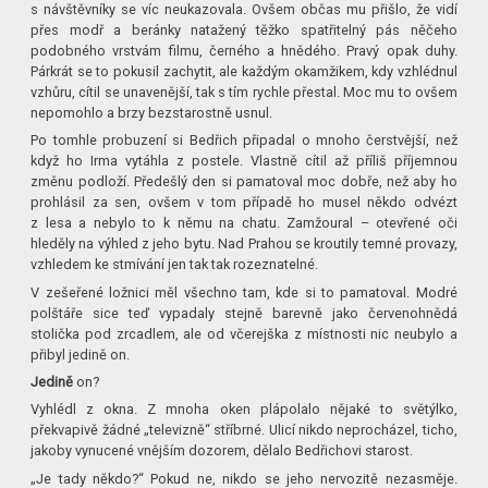
s návštěvníky se víc neukazovala. Ovšem občas mu přišlo, že vidí
přes modř a beránky natažený těžko spatřitelný pás něčeho
podobného vrstvám filmu, černého a hnědého. Pravý opak duhy.
Párkrát se to pokusil zachytit, ale každým okamžikem, kdy vzhlédnul
vzhůru, cítil se unavenější, tak s tím rychle přestal. Moc mu to ovšem
nepomohlo a brzy bezstarostně usnul.
Po tomhle probuzení si Bedřich připadal o mnoho čerstvější, než
když ho Irma vytáhla z postele. Vlastně cítil až příliš příjemnou
změnu podloží. Předešlý den si pamatoval moc dobře, než aby ho
prohlásil za sen, ovšem v tom případě ho musel někdo odvézt
z lesa a nebylo to k němu na chatu. Zamžoural – otevřené oči
hleděly na výhled z jeho bytu. Nad Prahou se kroutily temné provazy,
vzhledem ke stmívání jen tak tak rozeznatelné.
V zešeřené ložnici měl všechno tam, kde si to pamatoval. Modré
polštáře sice teď vypadaly stejně barevně jako červenohnědá
stolička pod zrcadlem, ale od včerejška z místnosti nic neubylo a
přibyl jedině on.
Jedině
on?
Vyhlédl z okna. Z mnoha oken plápolalo nějaké to světýlko,
překvapivě žádné „televizně“ stříbrné. Ulicí nikdo neprocházel, ticho,
jakoby vynucené vnějším dozorem, dělalo Bedřichovi starost.
„Je tady někdo?“ Pokud ne, nikdo se jeho nervozitě nezasměje.