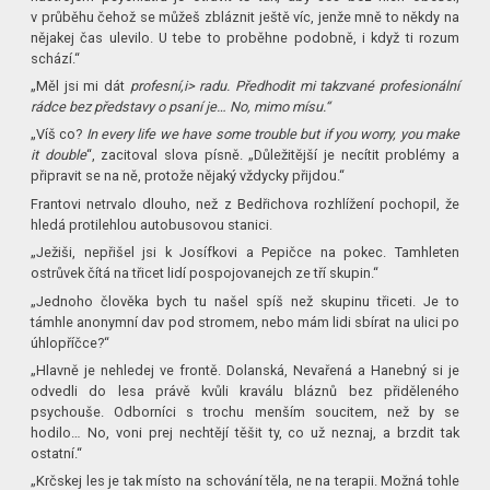
v průběhu čehož se můžeš zbláznit ještě víc, jenže mně to někdy na
nějakej čas ulevilo. U tebe to proběhne podobně, i když ti rozum
schází.“
„Měl jsi mi dát
profesní,i> radu. Předhodit mi takzvané profesionální
rádce bez představy o psaní je… No, mimo mísu.“
„Víš co?
In every life we have some trouble but if you worry, you make
it double
“, zacitoval slova písně. „Důležitější je necítit problémy a
připravit se na ně, protože nějaký vždycky přijdou.“
Frantovi netrvalo dlouho, než z Bedřichova rozhlížení pochopil, že
hledá protilehlou autobusovou stanici.
„Ježiši, nepřišel jsi k Josífkovi a Pepičce na pokec. Tamhleten
ostrůvek čítá na třicet lidí pospojovanejch ze tří skupin.“
„Jednoho člověka bych tu našel spíš než skupinu třiceti. Je to
támhle anonymní dav pod stromem, nebo mám lidi sbírat na ulici po
úhlopříčce?“
„Hlavně je nehledej ve frontě. Dolanská, Nevařená a Hanebný si je
odvedli do lesa právě kvůli kraválu bláznů bez přiděleného
psychouše. Odborníci s trochu menším soucitem, než by se
hodilo… No, voni prej nechtějí těšit ty, co už neznaj, a brzdit tak
ostatní.“
„Krčskej les je tak místo na schování těla, ne na terapii. Možná tohle