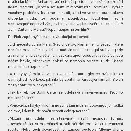
myšlenku Martin. Ani on zjevně netoužil po tomhle setkání, jenže rád
lidem pomohl. „Možná až nám mimozemšťani pomůžou vyřešit
všechny problémy, budeme se nudit, a to i ve vesmíru bude taková
utopická nuda, že budeme potřebovat rozptýlení něčím
samozřejmě nepravdivým, ovšem zajímavějším. Nečte se snad ještě
John Carter na Marsu? Nepamatuješ na ten film?“
Bedřich zapřemýšlel nad nejvhodnější odpovědí.
„Lidi necestujou na Mars. Svět chce být klamán jen o věcech, které
nemůže poznat.“ Zamyslel se nad vlastní hláškou, jakou by si jindy
zaznamenal. Lidská většina, nazývaná zjednodušeně „svět“, se ráda
něčím bavila, především dokud to nemohla poznat. Bude už teď
možné něco nepoznat?
„A i kdyby…,“ pokračoval po zasnění. „Burroughs by svůj rukopis
sám vyhodil do koše, jakmile by spatřil to vzrušující kamení. S tváří
ze Cydónie by si nevystačil.“
„Tak by řekl, že John Carter se odehrává v jinýmvesmíru. Proč to
neřekneš taky?“
„Poněvadž, i kdyby tihle mimozemšťani měli zmapovanou jen půlku
galaxie, lidem bude stačit vesmír celý generace.“
„Možná nás udělaj nesmrtelnýma“, navrhl možnost Tomáš.
„Devadesát let si odpočineš a pak piš dobrodružnou alternativní
realitu. Nebo těch devadesát let zapisuj cestopis Mléčný dráhy.