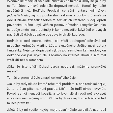
zvědavě se otáčející po okolí, zůstávaly na místě a klížily se, jako by
se Tomášovi v hlavě odehrála dopravní nehoda. Tomáš byl ještě
úspěšnější než Bedřich. Proslavil se sérií fantasy knih
Dvory
jedovatých růží
, jejíhož poutavého realismu a obliby u čtenářstva
docílil hlavně zdesetinásobením sexuálních referencí v ději oproti
původnímu plánu, když většinu postav původně zamýšlených jako
čaroděje změnil na prostitutky. Nikomu nevadilo, když četl o rovných
patnácti děvkách odvážně posouvajících děj kupředu.
Bedřich si sedl naproti němu, ale větší pochopení očekával od
mladého kudrnáče Martina Lába, skutečného Ježíše mezi autory
fantastiky. Nejenže dopisoval cyklus po zesnulém kamarádovi, on
dokonce dal pár svých děl zadarmo na internet. Brodil s ním měl
větší kříž než s Tomášem.
„Díky, že jste přišli. Dokud Jarda nedorazí, můžeme promýšlet
řešení.“
Tomáš si promnul čelo a napil se kouřícího čaje.
„Jako by tady někdo kromě tebe měl problém. U nás totiž každej ví,
že to, o čem píšeme, není pravda. Ničím nás tudíž nikdo nevyvrátí.
Pokud se lidi nenaučí kouzlit, a to bych dělal radši než vyprávět
o orálním sexu a černý smrti. Klidně bych ve svejch snech žil, což teď
můžeš právě ty. “
„Možná by mi vadilo, kdyby moje psaní někdo zarazil…“, nadhodil