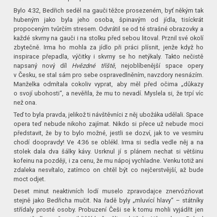
Bylo 4:32, Bedřich seděl na gauči těžce prosezeném, byť někým tak
hubeným jako byla jeho osoba, špinavým od jídla, tisíckrát
propoceným tvůrčím stresem. Odvrátil se od té strašné obrazovky a
každé skvrny na gauči i na stolku před sebou litoval. Prznil své okolí
zbytečně. Irma ho mohla za jídlo při práci plísnit, jenže když ho
inspirace přepadla, výčitky i skvrny se ho netýkaly. Takto nečistě
napsaný nový díl
Hvězdné tříště
, nejoblíbenější space opery
v Česku, se stal sám pro sebe ospravedlněním, navzdory nesnázím.
Manželka odmítala cokoliv vyprat, aby měl před očima „důkazy
o svojí ubohosti“, a nevěřila, že mu to nevadí. Myslela si, že trpí víc
než ona.
Teď to byla pravda, jelikož ti návštěvníci z něj ubožáka udělali. Space
opera teď nebude nikoho zajímat. Nikdo si přece už nebude moci
představit, že by to bylo možné, jestli se dozví, jak to ve vesmíru
chodí doopravdy! Ve 4:36 se oblékl. Irma si sedla vedle něj a na
stolek dala dva šálky kávy. Usrknul jí s plánem nechat si většinu
kofeinu na později, i za cenu, že mu nápoj vychladne. Venku totiž ani
zdaleka nesvítalo, zatímco on chtěl být co nejčerstvější, až bude
moct odjet.
Deset minut neaktivních lodí muselo zpravodajce znervózňovat
stejně jako Bedřicha mučit. Na řadě byly „mluvící hlavy“ – státníky
střídaly prosté osoby. Probuzení Češi se k tomu mohli vyjádřit jen