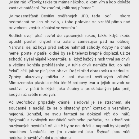
„Mám rád křížovky, takže tu máme někoho, o kom vím a kdo dokáže
zastavit natáčení. Prozraď mi, kolik maj písmen.“
„Mimozemšťani! Desítky ověřenejch UFO, teda lodí – skoro
sedmdesát se jich objevilo, z toho polovina se vznáší přímo nad
povrchem, zbytek zůstává ve vesmíru.“
Bedřich svoji pleš sevřel do zpocených rukou, takže když skoče
opustil postel, chyběl mu balanc zamezující pád na obličej.
Narovnal se, až když před sebou nahmátl schody. Kdyby na chatě
neměl postel v patře, klidně by se k televizi kvapně doplazil. Už ze
schodů slyšel nějaké komentáře, a i když každý z nich trval jen chvíli
a většina končila prohlášením „V tuhle chvíli nemůžu říct, co nás
čeká“, cítil, jak se plní jeho obava. Došel před obrazovku a sednul si.
Zprávy ukazovaly mřížku z asi dvaceti světových záběrů.
Mimozemská plavidla měla téměř srdcový tvar a jejich povrch se
sestával z plátů lesklých jako šupiny a poskládaných jako peří,
šedých až světle modrých.
Ač Bedřichovi připadaly krásné, sledoval je se strachem, ale
současně s nadějí, že se o skutečný první kontakt s vesmířany
nejedná. Bohužel, se svou fantazií se dokázal vžít do lhářů,
šprýmařů a tvořivých narušitelů veřejného pořádku, ze zdvořilosti
nazývaných mystifikátoři. Jistě by se neudrželi a napsali by vtipnější
headlines. Nestačila by jim oznámení jako: Švýcaři jsou vůči
nečekané návštěvě plni pesimismu .