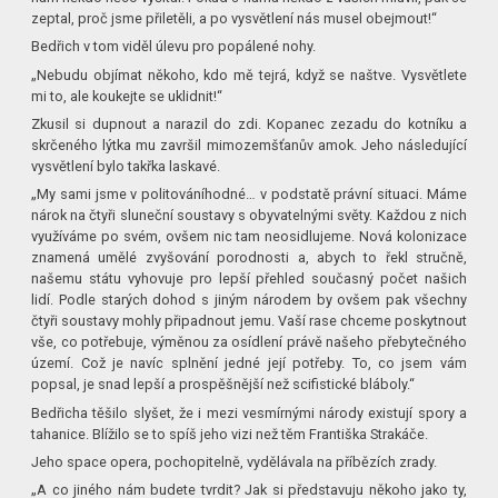
zeptal, proč jsme přiletěli, a po vysvětlení nás musel obejmout!“
Bedřich v tom viděl úlevu pro popálené nohy.
„Nebudu objímat někoho, kdo mě tejrá, když se naštve. Vysvětlete
mi to, ale koukejte se uklidnit!“
Zkusil si dupnout a narazil do zdi. Kopanec zezadu do kotníku a
skrčeného lýtka mu završil mimozemšťanův amok. Jeho následující
vysvětlení bylo takřka laskavé.
„My sami jsme v politováníhodné… v podstatě právní situaci. Máme
nárok na čtyři sluneční soustavy s obyvatelnými světy. Každou z nich
využíváme po svém, ovšem nic tam neosidlujeme. Nová kolonizace
znamená umělé zvyšování porodnosti a, abych to řekl stručně,
našemu státu vyhovuje pro lepší přehled současný počet našich
lidí. Podle starých dohod s jiným národem by ovšem pak všechny
čtyři soustavy mohly připadnout jemu. Vaší rase chceme poskytnout
vše, co potřebuje, výměnou za osídlení právě našeho přebytečného
území. Což je navíc splnění jedné její potřeby. To, co jsem vám
popsal, je snad lepší a prospěšnější než scifistické bláboly.“
Bedřicha těšilo slyšet, že i mezi vesmírnými národy existují spory a
tahanice. Blížilo se to spíš jeho vizi než těm Františka Strakáče.
Jeho space opera, pochopitelně, vydělávala na příbězích zrady.
„A co jiného nám budete tvrdit? Jak si představuju někoho jako ty,