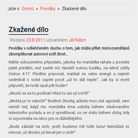
Jste v:
Domů
Povídky
Zkažené dílo
Zkažené dílo
Vloženo
23.8.2011
uživatelem
Jiří Kábrt
Povídka v odlehčeném duchu o tom, jak může přílet mimozemšťanů
zkomplikovat autorovi scifi život…
Náhle vzbuzenému připadalo, jakoby ho manželka tahala z postele
ještě předtím, než zavřel oči. Nevěřil svému budíku, na němž zářily
číslice 4:17. Předtím pracoval, mačkal ze sebe energii a nejmíň
sedmkrát v sobě zapřel pocit „už to dál nejde“. Jak by si mohl
připustit, že tvrdě spal pět hodin?
„Musíš se na to podívat! Hlásí to asi už od tří!“
„Mohla jsi to natočit!“ Bedřich Dlouhý, ačkoliv moc rád vyprávěl, sám
neměl rád, když mu manželka Irma odešla během sledovaného
televizního pořadu a on jí vysvětloval, co se stalo během doby, kdy
si vzpomněla na něco pro ni důležitějšího.
„Bude záležet na nich, jestli budeme mít tolik času! Nemůžeš to
minout, už dlouho jsi kecal jen o nich!“