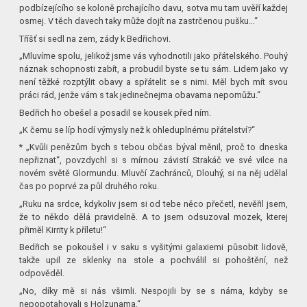
podbízejícího se koloně prchajícího davu, sotva mu tam uvěří každej
osmej. V těch davech taky může dojít na zastrčenou pušku…“
Tříšť si sedl na zem, zády k Bedřichovi.
„Mluvíme spolu, jelikož jsme vás vyhodnotili jako přátelského. Pouhý
náznak schopnosti zabít, a probudil byste se tu sám. Lidem jako vy
není těžké rozptýlit obavy a spřátelit se s nimi. Měl bych mít svou
práci rád, jenže vám s tak jedinečnejma obavama nepomůžu.“
Bedřich ho obešel a posadil se kousek před ním.
„K čemu se líp hodí výmysly než k ohleduplnému přátelství?“
* „Kvůli penězům bych s tebou občas býval měnil, proč to dneska
nepřiznat“, povzdychl si s mírnou závistí Strakáč ve své vilce na
novém světě Glormundu. Mluvčí Zachránců, Dlouhý, si na něj udělal
čas po poprvé za půl druhého roku.
„Ruku na srdce, kdykoliv jsem si od tebe něco přečetl, nevěřil jsem,
že to někdo dělá pravidelně. A to jsem odsuzoval mozek, kterej
přiměl Kirrity k příletu!“
Bedřich se pokoušel i v saku s vyšitými galaxiemi působit lidově,
takže upil ze sklenky na stole a pochválil si pohoštění, než
odpověděl.
„No, díky mě si nás všimli. Nespojili by se s náma, kdyby se
nepopotahovali s Holzunama.“