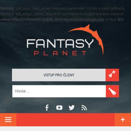
Warning
: call_user_func_array() expects parameter 1 to be a valid callback,
function 'wp_edge_cache_dispatch' not found or invalid function name in
/www/sites/2/site24452/public_html/wp-includes/plugin.php
on line
525
VSTUP PRO ČLENY