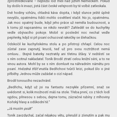
zprostředkovaně – nejbližší loď měli nad jižním Německem. Pokud
by došlo k invazi, jistá část české veřejnosti by té volbě zatleskala.
Dvě hodiny vzhůru, chladná káva dopita, i když slunce ještě úplně
nevyšlo, opatrnému řidiči mohlo osvětlení stačit. No jo, opatrnému.
Jak moc opatrný bude, když jeho práce už neměla budoucnost, a
k tomu již napsanému se nikdo nevrátí? Zahleděl se do kuchyňky
vedle obývacího pokoje. Mobil si poslední noc nechal vedle
pepřenky, když si při psaní ochucoval rakvičky se šlehačkou.
Odskočil ke kuchyňskému stolu a po přístroji chňapl. Celou noc
zůstal zase zapnutý, kruciš, teď už pro svou roztržitost nemá
omluvu… Stejně baterky neztratily ani třetinu šťávy. V neštěstí se
s ním ocitnul nakladatel. Toník Brodil ztratí celou knižní sérii, a to ne
vinou autora. Mohl by se s ním domluvit na náhradním námětu pro
psaní.
Hvězdná tříšť
vnutila Bedřichovi tvůrčí krizi, pokud šlo o jiné
příběhy. Jednou může zažádat o cizí nápad.
Brodil tonoucího nezachránil.
„Bedřichu, když už jsi na fantastu nezvykle přízemní, snaž se
uvědomit si, kolik možností máš na stole. Třeba první, co z těch lodí
vyjdou, přinesou s sebou, dejme tomu, zázračné rubíny z mlhoviny
Koňský hlavy a odškodní tě.“
„Já musím
psát
!“
Toník zavzdychal, začal nějakou větu, přerušil ji zívnutím a pak mu