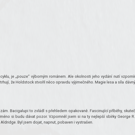
 cyklu, je „pouze“ výborným románem. Ale okolnosti jeho vydání nutí vzpomí
podtrhují, že Holdstock stvořil něco opravdu výjimečného. Magie lesa a síla dávn
slzám. Bacigalupi to zvládl s přehledem opakovaně. Fascinující příběhy, skute
 jméno si budu dávat pozor. Vzpomněl jsem si na ty nejlepší sbírky George R.
Aldridge. Byl jsem dojat, napnut, pobaven i vystrašen.