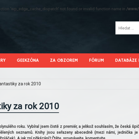
function 'wp_edge_cache_dispatch' not found or invalid function name in
/www/s
HRY
GEEKZÓNA
ZA OBZOREM
FÓRUM
DATABÁZE 
fantastiky za rok 2010
tiky za rok 2010
lynulého roku. Vybíral jsem čistě z premiér, a jelikož souhlasím, že česká špi
zdělených seznamů. Knihy jsou seřazeny abecedně (mezi námi, jednička je
Poláček). A jak zní přikázání? Čtěte, srovnávejte, komentujte…