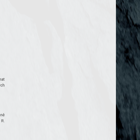
nat
ých
čně
 R.