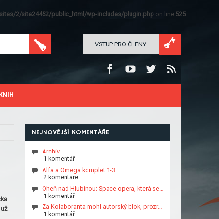
ites/2/site24452/public_html/wp-includes/plugin.php
on line
525
VSTUP PRO ČLENY
KNIH
NEJNOVĚJŠÍ KOMENTÁŘE
Archiv
1 komentář
Alfa a Omega komplet 1-3
2 komentáře
Oheň nad Hlubinou: Space opera, která se…
1 komentář
čka
Za Kolaboranta mohl autorský blok, prozr…
 už
1 komentář