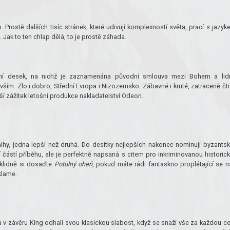
n
 Prostě dalších tisíc stránek, které udivují komplexností světa, prací s jazyk
 Jak to ten chlap dělá, to je prostě záhada.
ácení desek, na nichž je zaznamenána původní smlouva mezi Bohem a lid
vším. Zlo i dobro, Střední Evropa i Nizozemsko. Zábavné i kruté, zatraceně čti
í zážitek letošní produkce nakladatelství O­deon.
nihy, jedna lepší než druhá. Do desítky nejlepších nakonec nominuji byzants
ní částí příběhu, ale je perfektně napsaná s citem pro inkriminovanou historic
 klidně si dosaďte
Potulný oheň
, pokud máte rádi fantaskno proplétající se n
klame.
 v závěru King odhalí svou klasickou slabost, když se snaží vše za každou c