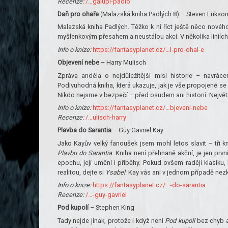
Recenze:
/…galupi-paolo
Daň pro ohaře
(Malazská kniha Padlých 8) – Steven Erikso
Malazská kniha Padlých. Těžko k ní říct ještě něco nového.
myšlenkovým přesahem a neustálou akcí. V několika liniích.
Info o knize:
https://fantasyplanet.cz/…l-pro-ohal-e
Objevení nebe
– Harry Mulisch
Zpráva anděla o nejdůležitější misi historie – navr
Podivuhodná kniha, která ukazuje, jak je vše propojené se 
Nikdo nejsme v bezpečí – před osudem ani historií. Největš
Info o knize:
https://fantasyplanet.cz/…bjeveni-nebe
Recenze:
/…ulisch-harry
Plavba do Sarantia
– Guy Gavriel Kay
Jako Kayův velký fanoušek jsem mohl letos slavit – tři k
Plavbu do Sarantia
. Kniha není přehnaně akční, je jen prv
epochu, její umění i příběhy. Pokud ovšem raději klasiku,
realitou, dejte si
Ysabel
. Kay vás ani v jednom případě nez
Info o knize:
https://fantasyplanet.cz/…-do-sarantia
Recenze:
/…-guy-gavriel
Pod kupolí
– Stephen King
Tady nejde jinak, protože i když není
Pod kupolí
bez chyb a