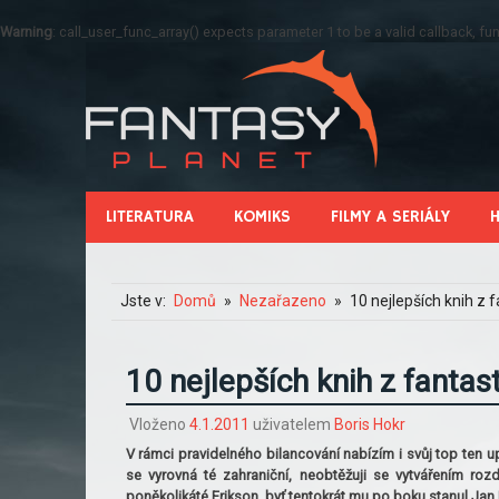
Warning
: call_user_func_array() expects parameter 1 to be a valid callback, 
LITERATURA
KOMIKS
FILMY A SERIÁLY
Jste v:
Domů
Nezařazeno
10 nejlepších knih z 
10 nejlepších knih z fantas
Vloženo
4.1.2011
uživatelem
Boris Hokr
V rámci pravidelného bilancování nabízím i svůj top ten up
se vyrovná té zahraniční, neobtěžuji se vytvářením ro
poněkolikáté Erikson, byť tentokrát mu po boku stanul Jan 