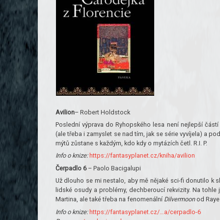
Avilion
– Robert Holdstock
Poslední výprava do Ryhopského lesa není nejlepší částí
(ale třeba i zamyslet se nad tím, jak se série vyvíjela) a 
mýtů zůstane s každým, kdo kdy o mytázích četl. R.I. P.
Info o knize:
https://fantasyplanet.cz/kniha/avilion
Čerpadlo 6
– Paolo Bacigalupi
Už dlouho se mi nestalo, aby mě nějaké sci-fi donutilo k 
lidské osudy a problémy, dechberoucí rekvizity. Na tohle
Martina, ale také třeba na fenomenální
Dilvermoon
od Raye 
Info o knize:
https://fantasyplanet.cz/…a/cerpadlo-6