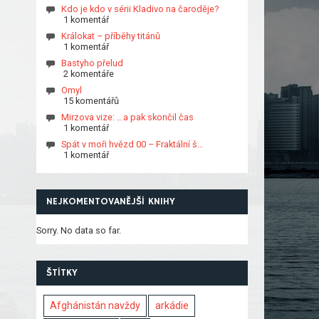
Kdo je kdo v sérii Kladivo na čaroděje?
1 komentář
Králokat – příběhy titánů
1 komentář
Bastyho přelud
2 komentáře
Omyl
15 komentářů
Mirzova vize: …a pak skončil čas
1 komentář
Spát v moři hvězd 00 – Fraktální š…
1 komentář
NEJKOMENTOVANĚJŠÍ KNIHY
Sorry. No data so far.
ŠTÍTKY
Afghánistán navždy
arkádie