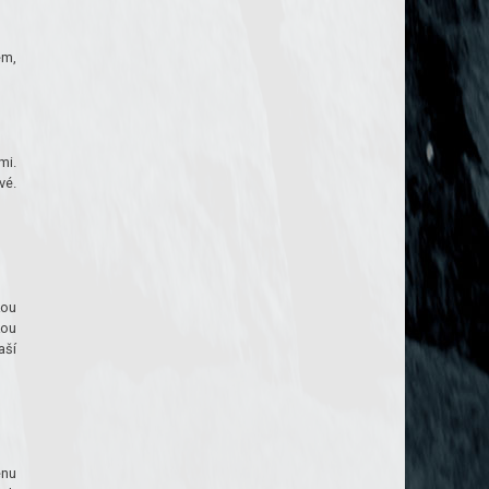
em,
mi.
vé.
kou
kou
aší
enu