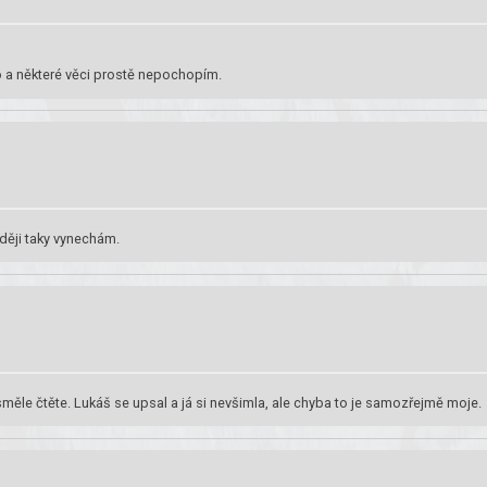
o a některé věci prostě nepochopím.
ději taky vynechám.
měle čtěte. Lukáš se upsal a já si nevšimla, ale chyba to je samozřejmě moje.