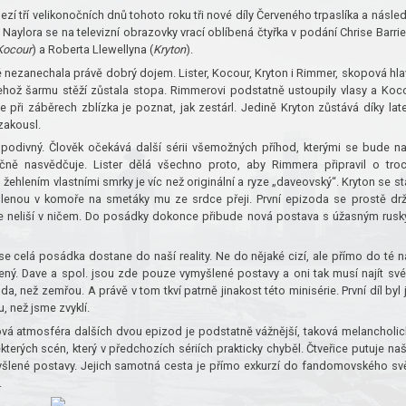
mezí tří velikonočních dnů tohoto roku tři nové díly Červeného trpaslíka a násle
 Naylora se na televizní obrazovky vrací oblíbená čtyřka v podání Chrise Barri
Kocour
) a Roberta Llewellyna (
Kryton
).
ě nezanechala právě dobrý dojem. Lister, Kocour, Kryton i Rimmer, skopová hla
o jehož šarmu stěží zůstala stopa. Rimmerovi podstatně ustoupily vlasy a Koc
 při záběrech zblízka je poznat, jak zestárl. Jedině Kryton zůstává díky lat
zakousl.
 podivný. Člověk očekává další sérii všemožných příhod, kterými se bude n
ečně nasvědčuje. Lister dělá všechno proto, aby Rimmera připravil o tro
 žehlením vlastními smrky je víc než originální a ryze „daveovský“. Kryton se st
olenou v komoře na smetáky mu ze srdce přeji. První epizoda se prostě drž
érie neliší v ničem. Do posádky dokonce přibude nová postava s úžasným rus
se celá posádka dostane do naší reality. Ne do nějaké cizí, ale přímo do té n
bený. Dave a spol. jsou zde pouze vymyšlené postavy a oni tak musí najít sv
a, než zemřou. A právě v tom tkví patrně jinakost této minisérie. První díl byl 
, než jsme zvyklí.
ová atmosféra dalších dvou epizod je podstatně vážnější, taková melancholic
erých scén, který v předchozích sériích prakticky chyběl. Čtveřice putuje na
šlené postavy. Jejich samotná cesta je přímo exkurzí do fandomovského sv
.