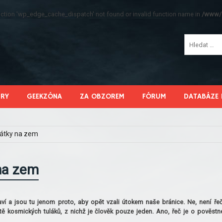
function 'wp_edge_cache_dispatch' not found or invalid function name in
/www/s
HRY
GEEKZÓNA
ZA OBZOREM
FÓRUM
DATABÁZE 
pátky na zem
 na zem
taví a jsou tu jenom proto, aby opět vzali útokem naše bránice. Ne, není ře
tě kosmických tuláků, z nichž je člověk pouze jeden. Ano, řeč je o pověst