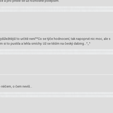
nce a pro příště se už rozhodně polepším.
jdůležitější to určitě není^^Co se týče hodnocení, tak napoprvé nic moc, ale s
m si to pustila a lehla smíchy. Už se těším na český dabing…^_^
 o něčem, o čem nevíš…