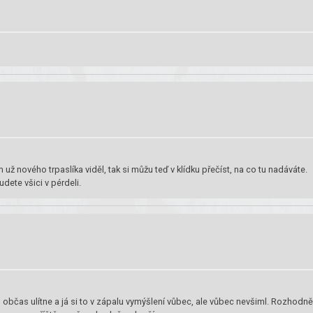
ž nového trpaslíka viděl, tak si můžu teď v klídku přečíst, na co tu nadáváte.
ete všici v pérdeli.
čas ulítne a já si to v zápalu vymýšlení vůbec, ale vůbec nevšiml. Rozhodně