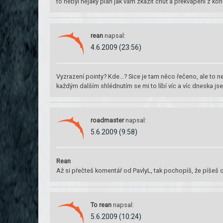
to nebyl nějaký plán jak vám zkazit chuť a překvapení z ko
rean
napsal:
4.6.2009 (23:56)
Vyzrazení pointy? Kde…? Sice je tam něco řečeno, ale to ne
každým dalším shlédnutím se mi to líbí víc a víc dneska jse
roadmaster
napsal:
5.6.2009 (9:58)
Rean
Až si přečteš komentář od PavlyL, tak pochopíš, že píšeš
To rean
napsal:
5.6.2009 (10:24)