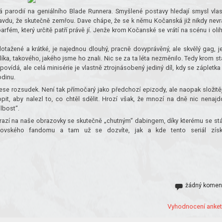
ná parodií na geniálního Blade Runnera. Smyšlené postavy hledají smysl vlas
 pravdu, že skutečně zemřou. Dave chápe, že se k němu Kočanská již nikdy nevrá
rfém, který určitě patří právě jí. Jenže krom Kočanské se vrátí na scénu i oli
otažené a krátké, je najednou dlouhý, pracně dovyprávěný, ale skvělý gag, j
a, takového, jakého jsme ho znali. Nic se za ta léta nezměnilo. Tedy krom st
vídá, ale celá minisérie je vlastně ztrojnásobený jediný díl, kdy se zápletka
odinu.
ese rozsudek. Není tak přímočarý jako předchozí epizody, ale naopak složitěj
t, aby nalezl to, co chtěl sdělit. Hrozí však, že mnozí na dně nic nenajd
lbost“.
orazí na naše obrazovky se skutečně „chutným“ dabingem, díky kterému se st
slíkovského fandomu a tam už se dozvíte, jak a kde tento seriál získ
žádný komen
Vyhodnocení anket