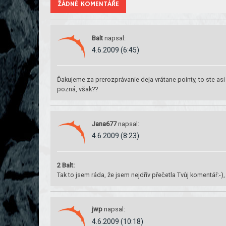
ŽÁDNÉ KOMENTÁŘE
Balt
napsal:
4.6.2009 (6:45)
Ďakujeme za prerozprávanie deja vrátane pointy, to ste asi 
pozná, však??
Jana677
napsal:
4.6.2009 (8:23)
2 Balt:
Tak to jsem ráda, že jsem nejdřív přečetla Tvůj komentář:-), 
jwp
napsal:
4.6.2009 (10:18)