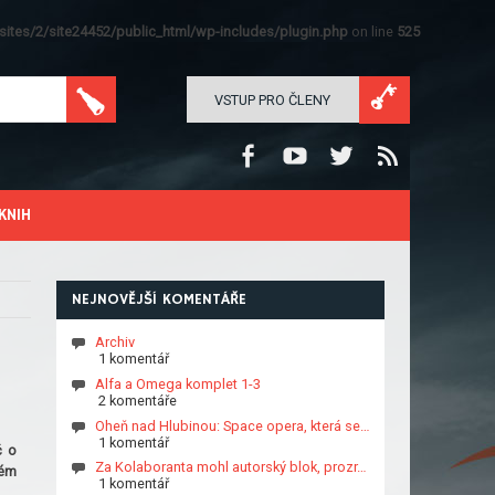
ites/2/site24452/public_html/wp-includes/plugin.php
on line
525
VSTUP PRO ČLENY
KNIH
NEJNOVĚJŠÍ KOMENTÁŘE
Archiv
1 komentář
Alfa a Omega komplet 1-3
2 komentáře
Oheň nad Hlubinou: Space opera, která se…
1 komentář
č o
Za Kolaboranta mohl autorský blok, prozr…
ném
1 komentář