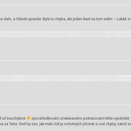
e dalo, a článek upravila. Byla to chyba, ale jeden klad na tom vidím – Lukáš si
eď už bezchybné
zprostředkování očekávaného pokračování téhle ojedinělé
 za Tebe. Divil by ses, jak málo lidí je ochotných přiznat si své chyby, natož s