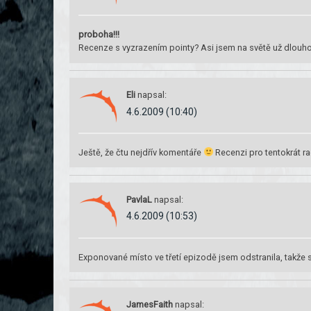
proboha!!!
Recenze s vyzrazením pointy? Asi jsem na světě už dlouh
Eli
napsal:
4.6.2009 (10:40)
Ještě, že čtu nejdřív komentáře
Recenzi pro tentokrát ra
PavlaL
napsal:
4.6.2009 (10:53)
Exponované místo ve třetí epizodě jsem odstranila, takže s
JamesFaith
napsal: