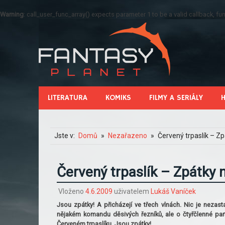
Warning
: call_user_func_array() expects parameter 1 to be a valid callback, 
LITERATURA
KOMIKS
FILMY A SERIÁLY
Jste v:
Domů
Nezařazeno
Červený trpaslík – Z
Červený trpaslík – Zpátky
Vloženo
4.6.2009
uživatelem
Lukáš Vaníček
Jsou zpátky! A přicházejí ve třech vlnách. Nic je nezas
nějakém komandu děsivých řezníků, ale o čtyřčlenné par
Červeném trpaslíku. Jsou zpátky!