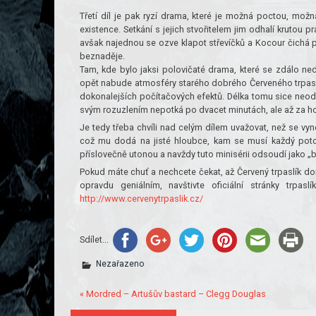
Třetí díl je pak ryzí drama, které je možná poctou, mož
existence. Setkání s jejich stvořitelem jim odhalí krutou
avšak najednou se ozve klapot střevíčků a Kocour čichá pa
beznaděje.
Tam, kde bylo jaksi polovičaté drama, které se zdálo ned
opět nabude atmosféry starého dobrého Červeného trpaslík
dokonalejších počítačových efektů. Délka tomu sice neodpo
svým rozuzlením nepotká po dvacet minutách, ale až za h
Je tedy třeba chvíli nad celým dílem uvažovat, než se vyn
což mu dodá na jisté hloubce, kam se musí každý potopi
příslovečně utonou a navždy tuto minisérii odsoudí jako „b
Pokud máte chuť a nechcete čekat, až Červený trpaslík d
opravdu geniálním, navštivte oficiální stránky trpa
http://www.cervenytrpaslik.cz/
Sdílet...
Nezařazeno
« Mordred – Artušův bastard – Clegg Douglas