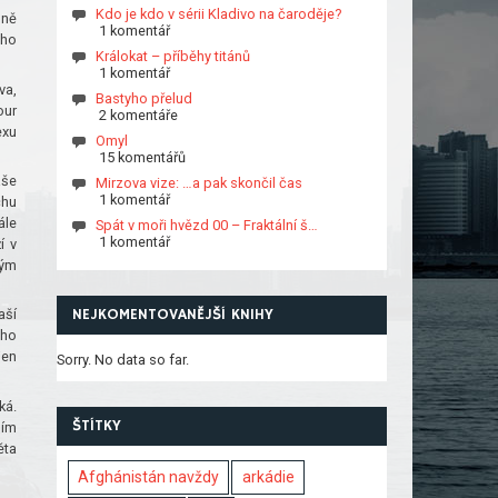
Kdo je kdo v sérii Kladivo na čaroděje?
dně
1 komentář
eho
Králokat – příběhy titánů
1 komentář
va,
Bastyho přelud
our
2 komentáře
exu
Omyl
15 komentářů
aše
Mirzova vize: …a pak skončil čas
1 komentář
chu
ále
Spát v moři hvězd 00 – Fraktální š…
1 komentář
í v
kým
NEJKOMENTOVANĚJŠÍ KNIHY
aší
ého
jen
Sorry. No data so far.
ká.
ŠTÍTKY
ším
ěta
Afghánistán navždy
arkádie