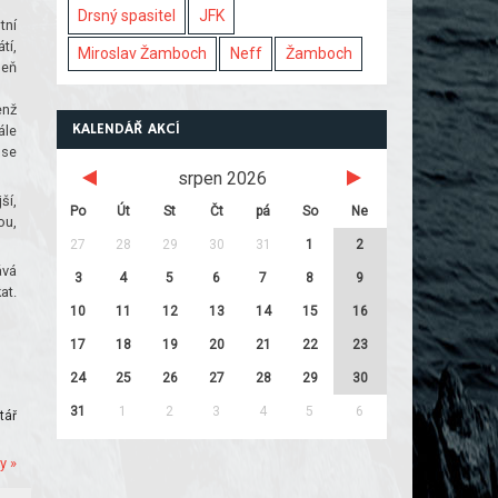
Drsný spasitel
JFK
tní
tí,
Miroslav Žamboch
Neff
Žamboch
heň
enž
KALENDÁŘ AKCÍ
ále
 se
srpen 2026
ší,
Po
Út
St
Čt
pá
So
Ne
ou,
27
28
29
30
31
1
2
ává
3
4
5
6
7
8
9
at.
10
11
12
13
14
15
16
17
18
19
20
21
22
23
24
25
26
27
28
29
30
31
1
2
3
4
5
6
tář
y »