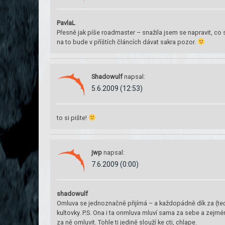
PavlaL
Přesně jak píše roadmaster – snažila jsem se napravit, co s
na to bude v příštích článcích dávat sakra pozor.
Shadowulf
napsal:
5.6.2009 (12:53)
to si pište!
jwp
napsal:
7.6.2009 (0:00)
shadowulf
Omluva se jednoznačně přijímá – a každopádně dík za (t
kultovky. P.S. Ona i ta onmluva mluví sama za sebe a zejména
za ně omluvit. Tohle ti jedině slouží ke cti, chlape.