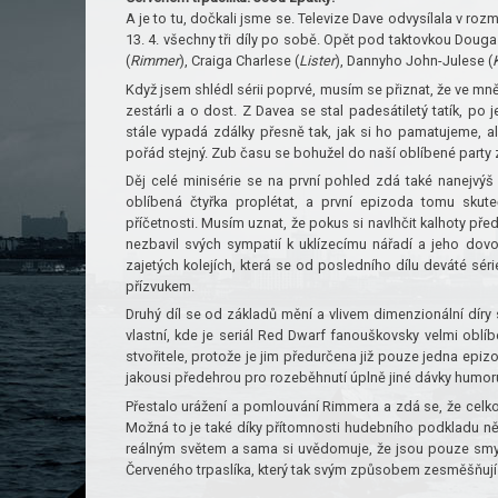
A je to tu, dočkali jsme se. Televize Dave odvysílala v roz
13. 4. všechny tři díly po sobě. Opět pod taktovkou Douga
(
Rimmer
), Craiga Charlese (
Lister
), Dannyho John-Julese (
Když jsem shlédl sérii poprvé, musím se přiznat, že ve mn
zestárli a o dost. Z Davea se stal padesátiletý tatík, p
stále vypadá zdálky přesně tak, jak si ho pamatujeme, ale
pořád stejný. Zub času se bohužel do naší oblíbené party 
Děj celé minisérie se na první pohled zdá také nanejvýš
oblíbená čtyřka proplétat, a první epizoda tomu skut
příčetnosti. Musím uznat, že pokus si navlhčit kalhoty před
nezbavil svých sympatií k uklízecímu nářadí a jeho dov
zajetých kolejích, která se od posledního dílu deváté s
přízvukem.
Druhý díl se od základů mění a vlivem dimenzionální díry 
vlastní, kde je seriál Red Dwarf fanouškovsky velmi oblí
stvořitele, protože je jim předurčena již pouze jedna epizod
jakousi předehrou pro rozeběhnutí úplně jiné dávky humoru
Přestalo urážení a pomlouvání Rimmera a zdá se, že celk
Možná to je také díky přítomnosti hudebního podkladu někt
reálným světem a sama si uvědomuje, že jsou pouze smy
Červeného trpaslíka, který tak svým způsobem zesměšňují