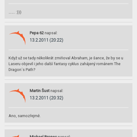
……. :)))
Pepa 62
napsal:
13.2.2011 (20:22)
Když už se tady několikrát zmiňoval Abraham, je šance, že by se u
Laseru objevil i jeho další fantasy cyklus zahájený románem The
Dragon´s Path?
Martin Šust
napsal:
13.2.2011 (20:32)
Ano, samozřejmě.
Michael Bronec
napsal: