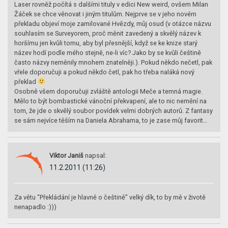
Laser rovněž počítá s dalšími tituly v edici New weird, ovšem Milan
Žáček se chce věnovat i jiným titulům. Nejprve se v jeho novém
překladu objeví moje zamilované Hvězdy, můj osud (v otázce názvu
souhlasím se Surveyorem, proč měnit zavedený a skvělý název k
horšímu jen kvůli tomu, aby byl přesnější, když se ke knize starý
název hodí podle mého stejně, ne-li víc? Jako by se kvůli češtině
často názvy neměnily mnohem znatelněji.). Pokud někdo nečetl, pak
vřele doporučuji a pokud někdo četl, pak ho třeba naláká nový
překlad
Osobně všem doporučuji zvláště antologii Meče a temná magie.
Mělo to být bombastické vánoční překvapení, ale to nic nemění na
tom, že jde o skvělý soubor povídek velmi dobrých autorů. Z fantasy
se sám nejvíce těším na Daniela Abrahama, to je zase můj favorit…
Viktor Janiš
napsal:
11.2.2011 (11:26)
Za větu “Překládání je hlavně o češtině” velký dík, to by mě v životě
nenapadlo :)))