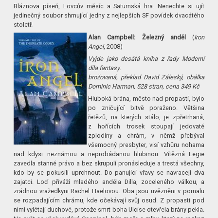
Bláznova píseň, Lovcův měsíc a Saturnská hra. Nenechte si ujít
jedinečný soubor shrnující jedny z nejlepších SF povídek dvacátého
století!
Alan Campbell: Železný anděl
(
Iron
Angel
, 2008)
Vyjde jako desátá kniha z řady Moderní
díla fantasy.
brožovaná, překlad David Záleský, obálka
Dominic Harman, 528 stran, cena 349 Kč
Hluboká brána, město nad propastí, bylo
po zničující bitvě poraženo. Většina
řetězů, na kterých stálo, je zpřetrhaná,
z hořících trosek stoupají jedovaté
zplodiny a chrám, v němž přebýval
všemocný presbyter, visí vzhůru nohama
nad kdysi neznámou a neprobádanou hlubinou. Vítězná Legie
zavedla stanné právo a bez skrupulí pronásleduje a trestá všechny,
kdo by se pokusili uprchnout. Do panující vřavy se navracejí dva
zajatci. Loď přiváží mladého anděla Dilla, zoceleného válkou, a
zrádnou vražedkyni Rachel Haelovou. Oba jsou uvězněni v pomalu
se rozpadajícím chrámu, kde očekávají svůj osud. Z propasti pod
nimi vylétají duchové, protože smrt boha Ulcise otevřela brány pekla.