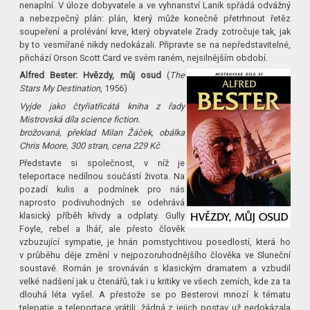
nenaplní. V úloze dobyvatele a ve vyhnanství Lanik spřádá odvážný
a nebezpečný plán: plán, který může konečně přetrhnout řetěz
soupeření a prolévání krve, který obyvatele Zrady zotročuje tak, jak
by to vesmířané nikdy nedokázali. Připravte se na nepředstavitelné,
přichází Orson Scott Card ve svém raném, nejsilnějším období.
Alfred Bester: Hvězdy, můj osud
(
The
Stars My Destination
, 1956)
Vyjde jako čtyřiatřicátá kniha z řady
Mistrovská díla science fiction.
brožovaná, překlad Milan Žáček, obálka
Chris Moore, 300 stran, cena 229 Kč
Představte si společnost, v níž je
teleportace nedílnou součástí života. Na
pozadí kulis a podmínek pro nás
naprosto podivuhodných se odehrává
klasický příběh křivdy a odplaty. Gully
Foyle, rebel a lhář, ale přesto člověk
vzbuzující sympatie, je hnán pomstychtivou posedlostí, která ho
v průběhu děje změní v nejpozoruhod­nějšího člověka ve Sluneční
soustavě. Román je srovnáván s klasickým dramatem a vzbudil
velké nadšení jak u čtenářů, tak i u kritiky ve všech zemích, kde za ta
dlouhá léta vyšel. A přestože se po Besterovi mnozí k tématu
telepatie a teleportace vrátili, žádná z jejich postav už nedokázala