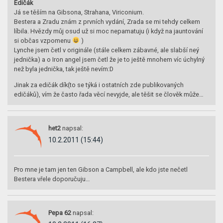
Edičák
Já se těším na Gibsona, Strahana, Viriconium.
Bestera a Zradu znám z prvních vydání, Zrada se mi tehdy celkem
líbila. Hvězdy můj osud už si moc nepamatuju (i když na jauntování
si občas vzpomenu
)
Lynche jsem četl v originále (stále celkem zábavné, ale slabší neý
jednička) a o Iron angel jsem četl že je to ještě mnohem víc úchylný
než byla jednička, tak ještě nevím:D
Jinak za edičák dík(to se týká i ostatních zde publikovaných
edičáků), vím že často řada věcí nevyjde, ale těšit se člověk může…
het2
napsal:
10.2.2011 (15:44)
Pro mne je tam jen ten Gibson a Campbell, ale kdo jste nečetl
Bestera vřele doporučuju…
Pepa 62
napsal: