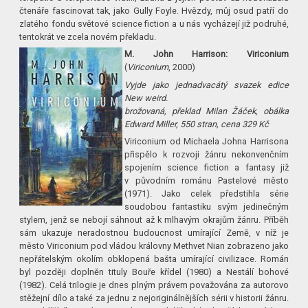
čtenáře fascinovat tak, jako Gully Foyle. Hvězdy, můj osud patří do
zlatého fondu světové science fiction a u nás vycházejí již podruhé,
tentokrát ve zcela novém překladu.
M. John Harrison: Viriconium
(
Viriconium
, 2000)
Vyjde jako jednadvacátý svazek edice
New weird.
brožovaná, překlad Milan Žáček, obálka
Edward Miller, 550 stran, cena 329 Kč
Viriconium od Michaela Johna Harrisona
přispělo k rozvoji žánru nekonvenčním
spojením science fiction a fantasy již
v původním románu Pastelové město
(1971). Jako celek předstihla série
soudobou fantastiku svým jedinečným
stylem, jenž se nebojí sáhnout až k mlhavým okrajům žánru. Příběh
sám ukazuje neradostnou budoucnost umírající Země, v níž je
město Viriconium pod vládou královny Methvet Nian zobrazeno jako
nepřátelským okolím obklopená bašta umírající civilizace. Román
byl později doplněn tituly Bouře křídel (1980) a Nestálí bohové
(1982). Celá trilogie je dnes plným právem považována za autorovo
stěžejní dílo a také za jednu z nejoriginál­nějších sérii v historii žánru.