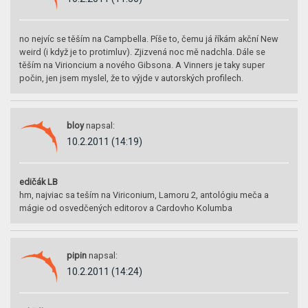
no nejvíc se těším na Campbella. Píše to, čemu já říkám akční New
weird (i když je to protimluv). Zjizvená noc mě nadchla. Dále se
těším na Virioncium a nového Gibsona. A Vinners je taky super
počin, jen jsem myslel, že to výjde v autorských profilech.
bloy
napsal:
10.2.2011 (14:19)
edičák LB
hm, najviac sa teším na Viriconium, Lamoru 2, antológiu meča a
mágie od osvedčených editorov a Cardovho Kolumba
pipin
napsal:
10.2.2011 (14:24)