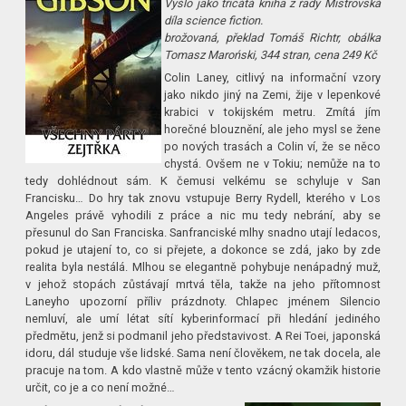
Vyšlo jako třicátá kniha z řady Mistrovská
díla science fiction.
brožovaná, překlad Tomáš Richtr, obálka
Tomasz Maroński, 344 stran, cena 249 Kč
Colin Laney, citlivý na informační vzory
jako nikdo jiný na Zemi, žije v lepenkové
krabici v tokijském metru. Zmítá jím
horečné blouznění, ale jeho mysl se žene
po nových trasách a Colin ví, že se něco
chystá. Ovšem ne v Tokiu; nemůže na to
tedy dohlédnout sám. K čemusi velkému se schyluje v San
Francisku… Do hry tak znovu vstupuje Berry Rydell, kterého v Los
Angeles právě vyhodili z práce a nic mu tedy nebrání, aby se
přesunul do San Franciska. Sanfranciské mlhy snadno utají ledacos,
pokud je utajení to, co si přejete, a dokonce se zdá, jako by zde
realita byla nestálá. Mlhou se elegantně pohybuje nenápadný muž,
v jehož stopách zůstávají mrtvá těla, takže na jeho přítomnost
Laneyho upozorní příliv prázdnoty. Chlapec jménem Silencio
nemluví, ale umí létat sítí kyberinformací při hledání jediného
předmětu, jenž si podmanil jeho představivost. A Rei Toei, japonská
idoru, dál studuje vše lidské. Sama není člověkem, ne tak docela, ale
pracuje na tom. A kdo vlastně může v tento vzácný okamžik historie
určit, co je a co není možné…