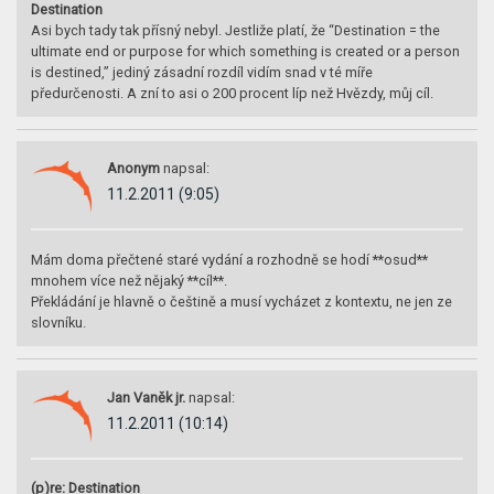
Destination
Asi bych tady tak přísný nebyl. Jestliže platí, že “Destination = the
ultimate end or purpose for which something is created or a person
is destined,” jediný zásadní rozdíl vidím snad v té míře
předurčenosti. A zní to asi o 200 procent líp než Hvězdy, můj cíl.
Anonym
napsal:
11.2.2011 (9:05)
Mám doma přečtené staré vydání a rozhodně se hodí **osud**
mnohem více než nějaký **cíl**.
Překládání je hlavně o češtině a musí vycházet z kontextu, ne jen ze
slovníku.
Jan Vaněk jr.
napsal:
11.2.2011 (10:14)
(p)re: Destination