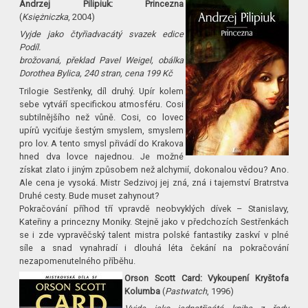
Andrzej Pilipiuk: Princezna
(
Księżniczka
, 2004)
Vyjde jako čtyřiadvacátý svazek edice
Podíl.
brožovaná, překlad Pavel Weigel, obálka
Dorothea Bylica, 240 stran, cena 199 Kč
Trilogie Sestřenky, díl druhý. Upír kolem
sebe vytváří specifickou atmosféru. Cosi
subtilnějšího než vůně. Cosi, co lovec
upírů vyciťuje šestým smyslem, smyslem
pro lov. A tento smysl přivádí do Krakova
hned dva lovce najednou. Je možné
získat zlato i jiným způsobem než alchymií, dokonalou vědou? Ano.
Ale cena je vysoká. Mistr Sedzivoj jej zná, zná i tajemství Bratrstva
Druhé cesty. Bude muset zahynout?
Pokračování příhod tří vpravdě neobvyklých dívek – Stanislavy,
Kateřiny a princezny Moniky. Stejně jako v předchozích Sestřenkách
se i zde vypravěčský talent mistra polské fantastiky zaskví v plné
síle a snad vynahradí i dlouhá léta čekání na pokračování
nezapomenutelného příběhu.
Orson Scott Card: Vykoupení Kryštofa
Kolumba
(
Pastwatch
, 1996)