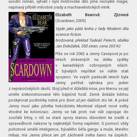
úvodní román, vytváří i nyní mistrovské dílo plné nezvyklé magie,
napínavý příběh milostné zrady a machiavelistických intrik.
Elizabeth Bearová: Zjizvená
(
Scardown
, 2005)
Vyjde jako pátá kniha z řady Moderní díla
science fiction.
brožovaná, překlad Tadeáš Pelech, obálka
Jan Doležálek, 350 stran, cena 265 Kč
Píše se rok 2062 a Jenny Caseyová je po
letech strávených na útěku zpátky
v kanadských ozbrojených silách.
Z bývalých nepřátel se náhle stali
spojenci. Ve svých padesáti letech byla
Jenny pečlivě vybrána pro jeden
z nejnáročnějších úkolů. Stojí před ní důležitá mise, pro kterou se její
uměle zrekonstruované tělo báječně hodí. Země dokáže lidstvu
poskytovat podmínky nutné pro život už jen dalších sto let. A právě
Jenny musí jako pilotka hvězdoletu Montreal objevit nové světy
vhodné ke kolonizaci. Jenny se tak proti své vůli zapojuje do
zoufalé bitvy, v níž se staré spory stanou důvodem ke zradě a
spravedlnost nalezne ty nejkrutější formy naplnění. S pomocí vždy
pohotové umělé inteligence, bývalého šéfa gangu a muže, kterého
miluje, má Jenny přece jen při záchraně světa šanci na úspěch.