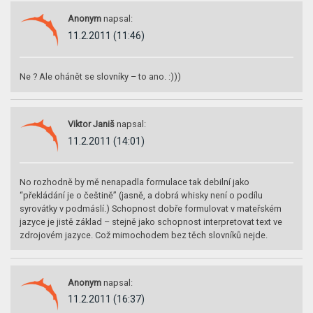
Anonym
napsal:
11.2.2011 (11:46)
Ne ? Ale ohánět se slovníky – to ano. :)))
Viktor Janiš
napsal:
11.2.2011 (14:01)
No rozhodně by mě nenapadla formulace tak debilní jako
“překládání je o češtině” (jasně, a dobrá whisky není o podílu
syrovátky v podmáslí.) Schopnost dobře formulovat v mateřském
jazyce je jistě základ – stejně jako schopnost interpretovat text ve
zdrojovém jazyce. Což mimochodem bez těch slovníků nejde.
Anonym
napsal:
11.2.2011 (16:37)