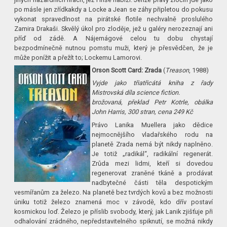
po másle jen zřídkakdy a Locke a Jean se záhy připletou do pokusu
vykonat spravedlnost na pirátské flotile nechvalně proslulého
Zamira Drakaši. Skvělý úkol pro zloděje, jež u galéry nerozeznají ani
příď od zádě. A Nájemágové celou tu dobu chystají
bezpodmínečně nutnou pomstu muži, který je přesvědčen, že je
může ponížit a přežít to; Lockemu Lamorovi.
Orson Scott Card: Zrada
(
Treason
, 1988)
Vyjde jako třiatřicátá kniha z řady
Mistrovská díla science fiction.
brožovaná, překlad Petr Kotrle, obálka
John Harris, 300 stran, cena 249 Kč
Právo Lanika Muellera jako dědice
nejmocnějšího vladařského rodu na
planetě Zrada nemá být nikdy naplněno.
Je totiž „radikál“, radikální regenerát.
Zrůda mezi lidmi, kteří si dovedou
regenerovat zraněné tkáně a prodávat
nadbytečné části těla despotickým
vesmířanům za železo. Na planetě bez tvrdých kovů a bez možnosti
úniku totiž železo znamená moc v závodě, kdo dřív postaví
kosmickou loď. Železo je příslib svobody, který, jak Lanik zjišťuje při
odhalování zrádného, nepředstavitelného spiknutí, se možná nikdy