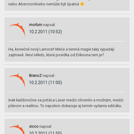
nebo Abercrombieho nemůže být špatná
morlum
napsal:
10.2.2011 (10:52)
Ha, konečně nový Lamora!! Meče a temná magie taky vypadají
zajímavě. Neví někdo, která povídka od Eriksona tam je?
BranoZ
napsal:
10.2.2011 (11:00)
Inak každoročne sa potáca Laser medzi chcením a možným, medzi
plánom a realitou. To napokon dokazuje aj termín vydania edičáku.
sicco
napsal:
10.2.2011 (11:50)