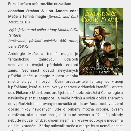
Pokud ovšem svět mezitím nezanikne.
Jonathan Strahan & Lou Anders eds.:
Meče a temná magie
(
Swords and Dark
Magic
, 2010)
Vyjde jako osmá kniha z řady Moderní díla
fantasy.
brožovaná, překlad kolektiv, 550 stran,
cena 369 Kč
Antologie Meče a temná magie je
fantastickou žánrovou událostí
sestavenou dvojicí předních editorů
žánru. Sedmnáct dosud nevydaných
příběhů meče a magie z pera mnoha
mistrů starých i nových. Čelní představitelé fantasy se vracejí
k příběhům, které si zamilovaly generace oddaných čtenářů. Setkáte
se s Elrikem z Melniboné, prožijete další dobrodružství Černé legie a
navštívíte planetu Majipoor… A vedle hrdinů a světů dobře známých
se v příbězích talentovaných nováčků představí řada postav a zemí
dosud nikdy neviděných. Jde o příběhy možná drobné, ovšem
o svižnou akci, drsné násilí, nelítostné netvory a úžasné poklady
nebude nouze , chybět ovšem nesmí ani krvavé souboje s mečem a
dalšími zbraněmi. Žádný milovník meče a magie by si neměl nechat