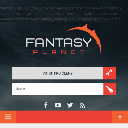
Warning
: call_user_func_array() expects parameter 1 to be a valid callback,
function 'wp_edge_cache_dispatch' not found or invalid function name in
/www/sites/2/site24452/public_html/wp-includes/plugin.php
on line
525
VSTUP PRO ČLENY