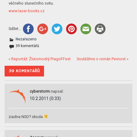
věčného slunečního svitu.
www.laser-books.cz
Sdílet...
Nezařazeno
39 komentářů
« Reportáž: Žlutomodrý PragoFFest
Soutěžíme o román Pevnost »
39 KOMENTÁŘŮ
cyberstorm
napsal:
10.2.2011 (0:33)
ziadna NSO? skoda