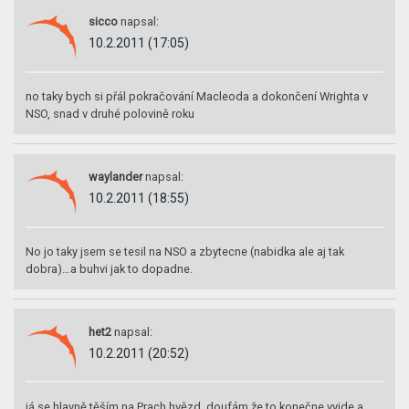
sicco
napsal:
10.2.2011 (17:05)
no taky bych si přál pokračování Macleoda a dokončení Wrighta v
NSO, snad v druhé polovině roku
waylander
napsal:
10.2.2011 (18:55)
No jo taky jsem se tesil na NSO a zbytecne (nabidka ale aj tak
dobra)…a buhvi jak to dopadne.
het2
napsal:
10.2.2011 (20:52)
já se hlavně těším na Prach hvězd, doufám že to konečne vyjde a