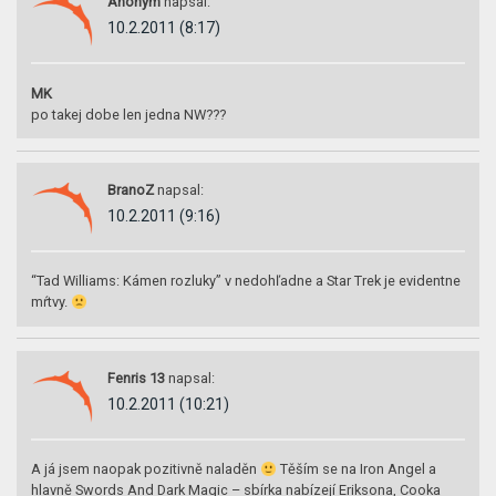
Anonym
napsal:
10.2.2011 (8:17)
MK
po takej dobe len jedna NW???
BranoZ
napsal:
10.2.2011 (9:16)
“Tad Williams: Kámen rozluky” v nedohľadne a Star Trek je evidentne
mŕtvy.
Fenris 13
napsal:
10.2.2011 (10:21)
A já jsem naopak pozitivně naladěn
Těším se na Iron Angel a
hlavně Swords And Dark Magic – sbírka nabízejí Eriksona, Cooka