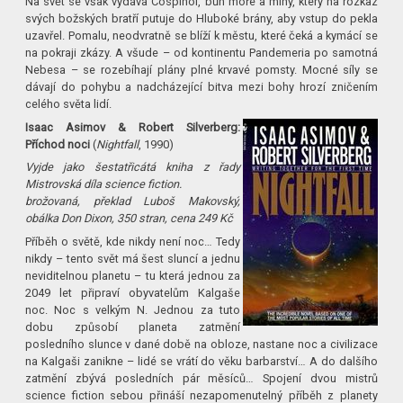
Na svět se však vydává Cospinol, bůh moře a mlhy, který na rozkaz
svých božských bratří putuje do Hluboké brány, aby vstup do pekla
uzavřel. Pomalu, neodvratně se blíží k městu, které čeká a kymácí se
na pokraji zkázy. A všude – od kontinentu Pandemeria po samotná
Nebesa – se rozebíhají plány plné krvavé pomsty. Mocné síly se
dávají do pohybu a nadcházející bitva mezi bohy hrozí zničením
celého světa lidí.
Isaac Asimov & Robert Silverberg:
Příchod noci
(
Nightfall
, 1990)
Vyjde jako šestatřicátá kniha z řady
Mistrovská díla science fiction.
brožovaná, překlad Luboš Makovský,
obálka Don Dixon, 350 stran, cena 249 Kč
Příběh o světě, kde nikdy není noc… Tedy
nikdy – tento svět má šest sluncí a jednu
neviditelnou planetu – tu která jednou za
2049 let připraví obyvatelům Kalgaše
noc. Noc s velkým N. Jednou za tuto
dobu způsobí planeta zatmění
posledního slunce v dané době na obloze, nastane noc a civilizace
na Kalgaši zanikne – lidé se vrátí do věku barbarství… A do dalšího
zatmění zbývá posledních pár měsíců… Spojení dvou mistrů
science fiction sebou přináší nezapomenutelný příběh z planety