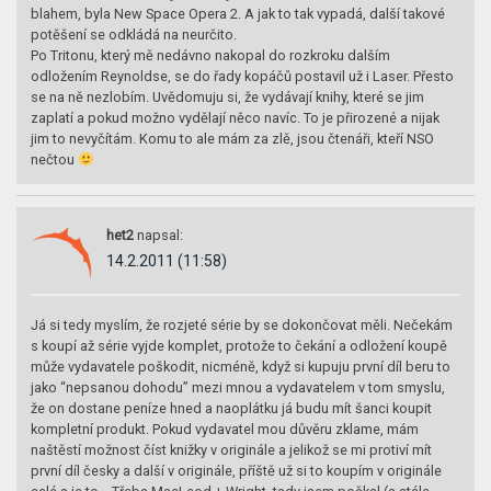
blahem, byla New Space Opera 2. A jak to tak vypadá, další takové
potěšení se odkládá na neurčito.
Po Tritonu, který mě nedávno nakopal do rozkroku dalším
odložením Reynoldse, se do řady kopáčů postavil už i Laser. Přesto
se na ně nezlobím. Uvědomuju si, že vydávají knihy, které se jim
zaplatí a pokud možno vydělají něco navíc. To je přirozené a nijak
jim to nevyčítám. Komu to ale mám za zlě, jsou čtenáři, kteří NSO
nečtou
het2
napsal:
14.2.2011 (11:58)
Já si tedy myslím, že rozjeté série by se dokončovat měli. Nečekám
s koupí až série vyjde komplet, protože to čekání a odložení koupě
může vydavatele poškodit, nicméně, když si kupuju první díl beru to
jako “nepsanou dohodu” mezi mnou a vydavatelem v tom smyslu,
že on dostane peníze hned a naoplátku já budu mít šanci koupit
kompletní produkt. Pokud vydavatel mou důvěru zklame, mám
naštěstí možnost číst knižky v originále a jelikož se mi protiví mít
první díl česky a další v originále, příště už si to koupím v originále