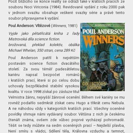
Pocit blížícího se konce reality se odráží také v kratších pracích ze
souboru Noci Viriconia (1984). Revidované vydání z roku 2000 pak
v jednom svazku obsahuje veškeré svazky série a právě tento
soubor připravujeme k vydání.
Poul Anderson: Vítězové
(
Winners
, 1981)
Vyjde jako pětatřicátá kniha z řady
Mistrovská díla science fiction.
brožovaná, překlad kolektiv, obálka
Michael Whelan, 350 stran, cena 289 Kč
Poul Anderson patřil k největším
postavám science fiction dvacátého
století. Za svou téměř padesátiletou
kariéru napsal bezpočet románů
i kratších prací, které si po celou dobu
uchovaly bezpříkladně stabilní vysokou
kvalitu. V roce 1998 získal po zásluze titul
Velmistra žánru, nejvyšší žánrové ocenění. Během své kariéry se mu
rovněž podařilo sedmkrát získat cenu Hugo a třikrát cenu Nebula.
A ne náhodou vždy v kategoriích kratších prací. Všechny oceněné
povídky shrnuje námi vydávaný soubor. Většina z nich je českému
čtenáři známa, ovšem zde vůbec poprvé vycházejí pohromadě.
Těšit se tedy můžete na sedm oceněných prací – Nejdelší plavba,
Není smíru s vládci, Sdílení těla, Královna vzduchu a temnot,