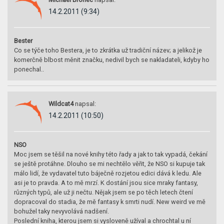
14.2.2011 (9:34)
Bester
Co se týče toho Bestera, je to zkrátka už tradiční název; a jelikož je
komerčně blbost měnit značku, nedivil bych se nakladateli, kdyby ho
ponechal..
Wildcat4
napsal:
14.2.2011 (10:50)
NSO
Moc jsem se těšil na nové knihy této řady a jak to tak vypadá, čekání
se ještě protáhne. Dlouho se mi nechtělo věřit, že NSO si kupuje tak
málo lidí, že vydavatel tuto báječně rozjetou edici dává k ledu. Ale
asi je to pravda. A to mě mrzí. K dostání jsou sice mraky fantasy,
různých typů, ale už ji nečtu. Nějak jsem se po těch letech čtení
dopracoval do stadia, že mě fantasy k smrti nudí. New weird ve mě
bohužel taky nevyvolává nadšení.
Poslední kniha, kterou jsem si vysloveně užíval a chrochtal u ní