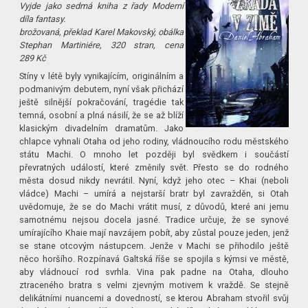
Vyjde jako sedmá kniha z řady Moderní
díla fantasy.
brožovaná, překlad Karel Makovský, obálka
Stephan Martiniére, 320 stran, cena
289 Kč
Stíny v létě byly vynikajícím, originálním a
podmanivým debutem, nyní však přichází
ještě silnější pokračování, tragédie tak
temná, osobní a plná násilí, že se až blíží
klasickým divadelním dramatům. Jako
chlapce vyhnali Otaha od jeho rodiny, vládnoucího rodu městského
státu Machi. O mnoho let později byl svědkem i součástí
převratných událostí, které změnily svět. Přesto se do rodného
města dosud nikdy nevrátil. Nyní, když jeho otec – Khai (neboli
vládce) Machi – umírá a nejstarší bratr byl zavražděn, si Otah
uvědomuje, že se do Machi vrátit musí, z důvodů, které ani jemu
samotnému nejsou docela jasné. Tradice určuje, že se synové
umírajícího Khaie mají navzájem pobít, aby zůstal pouze jeden, jenž
se stane otcovým nástupcem. Jenže v Machi se přihodilo ještě
něco horšího. Rozpínavá Galtská říše se spojila s kýmsi ve městě,
aby vládnoucí rod svrhla. Vina pak padne na Otaha, dlouho
ztraceného bratra s velmi zjevným motivem k vraždě. Se stejně
delikátními nuancemi a dovedností, se kterou Abraham stvořil svůj