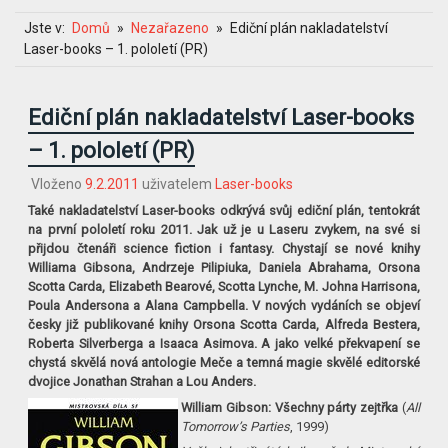
Jste v:
Domů
Nezařazeno
Ediční plán nakladatelství
Laser-books – 1. pololetí (PR)
Ediční plán nakladatelství Laser-books
– 1. pololetí (PR)
Vloženo
9.2.2011
uživatelem
Laser-books
Také nakladatelství Laser-books odkrývá svůj ediční plán, tentokrát
na první pololetí roku 2011. Jak už je u Laseru zvykem, na své si
přijdou čtenáři science fiction i fantasy. Chystají se nové knihy
Williama Gibsona, Andrzeje Pilipiuka, Daniela Abrahama, Orsona
Scotta Carda, Elizabeth Bearové, Scotta Lynche, M. Johna Harrisona,
Poula Andersona a Alana Campbella. V nových vydáních se objeví
česky již publikované knihy Orsona Scotta Carda, Alfreda Bestera,
Roberta Silverberga a Isaaca Asimova. A jako velké překvapení se
chystá skvělá nová antologie Meče a temná magie skvělé editorské
dvojice Jonathan Strahan a Lou Anders.
William Gibson: Všechny párty zejtřka
(
All
Tomorrow’s Par­ties
, 1999)