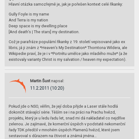
Hlavní otázka samozřejmě je, jak je pořešen kontext celé říkanky:
Gully Foyle is my name
And Terra is my nation
Deep space is my dwelling place
[And death’s | The stars] my destination.
Což je parafráze populární říkanky z 19. století vepisované jako ex
libris; já ji znám z *Heaven’s My Destination* Thorntona Wildera, ale
Wikipedie praví, že je i v *Portrétu umělce jako mladého muže* (a že
existovaly varianty Christ is my salvation / heaven my expectation).
Martin Šust
napsal:
11.2.2011 (10:20)
Pokud jde o NSO, věřím, že její doba přijde a Laser stále hodlá
dokončit stávající série. Těším se i na práci na Prachu hvězd,
projektu, který je u ledu řadu let, snad mi dá nakladatel co nejdříve
zelenou. Je zajímavé, že komerční úspěch v podstatě nekomerční
řady TDK předčil v mnohém úspěch Plamenů hvězd, které jsem
sestavoval s důrazem na čtivost a známá jména…