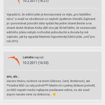
10.2.2011 (16:27)
Vypadá to, že ediční plán je koncipovaný se stylu „pro každého
něco“ a snaží se obsáhnout co nejširší spektrum čtenářů.Zajímavé
je i porovnávat původní data vydání.Na jedné straně Bester a na
straně druhé Strahan.Knihy dělí více jak 50 let!Věřím, že sestavování
edičního plánu nebylo rozhodně jednoduché a docela by mě
zajímalo, jak by vypadal Martinův hypotetický Ediční plán „snů“pro
rok 2012.
Lamahe
napsal:
10.2.2011 (16:53)
ano, ale…
viacero titulov, na ktore sa tesim (Gibson, Card, Anderson), ale
**ziadna NSO za cely polrok?!** Martin mi v jednej diskusii potvrdil,
ze NSO nepatri medzi najlepsie predavane edicie, no ale snad
aspon nacate serie sa dokoncia…