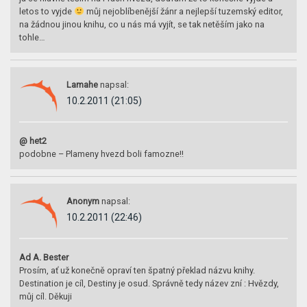
letos to vyjde
můj nejoblíbenější žánr a nejlepší tuzemský editor,
na žádnou jinou knihu, co u nás má vyjít, se tak netěším jako na
tohle…
Lamahe
napsal:
10.2.2011 (21:05)
@ het2
podobne – Plameny hvezd boli famozne!!
Anonym
napsal:
10.2.2011 (22:46)
Ad A. Bester
Prosím, ať už konečně opraví ten špatný překlad názvu knihy.
Destination je cíl, Destiny je osud. Správně tedy název zní : Hvězdy,
můj cíl. Děkuji