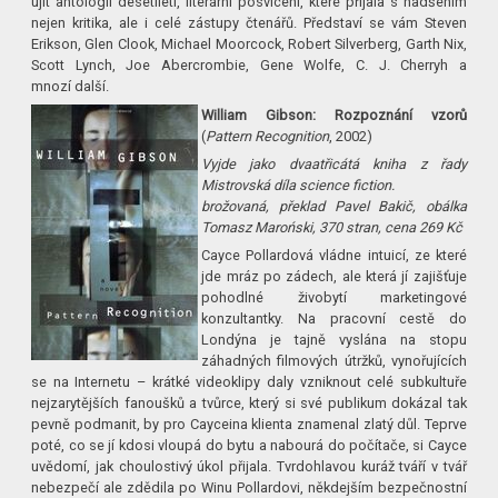
ujít antologii desetiletí, literární posvícení, které přijala s nadšením
nejen kritika, ale i celé zástupy čtenářů. Představí se vám Steven
Erikson, Glen Clook, Michael Moorcock, Robert Silverberg, Garth Nix,
Scott Lynch, Joe Abercrombie, Gene Wolfe, C. J. Cherryh a
mnozí další.
William Gibson: Rozpoznání vzorů
(
Pattern Recognition
, 2002)
Vyjde jako dvaatřicátá kniha z řady
Mistrovská díla science fiction.
brožovaná, překlad Pavel Bakič, obálka
Tomasz Maroński, 370 stran, cena 269 Kč
Cayce Pollardová vládne intuicí, ze které
jde mráz po zádech, ale která jí zajišťuje
pohodlné živobytí marketingové
konzultantky. Na pracovní cestě do
Londýna je tajně vyslána na stopu
záhadných filmových útržků, vynořujících
se na Internetu – krátké videoklipy daly vzniknout celé subkultuře
nejzarytějších fanoušků a tvůrce, který si své publikum dokázal tak
pevně podmanit, by pro Cayceina klienta znamenal zlatý důl. Teprve
poté, co se jí kdosi vloupá do bytu a nabourá do počítače, si Cayce
uvědomí, jak choulostivý úkol přijala. Tvrdohlavou kuráž tváří v tvář
nebezpečí ale zdědila po Winu Pollardovi, někdejším bezpečnostní