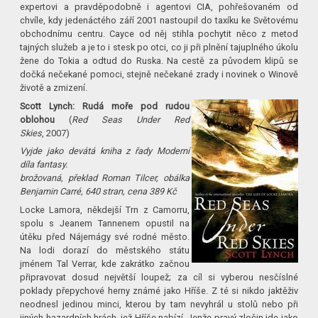
expertovi a pravděpodobně i agentovi CIA, pohřešovaném od
chvíle, kdy jedenáctého září 2001 nastoupil do taxíku ke Světovému
obchodnímu centru. Cayce od něj stihla pochytit něco z metod
tajných služeb a je to i stesk po otci, co ji při plnění tajuplného úkolu
žene do Tokia a odtud do Ruska. Na cestě za původem klipů se
dočká nečekané pomoci, stejně nečekané zrady i novinek o Winově
životě a zmizení.
Scott Lynch: Rudá moře pod rudou
oblohou
(
Red Seas Under Red
Skies
, 2007)
Vyjde jako devátá kniha z řady Moderní
díla fantasy.
brožovaná, překlad Roman Tilcer, obálka
Benjamin Carré, 640 stran, cena 389 Kč
Locke Lamora, někdejší Trn z Camorru,
spolu s Jeanem Tannenem opustil na
útěku před Nájemágy své rodné město.
Na lodi dorazí do městského státu
jménem Tal Verrar, kde zakrátko začnou
připravovat dosud největší loupež; za cíl si vyberou nesčíslné
poklady přepychové herny známé jako Hříše. Z té si nikdo jaktěživ
neodnesl jedinou minci, kterou by tam nevyhrál u stolů nebo při
jiných hazardních hrách, jež Hříše nabízí. Jenže pravý zločin jde jako