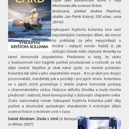
Vyjde jako jednatřicátá kniha z řady
Mistrovská díla science fiction.
brožovaná, překlad Andrea Peprlová,
obálka Jan Patrik Krásný, 350 stran, cena
269 Kč
Vykoupení Kryštofa Kolumba sice není
nejznámějším Cardovým dílem, ale mnozí
ho pokládají za jeho nejvyzrálejší a
možná i nejlepší román. Každý ví, jak
zničující účinek mělo objevení Ameriky na
tamní domorodé obyvatelstvo. Představte si tedy, že vědci
z budoucnosti tuto tragédii pečlivě prostudovali a rozhodli se tok
dějin změnit. Nejdříve je však nutné zjistit, co vlastně pohánělo
Kolumba tak silně v jeho objevitelské snaze… A to je úkol pro dvojici
pozorovatelů, manželský pár a později i pro jejich dceru. Kolumbus
se v jejich očích proměňuje z dobře známé historické postavy
v charismatického vůdce, hluboce věřícího člověka a muže mnoha
předností i slabostí, které korespondují s dobovým chápáním světa.
Zcela samostatný román Vykoupení Kryštofa Kolumba patří díky
pečlivě a věrohodně vystavěným charakterům k vrcholným dílům
science fiction s motivem cest v čase.
Daniel Abraham: Zrada v zimě
(
A Betrayal
in Winter
, 2007)