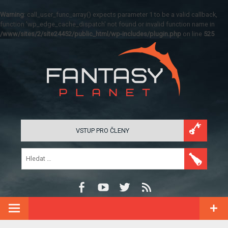
Warning
: call_user_func_array() expects parameter 1 to be a valid callback,
function 'wp_edge_cache_dispatch' not found or invalid function name in
/www/sites/2/site24452/public_html/wp-includes/plugin.php
on line
525
VSTUP PRO ČLENY