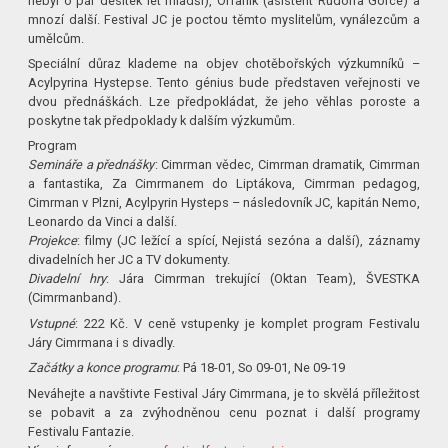
nebyl o pár desítek let mladší), Orfanik (asistent Rudolfa Gorce) a
mnozí další. Festival JC je poctou těmto myslitelům, vynálezcům a
umělcům.
Speciální důraz klademe na objev chotěbořských výzkumníků –
Acylpyrina Hystepse. Tento génius bude představen veřejnosti ve
dvou přednáškách. Lze předpokládat, že jeho věhlas poroste a
poskytne tak předpoklady k dalším výzkumům.
Program
Semináře a přednášky
: Cimrman vědec, Cimrman dramatik, Cimrman
a fantastika, Za Cimrmanem do Liptákova, Cimrman pedagog,
Cimrman v Plzni, Acylpyrin Hysteps – následovník JC, kapitán Nemo,
Leonardo da Vinci a další.
Projekce
: filmy (JC ležící a spící, Nejistá sezóna a další), záznamy
divadelních her JC a TV dokumenty.
Divadelní hry
: Jára Cimrman trekující (Oktan Team), ŠVESTKA
(Cimrmanband).
Vstupné
: 222 Kč. V ceně vstupenky je komplet program Festivalu
Járy Cimrmana i s divadly.
Začátky a konce programu
: Pá 18-01, So 09-01, Ne 09-19
Neváhejte a navštivte Festival Járy Cimrmana, je to skvělá příležitost
se pobavit a za zvýhodněnou cenu poznat i další programy
Festivalu Fantazie.