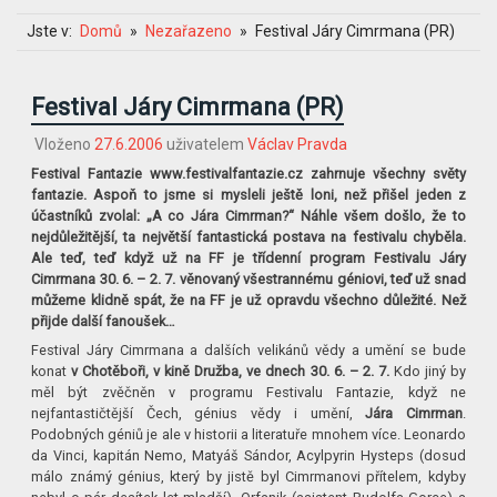
Jste v:
Domů
Nezařazeno
Festival Járy Cimrmana (PR)
Festival Járy Cimrmana (PR)
Vloženo
27.6.2006
uživatelem
Václav Pravda
Festival Fantazie www.festivalfantazie.cz zahrnuje všechny světy
fantazie. Aspoň to jsme si mysleli ještě loni, než přišel jeden z
účastníků zvolal: „A co Jára Cimrman?“ Náhle všem došlo, že to
nejdůležitější, ta největší fantastická postava na festivalu chyběla.
Ale teď, teď když už na FF je třídenní program Festivalu Járy
Cimrmana 30. 6. – 2. 7. věnovaný všestrannému géniovi, teď už snad
můžeme klidně spát, že na FF je už opravdu všechno důležité. Než
přijde další fanoušek…
Festival Járy Cimrmana a dalších velikánů vědy a umění se bude
konat
v Chotěboři, v kině Družba, ve dnech 30. 6. – 2. 7.
Kdo jiný by
měl být zvěčněn v programu Festivalu Fantazie, když ne
nejfantastičtější Čech, génius vědy i umění,
Jára Cimrman
.
Podobných géniů je ale v historii a literatuře mnohem více. Leonardo
da Vinci, kapitán Nemo, Matyáš Sándor, Acylpyrin Hysteps (dosud
málo známý génius, který by jistě byl Cimrmanovi přítelem, kdyby