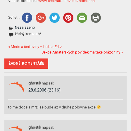
Více informací na
www.festivalfantazie.cz/cimrman
.
Sdílet...
Nezařazeno
žádný komentář
« Meče a čertoviny – Leiber Fritz
Sekce Amatérských povídek má také prázdniny
»
ŽÁDNÉ KOMENTÁŘE
ghostik
napsal:
28.6.2006 (23:16)
to me docela mrzi ze bude az v druhe polovine akce
ghostik
napsal: