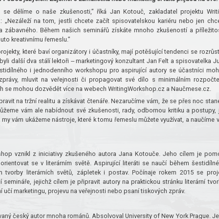
 se dělíme o naše zkušenosti,” říká Jan Kotouč, zakladatel projektu Writ
„Nezáleží na tom, jestli chcete začít spisovatelskou kariéru nebo jen chc
a zábavného. Během našich seminářů získáte mnoho zkušeností a příležitos
muto kreativnímu řemeslu.”
ojekty, které baví organizátory i účastníky, mají potěšující tendenci se rozrůst
byli další dva stálí lektoři ‒ marketingový konzultant Jan Felt a spisovatelka Ju
tidílného i jednodenního workshopu pro aspirující autory se účastníci mo
 zprávy, mluvit na veřejnosti či propagovat své dílo s minimálním rozpočt
ech se mohou dozvědět více na webech WritingWorkshop.cz a Naučmese.cz.
pravit na tržní realitu a získávat čtenáře. Nezaručíme vám, že se přes noc stan
Můžeme vám ale nabídnout své zkušenosti, rady, odbornou kritiku a postupy, 
lo a my vám ukážeme nástroje, které k tomu řemeslu můžete využívat, a naučíme 
shop vznikl z iniciativy zkušeného autora Jana Kotouče. Jeho cílem je pom
rientovat se v literárním světě. Aspirující literáti se naučí během šestidíln
tvorby literárních světů, zápletek i postav. Počínaje rokem 2015 se proj
 semináře, jejichž cílem je připravit autory na praktickou stránku literární tvor
í učí marketingu, projevu na veřejnosti nebo psaní tiskových zpráv.
aný český autor mnoha románů. Absolvoval University of New York Prague. J