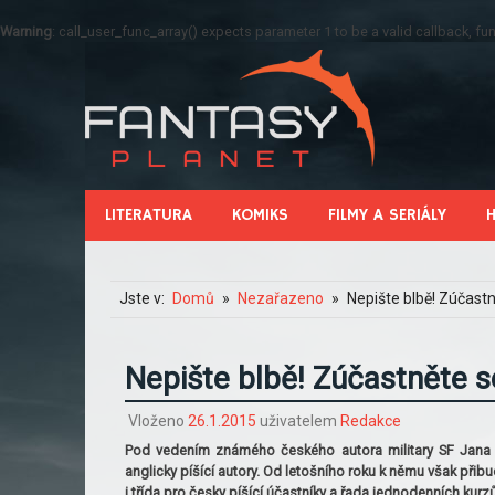
Warning
: call_user_func_array() expects parameter 1 to be a valid callback, 
LITERATURA
KOMIKS
FILMY A SERIÁLY
Jste v:
Domů
Nezařazeno
Nepište blbě! Zúčast
Nepište blbě! Zúčastněte 
Vloženo
26.1.2015
uživatelem
Redakce
Pod vedením známého českého autora military SF Jana 
anglicky píšící autory. Od letošního roku k němu však přib
i třída pro česky píšící účastníky a řada jednodenních kurz