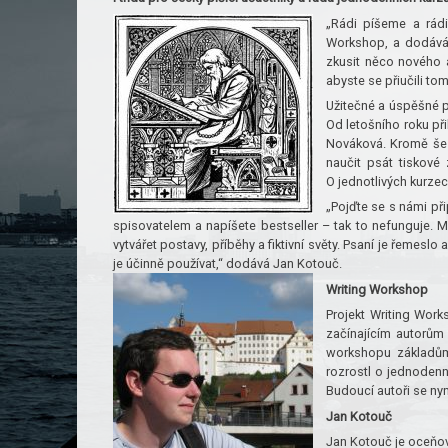
„Rádi píšeme a rádi
Workshop, a dodává: 
zkusit něco nového 
abyste se přiučili to
Užitečné a úspěšné pr
Od letošního roku při
Nováková. Kromě šes
naučit psát tiskové
O jednotlivých kurz
„Pojďte se s námi při
spisovatelem a napíšete bestseller – tak to nefunguje. 
vytvářet postavy, příběhy a fiktivní světy. Psaní je řemes
je účinně používat,“ dodává Jan Kotouč.
Writing Workshop
Projekt Writing Work
začínajícím autorům o
workshopu základům 
rozrostl o jednodenní
Budoucí autoři se nyn
Jan Kotouč
Jan Kotouč je oceňov