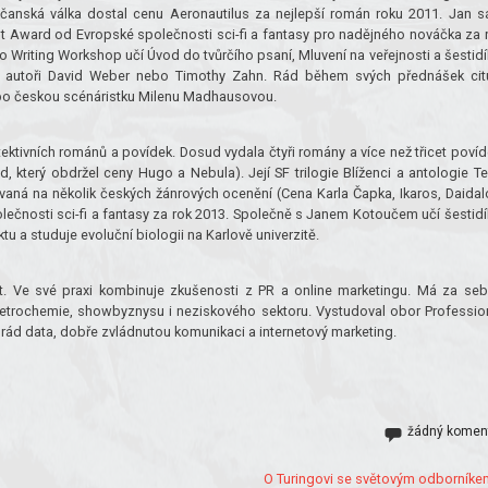
čanská válka dostal cenu Aeronautilus za nejlepší román roku 2011. Jan 
 Award od Evropské společnosti sci-fi a fantasy pro nadějného nováčka za 
ro Writing Workshop učí Úvod do tvůrčího psaní, Mluvení na veřejnosti a šestidí
jsou autoři David Weber nebo Timothy Zahn. Rád během svých přednášek cit
ebo českou scénáristku Milenu Madhausovou.
tektivních románů a povídek. Dosud vydala čtyři romány a více než třicet povíd
ld, který obdržel ceny Hugo a Nebula). Její SF trilogie Blíženci a antologie Te
novaná na několik českých žánrových ocenění (Cena Karla Čapka, Ikaros, Daidal
ečnosti sci-fi a fantasy za rok 2013. Společně s Janem Kotoučem učí šestidí
tu a studuje evoluční biologii na Karlově univerzitě.
et. Ve své praxi kombinuje zkušenosti z PR a online marketingu. Má za se
 petrochemie, showbyznysu i neziskového sektoru. Vystudoval obor Professio
rád data, dobře zvládnutou komunikaci a internetový marketing.
žádný komen
O Turingovi se světovým odborníke