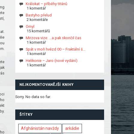
Králokat – příběhy titánů
ing
1 komentář
ete
Bastyho přelud
tí,
2 komentáře
Omyl
15 komentářů
at.
lie
Mirzova vize: …a pak skončil čas
1 komentář
hou
em.
Spát v moři hvězd 00 – Fraktální š…
1 komentář
Helikonie – Jaro (nové vydání)
ete
1 komentář
jak
vás
NEJKOMENTOVANĚJŠÍ KNIHY
oci
Sorry. No data so far.
ého
ekt
by.
ŠTÍTKY
Afghánistán navždy
arkádie
eho