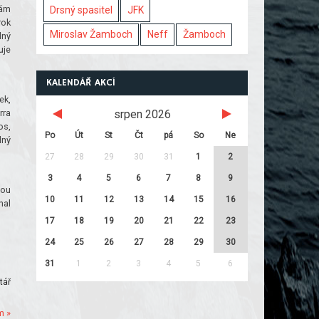
sám
Drsný spasitel
JFK
rok
Miroslav Žamboch
Neff
Žamboch
lný
uje
KALENDÁŘ AKCÍ
ek,
rra
srpen 2026
os,
Po
Út
St
Čt
pá
So
Ne
lný
27
28
29
30
31
1
2
3
4
5
6
7
8
9
bou
10
11
12
13
14
15
16
nal
17
18
19
20
21
22
23
24
25
26
27
28
29
30
31
1
2
3
4
5
6
tář
m »