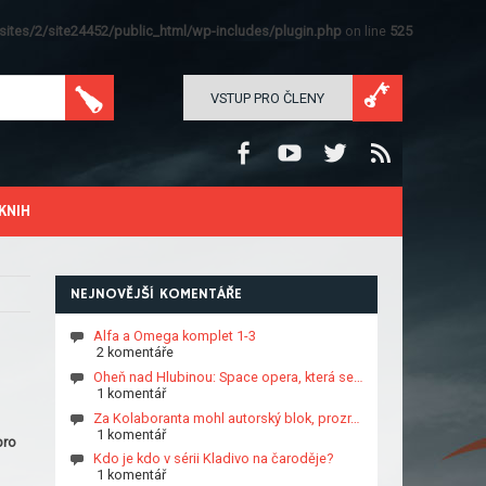
ites/2/site24452/public_html/wp-includes/plugin.php
on line
525
VSTUP PRO ČLENY
KNIH
NEJNOVĚJŠÍ KOMENTÁŘE
Alfa a Omega komplet 1-3
2 komentáře
Oheň nad Hlubinou: Space opera, která se…
1 komentář
Za Kolaboranta mohl autorský blok, prozr…
1 komentář
pro
Kdo je kdo v sérii Kladivo na čaroděje?
1 komentář