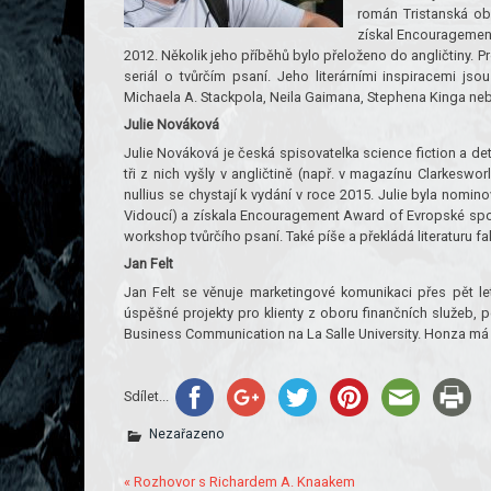
román Tristanská ob
získal Encouragement
2012. Několik jeho příběhů bylo přeloženo do angličtiny. P
seriál o tvůrčím psaní. Jeho literárními inspiracemi 
Michaela A. Stackpola, Neila Gaimana, Stephena Kinga n
Julie Nováková
Julie Nováková je česká spisovatelka science fiction a de
tři z nich vyšly v angličtině (např. v magazínu Clarkeswor
nullius se chystají k vydání v roce 2015. Julie byla nomi
Vidoucí) a získala Encouragement Award of Evropské spol
workshop tvůrčího psaní. Také píše a překládá literaturu fak
Jan Felt
Jan Felt se věnuje marketingové komunikaci přes pět l
úspěšné projekty pro klienty z oboru finančních služeb,
Business Communication na La Salle University. Honza má 
Sdílet...
Nezařazeno
« Rozhovor s Richardem A. Knaakem