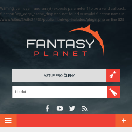
Warning
: call_user_func_array() expects parameter 1 to be a valid callback,
function 'wp_edge_cache_dispatch' not found or invalid function name in
/www/sites/2/site24452/public_html/wp-includes/plugin.php
on line
525
VSTUP PRO ČLENY