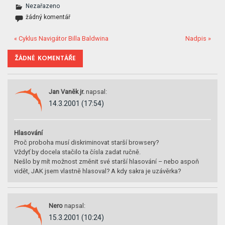
Nezařazeno
žádný komentář
« Cyklus Navigátor Billa Baldwina
Nadpis »
ŽÁDNÉ KOMENTÁŘE
Jan Vaněk jr.
napsal:
14.3.2001 (17:54)
Hlasování
Proč proboha musí diskriminovat starší browsery?
Vždyť by docela stačilo ta čísla zadat ručně.
Nešlo by mít možnost změnit své starší hlasování – nebo aspoň
vidět, JAK jsem vlastně hlasoval? A kdy sakra je uzávěrka?
Nero
napsal:
15.3.2001 (10:24)