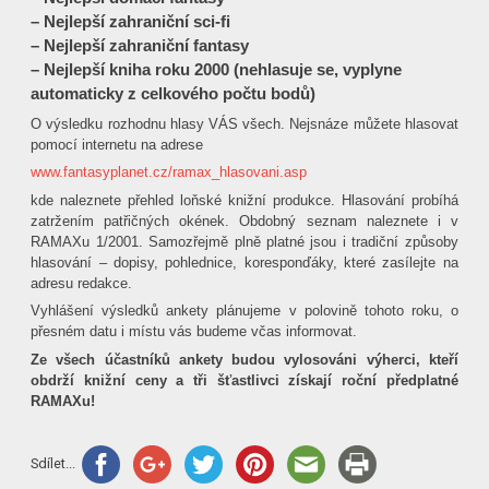
– Nejlepší zahraniční sci-fi
– Nejlepší zahraniční fantasy
– Nejlepší kniha roku 2000 (nehlasuje se, vyplyne
automaticky z celkového počtu bodů)
O výsledku rozhodnu hlasy VÁS všech. Nejsnáze můžete hlasovat
pomocí internetu na adrese
www.fantasyplanet.cz/ramax_hlasovani.asp
kde naleznete přehled loňské knižní produkce. Hlasování probíhá
zatržením patřičných okének. Obdobný seznam naleznete i v
RAMAXu 1/2001. Samozřejmě plně platné jsou i tradiční způsoby
hlasování – dopisy, pohlednice, koresponďáky, které zasílejte na
adresu redakce.
Vyhlášení výsledků ankety plánujeme v polovině tohoto roku, o
přesném datu i místu vás budeme včas informovat.
Ze všech účastníků ankety budou vylosováni výherci, kteří
obdrží knižní ceny a tři šťastlivci získají roční předplatné
RAMAXu!
Sdílet...