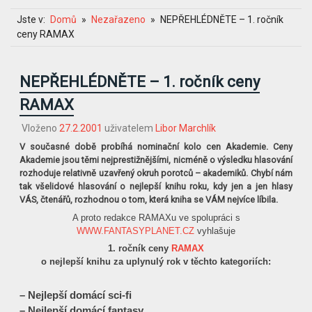
Jste v:
Domů
Nezařazeno
NEPŘEHLÉDNĚTE – 1. ročník
ceny RAMAX
NEPŘEHLÉDNĚTE – 1. ročník ceny
RAMAX
Vloženo
27.2.2001
uživatelem
Libor Marchlík
V současné době probíhá nominační kolo cen Akademie. Ceny
Akademie jsou těmi nejprestižnějšími, nicméně o výsledku hlasování
rozhoduje relativně uzavřený okruh porotců – akademiků. Chybí nám
tak všelidové hlasování o nejlepší knihu roku, kdy jen a jen hlasy
VÁS, čtenářů, rozhodnou o tom, která kniha se VÁM nejvíce líbila.
A proto redakce RAMAXu ve spolupráci s
WWW.FANTASYPLANET.CZ
vyhlašuje
1. ročník ceny
RAMAX
o nejlepší knihu za uplynulý rok v těchto kategoriích:
– Nejlepší domácí sci-fi
– Nejlepší domácí fantasy