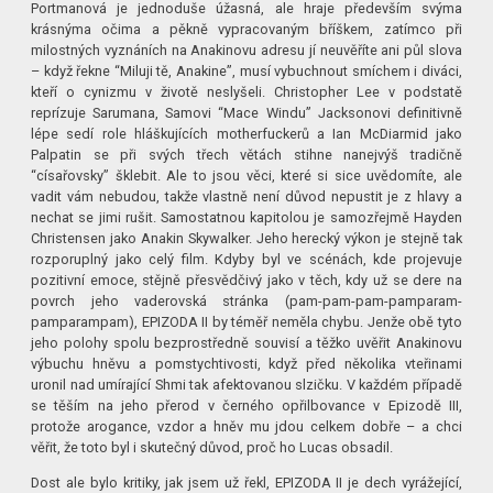
Portmanová je jednoduše úžasná, ale hraje především svýma
krásnýma očima a pěkně vypracovaným bříškem, zatímco při
milostných vyznáních na Anakinovu adresu jí neuvěříte ani půl slova
– když řekne “Miluji tě, Anakine”, musí vybuchnout smíchem i diváci,
kteří o cynizmu v životě neslyšeli. Christopher Lee v podstatě
reprízuje Sarumana, Samovi “Mace Windu” Jacksonovi definitivně
lépe sedí role hláškujících motherfuckerů a Ian McDiarmid jako
Palpatin se při svých třech větách stihne nanejvýš tradičně
“císařovsky” šklebit. Ale to jsou věci, které si sice uvědomíte, ale
vadit vám nebudou, takže vlastně není důvod nepustit je z hlavy a
nechat se jimi rušit. Samostatnou kapitolou je samozřejmě Hayden
Christensen jako Anakin Skywalker. Jeho herecký výkon je stejně tak
rozporuplný jako celý film. Kdyby byl ve scénách, kde projevuje
pozitivní emoce, stějně přesvědčivý jako v těch, kdy už se dere na
povrch jeho vaderovská stránka (pam-pam-pam-pamparam-
pamparampam), EPIZODA II by téměř neměla chybu. Jenže obě tyto
jeho polohy spolu bezprostředně souvisí a těžko uvěřit Anakinovu
výbuchu hněvu a pomstychtivosti, když před několika vteřinami
uronil nad umírající Shmi tak afektovanou slzičku. V každém případě
se těším na jeho přerod v černého opřilbovance v Epizodě III,
protože arogance, vzdor a hněv mu jdou celkem dobře – a chci
věřit, že toto byl i skutečný důvod, proč ho Lucas obsadil.
Dost ale bylo kritiky, jak jsem už řekl, EPIZODA II je dech vyrážející,