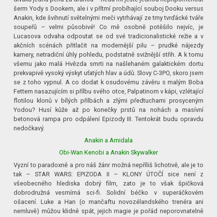
šerm Yody s Dookem, ale i v přítmí probíhající souboj Dooku versus
Anakin, kde švihnutí světelnými meči vytrhávají ze tmy tvrďácké tváře
soupeřů – velmi působivé! Co mě osobně potěšilo nejvíc, je
Lucasova odvaha odpoutat se od své tradicionalistické režie a v
akčních scénách přitlačit na modernější pilu – prudké nájezdy
kamery, netradiční úhly pohledu, podstatně svižnější střih. A k tomu
všemu jako malá Hvězda smrti na našlehaném galaktickém dortu
prekvapivě vysoký výskyt uťatých hlav a údů. Slovy C-3PO, skoro jsem
se z toho vypnul. A co dodat k osudovému závěru s malým Boba
Fettem nasazujícím si přílbu svého otce, Palpatinom v kápi, vzlétající
flotilou klonů v bílých přilbách a zlými předtuchami prosyceným
Yodou? Husí kůže až po konečky prstů na nohách a masívní
betonová rampa pro odpálení Epizody III. Tentokrát budu opravdu
nedočkavý.
Anakin a Amidala
Obi-Wan Kenobi a Anakin Skywalker
Vyzní to paradoxně a pro náš žánr možná nepříliš lichotivě, ale je to
tak – STAR WARS: EPIZODA II – KLONY ÚTOČÍ sice není z
všeobecného hlediska dobrý film, zato je to však špičková
dobrodružná vesmírná sci-fi. Solidní béčko v superáčkovém
ošacení. Luke a Han (o mančaftu novozélandského trenéra ani
nemluvě) můžou klidně spát, jejich magie je pořád neporovnatelně