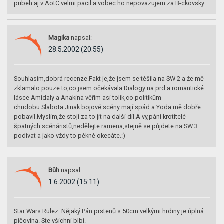
pribeh aj v AotC velmi pacil a vobec ho nepovazujem za B-ckovsky.
Magika
napsal:
28.5.2002 (20:55)
Souhlasím,dobrá recenze.Fakt je,že jsem se těšila na SW 2 a že mě
zklamalo pouze to,co jsem očekávala.Dialogy na prd a romantické
lásce Amidaly a Anakina věřím asi tolik,co politikům
chudobu.Slabota.Jinak bojové scény mají spád a Yoda mě dobře
pobavil.Myslím,že stojí za to jít na další díl.A vy,páni krotitelé
špatných scénáristů,nedělejte ramena,stejně së půjdete na SW 3
podívat a jako vždy to pěkně okecáte.:)
Bůh
napsal:
1.6.2002 (15:11)
Star Wars Rulez. Nějaký Pán prstenů s 50cm velkými hrdiny je úplná
píčovina. Ste všichni blbí.