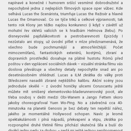
napínavé a konečně i humorem sršící vesmírné dobrodružství a
nepochybně jedna z nejlepších filmových space oper vůbec. Kde
selhává Lucas the Scenárista, triumfuje Lucas the Režisér a hlavně
Lucas the Omamovač. Co se týče triků a celkové výpravnosti, tak
tento rok Klony jen těžko najdou konkurenci (i když v závětří už
mohutní řev skřetů valících se k hradbám Helmova žlebu). Po
disneyovské pajďulákovitosti a pestrobarevnosti Epizódy I
nezůstalo ani stopy, už úvodní přílet v mlze předznamenává, že
všechno bude pochmurnější a atmosféričtější. Počet
mimozemšťanů, fantastických exteriérů, kostýmů, zbraní a
dopravních prostředků dosahuje na plátně hustotu Rómů před
poštou v den vyplácení sociálních dávek – vizuální stránka filmu vás
doslova převálcuje a všechny detaily nepochytíte snad ani po
desetinásobném shlédnutí. Lucas a ILM zkrátka do války proti
Středozemi nasadili zbraně nejtěžšího kalibru. Akční scény jsou
jednoduše skvělé – z úvodní honičky ulicemi Coruscantu ještě
můžete mít smíšený elementovsko-bladerunnerovský pocit, ale
třeba souboj v dešti medzi Obi-Wanem a Jango Fettem skoro
jakoby choreografoval Yuen Wo-Ping. No a závěrečná cca 40-
minutovka na planetě Genosis je bez debaty ten největší nářez,
jakého je momentálně Hollywood schopen. Navíc je kromě
spektakulárnosti i plná nápadů, překvapení a vtipu, zkrátka po
rozporuplné druhé třetině filmu přichází skutečná Síla a buší do
diváků jednu perlu za druhou – nedá mi ještě jednou nepřipomenout