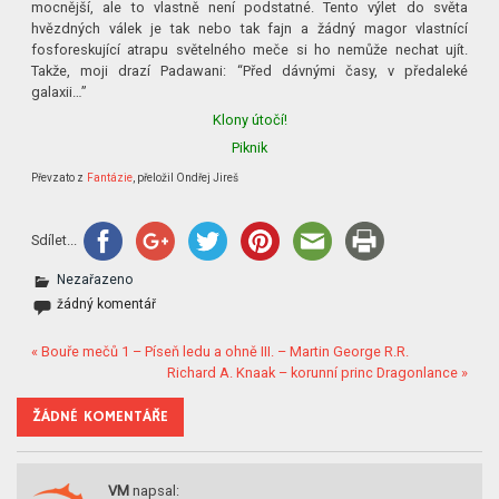
mocnější, ale to vlastně není podstatné. Tento výlet do světa
hvězdných válek je tak nebo tak fajn a žádný magor vlastnící
fosforeskující atrapu světelného meče si ho nemůže nechat ujít.
Takže, moji drazí Padawani: “Před dávnými časy, v předaleké
galaxii…”
Klony útočí!
Piknik
Převzato z
Fantázie
, přeložil Ondřej Jireš
Sdílet...
Nezařazeno
žádný komentář
« Bouře mečů 1 – Píseň ledu a ohně III. – Martin George R.R.
Richard A. Knaak – korunní princ Dragonlance »
ŽÁDNÉ KOMENTÁŘE
VM
napsal: