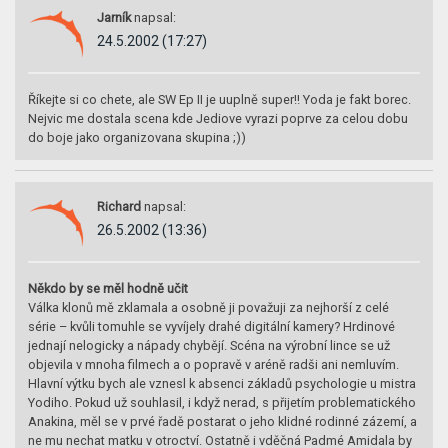
Jarník
napsal:
24.5.2002 (17:27)
Říkejte si co chete, ale SW Ep II je uuplně super!! Yoda je fakt borec.
Nejvic me dostala scena kde Jediove vyrazi poprve za celou dobu
do boje jako organizovana skupina ;))
Richard
napsal:
26.5.2002 (13:36)
Někdo by se měl hodně učit
Válka klonů mě zklamala a osobně ji považuji za nejhorší z celé
série – kvůli tomuhle se vyvíjely drahé digitální kamery? Hrdinové
jednají nelogicky a nápady chybějí. Scéna na výrobní lince se už
objevila v mnoha filmech a o popravě v aréně radši ani nemluvím.
Hlavní výtku bych ale vznesl k absenci základů psychologie u mistra
Yodiho. Pokud už souhlasil, i když nerad, s přijetím problematického
Anakina, měl se v prvé řadě postarat o jeho klidné rodinné zázemí, a
ne mu nechat matku v otroctví. Ostatně i vděčná Padmé Amidala by