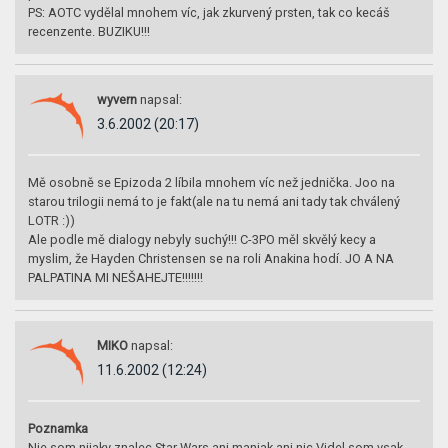
PS: AOTC vydělal mnohem víc, jak zkurvený prsten, tak co kecáš
recenzente. BUZIKU!!!
wyvern
napsal:
3.6.2002 (20:17)
Mě osobně se Epizoda 2 líbila mnohem víc než jednička. Joo na
starou trilogii nemá to je fakt(ale na tu nemá ani tady tak chválený
LOTR :))
Ale podle mě dialogy nebyly suchý!!! C-3PO měl skvělý kecy a
myslim, že Hayden Christensen se na roli Anakina hodí. JO A NA
PALPATINA MI NEŠAHEJTE!!!!!!!
MIKO
napsal:
11.6.2002 (12:24)
Poznamka
Nie som nijaky znalec Star Wars ani maniak ani nic.Videl som vsak