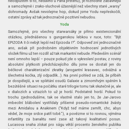
neodpustím si to, nedávno u Pána prstenů), je rozhodně zábavnější
a samozřejmě i zrako-sluchově úžasnější než všechny staré „warsy“
dohromady. Avšak nevolejme hop, dokud jsme Yodu nepřeskočili,
ostatní zprávy až tak jednoznačně pozitivní nebudou.
Yoda
Samozřejmě, pro všechny starwarsáky je přímo existencionální
otázkou, přednášenou s gunganskou lebkou v ruce, toto: “Být
EPIZODA II či nebýt lepší než Epizoda I?”. Odpoveď zní jednoznačně
ano, avšak při podrobném objektivním hodnocení jednotlivých
složek filmu už ten rozdíl až tak markantní nebude. Především scénář
není omnoho lepší – pouze pokud jde o vykreslení postav, z roviny
absolutní plytkosti předcházejícího dílu jsme se dostali jen do
béčkové charakterizační zkratky (arogantní krasavec, odvážná a
šlechetná kočka, zlý odpadlík…). Na první pohled se zdá, že příběh
je dospělejší, a ve splétání osudů Galaxie a zimomřivým spěním k
bezútěšné situaci na počátku staré trilogie tomu tak skutečně je, ale
v dialozích a vztazích to už je horší. Podstatně horší. Pokud to
trochu zjednodušíme, tak se vlastně stalo jen to, že Jar-Jarovo
imbecilní blábolení vystřídaly příšerné pseudo-romantické žvásty
mezi Amidalou a Anakinem (“Když teď máme zemřít, chc, abys
vědel, že moje srdce patří tobě.”), a povězme si to rovnou, výměna
infantility za banalitu není zase až takový kvalitativní posun.
Lucasova snaha získat pro ságu větší procento ženského publika