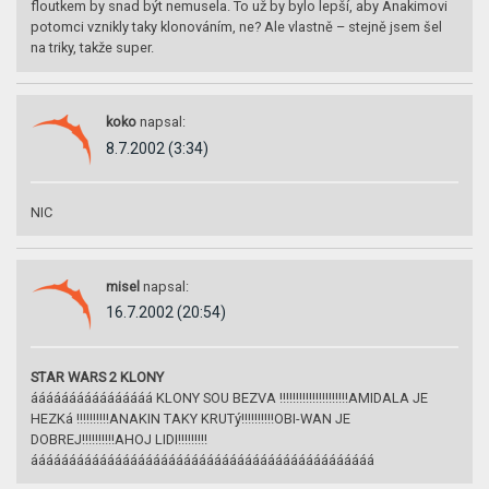
floutkem by snad být nemusela. To už by bylo lepší, aby Anakimovi
potomci vznikly taky klonováním, ne? Ale vlastně – stejně jsem šel
na triky, takže super.
koko
napsal:
8.7.2002 (3:34)
NIC
misel
napsal:
16.7.2002 (20:54)
STAR WARS 2 KLONY
áááááááááááááááá KLONY SOU BEZVA !!!!!!!!!!!!!!!!!!!!!AMIDALA JE
HEZKá !!!!!!!!!!ANAKIN TAKY KRUTý!!!!!!!!!!OBI-WAN JE
DOBREJ!!!!!!!!!!AHOJ LIDI!!!!!!!!!
ááááááááááááááááááááááááááááááááááááááááááááá