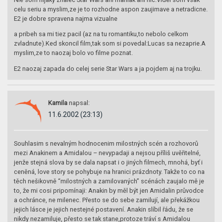
celu seriu a myslim,ze je to rozhodne aspon zaujimave a netradicne.
E2 je dobre spravena najma vizualne
a pribeh sa mi tiez pacil (az na tu romantiku,to nebolo celkom
zvladnute).Ked skoncil film,tak som si povedal:Lucas sa nezaprie.A
myslim,ze to naozaj bolo vo filme poznat.
E2 naozaj zapada do celej serie Star Wars a ja pojdem aj na trojku.
Kamila
napsal:
11.6.2002 (23:13)
Souhlasim s nevalným hodnocenim milostných scén a rozhovorů
mezi Anakinem a Amidalou – nevypadaji a nejsou příliš uvěřitelné,
jenže stejná slova by se dala napsat i o jiných filmech, mnohá, byť i
ceněná, love story se pohybuje na hranici prázdnoty. Takže to co na
těch nešikovně “milostných a zamilovaných” scénách zaujalo mě je
to, že mi cosi pripomínaji: Anakin by měl být jen Amidalin průvodce
a ochránce, ne milenec. Přesto se do sebe zamilují, ale překážkou
jejich lásce je jejich nestejné postavení. Anakin slíbil řádu, že se
nikdy nezamiluje, přesto se tak stane,protoze tráví s Amidalou