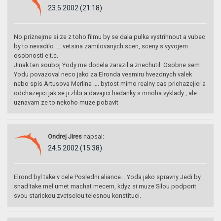
23.5.2002 (21:18)
No priznejme si ze z toho filmu by se dala pulka vystrihnout a vubec
by to nevadilo …. vetsina zamilovanych scen, sceny s vyvojem
osobnosti e.t.c.
Jinak ten souboj Yody me docela zarazil a znechutil. Osobne sem
Yodu povazoval neco jako za Elronda vesmiru hvezdnych valek
nebo spis Artusova Merlina …. bytost mimo realny cas prichazejici a
odchazejici jak se ji zlibi a davajici hadanky s mnoha vyklady , ale
uznavam ze to nekoho muze pobavit
Ondrej Jires
napsal:
24.5.2002 (15:38)
Elrond byl take v cele Posledni aliance… Yoda jako spravny Jedi by
snad take mel umet machat mecem, kdyz si muze Silou podporit
svou starickou zvetselou telesnou konstituci.