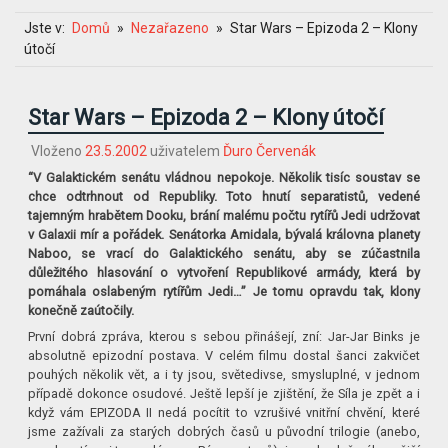
Jste v:
Domů
Nezařazeno
Star Wars – Epizoda 2 – Klony
útočí
Star Wars – Epizoda 2 – Klony útočí
Vloženo
23.5.2002
uživatelem
Ďuro Červenák
“V Galaktickém senátu vládnou nepokoje. Několik tisíc soustav se
chce odtrhnout od Republiky. Toto hnutí separatistů, vedené
tajemným hrabětem Dooku, brání malému počtu rytířů Jedi udržovat
v Galaxii mír a pořádek. Senátorka Amidala, bývalá královna planety
Naboo, se vrací do Galaktického senátu, aby se zúčastnila
důležitého hlasování o vytvoření Republikové armády, která by
pomáhala oslabeným rytířům Jedi…” Je tomu opravdu tak, klony
konečně zaútočily.
První dobrá zpráva, kterou s sebou přinášejí, zní: Jar-Jar Binks je
absolutně epizodní postava. V celém filmu dostal šanci zakvičet
pouhých několik vět, a i ty jsou, světedivse, smysluplné, v jednom
případě dokonce osudové. Ještě lepší je zjištění, že Síla je zpět a i
když vám EPIZODA II nedá pocítit to vzrušivé vnitřní chvění, které
jsme zažívali za starých dobrých časů u původní trilogie (anebo,