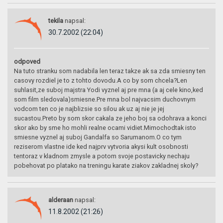
tekila
napsal:
30.7.2002 (22:04)
odpoved
Na tuto stranku som nadabila len teraz takze ak sa zda smiesny ten
casovy rozdiel je to z tohto dovodu.A co by som chcela?Len
suhlasit,ze suboj majstra Yodi vyznel aj pre mna (a aj cele kino,ked
som film sledovala)smiesne.Pre mna bol najvacsim duchovnym
vodcom ten co je najblizsie so silou ak uz aj nie je jej
sucastou.Preto by som skor cakala ze jeho boj sa odohrava a konci
skor ako by sme ho mohli realne ocami vidiet.Mimochodtak isto
smiesne vyznel aj suboj Gandalfa so Sarumanom.O co tym
reziserom vlastne ide ked najprv vytvoria akysi kult osobnosti
tentoraz v kladnom zmysle a potom svoje postavicky nechaju
pobehovat po platako na treningu karate ziakov zakladnej skoly?
alderaan
napsal:
11.8.2002 (21:26)