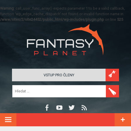
Warning
: call_user_func_array() expects parameter 1 to be a valid callback,
function 'wp_edge_cache_dispatch' not found or invalid function name in
/www/sites/2/site24452/public_html/wp-includes/plugin.php
on line
525
VSTUP PRO ČLENY