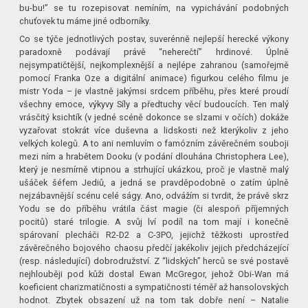
bu-bu!” se tu rozepisovat nemíním, na vypichávání podobných
chuťovek tu máme jiné odborníky.
Co se týče jednotlivých postav, suverénně nejlepší herecké výkony
paradoxně podávají právě “neherečtí” hrdinové. Úplně
nejsympatičtější, nejkomplexnější a nejlépe zahranou (samořejmě
pomocí Franka Oze a digitální animace) figurkou celého filmu je
mistr Yoda – je vlastně jakýmsi srdcem příběhu, přes které proudí
všechny emoce, výkyvy Síly a předtuchy věcí budoucích. Ten malý
vrásčitý ksichtík (v jedné scéně dokonce se slzami v očích) dokáže
vyzařovat stokrát více duševna a lidskosti než kterýkoliv z jeho
velkých kolegů. A to ani nemluvím o famózním závěrečném souboji
mezi ním a hrabětem Dooku (v podání dlouhána Christophera Lee),
který je nesmírně vtipnou a strhující ukázkou, proč je vlastně malý
ušáček šéfem Jediů, a jedná se pravděpodobně o zatím úplně
nejzábavnější scénu celé ságy. Ano, odvážím si tvrdit, že právě skrz
Yodu se do příběhu vrátila část magie (či alespoň příjemných
pocitů) staré trilogie. A svůj lví podíl na tom mají i konečně
spárovaní plecháči R2-D2 a C-3PO, jejichž těžkosti uprostřed
závěrečného bojového chaosu předčí jakékoliv jejich předcházející
(resp. následující) dobrodružství. Z “lidských” herců se své postavě
nejhlouběji pod kůži dostal Ewan McGregor, jehož Obi-Wan má
koeficient charizmatičnosti a sympatičnosti téměř až hansolovských
hodnot. Zbytek obsazení už na tom tak dobře není – Natalie