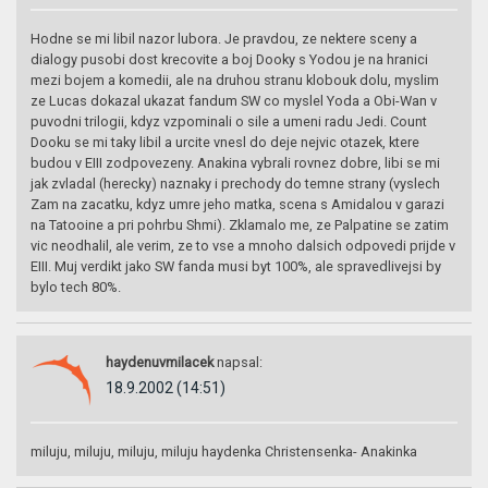
Hodne se mi libil nazor lubora. Je pravdou, ze nektere sceny a
dialogy pusobi dost krecovite a boj Dooky s Yodou je na hranici
mezi bojem a komedii, ale na druhou stranu klobouk dolu, myslim
ze Lucas dokazal ukazat fandum SW co myslel Yoda a Obi-Wan v
puvodni trilogii, kdyz vzpominali o sile a umeni radu Jedi. Count
Dooku se mi taky libil a urcite vnesl do deje nejvic otazek, ktere
budou v EIII zodpovezeny. Anakina vybrali rovnez dobre, libi se mi
jak zvladal (herecky) naznaky i prechody do temne strany (vyslech
Zam na zacatku, kdyz umre jeho matka, scena s Amidalou v garazi
na Tatooine a pri pohrbu Shmi). Zklamalo me, ze Palpatine se zatim
vic neodhalil, ale verim, ze to vse a mnoho dalsich odpovedi prijde v
EIII. Muj verdikt jako SW fanda musi byt 100%, ale spravedlivejsi by
bylo tech 80%.
haydenuvmilacek
napsal:
18.9.2002 (14:51)
miluju, miluju, miluju, miluju haydenka Christensenka- Anakinka