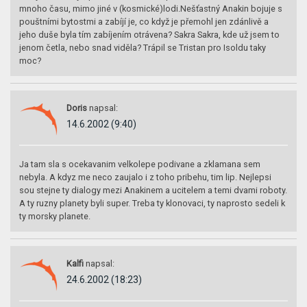
mnoho času, mimo jiné v (kosmické)lodi.Nešťastný Anakin bojuje s
pouštními bytostmi a zabíjí je, co když je přemohl jen zdánlivě a
jeho duše byla tím zabíjením otrávena? Sakra Sakra, kde už jsem to
jenom četla, nebo snad viděla? Trápil se Tristan pro Isoldu taky
moc?
Doris
napsal:
14.6.2002 (9:40)
Ja tam sla s ocekavanim velkolepe podivane a zklamana sem
nebyla. A kdyz me neco zaujalo i z toho pribehu, tim lip. Nejlepsi
sou stejne ty dialogy mezi Anakinem a ucitelem a temi dvami roboty.
A ty ruzny planety byli super. Treba ty klonovaci, ty naprosto sedeli k
ty morsky planete.
Kalfi
napsal:
24.6.2002 (18:23)