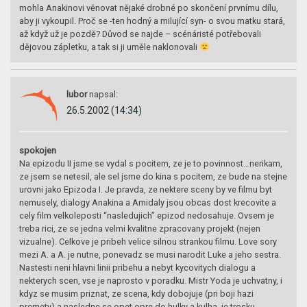
mohla Anakinovi věnovat nějaké drobné po skončení prvnímu dílu,
aby ji vykoupil. Proč se -ten hodný a milující syn- o svou matku stará,
až když už je pozdě? Důvod se najde – scénáristé potřebovali
dějovou zápletku, a tak si ji uměle naklonovali
lubor
napsal:
26.5.2002 (14:34)
spokojen
Na epizodu II jsme se vydal s pocitem, ze je to povinnost…nerikam,
ze jsem se netesil, ale sel jsme do kina s pocitem, ze bude na stejne
urovni jako Epizoda I. Je pravda, ze nektere sceny by ve filmu byt
nemusely, dialogy Anakina a Amidaly jsou obcas dost krecovite a
cely film velkoleposti “nasledujich” epizod nedosahuje. Ovsem je
treba rici, ze se jedna velmi kvalitne zpracovany projekt (nejen
vizualne). Celkove je pribeh velice silnou strankou filmu. Love sory
mezi A. a A. je nutne, ponevadz se musi narodit Luke a jeho sestra.
Nastesti neni hlavni linii pribehu a nebyt kycovitych dialogu a
nekterych scen, vse je naprosto v poradku. Mistr Yoda je uchvatny, i
kdyz se musim priznat, ze scena, kdy dobojuje (pri boji hazi
premety) a nasledne se opet opre do hulky a kulha, je trosku