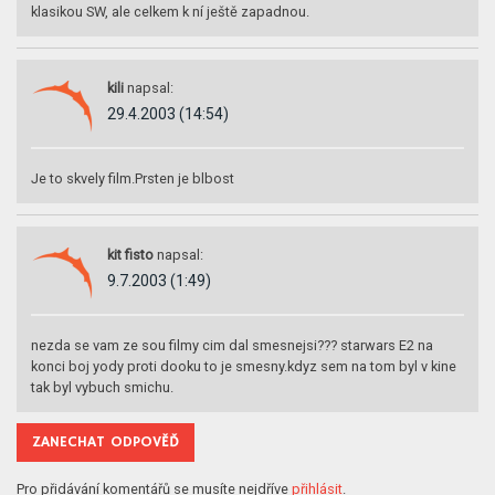
klasikou SW, ale celkem k ní ještě zapadnou.
kili
napsal:
29.4.2003 (14:54)
Je to skvely film.Prsten je blbost
kit fisto
napsal:
9.7.2003 (1:49)
nezda se vam ze sou filmy cim dal smesnejsi??? starwars E2 na
konci boj yody proti dooku to je smesny.kdyz sem na tom byl v kine
tak byl vybuch smichu.
ZANECHAT ODPOVĚĎ
Pro přidávání komentářů se musíte nejdříve
přihlásit
.