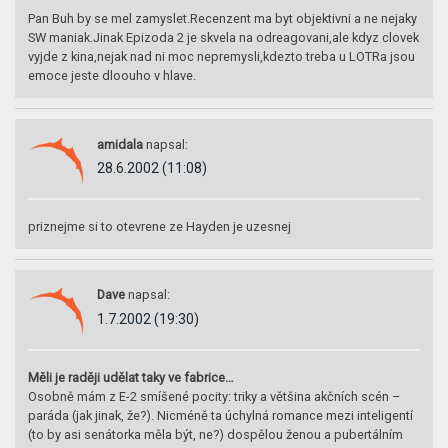
Pan Buh by se mel zamyslet.Recenzent ma byt objektivni a ne nejaky
SW maniak.Jinak Epizoda 2 je skvela na odreagovani,ale kdyz clovek
vyjde z kina,nejak nad ni moc nepremysli,kdezto treba u LOTRa jsou
emoce jeste dloouho v hlave.
amidala
napsal:
28.6.2002 (11:08)
priznejme si to otevrene ze Hayden je uzesnej
Dave
napsal:
1.7.2002 (19:30)
Měli je raději udělat taky ve fabrice…
Osobně mám z E-2 smíšené pocity: triky a většina akčních scén –
paráda (jak jinak, že?). Nicméně ta úchylná romance mezi inteligentí
(to by asi senátorka měla být, ne?) dospělou ženou a pubertálním