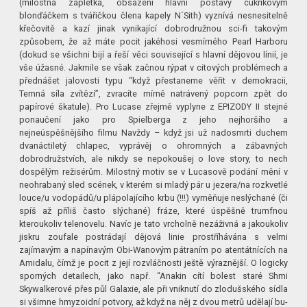
(milostná zápletka, obsazení hlavní postavy cukříkovým
blonďáčkem s tvářičkou člena kapely N´Sith) vyznívá nesnesitelně
křečovitě a kazí jinak vynikající dobrodružnou sci-fi takovým
způsobem, že až máte pocit jakéhosi vesmírného Pearl Harboru
(dokud se všichni bijí a řeší věci související s hlavní dějovou línií, je
vše úžasné. Jakmile se však začnou rýpat v citových problémech a
přednášet jalovosti typu “když přestaneme věřit v demokracii,
Temná síla zvítězí”, zvracíte mírně natrávený popcorn zpět do
papírové škatule). Pro Lucase zřejmě vyplyne z EPIZODY II stejné
ponaučení jako pro Spielberga z jeho nejhoršího a
nejneúspěšnějšího filmu Navždy – když jsi už nadosmrti duchem
dvanáctiletý chlapec, vyprávěj o ohromných a zábavných
dobrodružstvích, ale nikdy se nepokoušej o love story, to nech
dospělým režisérům. Milostný motiv se v Lucasově podání mění v
neohrabaný sled scének, v kterém si mladý pár u jezera/na rozkvetlé
louce/u vodopádů/u plápolajícího krbu (!!!) vyměňuje neslýchané (či
spíš až příliš často slýchané) fráze, které úspěšně trumfnou
kteroukoliv telenovelu. Navíc je tato vrcholně nezáživná a jakoukoliv
jiskru zoufale postrádají dějová linie prostříhávána s velmi
zajímavým a napínavým Obi-Wanovým pátraním po atentátnících na
Amidalu, čímž je pocit z její rozvláčnosti ještě výraznější. O logicky
sporných detailech, jako např. “Anakin cítí bolest staré Shmi
Skywalkerové přes půl Galaxie, ale při vniknutí do zlodušského sídla
si všimne hmyzoidní potvory, až když na něj z dvou metrů udělají bu-