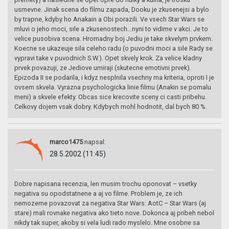
usmevne. Jinak scena do filmu zapada, Dooku je zkusenejsi a bylo
by trapne, kdyby ho Anakain a Obi porazili. Ve vsech Star Wars se
mluvi o jeho moci, sile a zkusenostech…nyni to vidime v akci. Je to
velice pusobiva scena. Hromadny boj Jediu je take skvelym prvkem.
Koecne se ukazeuje sila celeho radu (o puvodni moci a sile Rady se
vypravi take v puvodnich S.W.). Opet skvely krok. Za velice kladny
prvek povazuji, ze Jediove umiraji (skutecne emotivni prvek).
Epizoda II se podarila, i kdyz nesplnila vsechny ma kriteria, oproti I je
ovsem skvela. Vyrazna psychologicka linie filmu (Anakin se pomalu
meni) a skvele efekty. Obcas sice krecovite sceny ci casti pribehu.
Celkovy dojem vsak dobry. Kdybych mohl hodnotit, dal bych 80 %.
marco1475
napsal:
28.5.2002 (11:45)
Dobre napisana recenzia, len musim trochu oponovat – vsetky
negativa su opodstatnene a aj vo filme. Problem je, ze ich
nemozeme povazovat za negativa Star Wars: AotC – Star Wars (aj
stare) mali rovnake negativa ako tieto nove. Dokonca aj pribeh nebol
nikdy tak super, akoby si vela ludi rado myslelo. Mne osobne sa