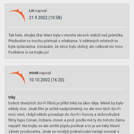
Lin
napsal:
21.9.2002 (10:58)
Tak hele, dvojka Star Wars byla v mnoha věcech slabší než jednička.
Předevšim to trochu přehnali s efektama. V některých místech to
byla splácanina. Uznávám, že něco bylo dobrý, ale celkově nic moc.
Poškáme si na trojku jo!
mirek
napsal:
10.10.2002 (16:20)
triky
bolest dnešních Sci-Fi filmů je příliš triků na úkor děje. Méně by bylo
někdy více. Jinak film je určitě nadprůměrný, no ale ono těch Sci-Fi
moc není, i když někdo považuje do Sci-Fi i horory a dobrodružné
filmy tupu Conan, Indiana Jones a pod. podle mě ty do tohoto žánru
nepatří. Na trojku se ale určitě půjdu podívat a to je asi taky hlavní
záměr producenta. Jinak se novější pokračování nedají srovnat s