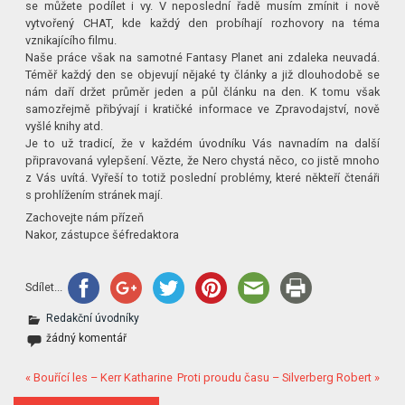
se můžete podílet i vy. V neposlední řadě musím zmínit i nově
vytvořený CHAT, kde každý den probíhají rozhovory na téma
vznikajícího filmu.
Naše práce však na samotné Fantasy Planet ani zdaleka neuvadá.
Téměř každý den se objevují nějaké ty články a již dlouhodobě se
nám daří držet průměr jeden a půl článku na den. K tomu však
samozřejmě přibývají i kratičké informace ve Zpravodajství, nově
vyšlé knihy atd.
Je to už tradicí, že v každém úvodníku Vás navnadím na další
připravovaná vylepšení. Vězte, že Nero chystá něco, co jistě mnoho
z Vás uvítá. Vyřeší to totiž poslední problémy, které někteří čtenáři
s prohlížením stránek mají.
Zachovejte nám přízeň
Nakor, zástupce šéfredaktora
Sdílet...
Redakční úvodníky
žádný komentář
« Bouřící les – Kerr Katharine
Proti proudu času – Silverberg Robert »