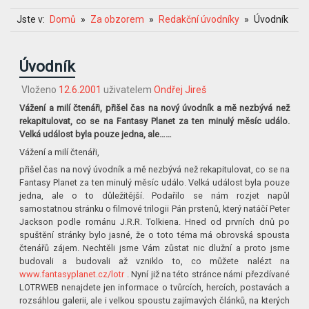
Jste v:
Domů
Za obzorem
Redakční úvodníky
Úvodník
Úvodník
Vloženo
12.6.2001
uživatelem
Ondřej Jireš
Vážení a milí čtenáři, přišel čas na nový úvodník a mě nezbývá než
rekapitulovat, co se na Fantasy Planet za ten minulý měsíc událo.
Velká událost byla pouze jedna, ale……
Vážení a milí čtenáři,
přišel čas na nový úvodník a mě nezbývá než rekapitulovat, co se na
Fantasy Planet za ten minulý měsíc událo. Velká událost byla pouze
jedna, ale o to důležitější. Podařilo se nám rozjet napůl
samostatnou stránku o filmové trilogii Pán prstenů, který natáčí Peter
Jackson podle románu J.R.R. Tolkiena. Hned od prvních dnů po
spuštění stránky bylo jasné, že o toto téma má obrovská spousta
čtenářů zájem. Nechtěli jsme Vám zůstat nic dlužní a proto jsme
budovali a budovali až vzniklo to, co můžete nalézt na
www.fantasyplanet.cz/lotr
. Nyní již na této stránce námi přezdívané
LOTRWEB nenajdete jen informace o tvůrcích, hercích, postavách a
rozsáhlou galerii, ale i velkou spoustu zajímavých článků, na kterých