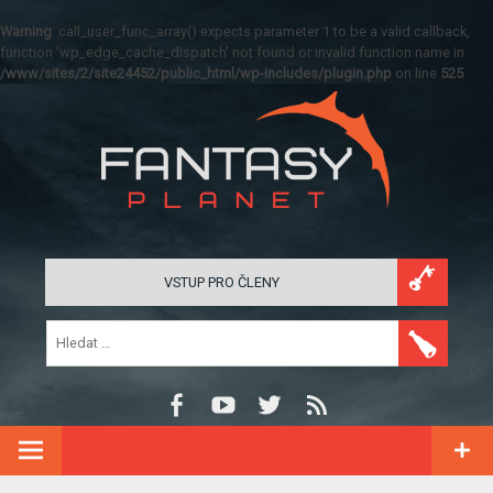
Warning
: call_user_func_array() expects parameter 1 to be a valid callback,
function 'wp_edge_cache_dispatch' not found or invalid function name in
/www/sites/2/site24452/public_html/wp-includes/plugin.php
on line
525
VSTUP PRO ČLENY