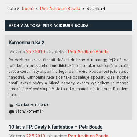
Jste v:
Domů
Petr Acidburn Bouda
Stránka 4
ARCHIV AUTORA:
PETR ACIDBURN BOUDA
Kannonina ruka 2
Vloženo
26.7.2010
uživatelem
Petr Acidburn Bouda
Po delší pauze se čtenáři dočkali druhého dílu mangy, jejíž děj se
točí kolem prokletého buddhistického artefaktu schopného zničit
svět a která místy připomíná legendární Akiru. Podobnost je to spíše
náhodná, Kannonina ruka sice také obsahuje spoustu klišé, hodně
násilí, zvrhlé scény a šílené nápady, ovšem výsledkem je manga
určená jiné cílové skupině. Je to od osmnácti a je to horor. Tak jdem
na to.
Komiksové recenze
žádný komentář
10 let s FP: Cesty k fantastice – Petr Bouda
Vloženo
22.5.2010
uživatelem
Petr Acidburn Bouda