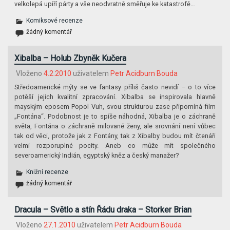
velkolepá upíří párty a vše neodvratně směřuje ke katastrofě…
Komiksové recenze
žádný komentář
Xibalba – Holub Zbyněk Kučera
Vloženo
4.2.2010
uživatelem
Petr Acidburn Bouda
Středoamerické mýty se ve fantasy příliš často nevidí – o to více
potěší jejich kvalitní zpracování. Xibalba se inspirovala hlavně
mayským eposem Popol Vuh, svou strukturou zase připomíná film
„Fontána“. Podobnost je to spíše náhodná, Xibalba je o záchraně
světa, Fontána o záchraně milované ženy, ale srovnání není vůbec
tak od věci, protože jak z Fontány, tak z Xibalby budou mít čtenáři
velmi rozporuplné pocity. Aneb co může mít společného
severoamerický Indián, egyptský kněz a český manažer?
Knižní recenze
žádný komentář
Dracula – Světlo a stín Řádu draka – Storker Brian
Vloženo
27.1.2010
uživatelem
Petr Acidburn Bouda