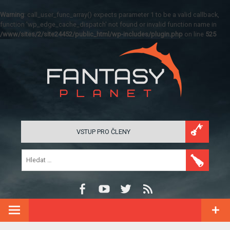
Warning
: call_user_func_array() expects parameter 1 to be a valid callback,
function 'wp_edge_cache_dispatch' not found or invalid function name in
/www/sites/2/site24452/public_html/wp-includes/plugin.php
on line
525
VSTUP PRO ČLENY