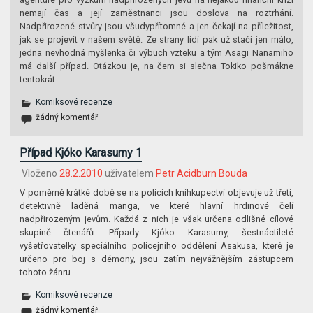
nemají čas a její zaměstnanci jsou doslova na roztrhání.
Nadpřirozené stvůry jsou všudypřítomné a jen čekají na příležitost,
jak se projevit v našem světě. Ze strany lidí pak už stačí jen málo,
jedna nevhodná myšlenka či výbuch vzteku a tým Asagi Nanamiho
má další případ. Otázkou je, na čem si slečna Tokiko pošmákne
tentokrát.
Komiksové recenze
žádný komentář
Případ Kjóko Karasumy 1
Vloženo
28.2.2010
uživatelem
Petr Acidburn Bouda
V poměrně krátké době se na policích knihkupectví objevuje už třetí,
detektivně laděná manga, ve které hlavní hrdinové čelí
nadpřirozeným jevům. Každá z nich je však určena odlišné cílové
skupině čtenářů. Případy Kjóko Karasumy, šestnáctileté
vyšetřovatelky speciálního policejního oddělení Asakusa, které je
určeno pro boj s démony, jsou zatím nejvážnějším zástupcem
tohoto žánru.
Komiksové recenze
žádný komentář