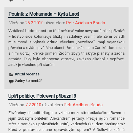
Poutník z Mohameda – Kyša Leoš
Vloženo
25.2.2010
uživatelem
Petr Acidburn Bouda
Vzdálená budoucnost po třetí světové válce nevypadá nijak příznivě
– lidstvo sice kolonizuje blízký i vzdálený vesmír, ale Zemi ovládli
muslimové a vyhnali odtud všechny „bezvěrce“, mají vojenskou
převahu a ovládají většinu planet. Americká unie a Carské dominium
s nimi udržují křehké příměří, Židům zbyly tři skryté planety a žádná
armáda. Taky bylo obnoveno otroctví, zakázán alkohol a vepřové.
Jinak je všechno při starém.
Knižní recenze
žádný komentář
Upíří polibky: Pokrevní příbuzní 3
Vloženo
7.2.2010
uživatelem
Petr Acidburn Bouda
Závěrečný díl upíří trilogie o vztahu mezi středoškolačkou Raven a
jejím zubatým přítelem Alexandrem je tady. Přežije jejich romance
střet s partičkou polovičních upírů, vedených Claudem Sterlingem?
Která z postav se stane opravdovým upírem? V Dullsville začíná