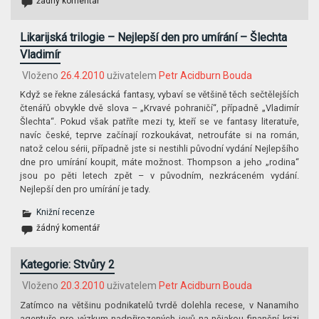
žádný komentář
Likarijská trilogie – Nejlepší den pro umírání – Šlechta
Vladimír
Vloženo
26.4.2010
uživatelem
Petr Acidburn Bouda
Když se řekne zálesácká fantasy, vybaví se většině těch sečtělejších
čtenářů obvykle dvě slova – „Krvavé pohraničí“, případně „Vladimír
Šlechta“. Pokud však patříte mezi ty, kteří se ve fantasy literatuře,
navíc české, teprve začínají rozkoukávat, netroufáte si na román,
natož celou sérii, případně jste si nestihli původní vydání Nejlepšího
dne pro umírání koupit, máte možnost. Thompson a jeho „rodina“
jsou po pěti letech zpět – v původním, nezkráceném vydání.
Nejlepší den pro umírání je tady.
Knižní recenze
žádný komentář
Kategorie: Stvůry 2
Vloženo
20.3.2010
uživatelem
Petr Acidburn Bouda
Zatímco na většinu podnikatelů tvrdě dolehla recese, v Nanamiho
agentuře pro výzkum nadpřirozených jevů na nějakou finanční krizi