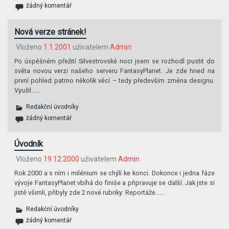
žádný komentář
Nová verze stránek!
Vloženo
1.1.2001
uživatelem
Admin
Po úspěšném přežití Silvestrovské noci jsem se rozhodl pustit do
světa novou verzi našeho serveru FantasyPlanet. Je zde hned na
první pohled patrno několik věcí – tedy především změna designu.
Využil……
Redakční úvodníky
žádný komentář
Úvodník
Vloženo
19.12.2000
uživatelem
Admin
Rok 2000 a s ním i milénium se chýlí ke konci. Dokonce i jedna fáze
vývoje FantasyPlanet vbíhá do finiše a připravuje se další. Jak jste si
jistě všimli, přibyly zde 2 nové rubriky: Reportáže……
Redakční úvodníky
žádný komentář