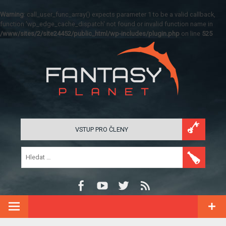
Warning
: call_user_func_array() expects parameter 1 to be a valid callback,
function 'wp_edge_cache_dispatch' not found or invalid function name in
/www/sites/2/site24452/public_html/wp-includes/plugin.php
on line
525
VSTUP PRO ČLENY