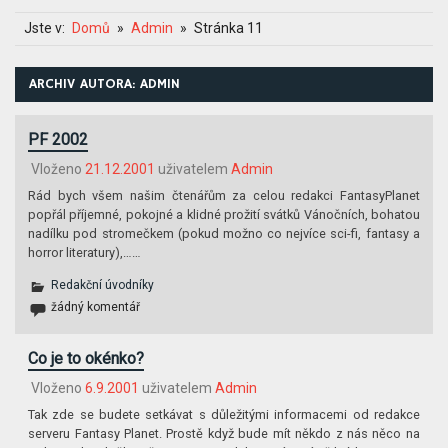
Jste v:
Domů
Admin
Stránka 11
ARCHIV AUTORA:
ADMIN
PF 2002
Vloženo
21.12.2001
uživatelem
Admin
Rád bych všem našim čtenářům za celou redakci FantasyPlanet
popřál příjemné, pokojné a klidné prožití svátků Vánočních, bohatou
nadílku pod stromečkem (pokud možno co nejvíce sci-fi, fantasy a
horror literatury),……
Redakční úvodníky
žádný komentář
Co je to okénko?
Vloženo
6.9.2001
uživatelem
Admin
Tak zde se budete setkávat s důležitými informacemi od redakce
serveru Fantasy Planet. Prostě když bude mít někdo z nás něco na