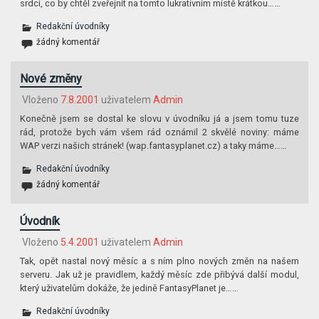
srdci, co by chtěl zveřejnit na tomto lukrativním místě krátkou……
Redakční úvodníky
žádný komentář
Nové změny
Vloženo
7.8.2001
uživatelem
Admin
Konečně jsem se dostal ke slovu v úvodníku já a jsem tomu tuze
rád, protože bych vám všem rád oznámil 2 skvělé noviny: máme
WAP verzi našich stránek! (wap.fantasypla­net.cz) a taky máme……
Redakční úvodníky
žádný komentář
Úvodník
Vloženo
5.4.2001
uživatelem
Admin
Tak, opět nastal nový měsíc a s ním plno nových změn na našem
serveru. Jak už je pravidlem, každý měsíc zde přibývá další modul,
který uživatelům dokáže, že jedině FantasyPlanet je……
Redakční úvodníky