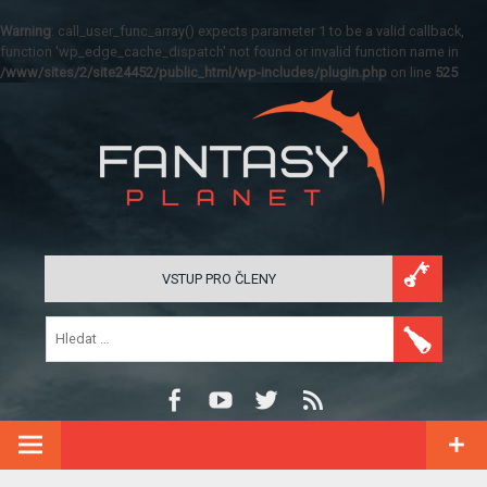
Warning
: call_user_func_array() expects parameter 1 to be a valid callback,
function 'wp_edge_cache_dispatch' not found or invalid function name in
/www/sites/2/site24452/public_html/wp-includes/plugin.php
on line
525
VSTUP PRO ČLENY