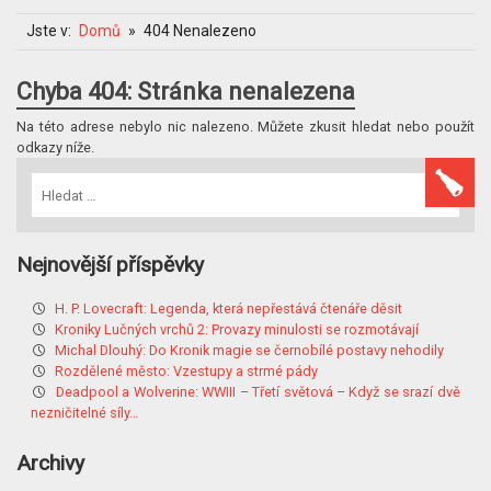
Jste v:
Domů
404 Nenalezeno
Chyba 404: Stránka nenalezena
Na této adrese nebylo nic nalezeno. Můžete zkusit hledat nebo použít
odkazy níže.
Nejnovější příspěvky
H. P. Lovecraft: Legenda, která nepřestává čtenáře děsit
Kroniky Lučných vrchů 2: Provazy minulosti se rozmotávají
Michal Dlouhý: Do Kronik magie se černobílé postavy nehodily
Rozdělené město: Vzestupy a strmé pády
Deadpool a Wolverine: WWIII – Třetí světová – Když se srazí dvě
nezničitelné síly…
Archivy