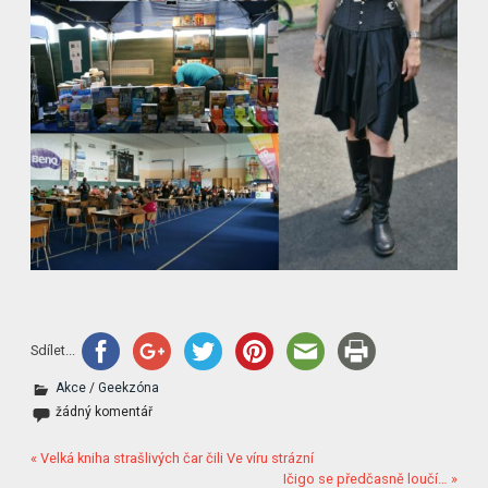
Sdílet...
Akce
/
Geekzóna
žádný komentář
« Velká kniha strašlivých čar čili Ve víru strázní
Ičigo se předčasně loučí… »