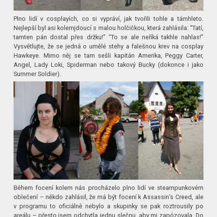
Plno lidí v cosplayích, co si vypráví, jak tvořili tohle a támhleto.
Nejlepší byl asi kolemjdoucí s malou holčičkou, která zahlásila: “Tatí,
tamten pán dostal přes držku!” “To se ale neříká takhle nahlas!”
Vysvětlujte, že se jedná o umělé stehy a falešnou krev na cosplay
Hawkeye. Mimo něj se tam sešli kapitán Amerika, Peggy Carter,
Angel, Lady Loki, Spiderman nebo takový Bucky (dokonce i jako
Summer Soldier).
Během focení kolem nás procházelo plno lidí ve steampunkovém
oblečení – někdo zahlásil, že má být focení k Assassin’s Creed, ale
v programu to oficiálně nebylo a skupinky se pak roztrousily po
areálu – přesto jsem odchytla jednu slečnu, aby mi zapózovala. Do