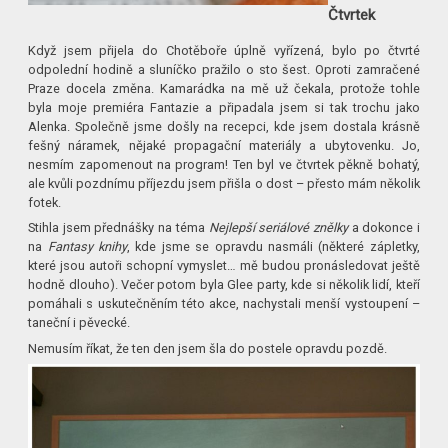
Čtvrtek
Když jsem přijela do Chotěboře úplně vyřízená, bylo po čtvrté
odpolední hodině a sluníčko pražilo o sto šest. Oproti zamračené
Praze docela změna. Kamarádka na mě už čekala, protože tohle
byla moje premiéra Fantazie a připadala jsem si tak trochu jako
Alenka. Společně jsme došly na recepci, kde jsem dostala krásně
fešný náramek, nějaké propagační materiály a ubytovenku. Jo,
nesmím zapomenout na program! Ten byl ve čtvrtek pěkně bohatý,
ale kvůli pozdnímu příjezdu jsem přišla o dost – přesto mám několik
fotek.
Stihla jsem přednášky na téma
Nejlepší seriálové znělky
a dokonce i
na
Fantasy knihy
, kde jsme se opravdu nasmáli (některé zápletky,
které jsou autoři schopní vymyslet… mě budou pronásledovat ještě
hodně dlouho). Večer potom byla Glee party, kde si několik lidí, kteří
pomáhali s uskutečněním této akce, nachystali menší vystoupení –
taneční i pěvecké.
Nemusím říkat, že ten den jsem šla do postele opravdu pozdě.