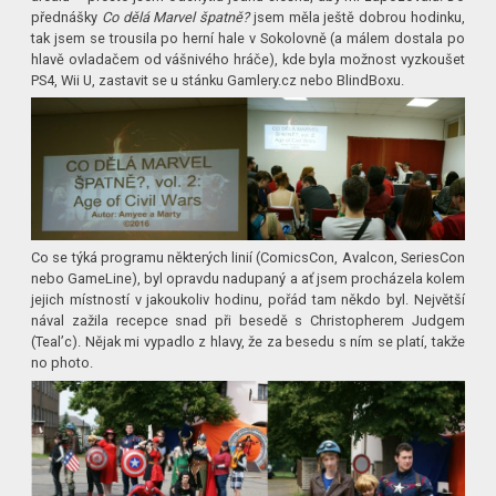
přednášky
Co dělá Marvel špatně?
jsem měla ještě dobrou hodinku,
tak jsem se trousila po herní hale v Sokolovně (a málem dostala po
hlavě ovladačem od vášnivého hráče), kde byla možnost vyzkoušet
PS4, Wii U, zastavit se u stánku Gamlery.cz nebo BlindBoxu.
Co se týká programu některých linií (ComicsCon, Avalcon, SeriesCon
nebo GameLine), byl opravdu nadupaný a ať jsem procházela kolem
jejich místností v jakoukoliv hodinu, pořád tam někdo byl. Největší
nával zažila recepce snad při besedě s Christopherem Judgem
(Teal’c). Nějak mi vypadlo z hlavy, že za besedu s ním se platí, takže
no photo.