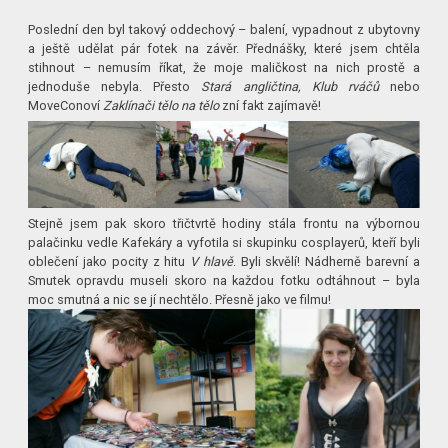
Poslední den byl takový oddechový – balení, vypadnout z ubytovny
a ještě udělat pár fotek na závěr. Přednášky, které jsem chtěla
stihnout – nemusím říkat, že moje maličkost na nich prostě a
jednoduše nebyla. Přesto
Stará angličtina, Klub rváčů
nebo
MoveConoví
Zaklínači tělo na tělo
zní fakt zajímavě!
Stejně jsem pak skoro třičtvrtě hodiny stála frontu na výbornou
palačinku vedle Kafekáry a vyfotila si skupinku cosplayerů, kteří byli
oblečení jako pocity z hitu
V hlavě
. Byli skvělí! Nádherně barevní a
Smutek opravdu museli skoro na každou fotku odtáhnout – byla
moc smutná a nic se jí nechtělo. Přesně jako ve filmu!