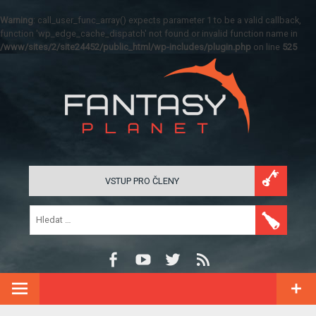
Warning
: call_user_func_array() expects parameter 1 to be a valid callback,
function 'wp_edge_cache_dispatch' not found or invalid function name in
/www/sites/2/site24452/public_html/wp-includes/plugin.php
on line
525
VSTUP PRO ČLENY